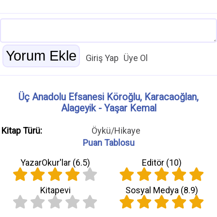
Giriş Yap
Üye Ol
Üç Anadolu Efsanesi Köroğlu, Karacaoğlan,
Alageyik - Yaşar Kemal
Kitap Türü:
Öykü/Hikaye
Puan Tablosu
YazarOkur'lar (
6.5
)
Editör (
10
)
Kitapevi
Sosyal Medya (
8.9
)