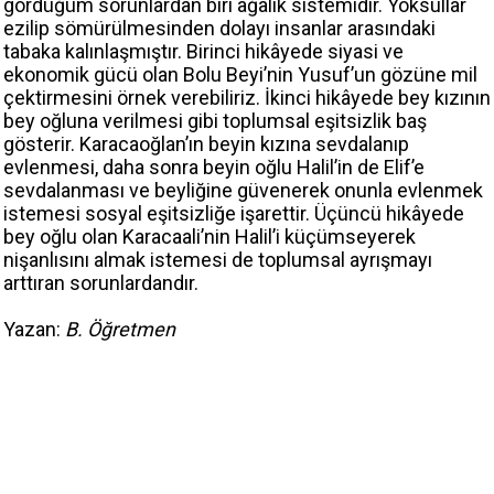
gördüğüm sorunlardan biri ağalık sistemidir. Yoksullar
ezilip sömürülmesinden dolayı insanlar arasındaki
tabaka kalınlaşmıştır. Birinci hikâyede siyasi ve
ekonomik gücü olan Bolu Beyi’nin Yusuf’un gözüne mil
çektirmesini örnek verebiliriz. İkinci hikâyede bey kızının
bey oğluna verilmesi gibi toplumsal eşitsizlik baş
gösterir. Karacaoğlan’ın beyin kızına sevdalanıp
evlenmesi, daha sonra beyin oğlu Halil’in de Elif’e
sevdalanması ve beyliğine güvenerek onunla evlenmek
istemesi sosyal eşitsizliğe işarettir. Üçüncü hikâyede
bey oğlu olan Karacaali’nin Halil’i küçümseyerek
nişanlısını almak istemesi de toplumsal ayrışmayı
arttıran sorunlardandır.
Yazan:
B. Öğretmen