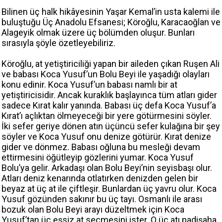
Bilinen üç halk hikâyesinin Yaşar Kemal’in usta kalemi ile
buluştuğu Üç Anadolu Efsanesi; Köroğlu, Karacaoğlan ve
Alageyik olmak üzere üç bölümden oluşur. Bunları
sırasıyla şöyle özetleyebiliriz.
Köroğlu, at yetiştiriciliği yapan bir aileden çıkan Ruşen Ali
ve babası Koca Yusuf’un Bolu Beyi ile yaşadığı olayları
konu edinir. Koca Yusuf’un babası namlı bir at
yetiştiricisidir. Ancak kuraklık başlayınca tüm atları gider
sadece Kırat kalır yanında. Babası üç defa Koca Yusuf’a
Kırat’ı açlıktan ölmeyeceği bir yere götürmesini söyler.
İki sefer geriye dönen atın üçüncü sefer kulağına bir şey
söyler ve Koca Yusuf onu denize götürür. Kırat denize
gider ve dönmez. Babası oğluna bu mesleği devam
ettirmesini öğütleyip gözlerini yumar. Koca Yusuf
Bolu’ya gelir. Arkadaşı olan Bolu Beyi’nin seyisbaşı olur.
Atları deniz kenarında otlatırken denizden gelen bir
beyaz at üç at ile çiftleşir. Bunlardan üç yavru olur. Koca
Yusuf gözünden sakınır bu üç tayı. Osmanlı ile arası
bozuk olan Bolu Beyi arayı düzeltmek için Koca
Yusuf’tan üç eşsiz at seçmesini ister. O üç atı padişaha