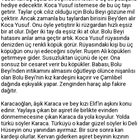
hediye edecektir. Koca Yusuf istemese de bu üç tayı
getirir. Taylar çok cılız olduğu için Bolu Beyi gözüne mil
çektirir. Ancak zamanla bu taylardan birisini Bey’den alır
Koca Yusuf. Onu öyle yetiştirir ki rüzgardan hızlı eşsiz
bir at olur. Diğer iki tay da eşsiz iki at olur. Bolu Beyi
hatasını anlar ama geçtir artık. Koca Yusuf rüyasında
denizden üç renkli köpük görür. Rüyasındaki kişi bu üç
köpüğün onu iyi edeceğini söyler. Ruşen Ali köpükleri
getirmeye gider. Susuzluktan üçünü de içer. Ona
sonsuz bir cesaret verir bu köpükler. Babası, Bolu
Beyi’nden intikamını almasını öğütleyip ölünce nişanlısı
olan Bolu Beyi’nin kız kardeşini kaçırır ve Çamlıbel
dağında eşkıyalık yapar. Zenginden haraç alıp fakire
dağıtır.
Karacaoğlan, âşık Karaca ve bey kızı Elif’in aşkını konu
edinir. Yaylaya çıkan bir aşiret ile birlikte evinden
dönmemecesine çıkan Karaca da yola koyulur. Yolda
türkü söyler Karaca. Türküyü o kadar güzel söyler ki Deli
Hüseyin onu yanından ayırmaz. Bir süre sonra kan
kardeşi olurlar. Kervan giderken aşiret beyinin kızının