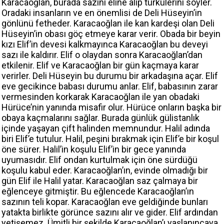
Karacaoğlan, burada sazını eline alıp türkülerini söyler.
Oradaki insanların ve en önemlisi de Deli Hüseyin’in
gönlünü fetheder. Karacaoğlan ile kan kardeşi olan Deli
Hüseyin’in obası göç etmeye karar verir. Obada bir beyin
kızı Elif’in devesi kalkmayınca Karacaoğlan bu deveyi
sazı ile kaldırır. Elif o olaydan sonra Karacaoğlan’dan
etkilenir. Elif ve Karacaoğlan bir gün kaçmaya karar
verirler. Deli Hüseyin bu durumu bir arkadaşına açar. Elif
eve gecikince babası durumu anlar. Elif, babasının zarar
vermesinden korkarak Karacaoğlan ile yan obadaki
Hürüce’nin yanında misafir olur. Hürüce onların başka bir
obaya kaçmalarını sağlar. Burada günlük gülistanlık
içinde yaşayan çift halinden memnundur. Halil adında
biri Elif’e tutulur. Halil, peşini bırakmak için Elif’e bir koşul
öne sürer. Halil’in koşulu Elif’in bir gece yanında
uyumasıdır. Elif ondan kurtulmak için öne sürdüğü
koşulu kabul eder. Karacaoğlan’ın, evinde olmadığı bir
gün Elif ile Halil yatar. Karacaoğlan saz çalmaya bir
eğlenceye gitmiştir. Bu eğlencede Karacaoğlan’ın
sazının teli kopar. Karacaoğlan eve geldiğinde bunları
yatakta birlikte görünce sazını alır ve gider. Elif ardından
yetişemez. Ümitli bir şekilde Karacaoğlan’ı yaşlanıncaya