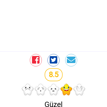
8.5
Güzel