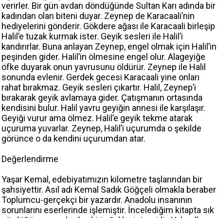
verirler. Bir gün avdan döndüğünde Sultan Karı adında bir
kadından olan biteni duyar. Zeynep de Karacaali’nin
hediyelerini gönderir. Gökdere ağası ile Karacaali birleşip
Halil’e tuzak kurmak ister. Geyik sesleri ile Halil’i
kandırırlar. Buna anlayan Zeynep, engel olmak için Halil’in
peşinden gider. Halil’in ölmesine engel olur. Alageyiğe
öfke duyarak onun yavrusunu öldürür. Zeynep ile Halil
sonunda evlenir. Gerdek gecesi Karacaali yine onları
rahat bırakmaz. Geyik sesleri çıkartır. Halil, Zeynep’i
bırakarak geyik avlamaya gider. Çatışmanın ortasında
kendisini bulur. Halil yavru geyiğin annesi ile karşılaşır.
Geyiği vurur ama ölmez. Halil’e geyik tekme atarak
uçuruma yuvarlar. Zeynep, Halil’i uçurumda o şekilde
görünce o da kendini uçurumdan atar.
Değerlendirme
Yaşar Kemal, edebiyatımızın kilometre taşlarından bir
şahsiyettir. Asıl adı Kemal Sadık Göğçeli olmakla beraber
Toplumcu-gerçekçi bir yazardır. Anadolu insanının
sorunlarını eserlerinde işlemiştir. İncelediğim kitapta sık