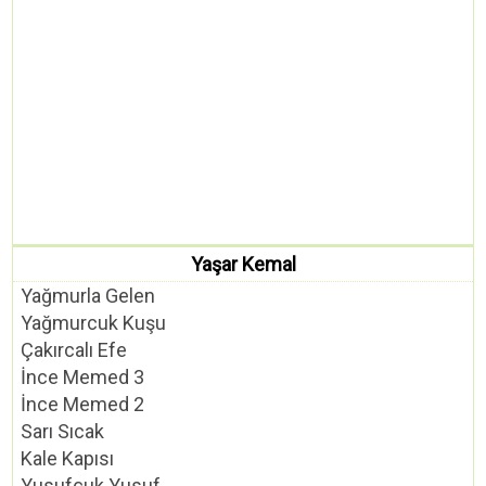
Yaşar Kemal
Yağmurla Gelen
Yağmurcuk Kuşu
Çakırcalı Efe
İnce Memed 3
İnce Memed 2
Sarı Sıcak
Kale Kapısı
Yusufçuk Yusuf