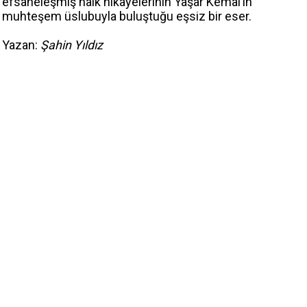
efsaneleşmiş halk hikâyelerinin Yaşar Kemal’in
muhteşem üslubuyla buluştuğu eşsiz bir eser.
Yazan:
Şahin Yıldız