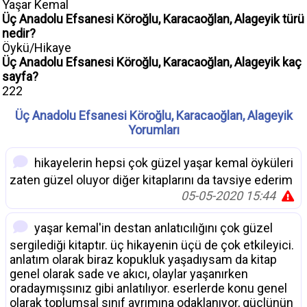
Yaşar Kemal
Üç Anadolu Efsanesi Köroğlu, Karacaoğlan, Alageyik türü
nedir?
Öykü/Hikaye
Üç Anadolu Efsanesi Köroğlu, Karacaoğlan, Alageyik kaç
sayfa?
222
Üç Anadolu Efsanesi Köroğlu, Karacaoğlan, Alageyik
Yorumları
hikayelerin hepsi çok güzel yaşar kemal öyküleri
zaten güzel oluyor diğer kitaplarını da tavsiye ederim
05-05-2020 15:44
yaşar kemal'in destan anlatıcılığını çok güzel
sergilediği kitaptır. üç hikayenin üçü de çok etkileyici.
anlatım olarak biraz kopukluk yaşadıysam da kitap
genel olarak sade ve akıcı, olaylar yaşanırken
oradaymışsınız gibi anlatılıyor. eserlerde konu genel
olarak toplumsal sınıf ayrımına odaklanıyor, güçlünün