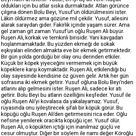
oldukları için bu atlar sıska durmaktadır. Atları görünce
çılgına dönen Bolu Beyi, Yusuf’un öldürülmesini ister.
Lâkin öldürmez ama gözüne mil çekilir. Yusuf, ailesini
alarak saraydan gider. Fakirlik içinde yaşam sürer. Ama
gel zaman git zaman Yusuf’un oğlu Ruşen Ali büyür.
Ruşen Ali, korkak ve temkinli birisidir. Yani kavgadan
hoşlanmamaktadır. Bu yüzden ekmeği de sokak
eşkıyaları elinden almakta eve bir ekmek getirmektedir.
Bir gün yolda gördüğü bir olay onu derinden etkiler.
Küçük bir köpek yiyeceğini vermemek için büyük
köpeklere karşı koymaktadır. Ruşen Ali, etkilendiği bu
olay sayesinde kendisine öz güven gelir. Artık her gün
sofrasına iki ekmek getirir. Yusuf oğluna Bolu Beyi’nden
atlarını alıp gelmesini ister. Ruşen Ali, sadece kır atı
getirir. Bolu Beyi bu atların özelliğini keşfeder. Yusuf ile
oğlu Ruşen Ali’yi kovalasa da yakalayamaz. Yusuf,
rüyasında onu iyileştirecek şifalı bir köpük görür. Bu
köpüğü oğlu Ruşen Ali’den getirmesini rica eder. Oğlu
nefsine yenilerek oracıkta köpüğü içer. Yusuf ölür.
Ruşen Ali, o köpükten içtiği için inanılmaz güçlü ve
cesur olmuştur. Diğer bir söylem ile namı değer Köroğlu