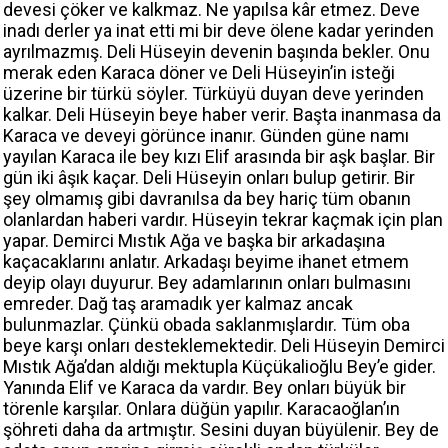
devesi çöker ve kalkmaz. Ne yapılsa kâr etmez. Deve
inadı derler ya inat etti mi bir deve ölene kadar yerinden
ayrılmazmış. Deli Hüseyin devenin başında bekler. Onu
merak eden Karaca döner ve Deli Hüseyin’in isteği
üzerine bir türkü söyler. Türküyü duyan deve yerinden
kalkar. Deli Hüseyin beye haber verir. Başta inanmasa da
Karaca ve deveyi görünce inanır. Günden güne namı
yayılan Karaca ile bey kızı Elif arasında bir aşk başlar. Bir
gün iki âşık kaçar. Deli Hüseyin onları bulup getirir. Bir
şey olmamış gibi davranılsa da bey hariç tüm obanın
olanlardan haberi vardır. Hüseyin tekrar kaçmak için plan
yapar. Demirci Mıstık Ağa ve başka bir arkadaşına
kaçacaklarını anlatır. Arkadaşı beyime ihanet etmem
deyip olayı duyurur. Bey adamlarının onları bulmasını
emreder. Dağ taş aramadık yer kalmaz ancak
bulunmazlar. Çünkü obada saklanmışlardır. Tüm oba
beye karşı onları desteklemektedir. Deli Hüseyin Demirci
Mıstık Ağa’dan aldığı mektupla Küçükalioğlu Bey’e gider.
Yanında Elif ve Karaca da vardır. Bey onları büyük bir
törenle karşılar. Onlara düğün yapılır. Karacaoğlan’ın
şöhreti daha da artmıştır. Sesini duyan büyülenir. Bey de