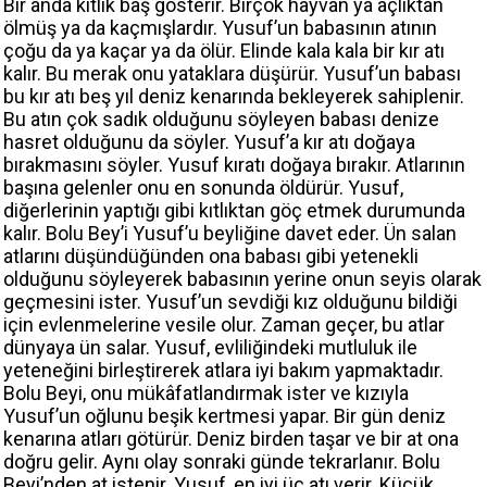
Bir anda kıtlık baş gösterir. Birçok hayvan ya açlıktan
ölmüş ya da kaçmışlardır. Yusuf’un babasının atının
çoğu da ya kaçar ya da ölür. Elinde kala kala bir kır atı
kalır. Bu merak onu yataklara düşürür. Yusuf’un babası
bu kır atı beş yıl deniz kenarında bekleyerek sahiplenir.
Bu atın çok sadık olduğunu söyleyen babası denize
hasret olduğunu da söyler. Yusuf’a kır atı doğaya
bırakmasını söyler. Yusuf kıratı doğaya bırakır. Atlarının
başına gelenler onu en sonunda öldürür. Yusuf,
diğerlerinin yaptığı gibi kıtlıktan göç etmek durumunda
kalır. Bolu Bey’i Yusuf’u beyliğine davet eder. Ün salan
atlarını düşündüğünden ona babası gibi yetenekli
olduğunu söyleyerek babasının yerine onun seyis olarak
geçmesini ister. Yusuf’un sevdiği kız olduğunu bildiği
için evlenmelerine vesile olur. Zaman geçer, bu atlar
dünyaya ün salar. Yusuf, evliliğindeki mutluluk ile
yeteneğini birleştirerek atlara iyi bakım yapmaktadır.
Bolu Beyi, onu mükâfatlandırmak ister ve kızıyla
Yusuf’un oğlunu beşik kertmesi yapar. Bir gün deniz
kenarına atları götürür. Deniz birden taşar ve bir at ona
doğru gelir. Aynı olay sonraki günde tekrarlanır. Bolu
Beyi’nden at istenir. Yusuf, en iyi üç atı verir. Küçük