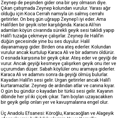
Zeynep de peşinden gider ona bir şey olmasın diye.
Çıkan çatışmada Zeynep kolundan vurulur. Yarası ağır
olduğu için Koca Cerrah namıyla ün salmış cerrahı
getirirler. On beş gün uğraşıp Zeynep’i iyi eder. Ama
Halil’den bir geyik ister karşılığında. Karaca Ali’nin
adamları köyün civarında sürekli geyik sesi taklidi yapıp
Halil’i tuzağa çekmeye çalışırlar. Zeynep ile Halil’in
düğün gecesinde yine bu ses duyulur. Halil
dayanamayıp gider. Birden ona ateş ederler. Kolundan
vurulur ancak kurtulup Karaca Ali ve bir adamını öldürür.
O esnada karşısına bir geyik çıkar. Ateş eder ve geyiği de
vurur. Ancak geyiği kesmeye çalışırken geyik onu iter ve
uçurumdan düşer. Sabah köylüler onu aramaya giderler.
Karaca Ali ve adamını sonra da geyiği ölmüş bulurlar.
Kayadan Halil’in sesi gelir. Urgan getirirler ancak Halil’i
kurtaramazlar. Zeynep de ardından atlar ve canına kıyar.
O gün bu gündür o kayadan bir türkü sesi gelir. Kayanın
dibinde her yıl iki çiçek çıkar. Tam boyları uzayacakken
bir geyik gelip onları yer ve kavuşmalarına engel olur.
Üç Anadolu Efsanesi: Köroğlu, Karacaoğlan ve Alageyik