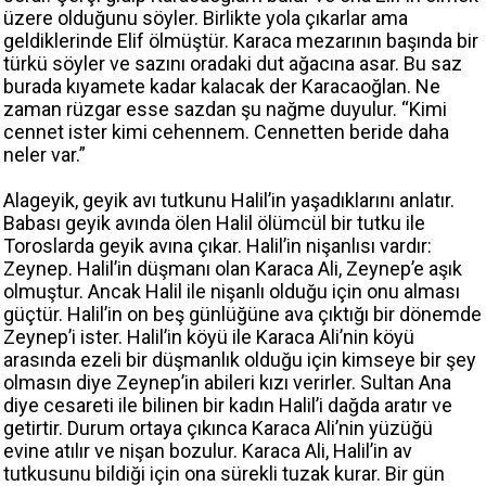
üzere olduğunu söyler. Birlikte yola çıkarlar ama
geldiklerinde Elif ölmüştür. Karaca mezarının başında bir
türkü söyler ve sazını oradaki dut ağacına asar. Bu saz
burada kıyamete kadar kalacak der Karacaoğlan. Ne
zaman rüzgar esse sazdan şu nağme duyulur. “Kimi
cennet ister kimi cehennem. Cennetten beride daha
neler var.”
Alageyik, geyik avı tutkunu Halil’in yaşadıklarını anlatır.
Babası geyik avında ölen Halil ölümcül bir tutku ile
Toroslarda geyik avına çıkar. Halil’in nişanlısı vardır:
Zeynep. Halil’in düşmanı olan Karaca Ali, Zeynep’e aşık
olmuştur. Ancak Halil ile nişanlı olduğu için onu alması
güçtür. Halil’in on beş günlüğüne ava çıktığı bir dönemde
Zeynep’i ister. Halil’in köyü ile Karaca Ali’nin köyü
arasında ezeli bir düşmanlık olduğu için kimseye bir şey
olmasın diye Zeynep’in abileri kızı verirler. Sultan Ana
diye cesareti ile bilinen bir kadın Halil’i dağda aratır ve
getirtir. Durum ortaya çıkınca Karaca Ali’nin yüzüğü
evine atılır ve nişan bozulur. Karaca Ali, Halil’in av
tutkusunu bildiği için ona sürekli tuzak kurar. Bir gün