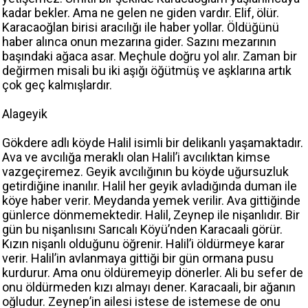
kadar bekler. Ama ne gelen ne giden vardır. Elif, ölür.
Karacaoğlan birisi aracılığı ile haber yollar. Öldüğünü
haber alınca onun mezarına gider. Sazını mezarının
başındaki ağaca asar. Meçhule doğru yol alır. Zaman bir
değirmen misali bu iki aşığı öğütmüş ve aşklarına artık
çok geç kalmışlardır.
Alageyik
Gökdere adlı köyde Halil isimli bir delikanlı yaşamaktadır.
Ava ve avcılığa meraklı olan Halil’i avcılıktan kimse
vazgeçiremez. Geyik avcılığının bu köyde uğursuzluk
getirdiğine inanılır. Halil her geyik avladığında duman ile
köye haber verir. Meydanda yemek verilir. Ava gittiğinde
günlerce dönmemektedir. Halil, Zeynep ile nişanlıdır. Bir
gün bu nişanlısını Sarıcalı Köyü’nden Karacaali görür.
Kızın nişanlı olduğunu öğrenir. Halil’i öldürmeye karar
verir. Halil’in avlanmaya gittiği bir gün ormana pusu
kurdurur. Ama onu öldüremeyip dönerler. Ali bu sefer de
onu öldürmeden kızı almayı dener. Karacaali, bir ağanın
oğludur. Zeynep’in ailesi istese de istemese de onu