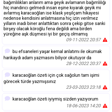
bağımlılıkları anlarım ama geyik avlamanın bağımlılığı
hiç inandırıcı gelmedi insan eşine kıyarak geyik mi
avlarmış karacaoğlan ise klask yeşilçam hikayesi
nedense kendisini anlatmasına hiç izin verilmez
yılların inadı biner anlattıktan sonra çekip gitse sanki
birşey olacak köroğlu fena değildi ama birden
yüreğine aşk düşmesi iyi bir geçiş olmamış
09-11-2022 20:57
bu efsaneleri yaşar kemal anlatımı ile okumak
harikaydı adam yazmasını biliyor okutuyor da
28-12-2022 20:37
karacaoğlan özeti için çok sağolun tam işimi
görecek türde yazmışsınız
23-03-2023 23:18
karacaoğlan özeti iyiymiş sizden yazıyorum
18-06-2023 14:20