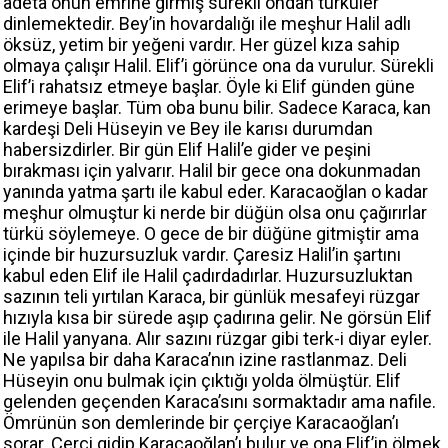
adeta onun emrine girmiş sürekli ondan türküler
dinlemektedir. Bey’in hovardalığı ile meşhur Halil adlı
öksüz, yetim bir yeğeni vardır. Her güzel kıza sahip
olmaya çalışır Halil. Elif’i görünce ona da vurulur. Sürekli
Elif’i rahatsız etmeye başlar. Öyle ki Elif günden güne
erimeye başlar. Tüm oba bunu bilir. Sadece Karaca, kan
kardeşi Deli Hüseyin ve Bey ile karısı durumdan
habersizdirler. Bir gün Elif Halil’e gider ve peşini
bırakması için yalvarır. Halil bir gece ona dokunmadan
yanında yatma şartı ile kabul eder. Karacaoğlan o kadar
meşhur olmuştur ki nerde bir düğün olsa onu çağırırlar
türkü söylemeye. O gece de bir düğüne gitmiştir ama
içinde bir huzursuzluk vardır. Çaresiz Halil’in şartını
kabul eden Elif ile Halil çadırdadırlar. Huzursuzluktan
sazının teli yırtılan Karaca, bir günlük mesafeyi rüzgar
hızıyla kısa bir sürede aşıp çadırına gelir. Ne görsün Elif
ile Halil yanyana. Alır sazını rüzgar gibi terk-i diyar eyler.
Ne yapılsa bir daha Karaca’nın izine rastlanmaz. Deli
Hüseyin onu bulmak için çıktığı yolda ölmüştür. Elif
gelenden geçenden Karaca’sını sormaktadır ama nafile.
Ömrünün son demlerinde bir çerçiye Karacaoğlan’ı
sorar. Çerçi gidip Karacaoğlan’ı bulur ve ona Elif’in ölmek