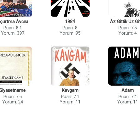
çurtma Avcısı
1984
Az Gittik Uz Git
Puan: 8.1
Puan: 8
Puan: 7.5
Yorum: 397
Yorum: 95
Yorum: 4
Siyasetname
Kavgam
Adam
Puan: 7.6
Puan: 7.1
Puan: 7.4
Yorum: 24
Yorum: 11
Yorum: 11