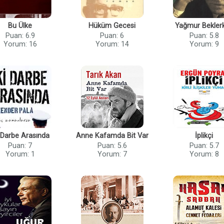
Bu Ülke
Hüküm Gecesi
Yağmur Bekler
Puan: 6.9
Puan: 6
Puan: 5.8
Yorum: 16
Yorum: 14
Yorum: 9
i Darbe Arasında
Anne Kafamda Bit Var
İplikçi
Puan: 7
Puan: 5.6
Puan: 5.7
Yorum: 1
Yorum: 7
Yorum: 8