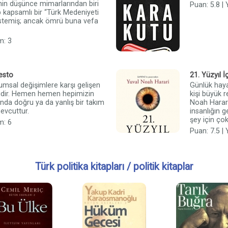
nin düşünce mimarlarından biri
Puan: 5.8 |
 kapsamlı bir “Türk Medeniyeti
istemiş; ancak ömrü buna vefa
m: 3
esto
21. Yüzyıl İ
msal değişimlere karşı gelişen
Günlük haya
tidir. Hemen hemen hepimizin
kişi büyük
da doğru ya da yanlış bir takım
Noah Harari
 mevcuttur.
insanlığın 
şey için çok
m: 6
Puan: 7.5 |
Türk politika kitapları / politik kitaplar