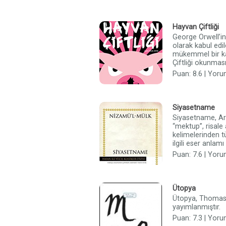
Hayvan Çiftliği
George Orwell’in
olarak kabul edil
mükemmel bir k
Çiftliği okunmas
Puan: 8.6 | Yoru
Siyasetname
Siyasetname, Ar
“mektup”, risal
kelimelerinden t
ilgili eser anlamı
Puan: 7.6 | Yoru
Ütopya
Ütopya, Thomas 
yayımlanmıştır.
Puan: 7.3 | Yoru