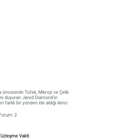
 öncesinde Tüfek, Mikrop ve Çelik
adını duyuran Jared Diamond'ın
i farklı bir yönden ele aldığı ikinci
 Yorum: 2
Yüzleşme Vakti