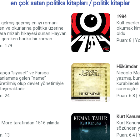
en çok satan politika kitapları / politik kitaplar
1984
 gelmiş geçmiş en iyi romanı
Kült eserler
en ve okurlarına politika üzerine
okumak kimi
ara mizah hikayesi sunan Hayvan
oldu.
ı gereken harika bir roman.
Puan: 8 | Y
m: 179
Hükümdar
apça “siyaset” ve Farsça
Niccolo Mac
e anlamına gelen “name”
yazmış, bunu
üretilmiş olup devlet yönetimiyle
kurabilecek
 taşımaktadır.
sunmuştur.
m: 24
Puan: 6.8 |
Kurt Kanun
More tarafından 1516 yılında
Kurt Kanunu
sözünden yo
m: 13
Puan: 6.4 |