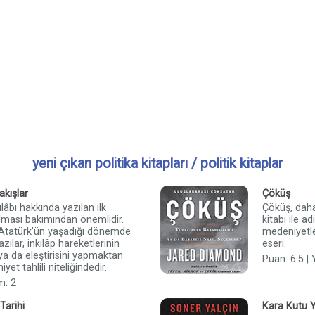
yeni çıkan politika kitapları / politik kitaplar
akışlar
Çöküş
ılâbı hakkında yazılan ilk
Çöküş, daha
olması bakımından önemlidir.
kitabı ile 
Atatürk’ün yaşadığı dönemde
medeniyetler
ılar, inkılâp hareketlerinin
eseri.
a da eleştirisini yapmaktan
Puan: 6.5 |
et tahlili niteliğindedir.
m: 2
Tarihi
Kara Kutu 