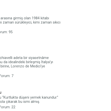
 arasına girmiş olan 1984 kitabı
 zaman sürükleyici, kimi zaman sıkıcı
orum: 95
hiavelli adeta bir siyasetnâme
 da idealindeki birleşmiş İtalya’yı
 birine, Lorenzo de Medici’ye
 Yorum: 7
u
 “Kurtlukta düşeni yemek kanundur.”
la çıkarak bu ismi almış.
 Yorum: 22