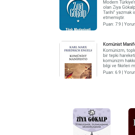
Modern Türkiye’
olan Ziya Gökalp
Tarihi” yazmak 
etmemiştir.
Puan: 7.9 | Yoru
Komünist Manif
Komünizm, toplu
bir tepki hareke
komünizm hakkın
bilgi ve fikirleri
Puan: 6.9 | Yoru