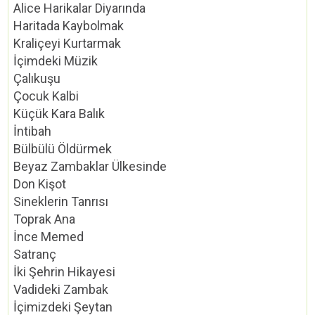
Alice Harikalar Diyarında
Haritada Kaybolmak
Kraliçeyi Kurtarmak
İçimdeki Müzik
Çalıkuşu
Çocuk Kalbi
Küçük Kara Balık
İntibah
Bülbülü Öldürmek
Beyaz Zambaklar Ülkesinde
Don Kişot
Sineklerin Tanrısı
Toprak Ana
İnce Memed
Satranç
İki Şehrin Hikayesi
Vadideki Zambak
İçimizdeki Şeytan