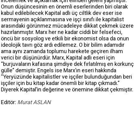
incelemek ve açıklamak için elinden geleni yapmıştır.
Onun düşüncesinin en önemli eserlerinden biri olarak
kabul edilebilecek Kapital adlı üç ciltlik dev eser ise
sermayenin açıklanmasına ve işçi sınıfı ile kapitalist
arasındaki görünmez mücadeleye dikkat çekmek üzere
hazırlanmıştır. Marx her ne kadar ciddi bir felsefeci,
öncü bir sosyolog ve etkili bir ekonomist olsa da onun
ideolojik tavrı göz ardı edilemez. O bir bilim adamıdır
ama aynı zamanda toplumu harekete geçiren ilham
verici bir düşünürdür. Marx, Kapital adlı eseri için
“burjuvaların kafasına şimdiye dek fırlatılmış en korkunç
gülle” demiştir. Engels ise Marx’ın eseri hakkında
“Yeryüzünde kapitalistler ve işçiler bulunduğundan beri
işçiler için bu kitap kadar önemli bir kitap çıkmadı.”
Diyerek Kapital’in değerine ve önemine dikkat çekmiştir.
Editör:
Murat ASLAN