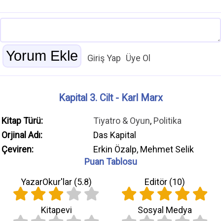
Giriş Yap
Üye Ol
Kapital 3. Cilt - Karl Marx
Kitap Türü:
Tiyatro & Oyun
,
Politika
Orjinal Adı:
Das Kapital
Çeviren:
Erkin Özalp, Mehmet Selik
Puan Tablosu
YazarOkur'lar (
5.8
)
Editör (
10
)
Kitapevi
Sosyal Medya