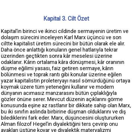
Kapital 3. Cilt Özet
Kapital’in birinci ve ikinci cildinde sermayenin üretim ve
dolaşım sürecini inceleyen Karl Marx üçüncü ve son
ciltte kapitalist üretim sürecini bir bütün olarak ele alır.
Daha önce anlattığı konuların genel hatlarıyla tekrar
üzerinden geçtikten sonra kâr meselesi üzerine
odaklanır. Kârın ortalama kâra dönüşmesi, kâr oranının
düşme eğilimi yasası, faiz getiren sermaye, kârın
bölünmesi ve toprak rantı gibi konular üzerine eğilen
yazar kapitalistin proleteryayı nasıl sömürdüğünü ortaya
koymak üzere tüm yeteneğini kullanır ve modern
dünyanın acımasız manzarasını bütün çıplaklığıyla
gözler önüne serer. Mevcut düzenin açıklarını görme
konusunda eşine az rastlanır bir dikkate sahip olan Marx,
bu iki sınıfın aslında birbirine düşman olduklarını ve diş
bilediklerini fark eder. Marx, düşüncesini oluştururken
Alman filozof Hegel’in diyalektiğini ters çevirip onu
ayakları üstüne koyar ve diyalektik materyalizmi