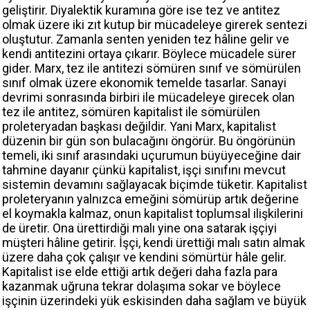
geliştirir. Diyalektik kuramına göre ise tez ve antitez
olmak üzere iki zıt kutup bir mücadeleye girerek sentezi
oluştutur. Zamanla senten yeniden tez hâline gelir ve
kendi antitezini ortaya çıkarır. Böylece mücadele sürer
gider. Marx, tez ile antitezi sömüren sınıf ve sömürülen
sınıf olmak üzere ekonomik temelde tasarlar. Sanayi
devrimi sonrasında birbiri ile mücadeleye girecek olan
tez ile antitez, sömüren kapitalist ile sömürülen
proleteryadan başkası değildir. Yani Marx, kapitalist
düzenin bir gün son bulacağını öngörür. Bu öngörünün
temeli, iki sınıf arasındaki uçurumun büyüyeceğine dair
tahmine dayanır çünkü kapitalist, işçi sınıfını mevcut
sistemin devamını sağlayacak biçimde tüketir. Kapitalist
proleteryanın yalnızca emeğini sömürüp artık değerine
el koymakla kalmaz, onun kapitalist toplumsal ilişkilerini
de üretir. Ona ürettirdiği malı yine ona satarak işçiyi
müşteri hâline getirir. İşçi, kendi ürettiği malı satın almak
üzere daha çok çalışır ve kendini sömürtür hâle gelir.
Kapitalist ise elde ettiği artık değeri daha fazla para
kazanmak uğruna tekrar dolaşıma sokar ve böylece
işçinin üzerindeki yük eskisinden daha sağlam ve büyük