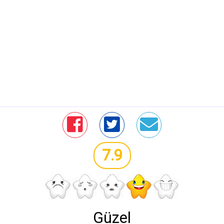
7.9
Güzel