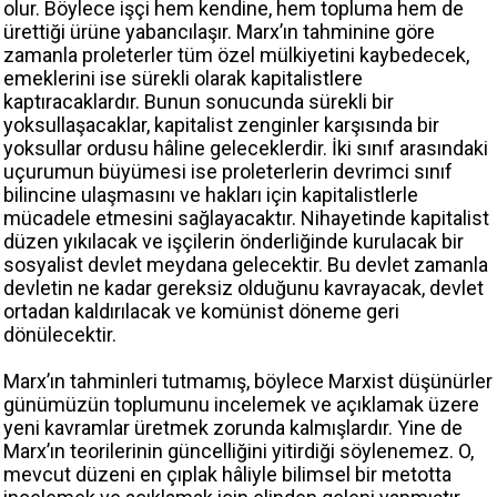
olur. Böylece işçi hem kendine, hem topluma hem de
ürettiği ürüne yabancılaşır. Marx’ın tahminine göre
zamanla proleterler tüm özel mülkiyetini kaybedecek,
emeklerini ise sürekli olarak kapitalistlere
kaptıracaklardır. Bunun sonucunda sürekli bir
yoksullaşacaklar, kapitalist zenginler karşısında bir
yoksullar ordusu hâline geleceklerdir. İki sınıf arasındaki
uçurumun büyümesi ise proleterlerin devrimci sınıf
bilincine ulaşmasını ve hakları için kapitalistlerle
mücadele etmesini sağlayacaktır. Nihayetinde kapitalist
düzen yıkılacak ve işçilerin önderliğinde kurulacak bir
sosyalist devlet meydana gelecektir. Bu devlet zamanla
devletin ne kadar gereksiz olduğunu kavrayacak, devlet
ortadan kaldırılacak ve komünist döneme geri
dönülecektir.
Marx’ın tahminleri tutmamış, böylece Marxist düşünürler
günümüzün toplumunu incelemek ve açıklamak üzere
yeni kavramlar üretmek zorunda kalmışlardır. Yine de
Marx’ın teorilerinin güncelliğini yitirdiği söylenemez. O,
mevcut düzeni en çıplak hâliyle bilimsel bir metotta