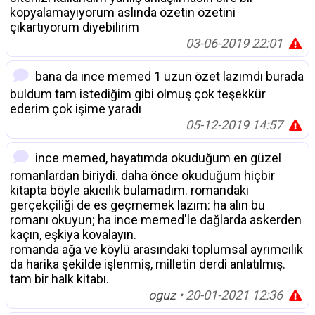
kopyalamayıyorum aslında özetin özetini
çıkartıyorum diyebilirim
03-06-2019 22:01
bana da ince memed 1 uzun özet lazımdı burada
buldum tam istediğim gibi olmuş çok teşekkür
ederim çok işime yaradı
05-12-2019 14:57
ince memed, hayatımda okuduğum en güzel
romanlardan biriydi. daha önce okuduğum hiçbir
kitapta böyle akıcılık bulamadım. romandaki
gerçekçiliği de es geçmemek lazım: ha alın bu
romanı okuyun; ha ince memed'le dağlarda askerden
kaçın, eşkiya kovalayın.
romanda ağa ve köylü arasındaki toplumsal ayrımcılık
da harika şekilde işlenmiş, milletin derdi anlatılmış.
tam bir halk kitabı.
oguz
• 20-01-2021 12:36