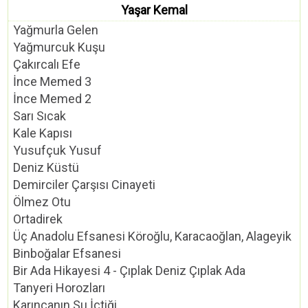
Yaşar Kemal
Yağmurla Gelen
Yağmurcuk Kuşu
Çakırcalı Efe
İnce Memed 3
İnce Memed 2
Sarı Sıcak
Kale Kapısı
Yusufçuk Yusuf
Deniz Küstü
Demirciler Çarşısı Cinayeti
Ölmez Otu
Ortadirek
Üç Anadolu Efsanesi Köroğlu, Karacaoğlan, Alageyik
Binboğalar Efsanesi
Bir Ada Hikayesi 4 - Çıplak Deniz Çıplak Ada
Tanyeri Horozları
Karıncanın Su İçtiği