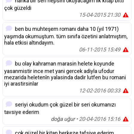
harika bir seri hepsini okuyacağım ilk kitap bitti
çok güzeldi
15-04-2015 21:30
ben bu muhteşem romanı daha 10 (yıl 1971)
yaşımda okumuştum. tüm sınıfa özetini anlatmıştım,
hala etkisi altındayım.
06-11-2015 15:49
bu olay kahraman marasin helete koyunde
yasanmistir ince met yani gercek adiyla ufodur
mezarida heletenîn yalasinda dadir lutfen bu romani
iyi arastirsinlar
12-02-2016 00:33
seriyi okudum çok güzel bir seri okumanızı
tavsiye ederim
doğa uğur
• 20-04-2016 15:16
çok güzel bir kitap herkeze tafsiye ederim