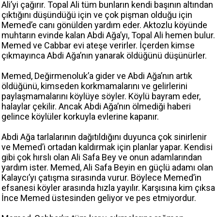
Ali’yi çağırır. Topal Ali tüm bunların kendi başının altından
çıktığını düşündüğü için ve çok pişman olduğu için
Memed’e canı gönülden yardım eder. Aktozlu köyünde
muhtarın evinde kalan Abdi Ağa’yı, Topal Ali hemen bulur.
Memed ve Cabbar evi ateşe verirler. İçerden kimse
çıkmayınca Abdi Ağa’nın yanarak öldüğünü düşünürler.
Memed, Değirmenoluk’a gider ve Abdi Ağa’nın artık
öldüğünü, kimseden korkmamalarını ve gelirlerini
paylaşmamalarını köylüye söyler. Köylü bayram eder,
halaylar çekilir. Ancak Abdi Ağa’nın ölmediği haberi
gelince köylüler korkuyla evlerine kapanır.
Abdi Ağa tarlalarının dağıtıldığını duyunca çok sinirlenir
ve Memed’i ortadan kaldırmak için planlar yapar. Kendisi
gibi çok hırslı olan Ali Safa Bey ve onun adamlarından
yardım ister. Memed, Ali Safa Beyin en güçlü adamı olan
Kalaycı’yı çatışma sırasında vurur. Böylece Memed’in
efsanesi köyler arasında hızla yayılır. Karşısına kim çıksa
İnce Memed üstesinden geliyor ve pes etmiyordur.