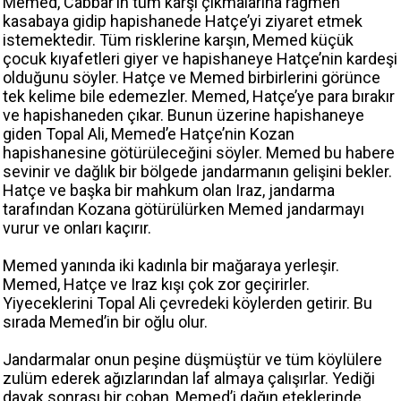
Memed, Cabbar’ın tüm karşı çıkmalarına rağmen
kasabaya gidip hapishanede Hatçe’yi ziyaret etmek
istemektedir. Tüm risklerine karşın, Memed küçük
çocuk kıyafetleri giyer ve hapishaneye Hatçe’nin kardeşi
olduğunu söyler. Hatçe ve Memed birbirlerini görünce
tek kelime bile edemezler. Memed, Hatçe’ye para bırakır
ve hapishaneden çıkar. Bunun üzerine hapishaneye
giden Topal Ali, Memed’e Hatçe’nin Kozan
hapishanesine götürüleceğini söyler. Memed bu habere
sevinir ve dağlık bir bölgede jandarmanın gelişini bekler.
Hatçe ve başka bir mahkum olan Iraz, jandarma
tarafından Kozana götürülürken Memed jandarmayı
vurur ve onları kaçırır.
Memed yanında iki kadınla bir mağaraya yerleşir.
Memed, Hatçe ve Iraz kışı çok zor geçirirler.
Yiyeceklerini Topal Ali çevredeki köylerden getirir. Bu
sırada Memed’in bir oğlu olur.
Jandarmalar onun peşine düşmüştür ve tüm köylülere
zulüm ederek ağızlarından laf almaya çalışırlar. Yediği
dayak sonrası bir çoban, Memed’i dağın eteklerinde