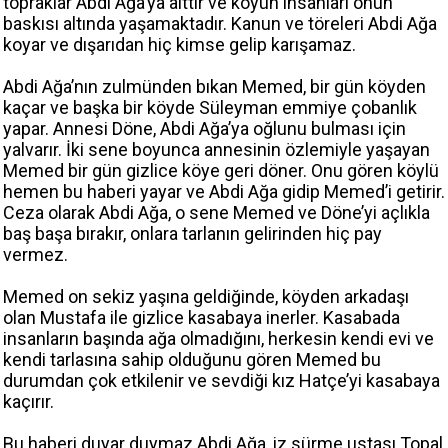
topraklar Abdi Ağa’ya aittir ve köyün insanları onun
baskısı altında yaşamaktadır. Kanun ve töreleri Abdi Ağa
koyar ve dışarıdan hiç kimse gelip karışamaz.
Abdi Ağa’nın zulmünden bıkan Memed, bir gün köyden
kaçar ve başka bir köyde Süleyman emmiye çobanlık
yapar. Annesi Döne, Abdi Ağa’ya oğlunu bulması için
yalvarır. İki sene boyunca annesinin özlemiyle yaşayan
Memed bir gün gizlice köye geri döner. Onu gören köylü
hemen bu haberi yayar ve Abdi Ağa gidip Memed’i getirir.
Ceza olarak Abdi Ağa, o sene Memed ve Döne’yi açlıkla
baş başa bırakır, onlara tarlanın gelirinden hiç pay
vermez.
Memed on sekiz yaşına geldiğinde, köyden arkadaşı
olan Mustafa ile gizlice kasabaya inerler. Kasabada
insanların başında ağa olmadığını, herkesin kendi evi ve
kendi tarlasına sahip olduğunu gören Memed bu
durumdan çok etkilenir ve sevdiği kız Hatçe’yi kasabaya
kaçırır.
Bu haberi duyar duymaz Abdi Ağa, iz sürme ustası Topal