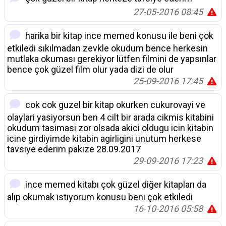
27-05-2016 08:45
harika bir kitap ince memed konusu ile beni çok
etkiledi sıkılmadan zevkle okudum bence herkesin
mutlaka okuması gerekiyor lütfen filmini de yapsınlar
bence çok güzel film olur yada dizi de olur
25-09-2016 17:45
cok cok guzel bir kitap okurken cukurovayi ve
olaylari yasiyorsun ben 4 cilt bir arada cikmis kitabini
okudum tasimasi zor olsada akici oldugu icin kitabin
icine girdiyimde kitabin agirligini unutum herkese
tavsiye ederim pakize 28.09.2017
29-09-2016 17:23
ince memed kitabı çok güzel diğer kitapları da
alıp okumak istiyorum konusu beni çok etkiledi
16-10-2016 05:58