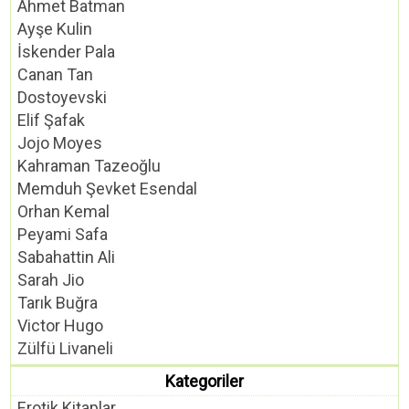
Ahmet Batman
Ayşe Kulin
İskender Pala
Canan Tan
Dostoyevski
Elif Şafak
Jojo Moyes
Kahraman Tazeoğlu
Memduh Şevket Esendal
Orhan Kemal
Peyami Safa
Sabahattin Ali
Sarah Jio
Tarık Buğra
Victor Hugo
Zülfü Livaneli
Kategoriler
Erotik Kitaplar