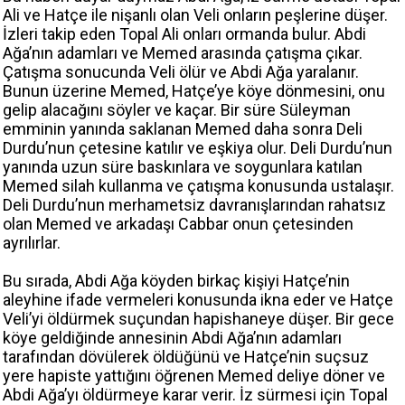
Ali ve Hatçe ile nişanlı olan Veli onların peşlerine düşer.
İzleri takip eden Topal Ali onları ormanda bulur. Abdi
Ağa’nın adamları ve Memed arasında çatışma çıkar.
Çatışma sonucunda Veli ölür ve Abdi Ağa yaralanır.
Bunun üzerine Memed, Hatçe’ye köye dönmesini, onu
gelip alacağını söyler ve kaçar. Bir süre Süleyman
emminin yanında saklanan Memed daha sonra Deli
Durdu’nun çetesine katılır ve eşkiya olur. Deli Durdu’nun
yanında uzun süre baskınlara ve soygunlara katılan
Memed silah kullanma ve çatışma konusunda ustalaşır.
Deli Durdu’nun merhametsiz davranışlarından rahatsız
olan Memed ve arkadaşı Cabbar onun çetesinden
ayrılırlar.
Bu sırada, Abdi Ağa köyden birkaç kişiyi Hatçe’nin
aleyhine ifade vermeleri konusunda ikna eder ve Hatçe
Veli’yi öldürmek suçundan hapishaneye düşer. Bir gece
köye geldiğinde annesinin Abdi Ağa’nın adamları
tarafından dövülerek öldüğünü ve Hatçe’nin suçsuz
yere hapiste yattığını öğrenen Memed deliye döner ve
Abdi Ağa’yı öldürmeye karar verir. İz sürmesi için Topal