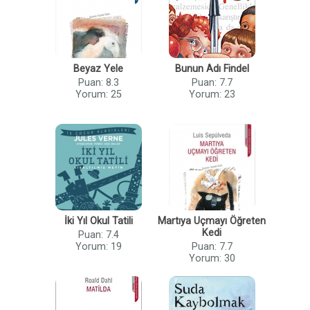
Beyaz Yele
Bunun Adı Findel
Puan: 8.3
Puan: 7.7
Yorum: 25
Yorum: 23
İki Yıl Okul Tatili
Martıya Uçmayı Öğreten
Kedi
Puan: 7.4
Yorum: 19
Puan: 7.7
Yorum: 30