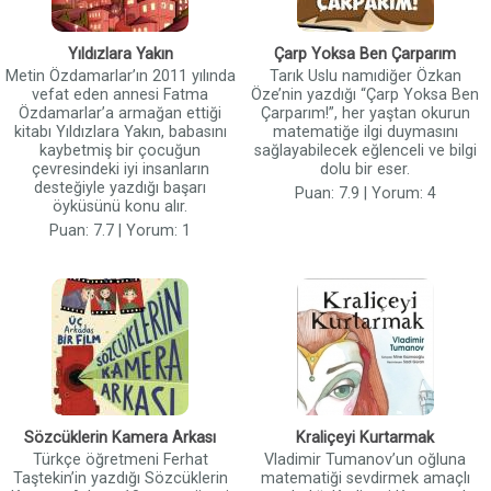
Yıldızlara Yakın
Çarp Yoksa Ben Çarparım
Metin Özdamarlar’ın 2011 yılında
Tarık Uslu namıdiğer Özkan
vefat eden annesi Fatma
Öze’nin yazdığı “Çarp Yoksa Ben
Özdamarlar’a armağan ettiği
Çarparım!”, her yaştan okurun
kitabı Yıldızlara Yakın, babasını
matematiğe ilgi duymasını
kaybetmiş bir çocuğun
sağlayabilecek eğlenceli ve bilgi
çevresindeki iyi insanların
dolu bir eser.
desteğiyle yazdığı başarı
Puan: 7.9 | Yorum: 4
öyküsünü konu alır.
Puan: 7.7 | Yorum: 1
Sözcüklerin Kamera Arkası
Kraliçeyi Kurtarmak
Türkçe öğretmeni Ferhat
Vladimir Tumanov’un oğluna
Taştekin’in yazdığı Sözcüklerin
matematiği sevdirmek amaçlı