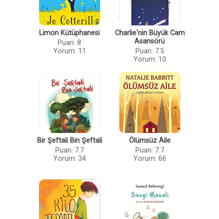
Limon Kütüphanesi
Charlie'nin Büyük Cam
Asansörü
Puan: 8
Yorum: 11
Puan: 7.5
Yorum: 10
Bir Şeftali Bin Şeftali
Ölümsüz Aile
Puan: 7.7
Puan: 7.7
Yorum: 34
Yorum: 66