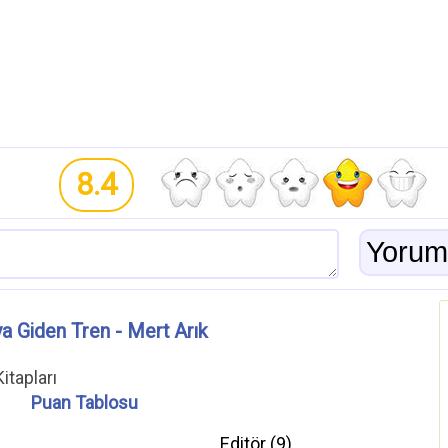
8.4
a Giden Tren - Mert Arık
itapları
Puan Tablosu
Editör (
9
)