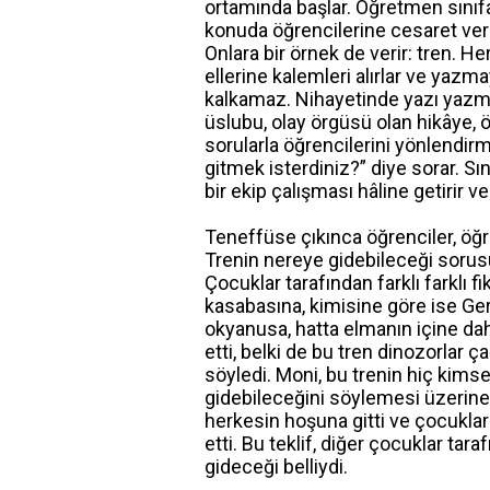
ortamında başlar. Öğretmen sınıfa
konuda öğrencilerine cesaret ver
Onlara bir örnek de verir: tren. He
ellerine kalemleri alırlar ve yazm
kalkamaz. Nihayetinde yazı yazma
üslubu, olay örgüsü olan hikâye, 
sorularla öğrencilerini yönlendir
gitmek isterdiniz?” diye sorar. S
bir ekip çalışması hâline getirir v
Teneffüse çıkınca öğrenciler, ö
Trenin nereye gidebileceği sorusu
Çocuklar tarafından farklı farklı 
kasabasına, kimisine göre ise Ge
okyanusa, hatta elmanın içine dahi
etti, belki de bu tren dinozorlar ç
söyledi. Moni, bu trenin hiç kim
gidebileceğini söylemesi üzerine İ
herkesin hoşuna gitti ve çocukları
etti. Bu teklif, diğer çocuklar tar
gideceği belliydi.