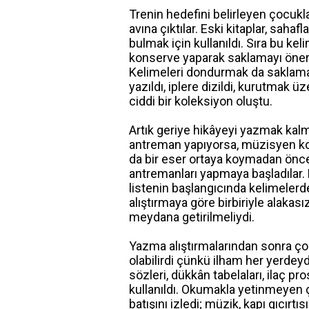
Trenin hedefini belirleyen çocukla
avına çıktılar. Eski kitaplar, saha
bulmak için kullanıldı. Sıra bu ke
konserve yaparak saklamayı önerdi,
Kelimeleri dondurmak da saklama ö
yazıldı, iplere dizildi, kurutmak 
ciddi bir koleksiyon oluştu.
Artık geriye hikâyeyi yazmak kalmı
antreman yapıyorsa, müzisyen ko
da bir eser ortaya koymadan önce 
antremanları yapmaya başladılar. Bu
listenin başlangıcında kelimeler
alıştırmaya göre birbiriyle alakas
meydana getirilmeliydi.
Yazma alıştırmalarından sonra çoc
olabilirdi çünkü ilham her yerdeydi
sözleri, dükkân tabelaları, ilaç p
kullanıldı. Okumakla yetinmeyen
batışını izledi; müzik, kapı gıcır