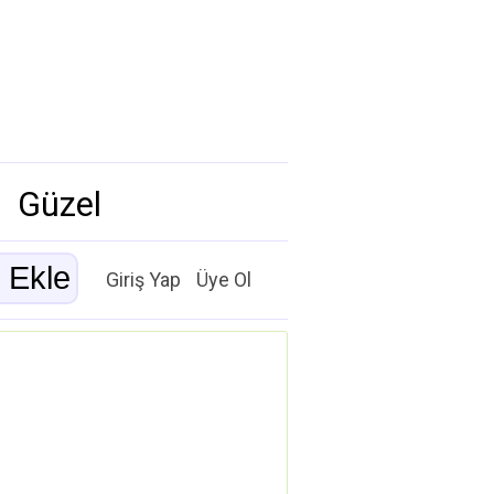
Güzel
Giriş Yap
Üye Ol