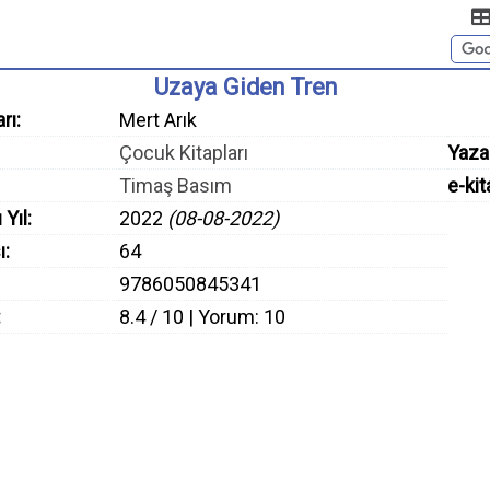
Uzaya Giden Tren
rı:
Mert Arık
Çocuk Kitapları
Yaza
Timaş Basım
e-kit
 Yıl:
2022
(08-08-2022)
ı:
64
9786050845341
:
8.4 / 10 | Yorum: 10