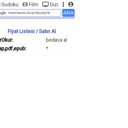
Sudoku
Film
Dizi
Fiyat Listesi / Satın Al
rOkur:
bedava al
ap,pdf,epub:
*