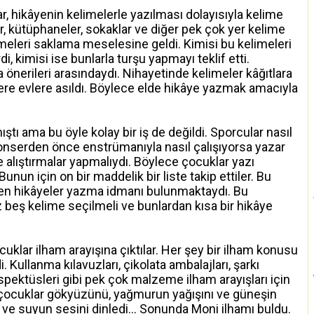
r, hikâyenin kelimelerle yazılması dolayısıyla kelime
flar, kütüphaneler, sokaklar ve diğer pek çok yer kelime
limeleri saklama meselesine geldi. Kimisi bu kelimeleri
 kimisi ise bunlarla turşu yapmayı teklif etti.
nerileri arasındaydı. Nihayetinde kelimeler kâğıtlara
üzere evlere asıldı. Böylece elde hikâye yazmak amacıyla
ştı ama bu öyle kolay bir iş de değildi. Sporcular nasıl
nserden önce enstrümanıyla nasıl çalışıyorsa yazar
alıştırmalar yapmalıydı. Böylece çocuklar yazı
nun için on bir maddelik bir liste takip ettiler. Bu
den hikâyeler yazma idmanı bulunmaktaydı. Bu
ız beş kelime seçilmeli ve bunlardan kısa bir hikâye
uklar ilham arayışına çıktılar. Her şey bir ilham konusu
. Kullanma kılavuzları, çikolata ambalajları, şarkı
rospektüsleri gibi pek çok malzeme ilham arayışları için
 çocuklar gökyüzünü, yağmurun yağışını ve güneşin
tısı ve suyun sesini dinledi… Sonunda Moni ilhamı buldu.