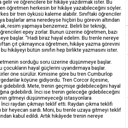
 gelir ve öğrencilere bir hikâye yazdırmak ister. Bu
en öğretmen herkesin bir hikâye yazabileceğini söyler.
rkes bir tren öyküsü kaleme alabilir. Sınıftaki öğrenciler
aya başlarlar ama neredeyse hiçbiri bu görevin altından
k, resim yapmaya benzemez. Belirli bir tekniği,
öğrencileri epey zorlar. Bunun üzerine öğretmen, bazı
meye başlar. “Hadi biraz hayal edelim. Bu trenle nereye
ınıftan çıt çıkmayınca öğretmen, hikâye yazma görevini
e bu hikâyeyi bütün sınıfın hep birlikte yazmasını ister.
ğretmenin sorduğu soru üzerine düşünmeye başlar.
 çocukların hayal güçlerini uyandırmaya başlar.
fikirler öne sürülür. Kimisine göre bu tren Cumburlop
rgedanlar köyüne gidiyordu. Tren Corcor ilçesine,
 gidebilirdi. Mete, trenin geçmişe gidebileceğini hayal
ağına gidebilirdi. İnci ise trenin geleceğe gidebileceğini
senin gitmeyi düşünmeyeceği istasyonlara
nci raydan çıkmayı teklif etti. Raydan çıkma teklifi
 bir heyecan sardı. Moni, bu trenle uzaya gitmeyi teklif
afından kabul edildi. Artık hikâyede trenin nereye