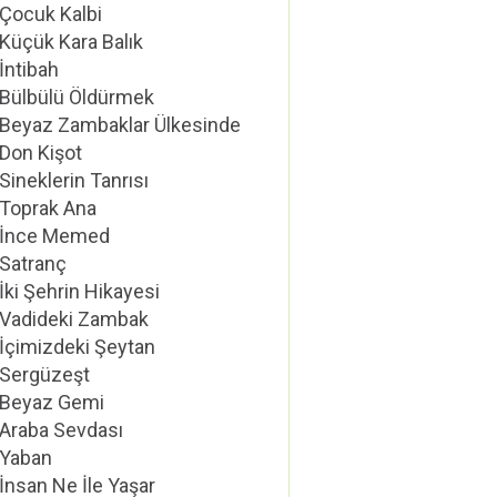
Çocuk Kalbi
Küçük Kara Balık
İntibah
Bülbülü Öldürmek
Beyaz Zambaklar Ülkesinde
Don Kişot
Sineklerin Tanrısı
Toprak Ana
İnce Memed
Satranç
İki Şehrin Hikayesi
Vadideki Zambak
İçimizdeki Şeytan
Sergüzeşt
Beyaz Gemi
Araba Sevdası
Yaban
İnsan Ne İle Yaşar