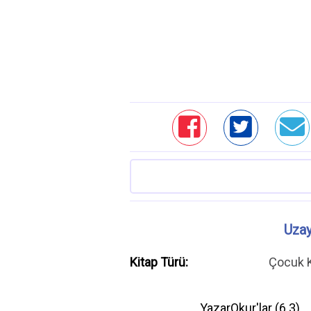
Uzay
Kitap Türü:
Çocuk K
YazarOkur'lar (
6.3
)