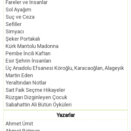
Fareler ve İnsanlar
Sol Ayağım
Suç ve Ceza
Sefiller
Simyacı
Şeker Portakalı
Kürk Mantolu Madonna
Pembe İncili Kaftan
Esir Şehrin İnsanları
Üç Anadolu Efsanesi Köroğlu, Karacaoğlan, Alageyik
Martin Eden
Yeraltından Notlar
Sait Faik Seçme Hikayeler
Rüzgarı Dizginleyen Çocuk
Sabahattin Ali Bütün Öyküleri
Yazarlar
Ahmet Ümit
Ahmet Batman