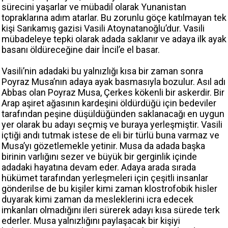
sürecini yaşarlar ve mübadil olarak Yunanistan
topraklarına adım atarlar. Bu zorunlu göçe katılmayan tek
kişi Sarıkamış gazisi Vasili Atoynatanoğlu’dur. Vasili
mübadeleye tepki olarak adada saklanır ve adaya ilk ayak
basanı öldüreceğine dair İncil’e el basar.
Vasili’nin adadaki bu yalnızlığı kısa bir zaman sonra
Poyraz Musa’nın adaya ayak basmasıyla bozulur. Asıl adı
Abbas olan Poyraz Musa, Çerkes kökenli bir askerdir. Bir
Arap aşiret ağasının kardeşini öldürdüğü için bedeviler
tarafından peşine düşüldüğünden saklanacağı en uygun
yer olarak bu adayı seçmiş ve buraya yerleşmiştir. Vasili
içtiği andı tutmak istese de eli bir türlü buna varmaz ve
Musa’yı gözetlemekle yetinir. Musa da adada başka
birinin varlığını sezer ve büyük bir gerginlik içinde
adadaki hayatına devam eder. Adaya arada sırada
hükümet tarafından yerleşmeleri için çeşitli insanlar
gönderilse de bu kişiler kimi zaman klostrofobik hisler
duyarak kimi zaman da mesleklerini icra edecek
imkanları olmadığını ileri sürerek adayı kısa sürede terk
ederler. Musa yalnızlığını paylaşacak bir kişiyi