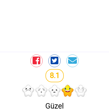
8.1
Güzel