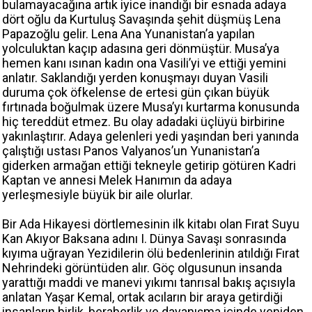
bulamayacağına artık iyice inandığı bir esnada adaya
dört oğlu da Kurtuluş Savaşında şehit düşmüş Lena
Papazoğlu gelir. Lena Ana Yunanistan’a yapılan
yolculuktan kaçıp adasına geri dönmüştür. Musa’ya
hemen kanı ısınan kadın ona Vasili’yi ve ettiği yemini
anlatır. Saklandığı yerden konuşmayı duyan Vasili
duruma çok öfkelense de ertesi gün çıkan büyük
fırtınada boğulmak üzere Musa’yı kurtarma konusunda
hiç tereddüt etmez. Bu olay adadaki üçlüyü birbirine
yakınlaştırır. Adaya gelenleri yedi yaşından beri yanında
çalıştığı ustası Panos Valyanos’un Yunanistan’a
giderken armağan ettiği tekneyle getirip götüren Kadri
Kaptan ve annesi Melek Hanımın da adaya
yerleşmesiyle büyük bir aile olurlar.
Bir Ada Hikayesi dörtlemesinin ilk kitabı olan Fırat Suyu
Kan Akıyor Baksana adını I. Dünya Savaşı sonrasında
kıyıma uğrayan Yezidilerin ölü bedenlerinin atıldığı Fırat
Nehrindeki görüntüden alır. Göç olgusunun insanda
yarattığı maddi ve manevi yıkımı tanrısal bakış açısıyla
anlatan Yaşar Kemal, ortak acıların bir araya getirdiği
insanların birlik, beraberlik ve dayanışma içinde yeniden