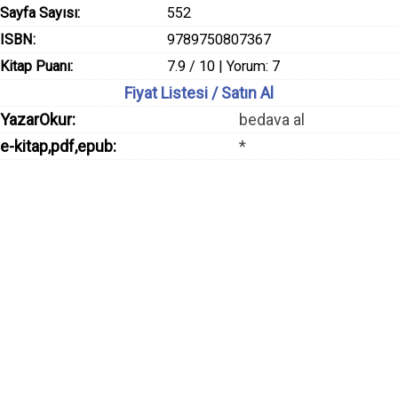
Sayfa Sayısı:
552
ISBN:
9789750807367
Kitap Puanı:
7.9 / 10 | Yorum: 7
Fiyat Listesi / Satın Al
YazarOkur:
bedava al
e-kitap,pdf,epub:
*