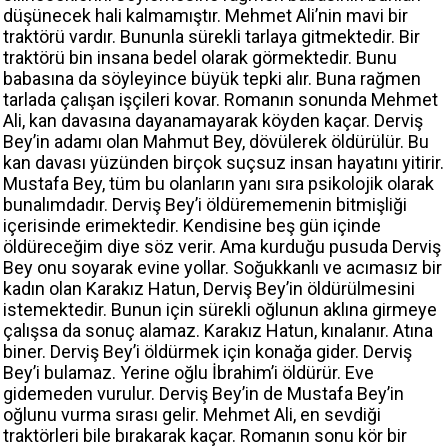
düşünecek hali kalmamıştır. Mehmet Ali’nin mavi bir
traktörü vardır. Bununla sürekli tarlaya gitmektedir. Bir
traktörü bin insana bedel olarak görmektedir. Bunu
babasına da söyleyince büyük tepki alır. Buna rağmen
tarlada çalışan işçileri kovar. Romanın sonunda Mehmet
Ali, kan davasına dayanamayarak köyden kaçar. Derviş
Bey’in adamı olan Mahmut Bey, dövülerek öldürülür. Bu
kan davası yüzünden birçok suçsuz insan hayatını yitirir.
Mustafa Bey, tüm bu olanların yanı sıra psikolojik olarak
bunalımdadır. Derviş Bey’i öldürememenin bitmişliği
içerisinde erimektedir. Kendisine beş gün içinde
öldüreceğim diye söz verir. Ama kurduğu pusuda Derviş
Bey onu soyarak evine yollar. Soğukkanlı ve acımasız bir
kadın olan Karakız Hatun, Derviş Bey’in öldürülmesini
istemektedir. Bunun için sürekli oğlunun aklına girmeye
çalışsa da sonuç alamaz. Karakız Hatun, kınalanır. Atına
biner. Derviş Bey’i öldürmek için konağa gider. Derviş
Bey’i bulamaz. Yerine oğlu İbrahim’i öldürür. Eve
gidemeden vurulur. Derviş Bey’in de Mustafa Bey’in
oğlunu vurma sırası gelir. Mehmet Ali, en sevdiği
traktörleri bile bırakarak kaçar. Romanın sonu kör bir