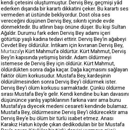
kendi çetesini oluşturmuştur. Derviş Bey, geçmişi yâd
ederken dışarıda bir karartı dikkatini çeker. Bu karartı ses
vermeden at üstünde bekliyordur. Dost olsa ses
vereceğini düşünen Derviş Bey, sıkıntı içinde evde
dönmektedir. Bu atlının başı önüne düşer. Bu kişi Sultan
Ağa’dır. Durumu fark eden Derviş Bey adamı içeri
götürtüp yaşlı kadına tedavi ettirir. Derviş Bey’in ağabeyi
Cevdet Bey öldürülür. İntikam için kıvranan Derviş Bey,
Murtaza
’yı Kürt Mahmut’a öldürtür. Kürt Mahmut, Derviş
Bey’in kapısında yetişmiş biridir. Adam öldürmeyi
istemese de Derviş Bey için öldürür. Kürt Mahmut,
öldürdükten sonra dağa kaçar. Dağa kaçmasını sağlayan
faktör ölüm korkusudur. Mustafa Bey, kardeşinin
öldürülmesinden sonra Derviş Bey’i öldürmek ister.
Derviş Bey’i ölüm korkusu sarmaktadır. Çünkü öldürme
sırası Mustafa Bey’e gelir. Kendi kendine bu kan davasını
düşününce yanlış yaptıklarının farkına varır ama bunu
Mustafa’ya diyecek medeni cesareti kendinde bulamaz.
Mustafa Bey, öldürmesine Derviş Bey’i öldürecektir ama
Derviş Bey’e bu ölüm bir türlü isabet etmez. Anası
Karakız Hatun köyde çıkan dedikoduları bir bir Mustafa