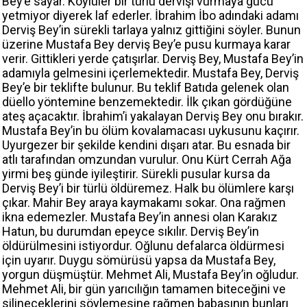
Bey’e sayar. Köylüler bir türlü dervişi vurmaya gücü
yetmiyor diyerek laf ederler. İbrahim İbo adındaki adamı
Derviş Bey’in sürekli tarlaya yalnız gittiğini söyler. Bunun
üzerine Mustafa Bey derviş Bey’e pusu kurmaya karar
verir. Gittikleri yerde çatışırlar. Derviş Bey, Mustafa Bey’in
adamıyla gelmesini içerlemektedir. Mustafa Bey, Derviş
Bey’e bir teklifte bulunur. Bu teklif Batıda gelenek olan
düello yöntemine benzemektedir. İlk çıkan gördüğüne
ateş açacaktır. İbrahim’i yakalayan Derviş Bey onu bırakır.
Mustafa Bey’in bu ölüm kovalamacası uykusunu kaçırır.
Uyurgezer bir şekilde kendini dışarı atar. Bu esnada bir
atlı tarafından omzundan vurulur. Onu Kürt Cerrah Ağa
yirmi beş günde iyileştirir. Sürekli pusular kursa da
Derviş Bey’i bir türlü öldüremez. Halk bu ölümlere karşı
çıkar. Mahir Bey araya kaymakamı sokar. Ona rağmen
ikna edemezler. Mustafa Bey’in annesi olan Karakız
Hatun, bu durumdan epeyce sıkılır. Derviş Bey’in
öldürülmesini istiyordur. Oğlunu defalarca öldürmesi
için uyarır. Duygu sömürüsü yapsa da Mustafa Bey,
yorgun düşmüştür. Mehmet Ali, Mustafa Bey’in oğludur.
Mehmet Ali, bir gün yarıcılığın tamamen biteceğini ve
silineceklerini söylemesine rağmen babasının bunları