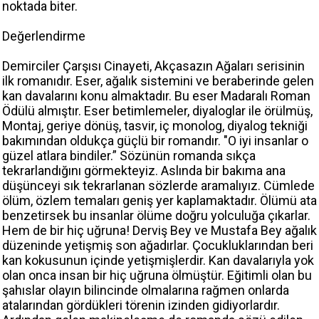
noktada biter.
Değerlendirme
Demirciler Çarşısı Cinayeti, Akçasazın Ağaları serisinin
ilk romanıdır. Eser, ağalık sistemini ve beraberinde gelen
kan davalarını konu almaktadır. Bu eser Madaralı Roman
Ödülü almıştır. Eser betimlemeler, diyaloglar ile örülmüş,
Montaj, geriye dönüş, tasvir, iç monolog, diyalog tekniği
bakımından oldukça güçlü bir romandır. "O iyi insanlar o
güzel atlara bindiler.” Sözünün romanda sıkça
tekrarlandığını görmekteyiz. Aslında bir bakıma ana
düşünceyi sık tekrarlanan sözlerde aramalıyız. Cümlede
ölüm, özlem temaları geniş yer kaplamaktadır. Ölümü ata
benzetirsek bu insanlar ölüme doğru yolculuğa çıkarlar.
Hem de bir hiç uğruna! Derviş Bey ve Mustafa Bey ağalık
düzeninde yetişmiş son ağadırlar. Çocukluklarından beri
kan kokusunun içinde yetişmişlerdir. Kan davalarıyla yok
olan onca insan bir hiç uğruna ölmüştür. Eğitimli olan bu
şahıslar olayın bilincinde olmalarına rağmen onlarda
atalarından gördükleri törenin izinden gidiyorlardır.