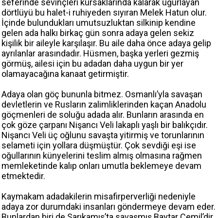
seferinde sevinçleri kursaklarında kalarak uğurlayan
dörtlüyü bu halet-i ruhiyeden sıyıran Melek Hatun olur.
İçinde bulundukları umutsuzluktan silkinip kendine
gelen ada halkı birkaç gün sonra adaya gelen sekiz
kişilik bir aileyle karşılaşır. Bu aile daha önce adaya gelip
ayrılanlar arasındadır. Hüsmen, başka yerleri gezmiş
görmüş, ailesi için bu adadan daha uygun bir yer
olamayacağına kanaat getirmiştir.
Adaya olan göç bununla bitmez. Osmanlı’yla savaşan
devletlerin ve Rusların zalimliklerinden kaçan Anadolu
göçmenleri de soluğu adada alır. Bunların arasında en
çok göze çarpanı Nişancı Veli lakaplı yaşlı bir balıkçıdır.
Nişancı Veli üç oğlunu savaşta yitirmiş ve torunlarının
selameti için yollara düşmüştür. Çok sevdiği eşi ise
oğullarının künyelerini teslim almış olmasına rağmen
memleketinde kalıp onları umutla beklemeye devam
etmektedir.
Kaymakam adadakilerin misafirperverliği nedeniyle
adaya zor durumdaki insanları göndermeye devam eder.
Bunlardan biri de Sarıkamış’ta savaşmış Baytar Cemil’dir.