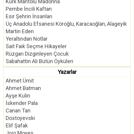
Kürk Mantolu Madonna
Pembe İncili Kaftan
Esir Şehrin İnsanları
Üç Anadolu Efsanesi Köroğlu, Karacaoğlan, Alageyik
Martin Eden
Yeraltından Notlar
Sait Faik Seçme Hikayeler
Rüzgarı Dizginleyen Çocuk
Sabahattin Ali Bütün Öyküleri
Yazarlar
Ahmet Ümit
Ahmet Batman
Ayşe Kulin
İskender Pala
Canan Tan
Dostoyevski
Elif Şafak
Jojo Moyes