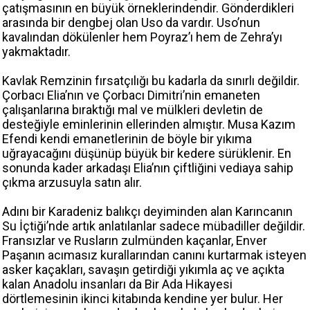
çatışmasının en büyük örneklerindendir. Gönderdikleri
arasında bir dengbej olan Uso da vardır. Uso’nun
kavalından dökülenler hem Poyraz’ı hem de Zehra’yı
yakmaktadır.
Kavlak Remzinin fırsatçılığı bu kadarla da sınırlı değildir.
Çorbacı Elia’nın ve Çorbacı Dimitri’nin emaneten
çalışanlarına bıraktığı mal ve mülkleri devletin de
desteğiyle eminlerinin ellerinden almıştır. Musa Kazım
Efendi kendi emanetlerinin de böyle bir yıkıma
uğrayacağını düşünüp büyük bir kedere sürüklenir. En
sonunda kader arkadaşı Elia’nın çiftliğini vediaya sahip
çıkma arzusuyla satın alır.
Adını bir Karadeniz balıkçı deyiminden alan Karıncanın
Su İçtiği’nde artık anlatılanlar sadece mübadiller değildir.
Fransızlar ve Rusların zulmünden kaçanlar, Enver
Paşanın acımasız kurallarından canını kurtarmak isteyen
asker kaçakları, savaşın getirdiği yıkımla aç ve açıkta
kalan Anadolu insanları da Bir Ada Hikayesi
dörtlemesinin ikinci kitabında kendine yer bulur. Her