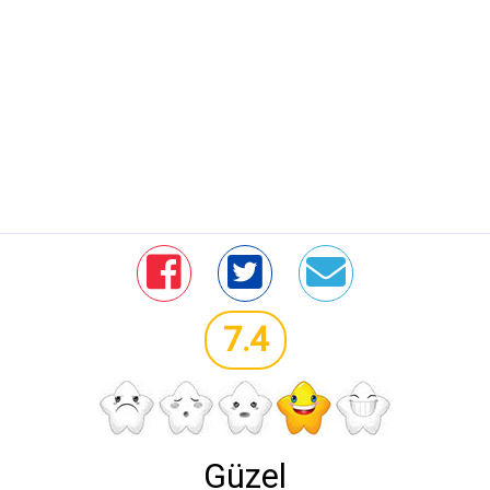
7.4
Güzel