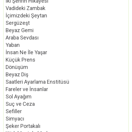
İki Şehrin Hikayesi
Vadideki Zambak
İçimizdeki Şeytan
Sergüzeşt
Beyaz Gemi
Araba Sevdası
Yaban
İnsan Ne İle Yaşar
Küçük Prens
Dönüşüm
Beyaz Diş
Saatleri Ayarlama Enstitüsü
Fareler ve İnsanlar
Sol Ayağım
Suç ve Ceza
Sefiller
Simyacı
Şeker Portakalı