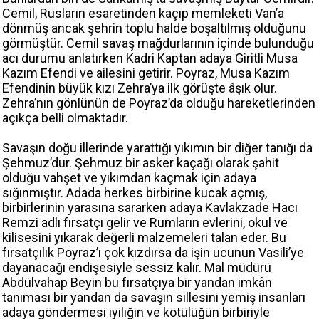
Cemil, Rusların esaretinden kaçıp memleketi Van’a
dönmüş ancak şehrin toplu halde boşaltılmış olduğunu
görmüştür. Cemil savaş mağdurlarının içinde bulunduğu
acı durumu anlatırken Kadri Kaptan adaya Giritli Musa
Kazım Efendi ve ailesini getirir. Poyraz, Musa Kazım
Efendinin büyük kızı Zehra’ya ilk görüşte âşık olur.
Zehra’nın gönlünün de Poyraz’da olduğu hareketlerinden
açıkça belli olmaktadır.
Savaşın doğu illerinde yarattığı yıkımın bir diğer tanığı da
Şehmuz’dur. Şehmuz bir asker kaçağı olarak şahit
olduğu vahşet ve yıkımdan kaçmak için adaya
sığınmıştır. Adada herkes birbirine kucak açmış,
birbirlerinin yarasına sararken adaya Kavlakzade Hacı
Remzi adlı fırsatçı gelir ve Rumların evlerini, okul ve
kilisesini yıkarak değerli malzemeleri talan eder. Bu
fırsatçılık Poyraz’ı çok kızdırsa da işin ucunun Vasili’ye
dayanacağı endişesiyle sessiz kalır. Mal müdürü
Abdülvahap Beyin bu fırsatçıya bir yandan imkân
tanıması bir yandan da savaşın sillesini yemiş insanları
adaya göndermesi iyiliğin ve kötülüğün birbiriyle