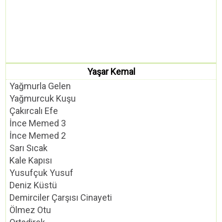
Yaşar Kemal
Yağmurla Gelen
Yağmurcuk Kuşu
Çakırcalı Efe
İnce Memed 3
İnce Memed 2
Sarı Sıcak
Kale Kapısı
Yusufçuk Yusuf
Deniz Küstü
Demirciler Çarşısı Cinayeti
Ölmez Otu