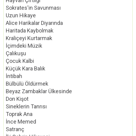
Hayvan Çiftliği
Sokrates'in Savunması
Uzun Hikaye
Alice Harikalar Diyarında
Haritada Kaybolmak
Kraliçeyi Kurtarmak
İçimdeki Müzik
Çalıkuşu
Çocuk Kalbi
Küçük Kara Balık
İntibah
Bülbülü Öldürmek
Beyaz Zambaklar Ülkesinde
Don Kişot
Sineklerin Tanrısı
Toprak Ana
İnce Memed
Satranç