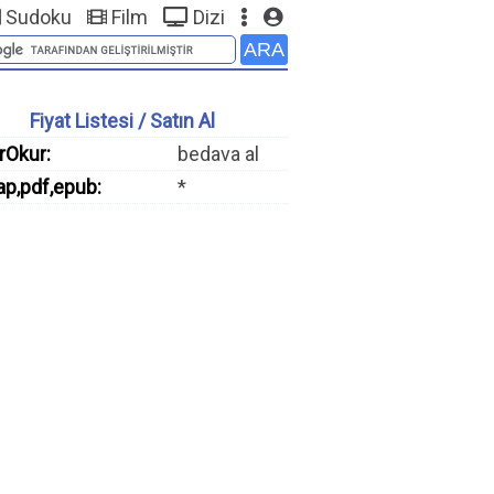
Sudoku
Film
Dizi
Fiyat Listesi / Satın Al
rOkur:
bedava al
ap,pdf,epub:
*