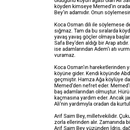
olduğunu köyün ağası olan Ali S
köyden kimseye Memed'in orada o
Bey'in adamıdır. Onun söylemesin
Koca Osman dili ile söylemese de 
sığmaz. Tam da bu sıralarda köyd
yavaş yavaş göçler olmaya başlar. Y
Safa Bey'den aldığı bir Arap atıdır. 
ise adamlarından Adem'i atı vurma
vuramaz.
Koca Osman'ın hareketlerinden y
köyüne gider. Kendi köyünde Abd
geçmiştir. Hamza Ağa köylüye da
Memed'den nefret eder. Memed'in
baş adamlarından olmuştur. Hürü A
kaçmasına yardım eder. Ancak ja
Ali'nin yardımıyla oradan da kurt
Arif Saim Bey, milletvekilidir. Çuk
zorla ellerinden alır. Zamanında bi
Arif Saim Bey yüzünden İdris, dağ