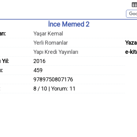
İnce Memed 2
rı:
Yaşar Kemal
Yerli Romanlar
Yaza
Yapı Kredi Yayınları
e-kit
 Yıl:
2016
ı:
459
9789750807176
:
8 / 10 | Yorum: 11