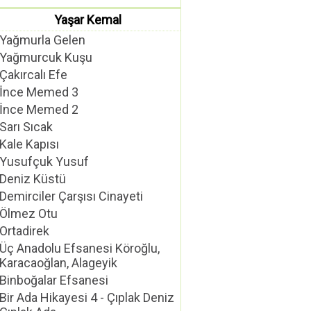
Yaşar Kemal
Yağmurla Gelen
Yağmurcuk Kuşu
Çakırcalı Efe
İnce Memed 3
İnce Memed 2
Sarı Sıcak
Kale Kapısı
Yusufçuk Yusuf
Deniz Küstü
Demirciler Çarşısı Cinayeti
Ölmez Otu
Ortadirek
Üç Anadolu Efsanesi Köroğlu,
Karacaoğlan, Alageyik
Binboğalar Efsanesi
Bir Ada Hikayesi 4 - Çıplak Deniz