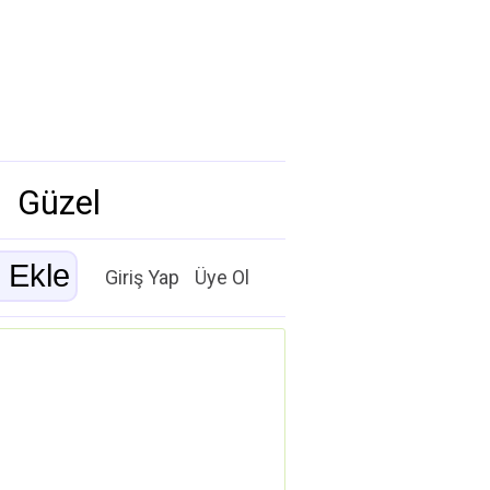
Güzel
Giriş Yap
Üye Ol