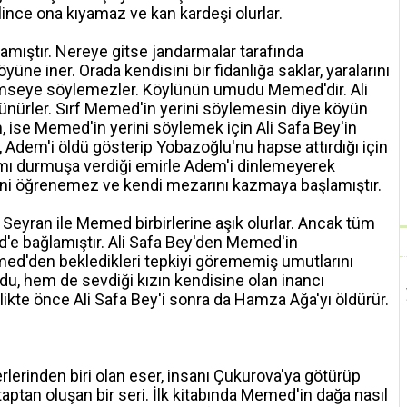
lince ona kıyamaz ve kan kardeşi olurlar.
amıştır. Nereye gitse jandarmalar tarafında
üne iner. Orada kendisini bir fidanlığa saklar, yaralarını
e kimseye söylemezler. Köylünün umudu Memed'dir. Ali
şünürler. Sırf Memed'in yerini söylemesin diye köyün
m, ise Memed'in yerini söylemek için Ali Safa Bey'in
, Adem'i öldü gösterip Yobazoğlu'nu hapse attırdığı için
mı durmuşa verdiği emirle Adem'i dinlemeyerek
rini öğrenemez ve kendi mezarını kazmaya başlamıştır.
Seyran ile Memed birbirlerine aşık olurlar. Ancak tüm
 bağlamıştır. Ali Safa Bey'den Memed'in
ed'den bekledikleri tepkiyi görememiş umutlarını
du, hem de sevdiği kızın kendisine olan inancı
likte önce Ali Safa Bey'i sonra da Hamza Ağa'yı öldürür.
erinden biri olan eser, insanı Çukurova'ya götürüp
aptan oluşan bir seri. İlk kitabında Memed'in dağa nasıl