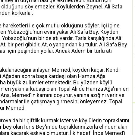
afa Bey'in duymaması gerekmektedir. Bunun için
lduğunu söylemezler. Köylülerden Zeynel, Ali Safa
den korkarlar.
hareketleri ile çok mutlu olduğunu söyler. İçi içine
en Yobazoğlu'nun evini yakar Ali Safa Bey. Köyden
obazoğlu'nun bir de atı vardır. Tarla karşılığında Ali
At, bir peri gibidir. At, o yangından kurtulur. Ali Safa Bey
sı için peşinden yollar. Ancak Adem bir türlü atı
akalanacağını anlayan Memed, köyden kaçar. Kendi
i Ağadan sonra başa kardeşi olan Hamza Ağa
ha büyük zulümler etmektedir. Bu yüzden köylü
 en yakın arkadaşı olan Topal Ali de Hamza Ağa'nın en
na, Memed'in karnını doyurur, yanına azığını verir ve
ndarmalar ile çatışmaya girmesini önleyemez. Topal
ulur Memed.
urova da bir çiftlik kurmak ister ve köylülerin topraklarını
r bey olan İdris Bey'in de topraklarını zorla elinden alan
lara kaçarak eşkıya olmuştur. İlk hedefi İnce Memed'i