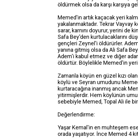
öldürmek olsa da karşı karşıya ge
Memed'in artık kaçacak yeri kalm
yakalanmaktadır. Tekrar Vayvay köy
sarar, karnını doyurur, yerini d
Safa Bey'den kurtulacaklarını dü
gençleri Zeynel'i öldürürler. Ade
yanına gitmiş olsa da Ali Safa Bey
Adem'i kabul etmez ve diğer ada
öldürtür. Böylelikle Memed'in ye
Zamanla köyün en güzel kızı olan 
köylü ve Seyran umudunu Memed'e
kurtaracağına inanmış ancak Mem
yitirmişlerdir. Hem köylünün umu
sebebiyle Memed, Topal Ali ile bir
Değerlendirme:
Yaşar Kemal'in en muhteşem eserl
orada yaşatıyor. İnce Memed 4 kit