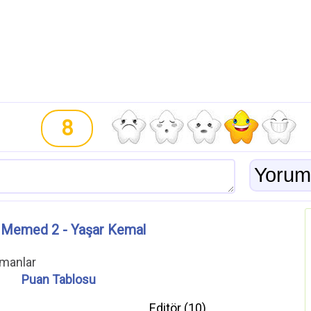
8
 Memed 2 - Yaşar Kemal
omanlar
Puan Tablosu
Editör (
10
)