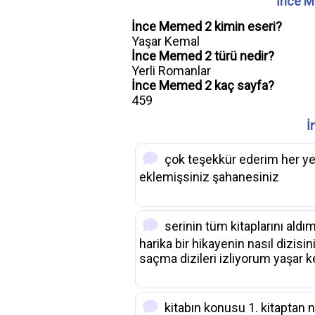
İnce M
İnce Memed 2 kimin eseri?
Yaşar Kemal
İnce Memed 2 türü nedir?
Yerli Romanlar
İnce Memed 2 kaç sayfa?
459
İ
çok teşekkür ederim her yerde
eklemişsiniz şahanesiniz
serinin tüm kitaplarını aldım 
harika bir hikayenin nasıl dizis
saçma dizileri izliyorum yaşar k
kitabın konusu 1. kitaptan na