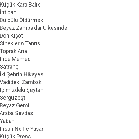
Küçük Kara Balık
İntibah
Bülbülü Öldürmek
Beyaz Zambaklar Ülkesinde
Don Kişot
Sineklerin Tanrısı
Toprak Ana
İnce Memed
Satranç
İki Şehrin Hikayesi
Vadideki Zambak
İçimizdeki Şeytan
Sergüzeşt
Beyaz Gemi
Araba Sevdası
Yaban
İnsan Ne İle Yaşar
Küçük Prens