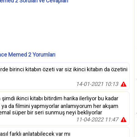
emed 2 Soruları ve Cevapları
nce Memed 2 Yorumları
 birinci kitabın özeti var siz ikinci kitabın da özetini
14-01-2021 10:13
şimdi ikinci kitabı bitirdim harika ilerliyor bu kadar
ini ya da filmini yapmıyorlar anlamıyorum her akşam
emal süper bir seri sunmuş neyi bekliyorlar
11-04-2022 11:47
sıl farklı anlatabilecek var mı