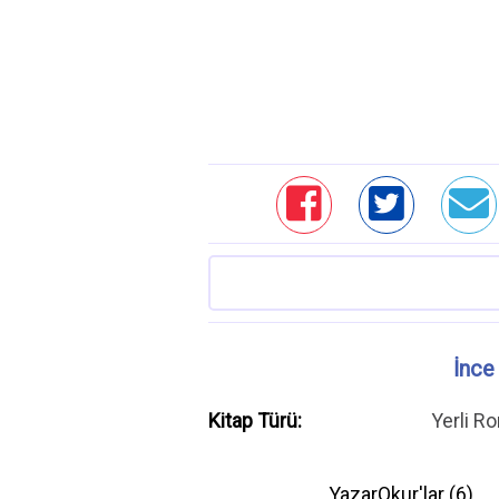
İnce
Kitap Türü:
Yerli R
YazarOkur'lar (
6
)