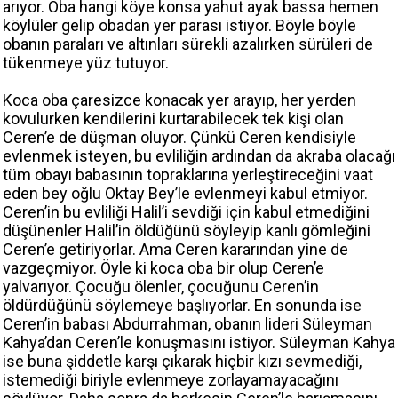
arıyor. Oba hangi köye konsa yahut ayak bassa hemen
köylüler gelip obadan yer parası istiyor. Böyle böyle
obanın paraları ve altınları sürekli azalırken sürüleri de
tükenmeye yüz tutuyor.
Koca oba çaresizce konacak yer arayıp, her yerden
kovulurken kendilerini kurtarabilecek tek kişi olan
Ceren’e de düşman oluyor. Çünkü Ceren kendisiyle
evlenmek isteyen, bu evliliğin ardından da akraba olacağı
tüm obayı babasının topraklarına yerleştireceğini vaat
eden bey oğlu Oktay Bey’le evlenmeyi kabul etmiyor.
Ceren’in bu evliliği Halil’i sevdiği için kabul etmediğini
düşünenler Halil’in öldüğünü söyleyip kanlı gömleğini
Ceren’e getiriyorlar. Ama Ceren kararından yine de
vazgeçmiyor. Öyle ki koca oba bir olup Ceren’e
yalvarıyor. Çocuğu ölenler, çocuğunu Ceren’in
öldürdüğünü söylemeye başlıyorlar. En sonunda ise
Ceren’in babası Abdurrahman, obanın lideri Süleyman
Kahya’dan Ceren’le konuşmasını istiyor. Süleyman Kahya
ise buna şiddetle karşı çıkarak hiçbir kızı sevmediği,
istemediği biriyle evlenmeye zorlayamayacağını