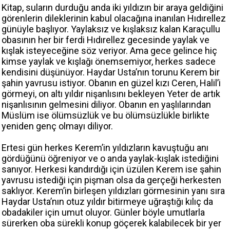
Kitap, suların durduğu anda iki yıldızın bir araya geldiğini
görenlerin dileklerinin kabul olacağına inanılan Hıdırellez
günüyle başlıyor. Yaylaksız ve kışlaksız kalan Karaçullu
obasının her bir ferdi Hıdırellez gecesinde yaylak ve
kışlak isteyeceğine söz veriyor. Ama gece gelince hiç
kimse yaylak ve kışlağı önemsemiyor, herkes sadece
kendisini düşünüyor. Haydar Usta’nın torunu Kerem bir
şahin yavrusu istiyor. Obanın en güzel kızı Ceren, Halil’i
görmeyi, on altı yıldır nişanlısını bekleyen Yeter de artık
nişanlısının gelmesini diliyor. Obanın en yaşlılarından
Müslüm ise ölümsüzlük ve bu ölümsüzlükle birlikte
yeniden genç olmayı diliyor.
Ertesi gün herkes Kerem’in yıldızların kavuştuğu anı
gördüğünü öğreniyor ve o anda yaylak-kışlak istediğini
sanıyor. Herkesi kandırdığı için üzülen Kerem ise şahin
yavrusu istediği için pişman olsa da gerçeği herkesten
saklıyor. Kerem’in birleşen yıldızları görmesinin yanı sıra
Haydar Usta’nın otuz yıldır bitirmeye uğraştığı kılıç da
obadakiler için umut oluyor. Günler böyle umutlarla
sürerken oba sürekli konup göçerek kalabilecek bir yer