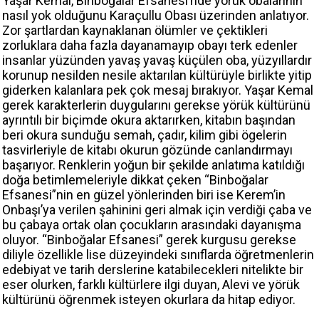
Yaşar Kemal, Binboğalar Efsanesi’nde yörük obalarının
nasıl yok olduğunu Karaçullu Obası üzerinden anlatıyor.
Zor şartlardan kaynaklanan ölümler ve çektikleri
zorluklara daha fazla dayanamayıp obayı terk edenler
insanlar yüzünden yavaş yavaş küçülen oba, yüzyıllardır
korunup nesilden nesile aktarılan kültürüyle birlikte yitip
giderken kalanlara pek çok mesaj bırakıyor. Yaşar Kemal
gerek karakterlerin duygularını gerekse yörük kültürünü
ayrıntılı bir biçimde okura aktarırken, kitabın başından
beri okura sunduğu semah, çadır, kilim gibi ögelerin
tasvirleriyle de kitabı okurun gözünde canlandırmayı
başarıyor. Renklerin yoğun bir şekilde anlatıma katıldığı
doğa betimlemeleriyle dikkat çeken “Binboğalar
Efsanesi”nin en güzel yönlerinden biri ise Kerem’in
Onbaşı’ya verilen şahinini geri almak için verdiği çaba ve
bu çabaya ortak olan çocukların arasındaki dayanışma
oluyor. “Binboğalar Efsanesi” gerek kurgusu gerekse
diliyle özellikle lise düzeyindeki sınıflarda öğretmenlerin
edebiyat ve tarih derslerine katabilecekleri nitelikte bir
eser olurken, farklı kültürlere ilgi duyan, Alevi ve yörük
kültürünü öğrenmek isteyen okurlara da hitap ediyor.