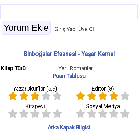
Giriş Yap
Üye Ol
Binboğalar Efsanesi - Yaşar Kemal
Kitap Türü:
Yerli Romanlar
Puan Tablosu
YazarOkur'lar (
5.9
)
Editör (
8
)
Kitapevi
Sosyal Medya
Arka Kapak Bilgisi