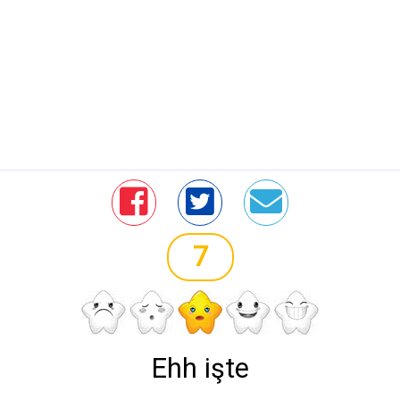
7
Ehh işte