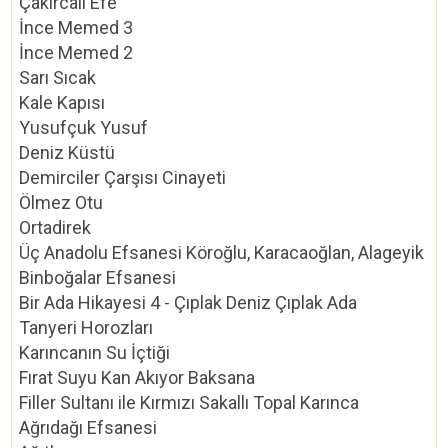
Çakırcalı Efe
İnce Memed 3
İnce Memed 2
Sarı Sıcak
Kale Kapısı
Yusufçuk Yusuf
Deniz Küstü
Demirciler Çarşısı Cinayeti
Ölmez Otu
Ortadirek
Üç Anadolu Efsanesi Köroğlu, Karacaoğlan, Alageyik
Binboğalar Efsanesi
Bir Ada Hikayesi 4 - Çıplak Deniz Çıplak Ada
Tanyeri Horozları
Karıncanın Su İçtiği
Fırat Suyu Kan Akıyor Baksana
Filler Sultanı ile Kırmızı Sakallı Topal Karınca
Ağrıdağı Efsanesi