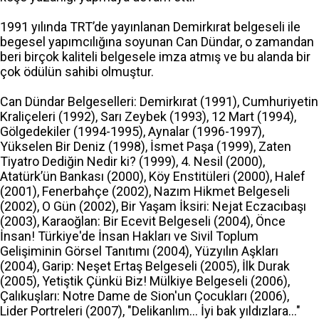
1991 yılında TRT’de yayınlanan Demirkırat belgeseli ile
begesel yapımcılığına soyunan Can Dündar, o zamandan
beri birçok kaliteli belgesele imza atmış ve bu alanda bir
çok ödülün sahibi olmuştur.
Can Dündar Belgeselleri: Demirkırat (1991), Cumhuriyetin
Kraliçeleri (1992), Sarı Zeybek (1993), 12 Mart (1994),
Gölgedekiler (1994-1995), Aynalar (1996-1997),
Yükselen Bir Deniz (1998), İsmet Paşa (1999), Zaten
Tiyatro Dediğin Nedir ki? (1999), 4. Nesil (2000),
Atatürk’ün Bankası (2000), Köy Enstitüleri (2000), Halef
(2001), Fenerbahçe (2002), Nazım Hikmet Belgeseli
(2002), O Gün (2002), Bir Yaşam İksiri: Nejat Eczacıbaşı
(2003), Karaoğlan: Bir Ecevit Belgeseli (2004), Önce
İnsan! Türkiye'de İnsan Hakları ve Sivil Toplum
Gelişiminin Görsel Tanıtımı (2004), Yüzyılın Aşkları
(2004), Garip: Neşet Ertaş Belgeseli (2005), İlk Durak
(2005), Yetiştik Çünkü Biz! Mülkiye Belgeseli (2006),
Çalıkuşları: Notre Dame de Sion'un Çocukları (2006),
Lider Portreleri (2007), "Delikanlım... İyi bak yıldızlara..."