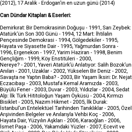
(2012), 17 Aralik - Erdogan'in en uzun günü (2014)
Can Dündar Kitapları & Eserleri:
Demirkırat: Bir Demokrasinin Doğuşu - 1991, Sarı Zeybek:
Atatürk'ün Son 300 Günü - 1994, 12 Mart: İhtilalin
Pençesinde Demokrasi - 1994, Gölgedekiler - 1995,
Hayata ve Siyasette Dair - 1995, Yağmurdan Sonra -
1996, Ergenekon - 1997, Yarim Haziran - 1998, Benim
Gençliğim - 1999, Köy Enstitüleri - 2000,
Nereye? - 2001, Yaveri Atatürk’ü Anlatıyor: Salih Bozok’un
Anıları - 2001, Uzaklar - 2002, Yükselen Bir Deniz - 2002,
Savaşta ne Yaptın Baba? - 2003, Bir Yaşam İksiri: Dr. Nejat
Eczacıbaşı - 2003, Mustafa Kemal Aramızda - 2003,
Büyülü Fener - 2003, Duvar - 2003, Yıldızlar - 2004, Sedat
Alp: İlk Türk Hititoloğun Yaşam Öyküsü - 2004, Kırmızı
Bisiklet - 2005, Nazım Hikmet - 2005, İlk Durak:
İstanbul'un Entelektüel Tarihinden Tanıklıklar - 2005, Özel
Arşivinden Belgeler ve Anılarıyla Vehbi Koç - 2006,
Hayata Dair, Yüzyılın Aşkları - 2006, Karaoğlan - 2006,
İsmet Paşa - 2006, Yakamdaki Yüzler - 2007, Ecevit ve