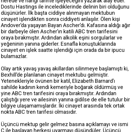
nerede ve hangi tarihte işleyeceğini yazarak alay eder.
Dostu Hastings ile incelediklerinde delinin biri olduğunu
düşünürler. İlk başta ciddiye alınmayan mektubun
cinayet işlendikten sonra ciddiyeti anlaşılır. Ölen kişi
Andover’da yaşayan Bayan Ascher’dı. Kafasına aldığı ağır
bir darbeyle ölen Ascher’ın katili ABC tren tarifesini
oraya bırakmıştır. Ardından alkolik eşini sorgularlar ve
yeğeninin yanına giderler. Esnafla konuştuklarında
cinayet en işlek saatte işlendiği için orada da bir ipucu
bulamazlar.
Olay artık yavaş yavaş akıllardan silinmeye başlamıştı ki,
Bexhill’de planlanan cinayet mektubu gelmiştir.
Yetenekleriyle övünen bir katil, Elizabeth Barnard’ı
sahilde kadının kendi kemeriyle boğarak öldürmüş ve
yine ABC tren tarifesini oraya bırakmıştır. Ardından
çalıştığı yere ve ailesinin yanına gidilse de elle tutulur bir
bilgiye ulaşamamışlardır. İki cinayet arasında tek ortak
nokta ABC tren tarifesi olmasıdır.
Üçüncü mektup gelir gelmez basına açıklamayı ve ismi
C ile başlayan herkesi uyarmayı düşündüler. Üçüncü