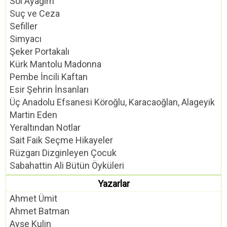
Sol Ayağım
Suç ve Ceza
Sefiller
Simyacı
Şeker Portakalı
Kürk Mantolu Madonna
Pembe İncili Kaftan
Esir Şehrin İnsanları
Üç Anadolu Efsanesi Köroğlu, Karacaoğlan, Alageyik
Martin Eden
Yeraltından Notlar
Sait Faik Seçme Hikayeler
Rüzgarı Dizginleyen Çocuk
Sabahattin Ali Bütün Öyküleri
Yazarlar
Ahmet Ümit
Ahmet Batman
Ayşe Kulin