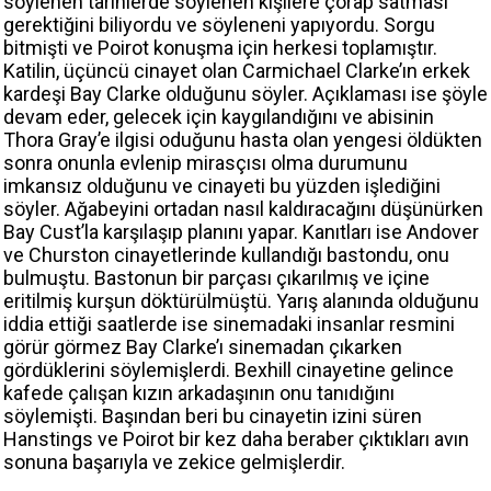
söylenen tarihlerde söylenen kişilere çorap satması
gerektiğini biliyordu ve söyleneni yapıyordu. Sorgu
bitmişti ve Poirot konuşma için herkesi toplamıştır.
Katilin, üçüncü cinayet olan Carmichael Clarke’ın erkek
kardeşi Bay Clarke olduğunu söyler. Açıklaması ise şöyle
devam eder, gelecek için kaygılandığını ve abisinin
Thora Gray’e ilgisi oduğunu hasta olan yengesi öldükten
sonra onunla evlenip mirasçısı olma durumunu
imkansız olduğunu ve cinayeti bu yüzden işlediğini
söyler. Ağabeyini ortadan nasıl kaldıracağını düşünürken
Bay Cust’la karşılaşıp planını yapar. Kanıtları ise Andover
ve Churston cinayetlerinde kullandığı bastondu, onu
bulmuştu. Bastonun bir parçası çıkarılmış ve içine
eritilmiş kurşun döktürülmüştü. Yarış alanında olduğunu
iddia ettiği saatlerde ise sinemadaki insanlar resmini
görür görmez Bay Clarke’ı sinemadan çıkarken
gördüklerini söylemişlerdi. Bexhill cinayetine gelince
kafede çalışan kızın arkadaşının onu tanıdığını
söylemişti. Başından beri bu cinayetin izini süren
Hanstings ve Poirot bir kez daha beraber çıktıkları avın
sonuna başarıyla ve zekice gelmişlerdir.