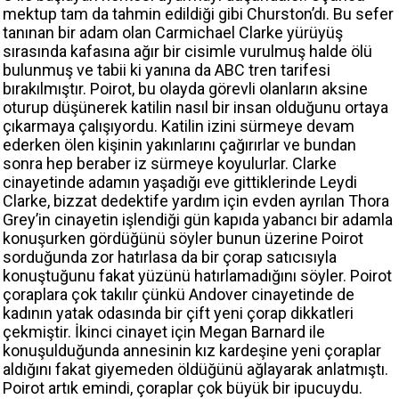
mektup tam da tahmin edildiği gibi Churston’dı. Bu sefer
tanınan bir adam olan Carmichael Clarke yürüyüş
sırasında kafasına ağır bir cisimle vurulmuş halde ölü
bulunmuş ve tabii ki yanına da ABC tren tarifesi
bırakılmıştır. Poirot, bu olayda görevli olanların aksine
oturup düşünerek katilin nasıl bir insan olduğunu ortaya
çıkarmaya çalışıyordu. Katilin izini sürmeye devam
ederken ölen kişinin yakınlarını çağırırlar ve bundan
sonra hep beraber iz sürmeye koyulurlar. Clarke
cinayetinde adamın yaşadığı eve gittiklerinde Leydi
Clarke, bizzat dedektife yardım için evden ayrılan Thora
Grey’in cinayetin işlendiği gün kapıda yabancı bir adamla
konuşurken gördüğünü söyler bunun üzerine Poirot
sorduğunda zor hatırlasa da bir çorap satıcısıyla
konuştuğunu fakat yüzünü hatırlamadığını söyler. Poirot
çoraplara çok takılır çünkü Andover cinayetinde de
kadının yatak odasında bir çift yeni çorap dikkatleri
çekmiştir. İkinci cinayet için Megan Barnard ile
konuşulduğunda annesinin kız kardeşine yeni çoraplar
aldığını fakat giyemeden öldüğünü ağlayarak anlatmıştı.
Poirot artık emindi, çoraplar çok büyük bir ipucuydu.