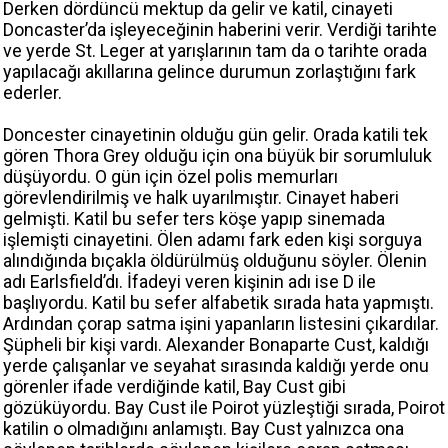
Derken dördüncü mektup da gelir ve katil, cinayeti
Doncaster’da işleyeceğinin haberini verir. Verdiği tarihte
ve yerde St. Leger at yarışlarının tam da o tarihte orada
yapılacağı akıllarına gelince durumun zorlaştığını fark
ederler.
Doncester cinayetinin olduğu gün gelir. Orada katili tek
gören Thora Grey olduğu için ona büyük bir sorumluluk
düşüyordu. O gün için özel polis memurları
görevlendirilmiş ve halk uyarılmıştır. Cinayet haberi
gelmişti. Katil bu sefer ters köşe yapıp sinemada
işlemişti cinayetini. Ölen adamı fark eden kişi sorguya
alındığında bıçakla öldürülmüş olduğunu söyler. Ölenin
adı Earlsfield’dı. İfadeyi veren kişinin adı ise D ile
başlıyordu. Katil bu sefer alfabetik sırada hata yapmıştı.
Ardından çorap satma işini yapanların listesini çıkardılar.
Şüpheli bir kişi vardı. Alexander Bonaparte Cust, kaldığı
yerde çalışanlar ve seyahat sırasında kaldığı yerde onu
görenler ifade verdiğinde katil, Bay Cust gibi
gözüküyordu. Bay Cust ile Poirot yüzleştiği sırada, Poirot
katilin o olmadığını anlamıştı. Bay Cust yalnızca ona