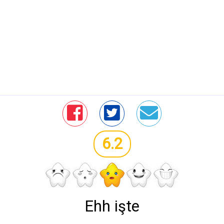
6.2
Ehh işte