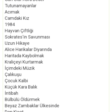
Tutunamayanlar
Acımak
Camdaki Kız
1984
Hayvan Çiftliği
Sokrates'in Savunması
Uzun Hikaye
Alice Harikalar Diyarında
Haritada Kaybolmak
Kraliçeyi Kurtarmak
İçimdeki Müzik
Çalıkuşu
Çocuk Kalbi
Küçük Kara Balık
İntibah
Bülbülü Öldürmek
Beyaz Zambaklar Ülkesinde
Don Kişot