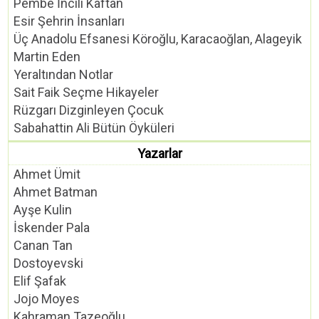
Pembe İncili Kaftan
Esir Şehrin İnsanları
Üç Anadolu Efsanesi Köroğlu, Karacaoğlan, Alageyik
Martin Eden
Yeraltından Notlar
Sait Faik Seçme Hikayeler
Rüzgarı Dizginleyen Çocuk
Sabahattin Ali Bütün Öyküleri
Yazarlar
Ahmet Ümit
Ahmet Batman
Ayşe Kulin
İskender Pala
Canan Tan
Dostoyevski
Elif Şafak
Jojo Moyes
Kahraman Tazeoğlu