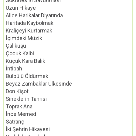
Sokrates'in Savunması
Uzun Hikaye
Alice Harikalar Diyarında
Haritada Kaybolmak
Kraliçeyi Kurtarmak
İçimdeki Müzik
Çalıkuşu
Çocuk Kalbi
Küçük Kara Balık
İntibah
Bülbülü Öldürmek
Beyaz Zambaklar Ülkesinde
Don Kişot
Sineklerin Tanrısı
Toprak Ana
İnce Memed
Satranç
İki Şehrin Hikayesi