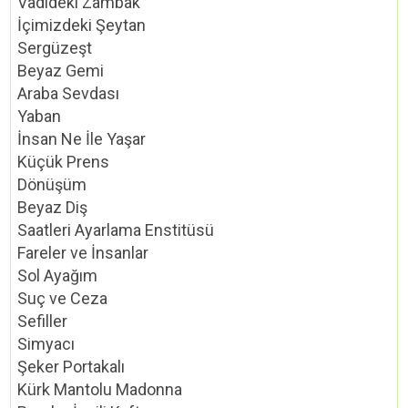
Vadideki Zambak
İçimizdeki Şeytan
Sergüzeşt
Beyaz Gemi
Araba Sevdası
Yaban
İnsan Ne İle Yaşar
Küçük Prens
Dönüşüm
Beyaz Diş
Saatleri Ayarlama Enstitüsü
Fareler ve İnsanlar
Sol Ayağım
Suç ve Ceza
Sefiller
Simyacı
Şeker Portakalı
Kürk Mantolu Madonna