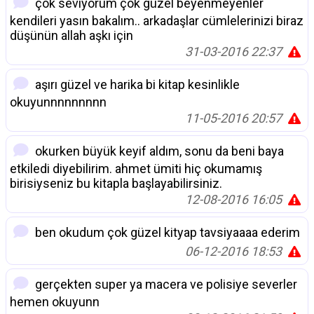
çok seviyorum çok güzel beyenmeyenler
kendileri yasın bakalım.. arkadaşlar cümlelerinizi biraz
düşünün allah aşkı için
31-03-2016 22:37
aşırı güzel ve harika bi kitap kesinlikle
okuyunnnnnnnnn
11-05-2016 20:57
okurken büyük keyif aldım, sonu da beni baya
etkiledi diyebilirim. ahmet ümiti hiç okumamış
birisiyseniz bu kitapla başlayabilirsiniz.
12-08-2016 16:05
ben okudum çok güzel kityap tavsiyaaaa ederim
06-12-2016 18:53
gerçekten super ya macera ve polisiye severler
hemen okuyunn