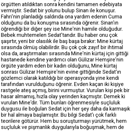
örgütten atıldıktan sonra kendini tamamen edebiyata
vermiştir. Sedat bir yolunu bulup Sinan ile konuşur.
Fahri'nin planladığı saldırıda ona yardım edenin Cuma
olduğunu da bu konuşma sırasında öğrenir. Sinan'ın
öğrendiği bir diğer şey ise Mine'nin hamile olduğudur.
Bebek muhtemelen Sedat'tandır. Bu haber onu çok
şaşırtır, yeni bir olasılık ile baş başa bırakır: Mine kürtaj
sırasında ölmüş olabilirdir. Bu çok çok zayıf bir ihtimal
olsa da, araştırmaları sırasında Mine'nin kürtaj için gittiği
hastanede kendine yardımcı olan Gülizar Hemşire'nin
örgüte yardım eden bir kadın olduğunu, Mine kürtaj
sonrası Gülizar Hemşire'nin evine gittiğinde Sedat'ın
gözlemci olarak katıldığı bir operasyonda yine kendi
tarafından vurulduğunu öğrenir. Evden kaçan iki kişiye
rastgele ateş açmış, birini vurmuştur. Vurulan kişi pek bir
hasar almamış, hızla olay yerinden kaçmıştır. Demek ki
vurulan Mine'dir. Tüm bunları öğrenmesiyle suçluluk
duygusu ile boğulan Sedat için her şey daha da karmaşık
bir hal almaya başlamıştır. Bu bilgi Sedat'ı çok farklı
teorilere götürür. Hem bu soruşturmayı yürütmek, hem
suçluluk ve pişmanlık duygularıyla boğuşmak, hem de