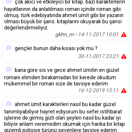
çok akıcı ve etkileyici bir kitap. bazı karakterlerin
hayatlarının da anlatılması roman içinde roman gibi
olmuş. türk edebiyatında ahmet ümit gibi bir yazarın
olması büyük bir şans. kitaplarını okuyarak bu şansi
değerlendirmeliyiz.
gkhn_rn
• 14-11-2017 10:01
gençler bunun daha kısası yok mu ?
30-11-2017 23:21
bana göre sis ve gece ahmet ümitin en güzel
romanı elimden bırakamadan bir kerede okudum
mükemmel bir roman size de tavsiye ederim
16-12-2019 13:11
ahmet ümit karakterleri nasıl bu kadar güzel
tanımlıyabiliyor hayret ediyorum bu sefer istihbarat
işlerine de girmiş gizli olan şeyleri nasıl bu kadar iyi
biliyor anlam veremedim okumak için harika bir kitap
gizemli polisiye türünü sevenlere tavsiye ederim