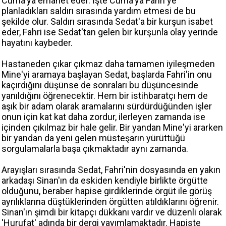
Cuma'ya emanet eder. İşte Cuma'ya Fahri'ye
planladıkları saldırı sırasında yardım etmesi de bu
şekilde olur. Saldırı sırasında Sedat'a bir kurşun isabet
eder, Fahri ise Sedat'tan gelen bir kurşunla olay yerinde
hayatını kaybeder.
Hastaneden çıkar çıkmaz daha tamamen iyileşmeden
Mine'yi aramaya başlayan Sedat, başlarda Fahri'in onu
kaçırdığını düşünse de sonraları bu düşüncesinde
yanıldığını öğrenecektir. Hem bir istihbaratçı hem de
aşık bir adam olarak aramalarını sürdürdüğünden işler
onun için kat kat daha zordur, ilerleyen zamanda ise
içinden çıkılmaz bir hale gelir. Bir yandan Mine'yi ararken
bir yandan da yeni gelen müsteşarın yürüttüğü
sorgulamalarla başa çıkmaktadır aynı zamanda.
Arayışları sırasında Sedat, Fahri'nin dosyasında en yakın
arkadaşı Sinan'ın da eskiden kendiyle birlikte örgütte
olduğunu, beraber hapise girdiklerinde örgüt ile görüş
ayrılıklarına düştüklerinden örgütten atıldıklarını öğrenir.
Sinan'ın şimdi bir kitapçı dükkanı vardır ve düzenli olarak
'Hurufat' adında bir dergi yayımlamaktadır. Hapiste