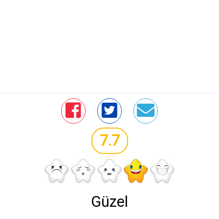
7.7
Güzel