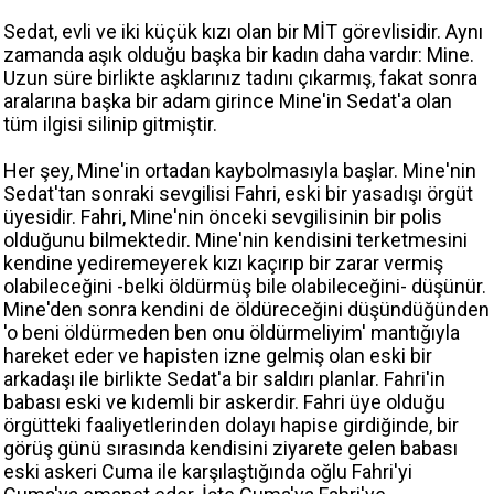
Sedat, evli ve iki küçük kızı olan bir MİT görevlisidir. Aynı
zamanda aşık olduğu başka bir kadın daha vardır: Mine.
Uzun süre birlikte aşklarınız tadını çıkarmış, fakat sonra
aralarına başka bir adam girince Mine'in Sedat'a olan
tüm ilgisi silinip gitmiştir.
Her şey, Mine'in ortadan kaybolmasıyla başlar. Mine'nin
Sedat'tan sonraki sevgilisi Fahri, eski bir yasadışı örgüt
üyesidir. Fahri, Mine'nin önceki sevgilisinin bir polis
olduğunu bilmektedir. Mine'nin kendisini terketmesini
kendine yediremeyerek kızı kaçırıp bir zarar vermiş
olabileceğini -belki öldürmüş bile olabileceğini- düşünür.
Mine'den sonra kendini de öldüreceğini düşündüğünden
'o beni öldürmeden ben onu öldürmeliyim' mantığıyla
hareket eder ve hapisten izne gelmiş olan eski bir
arkadaşı ile birlikte Sedat'a bir saldırı planlar. Fahri'in
babası eski ve kıdemli bir askerdir. Fahri üye olduğu
örgütteki faaliyetlerinden dolayı hapise girdiğinde, bir
görüş günü sırasında kendisini ziyarete gelen babası
eski askeri Cuma ile karşılaştığında oğlu Fahri'yi