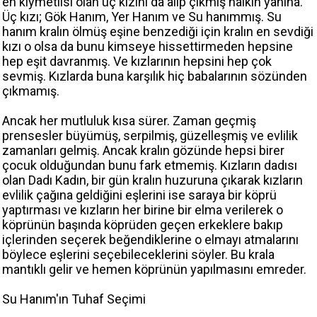
en kıymetlisi olan üç kızını da alıp çıkmış halkın yanına.
Üç kızı; Gök Hanım, Yer Hanım ve Su hanımmış. Su
hanım kralın ölmüş eşine benzediği için kralın en sevdiği
kızı o olsa da bunu kimseye hissettirmeden hepsine
hep eşit davranmış. Ve kızlarının hepsini hep çok
sevmiş. Kızlarda buna karşılık hiç babalarının sözünden
çıkmamış.
Ancak her mutluluk kısa sürer. Zaman geçmiş
prensesler büyümüş, serpilmiş, güzelleşmiş ve evlilik
zamanları gelmiş. Ancak kralın gözünde hepsi birer
çocuk olduğundan bunu fark etmemiş. Kızların dadısı
olan Dadı Kadın, bir gün kralın huzuruna çıkarak kızların
evlilik çağına geldiğini eşlerini ise saraya bir köprü
yaptırması ve kızların her birine bir elma verilerek o
köprünün başında köprüden geçen erkeklere bakıp
içlerinden seçerek beğendiklerine o elmayı atmalarını
böylece eşlerini seçebileceklerini söyler. Bu krala
mantıklı gelir ve hemen köprünün yapılmasını emreder.
Su Hanım'ın Tuhaf Seçimi