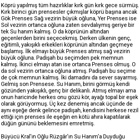
Köprü yapılmış tüm hazırlıklar kırk gün kırk gece sürmüş.
Kırk birinci gün prensesler çıkmışlar köprü başına ancak
Gök Prenses Sağ vezirin büyük oğluna, Yer Prenses ise
Sol vezirin ortanca oğluna zaten sevdalıymış geriye bir
tek Su hanım kalmış. O da köprünün altından
geçenlerden birini seçecekmiş. Derken ülkenin genç,
eğitimli, yakışıklı erkekleri köprünün altından geçmeye
başlamış. İlk elmayı büyük Prenses atmış sağ vezirin
büyük oğluna. Padişah bu seçimden pek memnun
kalmış. İkinci elmayı atan ise ortanca Prenses olmuş. O
da sol vezirin ortanca oğluna atmış. Padişah bu seçime
de çok memnun kalmış. İki damadını da sever sayarmış.
Gelmiş son Prensese. Su Hanım, birini görmüş kendi
gözünden yakışıklı, genç bir delikanlı. Atmış elmayı ama
onun haricinde herkes onu gözü kör, ayağı topal bir eşek
olarak görüyormuş. Üç kez denemiş ancak üçünde de
aynı eşeğe denk gelince padişah, kendisini herkese rezil
ettiği için prenses ile eşeğin en kötü ahıra kapatılarak
düğün gününü beklemesini emretmiş.
Büyücü Kral'ın Oğlu Rüzgâr'ın Su Hanım'a Duyduğu