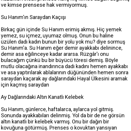
ve kimse prensese hak vermiyormuş.
Su Hanım'ın Saraydan Kaçışı
Birkaç gün içinde Su Hanım erimiş akmış. Hiç yemek
yemez, su içmez, uyumaz olmuş. Onun bu haline
üzülen dadı kadın bunun bir yolu yok mu? diye sormuş
Su Hanım'a. Su Hanım eğer demir ayakkabı delinince,
demir asa eğilinceye kadar ararsa. Rüzgâr'ı onu
bulacağım çünkü bu bir büyücü töresi demiş. Böyle
mutlu olacağına inandırınca dadı kadını hemen ayakkabı
ve asa yaptırılarak ablalarının düğününden hemen sonra
saraydan kaçarak ay dağlarındaki Hayal Ülkesini aramak
için kaçmış saraydan
Ay Dağlarındaki Altın Kanatlı Kelebek
Su Hanım, günlerce, haftalarca, aylarca yol gitmiş.
Sonunda ayakkabıları delinmiş. Yol da bir de ne görsün
altın kanatlı bir kelebek varmış. Onu bir dağın bir
kovuğuna götürmüş. Prenses o kovuktan yansıyan