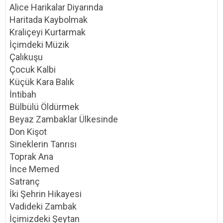
Alice Harikalar Diyarında
Haritada Kaybolmak
Kraliçeyi Kurtarmak
İçimdeki Müzik
Çalıkuşu
Çocuk Kalbi
Küçük Kara Balık
İntibah
Bülbülü Öldürmek
Beyaz Zambaklar Ülkesinde
Don Kişot
Sineklerin Tanrısı
Toprak Ana
İnce Memed
Satranç
İki Şehrin Hikayesi
Vadideki Zambak
İçimizdeki Şeytan