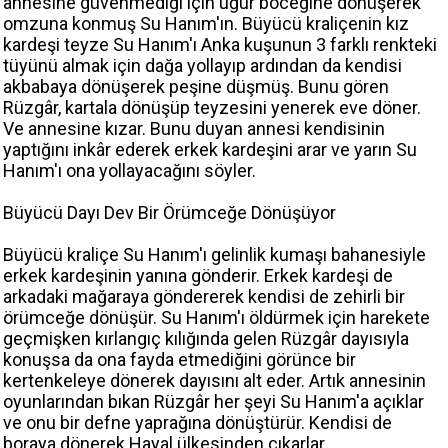
annesine güvenmediği için uğur böceğine dönüşerek
omzuna konmuş Su Hanım'ın. Büyücü kraliçenin kız
kardeşi teyze Su Hanım'ı Anka kuşunun 3 farklı renkteki
tüyünü almak için dağa yollayıp ardından da kendisi
akbabaya dönüşerek peşine düşmüş. Bunu gören
Rüzgâr, kartala dönüşüp teyzesini yenerek eve döner.
Ve annesine kızar. Bunu duyan annesi kendisinin
yaptığını inkâr ederek erkek kardeşini arar ve yarın Su
Hanım'ı ona yollayacağını söyler.
Büyücü Dayı Dev Bir Örümceğe Dönüşüyor
Büyücü kraliçe Su Hanım'ı gelinlik kumaşı bahanesiyle
erkek kardeşinin yanına gönderir. Erkek kardeşi de
arkadaki mağaraya göndererek kendisi de zehirli bir
örümceğe dönüşür. Su Hanım'ı öldürmek için harekete
geçmişken kırlangıç kılığında gelen Rüzgâr dayısıyla
konuşsa da ona fayda etmediğini görünce bir
kertenkeleye dönerek dayısını alt eder. Artık annesinin
oyunlarından bıkan Rüzgâr her şeyi Su Hanım'a açıklar
ve onu bir defne yaprağına dönüştürür. Kendisi de
boraya dönerek Hayal ülkesinden çıkarlar.