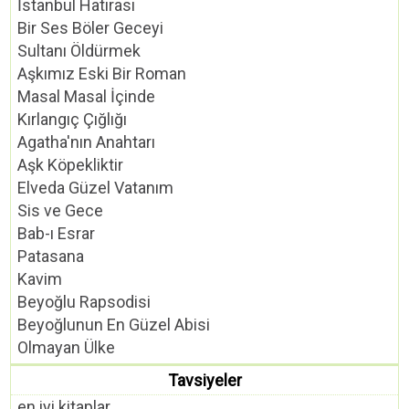
İstanbul Hatırası
Bir Ses Böler Geceyi
Sultanı Öldürmek
Aşkımız Eski Bir Roman
Masal Masal İçinde
Kırlangıç Çığlığı
Agatha'nın Anahtarı
Aşk Köpekliktir
Elveda Güzel Vatanım
Sis ve Gece
Bab-ı Esrar
Patasana
Kavim
Beyoğlu Rapsodisi
Beyoğlunun En Güzel Abisi
Olmayan Ülke
Tavsiyeler
en iyi kitaplar