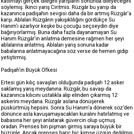
katılmayı gerçek dileğini yarışların sonunda dileyeceğini
söylemiş. İkinci yarış Ciritmis. Rüzgâr bu yarışı da
kazanınca padişahın sevgisi daha da bir artmış Rüzgâr'a
karşı. Ablaları Rüzgârın yakışıklılığını gördükçe Su
Hanım'ı azarlıyor keşke bu çocuğu seçseydin diye
bağırıyorlarmış. Buna daha fazla dayanamayan Su
Hanım Rüzgâr'ın anlatma demesine rağmen her şeyi
ablalarına anlatmış. Ablaları yarış sonuna kadar
babalarına anlatmayacağına söz verse de hemen gidip
yetiştirmiş.
Padişah'ın Büyük Öfkesi
Ertesi gün kılıç savaşları olduğunda padişah 12 asker
saklamış yarış meydanına. Rüzgâr, bu savaşı da
kazanınca kılıcını ustalıkla alıp elinden çıkarmış 12
askerini meydana. Rüzgâr aslana dönüşerek
püskürtmüş hepsini. Sonra Su Hanım'a dönerek söz'den
dönünce asla kavuşamayacakları kuralını hatırlatmış ve
babasına her şeyi anlatarak güvercin olup uçmuş
oradan. Prenses bin pişman girmiş saraya büyük bir
hüzünle. Ancak prenses hariç hiç kimse üzgün değilmiş