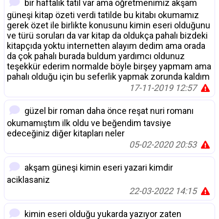
bir haftalık tatil var ama öğretmenimiz akşam
güneşi kitap özeti verdi tatilde bu kitabı okumamız
gerek özet ile birlikte konusunu kimin eseri olduğunu
ve türü soruları da var kitap da oldukça pahalı bizdeki
kitapçıda yoktu internetten alayım dedim ama orada
da çok pahalı burada buldum yardımcı oldunuz
teşekkür ederim normalde böyle birşey yapmam ama
pahalı olduğu için bu seferlik yapmak zorunda kaldım
17-11-2019 12:57
güzel bir roman daha önce reşat nuri romanı
okumamıştım ilk oldu ve beğendim tavsiye
edeceğiniz diğer kitapları neler
05-02-2020 20:53
akşam güneşi kimin eseri yazari kimdir
aciklasaniz
22-03-2022 14:15
kimin eseri olduğu yukarda yazıyor zaten