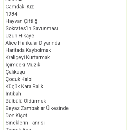
Camdaki Kız
1984
Hayvan Çiftliği
Sokrates'in Savunması
Uzun Hikaye
Alice Harikalar Diyarında
Haritada Kaybolmak
Kraliçeyi Kurtarmak
İçimdeki Müzik
Çalıkuşu
Çocuk Kalbi
Küçük Kara Balık
İntibah
Bülbülü Öldürmek
Beyaz Zambaklar Ülkesinde
Don Kişot
Sineklerin Tanrısı
Toprak Ana