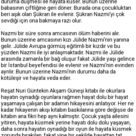
duruma düşmesi ile hayata küser. Bunun üzerine
babasının çiftliğine geri döner. Burada ona çocukluktan
beri aşık olan Şükran ile evlenir. Şükran Nazmi’yi çok
sevdiği için ona bakmaya razı olur.
Nazmi bir süre sonra amcasının ölüm haberini alır.
Bunun üzerine amcasının kızı Jülide Nazmi’nin yanına
gelir. Jülide Avrupa görmüş eğitimli bir kızdır ve bu
yüzden Nazmi ile iyi anlaşmaktadır. Nazmi ile Jülide
arasında zamanla bir bağ oluşur fakat Jülide yaşı gelince
bir İstanbul beyefendisi ile evlenir ve Nazmi’nin evinden
ayrılır. Bunun üzerine Nazmi’nin durumu daha da
kötüleşir ve hayata veda eder.
Reşat Nuri Güntekin Akşam Güneşi kitabı ile okurlara
hayatın oynadığı oyunlara rağmen hayat dolu bir hayat
yaşamaya çalışan bir adamın hikayesini anlatıyor. Her ne
kadar hikayenin akışı kitabın baskılarına göre değişse de
kitabın ana fikri hep aynı kalmıştır. Çocuk yaşta ailesini
yitiren, hayata küsmek yerine hayatı dolu dolu yaşayan,
daha sonra hayatın oynadığı bir oyun ile hayata küsmek
zorunda bırakılan, fakat yine bir şekilde hayattan tat