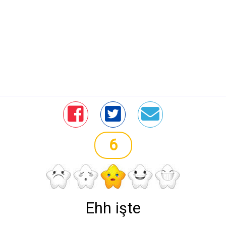
6
Ehh işte