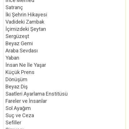
İnce Memed
Satranç
İki Şehrin Hikayesi
Vadideki Zambak
İçimizdeki Şeytan
Sergüzeşt
Beyaz Gemi
Araba Sevdası
Yaban
İnsan Ne İle Yaşar
Küçük Prens
Dönüşüm
Beyaz Diş
Saatleri Ayarlama Enstitüsü
Fareler ve İnsanlar
Sol Ayağım
Suç ve Ceza
Sefiller