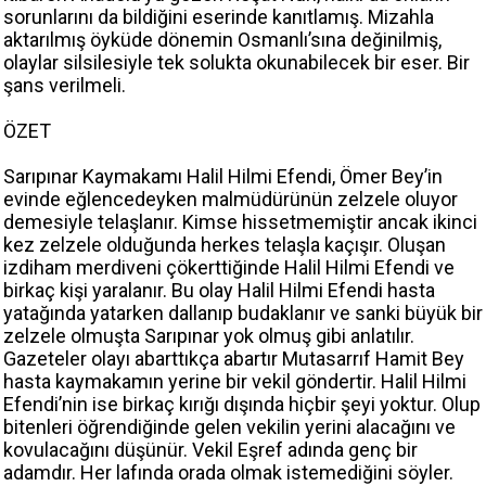
sorunlarını da bildiğini eserinde kanıtlamış. Mizahla
aktarılmış öyküde dönemin Osmanlı’sına değinilmiş,
olaylar silsilesiyle tek solukta okunabilecek bir eser. Bir
şans verilmeli.
ÖZET
Sarıpınar Kaymakamı Halil Hilmi Efendi, Ömer Bey’in
evinde eğlencedeyken malmüdürünün zelzele oluyor
demesiyle telaşlanır. Kimse hissetmemiştir ancak ikinci
kez zelzele olduğunda herkes telaşla kaçışır. Oluşan
izdiham merdiveni çökerttiğinde Halil Hilmi Efendi ve
birkaç kişi yaralanır. Bu olay Halil Hilmi Efendi hasta
yatağında yatarken dallanıp budaklanır ve sanki büyük bir
zelzele olmuşta Sarıpınar yok olmuş gibi anlatılır.
Gazeteler olayı abarttıkça abartır Mutasarrıf Hamit Bey
hasta kaymakamın yerine bir vekil göndertir. Halil Hilmi
Efendi’nin ise birkaç kırığı dışında hiçbir şeyi yoktur. Olup
bitenleri öğrendiğinde gelen vekilin yerini alacağını ve
kovulacağını düşünür. Vekil Eşref adında genç bir
adamdır. Her lafında orada olmak istemediğini söyler.