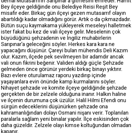
derhal Mutasarrıfın Sarıpınar’a gitmesini emreder. Hamit
Bey ilçeye geldiğinde onu Belediye Reisi Reşit Bey
misafir eder. Birkaç gün ilçeyi gezen mutasarrıf olayın
abartıldığı kadar olmadığını görür. Artık o da çıkmazdadır.
Bütün suçu kaymakama yükleyerek meseleyi halletmek
ister fakat bu kez de vali ilçeye gelir. Meselenin çok
büyüdüğünü şehzadenin ve İngiliz muhabirlerin
Sarıpınar’a geleceğini söyler. Herkes kara kara ne
yapacağını düşünür. Çareyi bulan mühendis Deli Kazım
olur. Kazım, ilçede pek sevilmeyen bir adamdır ancak
vali onun fikrini beğenir. Validen aldığı güçle Şehzade
gelmeden önce görünür yerdeki birkaç binayı yıktırır.
Bazı evlere oturulamaz raporu yazdırıp içinde
yaşayanlara evin önünde kamp kurmalarını söyler.
Nihayet şehzade ve komite ilçeye geldiğinde şehzade
gerçekten de bir zelzele olduğuna inanır. Halkın haline
ve ilçenin durumuna çok üzülür. Halil Hilmi Efendi onu
sürgün edeceklerini düşünürken şehzade ona
kahramanlığından dolayı Osmani nişanı verir. Toplanılan
paralarla sağlam yeni binalar yapılır. İlçe eskisinden çok
daha güzeldir. Zelzele olayı kimse koltuğundan olmadan
kapanır.