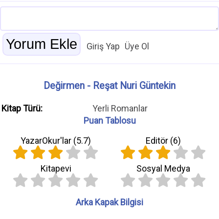
Giriş Yap
Üye Ol
Değirmen - Reşat Nuri Güntekin
Kitap Türü:
Yerli Romanlar
Puan Tablosu
YazarOkur'lar (
5.7
)
Editör (
6
)
Kitapevi
Sosyal Medya
Arka Kapak Bilgisi