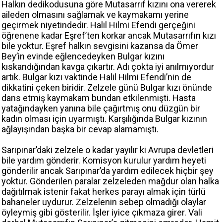
Halkın dedikodusuna göre Mutasarrıf kızını ona vererek
aileden olmasını sağlamak ve kaymakamı yerine
geçirmek niyetindedir. Halil Hilmi Efendi gerçeğini
öğrenene kadar Eşref’ten korkar ancak Mutasarrıfın kızı
bile yoktur. Eşref halkın sevgisini kazansa da Ömer
Bey’in evinde eğlencedeyken Bulgar kızını
kıskandığından kavga çıkartır. Adı çokta iyi anılmıyordur
artık. Bulgar kızı vaktinde Halil Hilmi Efendi’nin de
dikkatini çeken biridir. Zelzele günü Bulgar kızı önünde
dans etmiş kaymakam bundan etkilenmişti. Hasta
yatağındayken yanına bile çağırtmış onu düzgün bir
kadın olması için uyarmıştı. Karşılığında Bulgar kızının
ağlayışından başka bir cevap alamamıştı.
Sarıpınar’daki zelzele o kadar yayılır ki Avrupa devletleri
bile yardım gönderir. Komisyon kurulur yardım heyeti
gönderilir ancak Sarıpınar’da yardım edilecek hiçbir şey
yoktur. Gönderilen paralar zelzeleden mağdur olan halka
dağıtılmak istenir fakat herkes parayı almak için türlü
bahaneler uydurur. Zelzelenin sebep olmadığı olaylar
öyleymiş gibi gösterilir. İşler iyice çıkmaza girer. Vali