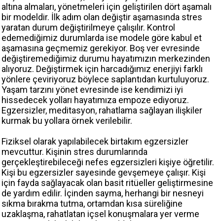
altına almaları, yönetmeleri için geliştirilen dört aşamalı
bir modeldir. İlk adım olan değiştir aşamasında stres
yaratan durum değiştirilmeye çalışılır. Kontrol
edemediğimiz durumlarda ise modele göre kabul et
aşamasına geçmemiz gerekiyor. Boş ver evresinde
değiştiremediğimiz durumu hayatımızın merkezinden
alıyoruz. Değiştirmek için harcadığımız enerjiyi farklı
yönlere çeviriyoruz böylece saplantıdan kurtuluyoruz.
Yaşam tarzını yönet evresinde ise kendimizi iyi
hissedecek yolları hayatımıza empoze ediyoruz.
Egzersizler, meditasyon, rahatlama sağlayan ilişkiler
kurmak bu yollara örnek verilebilir.
Fiziksel olarak yapılabilecek birtakım egzersizler
mevcuttur. Kişinin stres durumlarında
gerçekleştirebileceği nefes egzersizleri kişiye öğretilir.
Kişi bu egzersizler sayesinde gevşemeye çalışır. Kişi
için fayda sağlayacak olan basit ritüeller geliştirmesine
de yardım edilir. İçinden sayma, herhangi bir nesneyi
sıkma bırakma tutma, ortamdan kısa süreliğine
uzaklaşma, rahatlatan içsel konuşmalara yer verme