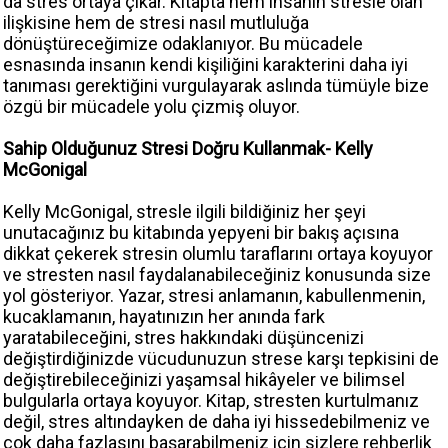
da stres ortaya çıkar. Kitapta hem insanın stresle olan
ilişkisine hem de stresi nasıl mutluluğa
dönüştüreceğimize odaklanıyor. Bu mücadele
esnasında insanın kendi kişiliğini karakterini daha iyi
tanıması gerektiğini vurgulayarak aslında tümüyle bize
özgü bir mücadele yolu çizmiş oluyor.
Sahip Olduğunuz Stresi Doğru Kullanmak- Kelly
McGonigal
Kelly McGonigal, stresle ilgili bildiğiniz her şeyi
unutacağınız bu kitabında yepyeni bir bakış açısına
dikkat çekerek stresin olumlu taraflarını ortaya koyuyor
ve stresten nasıl faydalanabileceğiniz konusunda size
yol gösteriyor. Yazar, stresi anlamanın, kabullenmenin,
kucaklamanın, hayatınızın her anında fark
yaratabileceğini, stres hakkındaki düşüncenizi
değiştirdiğinizde vücudunuzun strese karşı tepkisini de
değiştirebileceğinizi yaşamsal hikâyeler ve bilimsel
bulgularla ortaya koyuyor. Kitap, stresten kurtulmanız
değil, stres altındayken de daha iyi hissedebilmeniz ve
çok daha fazlasını başarabilmeniz için sizlere rehberlik