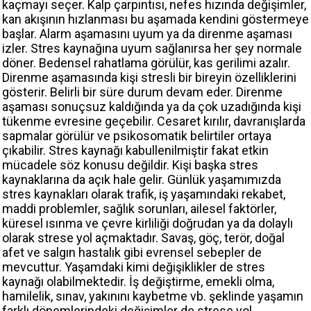
kaçmayı seçer. Kalp çarpıntısı, nefes hızında değişimler,
kan akışının hızlanması bu aşamada kendini göstermeye
başlar. Alarm aşamasını uyum ya da direnme aşaması
izler. Stres kaynağına uyum sağlanırsa her şey normale
döner. Bedensel rahatlama görülür, kas gerilimi azalır.
Direnme aşamasında kişi stresli bir bireyin özelliklerini
gösterir. Belirli bir süre durum devam eder. Direnme
aşaması sonuçsuz kaldığında ya da çok uzadığında kişi
tükenme evresine geçebilir. Cesaret kırılır, davranışlarda
sapmalar görülür ve psikosomatik belirtiler ortaya
çıkabilir. Stres kaynağı kabullenilmiştir fakat etkin
mücadele söz konusu değildir. Kişi başka stres
kaynaklarına da açık hale gelir. Günlük yaşamımızda
stres kaynakları olarak trafik, iş yaşamındaki rekabet,
maddi problemler, sağlık sorunları, ailesel faktörler,
küresel ısınma ve çevre kirliliği doğrudan ya da dolaylı
olarak strese yol açmaktadır. Savaş, göç, terör, doğal
afet ve salgın hastalık gibi evrensel sebepler de
mevcuttur. Yaşamdaki kimi değişiklikler de stres
kaynağı olabilmektedir. İş değiştirme, emekli olma,
hamilelik, sınav, yakınını kaybetme vb. şeklinde yaşamın
farklı dönemlerindeki değişimler de strese yol