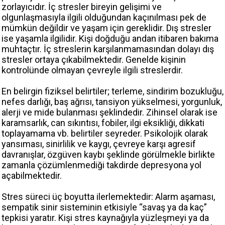
zorlayıcıdır. İç stresler bireyin gelişimi ve
olgunlaşmasıyla ilgili olduğundan kaçınılması pek de
mümkün değildir ve yaşam için gereklidir. Dış stresler
ise yaşamla ilgilidir. Kişi doğduğu andan itibaren bakıma
muhtaçtır. İç streslerin karşılanmamasından dolayı dış
stresler ortaya çıkabilmektedir. Genelde kişinin
kontrolünde olmayan çevreyle ilgili streslerdir.
En belirgin fiziksel belirtiler; terleme, sindirim bozukluğu,
nefes darlığı, baş ağrısı, tansiyon yükselmesi, yorgunluk,
alerji ve mide bulanması şeklindedir. Zihinsel olarak ise
karamsarlık, can sıkıntısı, fobiler, ilgi eksikliği, dikkati
toplayamama vb. belirtiler seyreder. Psikolojik olarak
yansıması, sinirlilik ve kaygı, çevreye karşı agresif
davranışlar, özgüven kaybı şeklinde görülmekle birlikte
zamanla çözümlenmediği takdirde depresyona yol
açabilmektedir.
Stres süreci üç boyutta ilerlemektedir: Alarm aşaması,
sempatik sinir sisteminin etkisiyle “savaş ya da kaç”
tepkisi yaratır. Kişi stres kaynağıyla yüzleşmeyi ya da