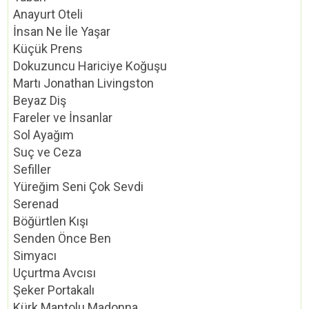
Anayurt Oteli
İnsan Ne İle Yaşar
Küçük Prens
Dokuzuncu Hariciye Koğuşu
Martı Jonathan Livingston
Beyaz Diş
Fareler ve İnsanlar
Sol Ayağım
Suç ve Ceza
Sefiller
Yüreğim Seni Çok Sevdi
Serenad
Böğürtlen Kışı
Senden Önce Ben
Simyacı
Uçurtma Avcısı
Şeker Portakalı
Kürk Mantolu Madonna