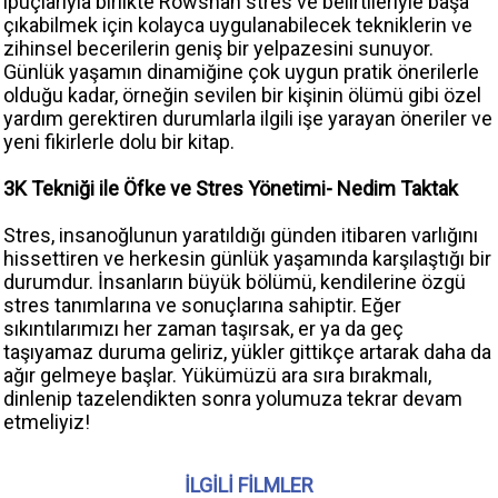
ipuçlarıyla birlikte Rowshan stres ve belirtileriyle başa
çıkabilmek için kolayca uygulanabilecek tekniklerin ve
zihinsel becerilerin geniş bir yelpazesini sunuyor.
Günlük yaşamın dinamiğine çok uygun pratik önerilerle
olduğu kadar, örneğin sevilen bir kişinin ölümü gibi özel
yardım gerektiren durumlarla ilgili işe yarayan öneriler ve
yeni fikirlerle dolu bir kitap.
3K Tekniği ile Öfke ve Stres Yönetimi- Nedim Taktak
Stres, insanoğlunun yaratıldığı günden itibaren varlığını
his­settiren ve herkesin günlük yaşamında karşılaştığı bir
durum­dur. İnsanların büyük bölümü, kendilerine özgü
stres tanımla­rına ve sonuçlarına sahiptir. Eğer
sıkıntılarımızı her zaman taşırsak, er ya da geç
taşıyamaz duruma geliriz, yükler gittikçe artarak daha da
ağır gelmeye başlar. Yükümüzü ara sıra bırakmalı,
dinlenip tazelendikten sonra yolumuza tekrar devam
etmeliyiz!
İLGİLİ FİLMLER