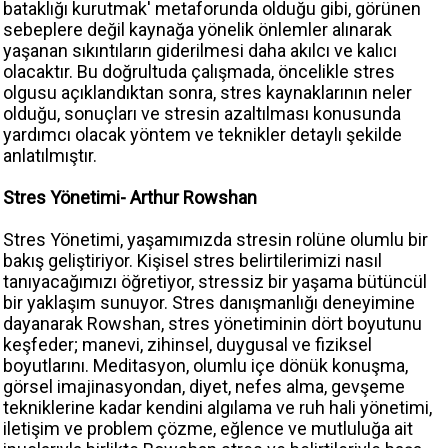
bataklığı kurutmak' metaforunda olduğu gibi, görünen
sebeplere değil kaynağa yönelik önlemler alınarak
yaşanan sıkıntıların giderilmesi daha akılcı ve kalıcı
olacaktır. Bu doğrultuda çalışmada, öncelikle stres
olgusu açıklandıktan sonra, stres kaynaklarının neler
olduğu, sonuçları ve stresin azaltılması konusunda
yardımcı olacak yöntem ve teknikler detaylı şekilde
anlatılmıştır.
Stres Yönetimi- Arthur Rowshan
Stres Yönetimi, yaşamımızda stresin rolüne olumlu bir
bakış geliştiriyor. Kişisel stres belirtilerimizi nasıl
tanıyacağımızı öğretiyor, stressiz bir yaşama bütüncül
bir yaklaşım sunuyor. Stres danışmanlığı deneyimine
dayanarak Rowshan, stres yönetiminin dört boyutunu
keşfeder; manevi, zihinsel, duygusal ve fiziksel
boyutlarını. Meditasyon, olumlu içe dönük konuşma,
görsel imajinasyondan, diyet, nefes alma, gevşeme
tekniklerine kadar kendini algılama ve ruh hali yönetimi,
iletişim ve problem çözme, eğlence ve mutluluğa ait