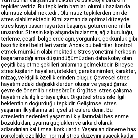
tepkiler veririz. Bu tepkilerin bazıları olumlu bazıları da
olumsuz olabilmektedir. Olumsuz tepkilerden biri de
stres olabilmektedir. Kimi zaman da optimal düzeyde
stres kişiyi başarmaya iten başarıya götüren önemli bir
unsurdur. Stresin kalp atışında hızlanma, ağız kuruluğu,
terleme, çeşitli bölgelerde ağrı, yorgunluk, çökkünlük gibi
bazı fiziksel belirtileri vardır. Ancak bu belirtileri kontrol
etmek mümkün olabilmektedir. Stres yönetimi herkesin
başaramadığı ama düşündüğümüzden daha kolay olan
çeşitli baş etme şekilleri anlamına gelmektedir. Bireysel
stres kişilerin hayalleri, istekleri, gereksinimleri, karakter,
mizaç, ve kişilik özelliklerinden oluşur. Çevresel stres
hayatımızdaki değişikliklerden oluşur ve yaşadığımız
çevre de önemli bir stresördür. Örgütsel stres çalışma
hayatımızla ilgili ortaya çıkar. Örgütsel stres işle ilgili
beklentinin doğurduğu tepkidir. Gelişimsel stres
yaşamın ilk yıllarına ait içsel streslere denir. Bu
streslerin nedenleri yaşamın ilk yıllarındaki beslenme
bozuklukları, uyuma güçlükleri ve arkaid olarak
adlandırılan kalıtımsal korkulardır. Yaşanılan döneme has
psikolojik özellikler normal stres düzeyini aşacak kadar