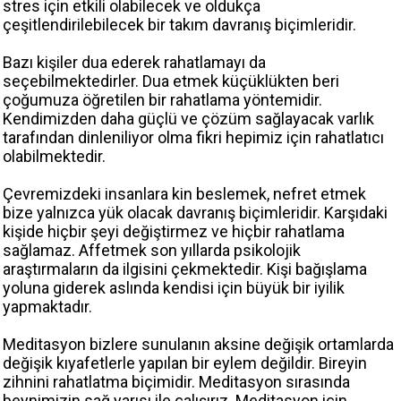
stres için etkili olabilecek ve oldukça
çeşitlendirilebilecek bir takım davranış biçimleridir.
Bazı kişiler dua ederek rahatlamayı da
seçebilmektedirler. Dua etmek küçüklükten beri
çoğumuza öğretilen bir rahatlama yöntemidir.
Kendimizden daha güçlü ve çözüm sağlayacak varlık
tarafından dinleniliyor olma fikri hepimiz için rahatlatıcı
olabilmektedir.
Çevremizdeki insanlara kin beslemek, nefret etmek
bize yalnızca yük olacak davranış biçimleridir. Karşıdaki
kişide hiçbir şeyi değiştirmez ve hiçbir rahatlama
sağlamaz. Affetmek son yıllarda psikolojik
araştırmaların da ilgisini çekmektedir. Kişi bağışlama
yoluna giderek aslında kendisi için büyük bir iyilik
yapmaktadır.
Meditasyon bizlere sunulanın aksine değişik ortamlarda
değişik kıyafetlerle yapılan bir eylem değildir. Bireyin
zihnini rahatlatma biçimidir. Meditasyon sırasında
beynimizin sağ yarısı ile çalışırız. Meditasyon için