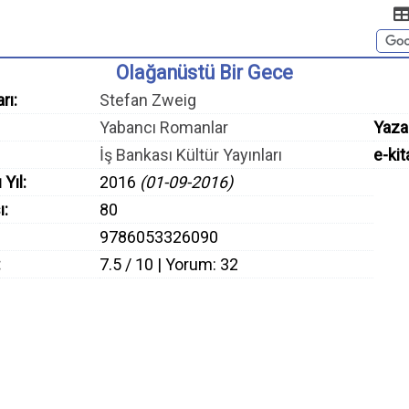
Olağanüstü Bir Gece
rı:
Stefan Zweig
Yabancı Romanlar
Yaza
İş Bankası Kültür Yayınları
e-kit
 Yıl:
2016
(01-09-2016)
ı:
80
9786053326090
:
7.5 / 10 | Yorum: 32