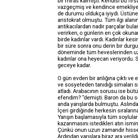
bir miras kalmıştı. Kendisi bu fır
vazgeçmiş ve kendince emekliye ay
de durumu oldukça iyiydi. Üstüne
aristokrat olmuştu. Tüm ilgi alanı
antikacılardan nadir parçalar bul
verirken, o günlerin en çok okunan 
birde kadınlar vardı. Kadınlar kesi
bir süre sonra onu derin bir dur
döneminde tüm heveslerinden uzakl
kadınlar ona heyecan veriyordu. S
geceye kadar.
O gün evden bir anlığına çıktı ve 
ve sosyeteden tanıdığı simaları s
atladı. Arabacının sorusu ise bütün
efendim? "demişti. Baron da bu so
anda yarışlarda bulmuştu. Aslında 
İçeri girdiğinde herkesin sıraları
Yarışın başlamasıyla tüm soylular
kazanmasını istedikleri atın ismin
Çünkü onun uzun zamandır hissed
Ardından yarışlara biraz ara veri