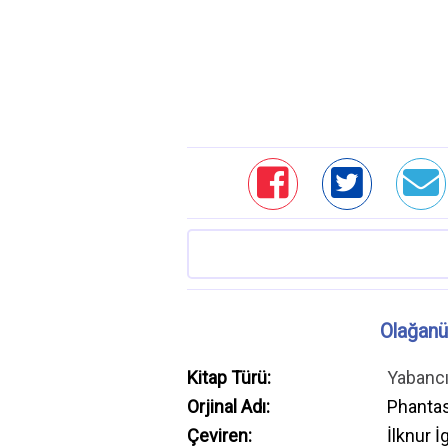
Olağanü
Kitap Türü:
Yabanc
Orjinal Adı:
Phanta
Çeviren:
İlknur İ