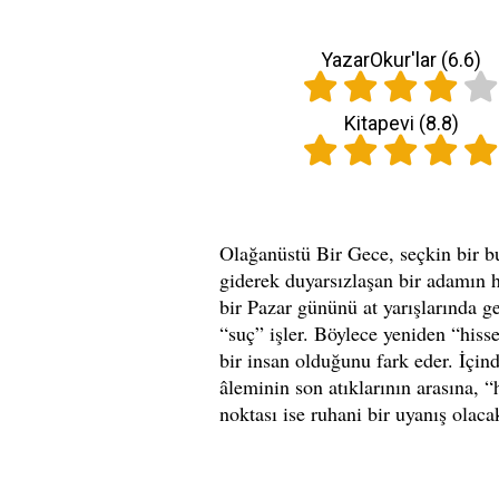
YazarOkur'lar (
6.6
)
Kitapevi (
8.8
)