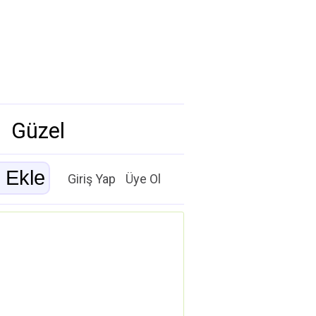
Güzel
Giriş Yap
Üye Ol