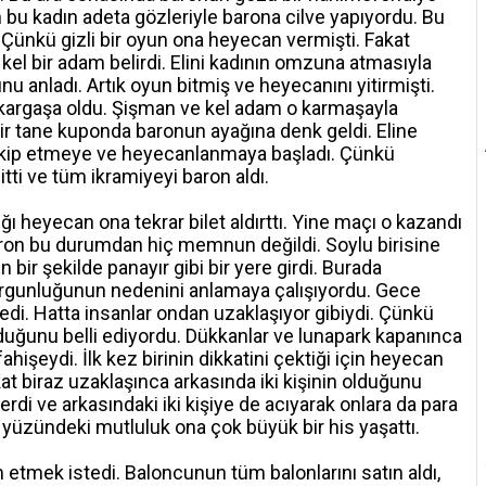
an bu kadın adeta gözleriyle barona cilve yapıyordu. Bu
Çünkü gizli bir oyun ona heyecan vermişti. Fakat
kel bir adam belirdi. Elini kadının omzuna atmasıyla
u anladı. Artık oyun bitmiş ve heyecanını yitirmişti.
a kargaşa oldu. Şişman ve kel adam o karmaşayla
ir tane kuponda baronun ayağına denk geldi. Eline
ı takip etmeye ve heyecanlanmaya başladı. Çünkü
tti ve tüm ikramiyeyi baron aldı.
 heyecan ona tekrar bilet aldırttı. Yine maçı o kazandı
baron bu durumdan hiç memnun değildi. Soylu birisine
ir şekilde panayır gibi bir yere girdi. Burada
urgunluğunun nedenini anlamaya çalışıyordu. Gece
di. Hatta insanlar ondan uzaklaşıyor gibiydi. Çünkü
olduğunu belli ediyordu. Dükkanlar ve lunapark kapanınca
fahişeydi. İlk kez birinin dikkatini çektiği için heyecan
at biraz uzaklaşınca arkasında iki kişinin olduğunu
erdi ve arkasındaki iki kişiye de acıyarak onlara da para
n yüzündeki mutluluk ona çok büyük bir his yaşattı.
tmek istedi. Baloncunun tüm balonlarını satın aldı,