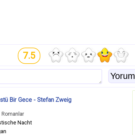
7.5
stü Bir Gece - Stefan Zweig
ı Romanlar
stische Nacht
gan