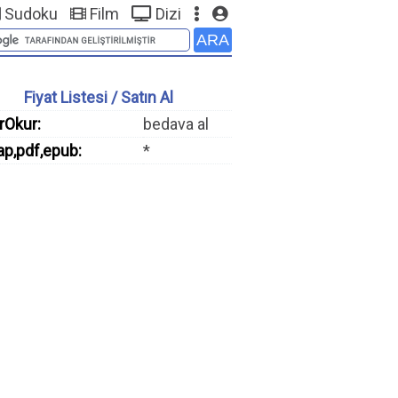
Sudoku
Film
Dizi
Fiyat Listesi / Satın Al
rOkur:
bedava al
ap,pdf,epub:
*