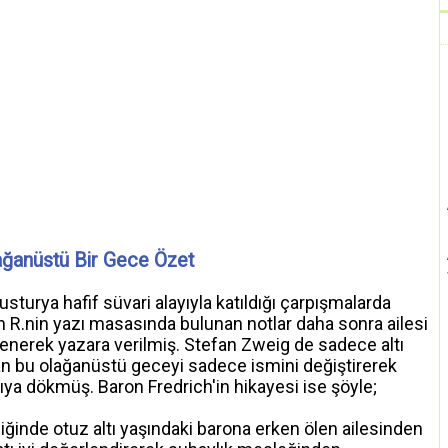
ağanüstü Bir Gece Özet
sturya hafif süvari alayıyla katıldığı çarpışmalarda
n R.nin yazı masasında bulunan notlar daha sonra ailesi
tenerek yazara verilmiş. Stefan Zweig de sadece altı
yan bu olağanüstü geceyi sadece ismini değiştirerek
zıya dökmüş. Baron Fredrich'in hikayesi ise şöyle;
iğinde otuz altı yaşındaki barona erken ölen ailesinden