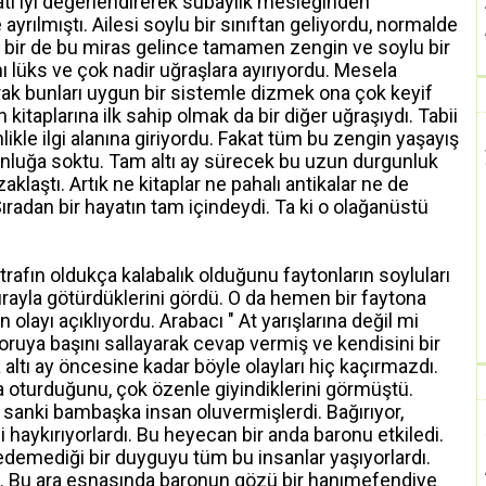
satı iyi değerlendirerek subaylık mesleğinden
rılmıştı. Ailesi soylu bir sınıftan geliyordu, normalde
 bir de bu miras gelince tamamen zengin ve soylu bir
nı lüks ve çok nadir uğraşlara ayırıyordu. Mesela
arak bunları uygun bir sistemle dizmek ona çok keyif
kitaplarına ilk sahip olmak da bir diğer uğraşıydı. Tabii
nlikle ilgi alanına giriyordu. Fakat tüm bu zengin yaşayış
gunluğa soktu. Tam altı ay sürecek bu uzun durgunluk
aştı. Artık ne kitaplar ne pahalı antikalar ne de
ıradan bir hayatın tam içindeydi. Ta ki o olağanüstü
etrafın oldukça kalabalık olduğunu faytonların soyluları
ırayla götürdüklerini gördü. O da hemen bir faytona
 olayı açıklıyordu. Arabacı " At yarışlarına değil mi
ruya başını sallayarak cevap vermiş ve kendisini bir
altı ay öncesine kadar böyle olayları hiç kaçırmazdı.
na oturduğunu, çok özenle giyindiklerini görmüştü.
 sanki bambaşka insan oluvermişlerdi. Bağırıyor,
i haykırıyorlardı. Bu heyecan bir anda baronu etkiledi.
emediği bir duyguyu tüm bu insanlar yaşıyorlardı.
ldi. Bu ara esnasında baronun gözü bir hanımefendiye