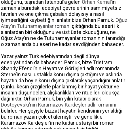
olduğunu, taşradan İstanbul’a gelen
Orhan Kemal
’in
zamanla buradaki edebiyat çevrelerinin samimiyetsiz
tavırları ve öne çıkma çabaları dolayısıyla nasıl
iyimserliğini kaybettiğini anlatır bize Orhan Pamuk.
Oğuz
Atay’ın Tutunamayanlar romanı
çıktığında bu eseri ilk
alanlardan biri olduğunu ve üst üste okuduğunu, ne
Oğuz Atay’ın ne de Tutunamayanlar romanının tanındığı
o zamanlarda bu eseri ne kadar sevdiğinden bahseder.
Yazar yalnız Türk edebiyatından değil dünya
edebiyatından da bahseder. Pamuk, bize Tristram
Shandy Efendi’nin Hayatı ve Görüşleri adlı romanında
Sterne’in nasıl ustalıkla konu dışına çıktığını ve aslında
hayatın da böyle konu dışına çıkılarak yaşandığını anlatır.
Çünkü kesin çizgilerle planlanmış bir hayat yoktur ve
insanın düşünceleri, alışkanlıkları ve ritüelleri oldukça
dağınıktır. Orhan Pamuk, bin yılın kitabı olarak
Dostoyevski’nin Karamazov Kardeşler adlı romanını
belirler. Her şeyiyle bizzat hayatın kendisinin yer aldığı
bu roman yazarı çok etkilemiştir ve genellikle
Karamazov Kardeşler’in ne kadar usta işi bir roman
olduğu konusunda pek çok yazar fikir birliği