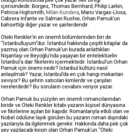
içerisindedir. Borges, Thomas Bernhard, Philip Larkin,
Patricia Highsmith,
Milan Kundera
, Mario Vargas-Llosa,
Cabrera Infante ve Salman Rushie, Orhan Pamuk’un
bahsettiği diğer yazar ve şairlerdendir.
Öteki Renkler’in en önemli bölümlerinden biri de
“İstanbulluyum”dur. İstanbul hakkında çeşitli kitaplar da
yazmış olan Orhan Pamuk’un burada anlattıkları
Nişantaşı ve Beyoğlu’nda yaşayan bir entelektüelin
İstanbul’a dair fikirlerini içermektedir. İstanbul’un Orhan
Pamuk için önemi nedir? İstanbul kültürü nasıl
anlaşılmalı? Yazar, İstanbul’da en çok hangi mekanları
seviyor? Bu şehrin satıcıları kimlerdir ve çarşıları
nerelerdedir? Bu soruların cevabını veriyor yazar.
Orhan Pamuk bu yüzyılın en önemli romancılarından
biridir ve Öteki Renkler kitabı yazarın kişisel dünyasına
ve fikirlerine açılan bir kapıdır. Romanlarıyla etkili olan ve
Nobel ödülüne layık görülen bu yazarın roman dışındaki
yazılarıyla da ilgilenmek gerekir. Hakkında daha pek çok
şey yazılacağı kesin olan Orhan Pamuk’un “Öteki