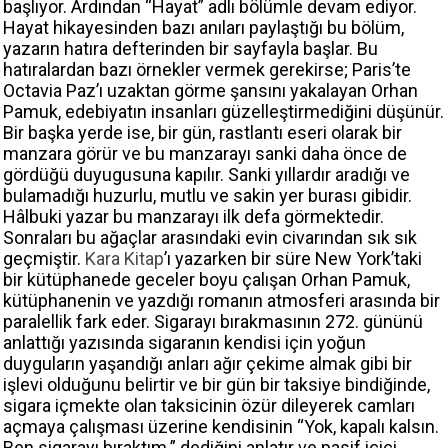
başlıyor. Ardından “Hayat” adlı bölümle devam ediyor.
Hayat hikayesinden bazı anıları paylaştığı bu bölüm,
yazarın hatıra defterinden bir sayfayla başlar. Bu
hatıralardan bazı örnekler vermek gerekirse; Paris’te
Octavia Paz’ı uzaktan görme şansını yakalayan Orhan
Pamuk, edebiyatın insanları güzelleştirmediğini düşünür.
Bir başka yerde ise, bir gün, rastlantı eseri olarak bir
manzara görür ve bu manzarayı sanki daha önce de
gördüğü duyugusuna kapılır. Sanki yıllardır aradığı ve
bulamadığı huzurlu, mutlu ve sakin yer burası gibidir.
Hâlbuki yazar bu manzarayı ilk defa görmektedir.
Sonraları bu ağaçlar arasındaki evin civarından sık sık
geçmiştir.
Kara Kitap
’ı yazarken bir süre New York’taki
bir kütüphanede geceler boyu çalışan Orhan Pamuk,
kütüphanenin ve yazdığı romanın atmosferi arasında bir
paralellik fark eder. Sigarayı bırakmasının 272. gününü
anlattığı yazısında sigaranın kendisi için yoğun
duyguların yaşandığı anları ağır çekime almak gibi bir
işlevi olduğunu belirtir ve bir gün bir taksiye bindiğinde,
sigara içmekte olan taksicinin özür dileyerek camları
açmaya çalışması üzerine kendisinin “Yok, kapalı kalsın.
Ben sigarayı bıraktım.” dediğini anlatır ve pasif içici