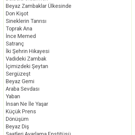
Beyaz Zambaklar Ülkesinde
Don Kişot
Sineklerin Tanrısı
Toprak Ana
İnce Memed
Satranç
İki Şehrin Hikayesi
Vadideki Zambak
İçimizdeki Şeytan
Sergüzeşt
Beyaz Gemi
Araba Sevdası
Yaban
İnsan Ne İle Yaşar
Küçük Prens
Dönüşüm
Beyaz Diş
Saatleri Ayarlama Enstitüsü