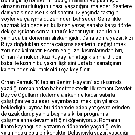
olmanın mutluluğunu nasıl yaşadığını ima eder. Saatlere
dair yazısında ise ilk kol saatini 12 yaşında taktığını
söyler ve çalışma düzeninden bahseder. Genellikle
yazmak için geceleri kullanan yazar, sabaha karşı dörde
dek çalıştıktan sonra 11:00’e kadar uyur. Tabii ki bu
yalnızca bir dönemin alışkanlığıdır. Daha sonra yazar, kızı
Rüya doğduktan sonra çalışma saatlerini değiştirmek
zorunda kalmıştır. Eserin en güzel kısımlarından biri,
Orhan Pamuk’un, kızı Rüya’yı anlattığı kısımlardır. Bir
baba ile kızının bu yakın ilişkisini usta bir sanatçının
kaleminden okumak oldukça keyiflidir.
Orhan Pamuk “Kitapları Benim Hayatın” adlı kısımda
yazdığı romanlardan bahsetmektedir. İlk romanı Cevdet
Bey ve Oğulları’nı kaleme alırken ne kadar sabırla
çalıştığını ve bu eseri yayımlayabilmek için yıllarca
beklediğini, ayrıca bu dönemde edebiyat çevrelerinden
de uzak durup yalnız başına sıkı bir programla
çalışmalarına devam ettiğini öğreniyoruz. Romanın
ilham kaynağı ise, yazarın o dönemde yaşadığı evin
yakınındaki eski bir konaktır. Dolayısıyla yazar, yaşadığı