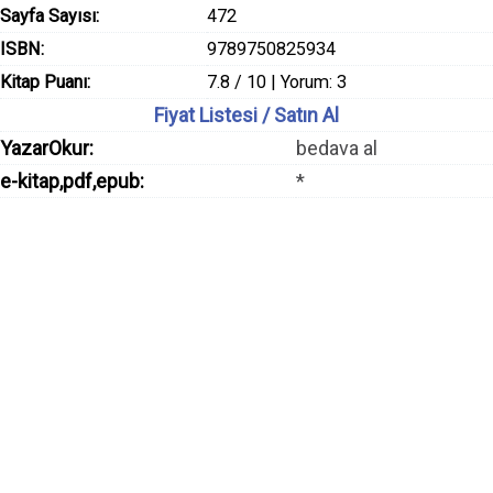
Sayfa Sayısı:
472
ISBN:
9789750825934
Kitap Puanı:
7.8 / 10 | Yorum: 3
Fiyat Listesi / Satın Al
YazarOkur:
bedava al
e-kitap,pdf,epub:
*