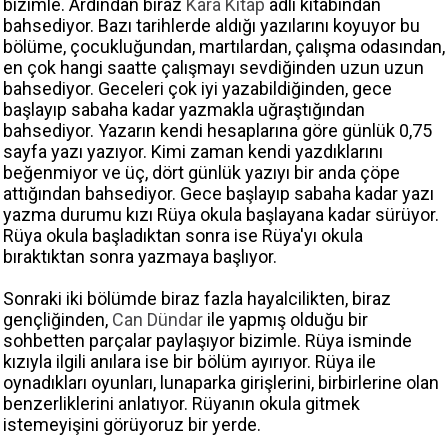
bizimle. Ardından biraz
Kara Kitap
adlı kitabından
bahsediyor. Bazı tarihlerde aldığı yazılarını koyuyor bu
bölüme, çocukluğundan, martılardan, çalışma odasından,
en çok hangi saatte çalışmayı sevdiğinden uzun uzun
bahsediyor. Geceleri çok iyi yazabildiğinden, gece
başlayıp sabaha kadar yazmakla uğraştığından
bahsediyor. Yazarın kendi hesaplarına göre günlük 0,75
sayfa yazı yazıyor. Kimi zaman kendi yazdıklarını
beğenmiyor ve üç, dört günlük yazıyı bir anda çöpe
attığından bahsediyor. Gece başlayıp sabaha kadar yazı
yazma durumu kızı Rüya okula başlayana kadar sürüyor.
Rüya okula başladıktan sonra ise Rüya'yı okula
bıraktıktan sonra yazmaya başlıyor.
Sonraki iki bölümde biraz fazla hayalcilikten, biraz
gençliğinden,
Can Dündar
ile yapmış olduğu bir
sohbetten parçalar paylaşıyor bizimle. Rüya isminde
kızıyla ilgili anılara ise bir bölüm ayırıyor. Rüya ile
oynadıkları oyunları, lunaparka girişlerini, birbirlerine olan
benzerliklerini anlatıyor. Rüyanın okula gitmek
istemeyişini görüyoruz bir yerde.