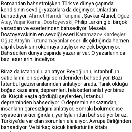
Romandan bahsetmişken Türk ve dünya çapında
kendisinin sevdiği yazarlara da değiniyor. Onlardan
bahsediyor.
Ahmet Hamdi Tanpınar
, Şavkar Altınel,
Oğuz
Atay
,
Yaşar Kemal
,
Dostoyevski
, Philip Larkin gibi birçok
yazardan ve eserlerinden bahsediyor. Mesela
Dostoyevskinin en sevdiği eseri
Karamazov Kardeşler
.
Oğuz Atay'ın Tutunamayanlar eseri
ilk çıktığında hemen
alıp ilk baskısını okumaya başlıyor ve çok beğeniyor.
Bahsedilen dünya çapında yazarlar var. O yazarların da
bazı eserlerini inceliyor.
Biraz da İstanbul'u anlatıyor. Beyoğlunu, İstanbul'un
satıcılarını, en sevdiği semtlerinden bahsediyor. Bazı
İstanbul gezisi anılarından anlatıyor arada. Tanık olduğu
boğaz kazalarını, depremleri, felaketleri anlatıyor biraz
da. Küçük yaşta gördüğü şeylerden, İstanbul
depreminden bahsediyor. O depremin enkazından,
insanların çaresizliğini anlatıyor. Sonraki bölümde ise
siyasetin sıkıcılığından, yanlışlarından bahsediyor biraz.
Türkiye'de var olan sorunları ele alıyor. Avrupa Birliğinden
bahsediyor. Ve birkaç küçük karikatür ile kitabı