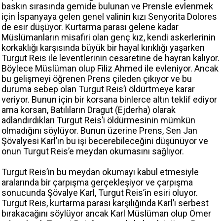
baskın sırasında gemide bulunan ve Prensle evlenmek
için İspanyaya gelen genel valinin kızı Senyorita Dolores
de esir düşüyor. Kurtarma parası gelene kadar
Müslümanların misafiri olan genç kız, kendi askerlerinin
korkaklığı karşısında büyük bir hayal kırıklığı yaşarken
Turgut Reis ile leventlerinin cesaretine de hayran kalıyor.
Böylece Müslüman olup Filiz Ahmed ile evleniyor. Ancak
bu gelişmeyi öğrenen Prens çileden çıkıyor ve bu
duruma sebep olan Turgut Reis’i öldürtmeye karar
veriyor. Bunun için bir korsana binlerce altın teklif ediyor
ama korsan, Batılıların Dragut (Ejderha) olarak
adlandırdıkları Turgut Reis’i öldürmesinin mümkün
olmadığını söylüyor. Bunun üzerine Prens, Sen Jan
Şövalyesi Karl’ın bu işi becerebileceğini düşünüyor ve
onun Turgut Reis’e meydan okumasını sağlıyor.
Turgut Reis’in bu meydan okumayı kabul etmesiyle
aralarında bir çarpışma gerçekleşiyor ve çarpışma
sonucunda Şövalye Karl, Turgut Reis’in esiri oluyor.
Turgut Reis, kurtarma parası karşılığında Karl’ı serbest
bırakacağını söylüyor ancak Karl Müslüman olup Ömer