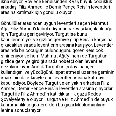
ikna ediyor. Böylece kendisinden 3 yaş büyük çocukluk
arkadaşı Filiz Ahmed ile Demir Pençe Reis’in leventleri
arasına katılmak için gönüllü oluyor.
Gönüllüler arasından uygun leventleri seçen Mahmut
Ağa, Filiz Ahmed’i kabul ediyor ancak yaşı küçük olduğu
için Turgut’u geri çeviriyor. Turgut ise bunu
kabullenemiyor ve gizlice gemiye girip Reis’in karşısına
çıkacakları sırada leventlerin arasına karışıyor. Leventler
arasında bir çocuğun bulunduğunu gören Reis çok
sinirleniyor ve hem Mahmut Ağa’yı hem de Turgut’un
gizlice gemiye girdiği sırada nöbetçi olan leventleri
cezalandırıyor. Ancak Turgut’un çok iyi hançer
kullandığını ve yüzdüğünü ispat etmesi üzerine geminin
imamının da etkisiyle onu leventler arasına katmayı
kabul ediyor. Böylece Turgut ve en yakın arkadaşı Filiz
Ahmed, Demir Pençe Reis’in leventleri arasına giriyorlar.
Turgut ile Filiz Ahmed’in katıldıkları ilk gaza Rodos
Şövalyeleriyle oluyor. Turgut ve Filiz Ahmed’in de büyük
kahramanlıklar gösterdikleri bu gaza Müslümanların
lehine sonuçlanıyor.