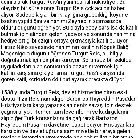
adını alarak Turgut Reis’in yanında kalmak istiyor. Bu
olaydan bir süre sonra Turgut Reis çok acı bir haber
alıyor. Sadece kışları bir iki aylığına gidebildiği köyüne
baskın yapıldığını ve hanımı Zeyneb’in acımasızca
öldürüldüğünü öğreniyor. Bu olayla epey sarsılsa da katili
bulmak için elinden geleni yapıyor ve sonunda hanımına
hediye ettiği bileziğin ortaya çıkmasıyla katili buluyor.
Hırsız Niko sayesinde hanımının katilinin Köpek Balığı
Moçenigo olduğunu öğrenen Turgut Reis, bu bilgiyi
doğrulatmak için bir plan kuruyor. Sorunsuz bir şekilde
uyguladıkları plan sonucunda cezasını vermek için
katilin karşısına çıkıyor ama Turgut Reis’i karşısında
gören katil, korkudan ödü patlayarak oracıkta ölüyor.
1538 yılında Turgut Reis, devlet hizmetine giren eski
dostu Hızır Reis namıdiğer Barbaros Hayreddin Paşa’dan
Hristiyanlara karşı yapacakları deniz savaşı için destek
çağrısı alıyor. Hemen tüm leventlerini ve kadırgalarını
alıp diğer Türk korsanlarını da çağırarak Barbaros
Hayreddin Paşa’nın davetine icabet ediyor. Hristiyanlara
karşı din ve devlet uğruna samimiyetle bir araya gelen
reislerle leventleri Prevezede pek çok milletin bir araya