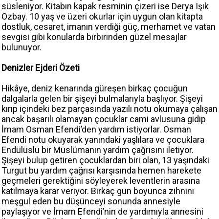
süsleniyor. Kitabın kapak resminin çizeri ise Derya Işık
Özbay. 10 yaş ve üzeri okurlar için uygun olan kitapta
dostluk, cesaret, imanın verdiği güç, merhamet ve vatan
sevgisi gibi konularda birbirinden güzel mesajlar
bulunuyor.
Denizler Ejderi Özeti
Hikâye, deniz kenarında güreşen birkaç çocuğun
dalgalarla gelen bir şişeyi bulmalarıyla başlıyor. Şişeyi
kırıp içindeki bez parçasında yazılı notu okumaya çalışan
ancak başarılı olamayan çocuklar cami avlusuna gidip
İmam Osman Efendi’den yardım istiyorlar. Osman
Efendi notu okuyarak yanındaki yaşlılara ve çocuklara
Endülüslü bir Müslümanın yardım çağrısını iletiyor.
Şişeyi bulup getiren çocuklardan biri olan, 13 yaşındaki
Turgut bu yardım çağrısı karşısında hemen harekete
geçmeleri gerektiğini söyleyerek leventlerin arasına
katılmaya karar veriyor. Birkaç gün boyunca zihnini
meşgul eden bu düşünceyi sonunda annesiyle
paylaşıyor ve İmam Efendi’nin de yardımıyla annesini