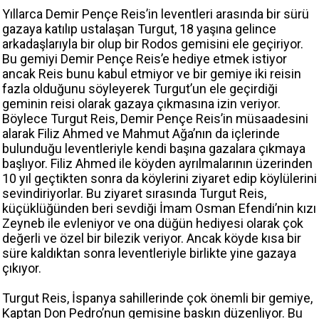
Yıllarca Demir Pençe Reis’in leventleri arasında bir sürü
gazaya katılıp ustalaşan Turgut, 18 yaşına gelince
arkadaşlarıyla bir olup bir Rodos gemisini ele geçiriyor.
Bu gemiyi Demir Pençe Reis’e hediye etmek istiyor
ancak Reis bunu kabul etmiyor ve bir gemiye iki reisin
fazla olduğunu söyleyerek Turgut’un ele geçirdiği
geminin reisi olarak gazaya çıkmasına izin veriyor.
Böylece Turgut Reis, Demir Pençe Reis’in müsaadesini
alarak Filiz Ahmed ve Mahmut Ağa’nın da içlerinde
bulunduğu leventleriyle kendi başına gazalara çıkmaya
başlıyor. Filiz Ahmed ile köyden ayrılmalarının üzerinden
10 yıl geçtikten sonra da köylerini ziyaret edip köylülerini
sevindiriyorlar. Bu ziyaret sırasında Turgut Reis,
küçüklüğünden beri sevdiği İmam Osman Efendi’nin kızı
Zeyneb ile evleniyor ve ona düğün hediyesi olarak çok
değerli ve özel bir bilezik veriyor. Ancak köyde kısa bir
süre kaldıktan sonra leventleriyle birlikte yine gazaya
çıkıyor.
Turgut Reis, İspanya sahillerinde çok önemli bir gemiye,
Kaptan Don Pedro’nun gemisine baskın düzenliyor. Bu