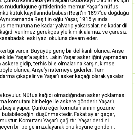
 Çünkü kasabada yeni açılan okula kayıt olabilmek için
us müdürlüğüne gittiklerinde memur Yaşar'a nüfus
nkü kütük kayıtlarında babası Reşit'in 1897'de doğduğu
. Aynı zamanda Reşit'in oğlu Yaşar, 1915 yılında
us memuruna ne kadar yalvarıp yakarsalar, ne kadar dil
 kağıdı verilmez gerekçesiyle kimlik alamaz ve çaresiz
e kasabadaki eski yazı okuluna devam eder.
kertiği vardır. Büyüyüp genç bir delikanlı olunca, Anşe
ekilde Yaşar'a aşıktır. Lakin Yaşar askerliğini yapmadan
askere gidip, terhis bile olmalarına karşın, kimse
 böyle olunca, Anşe'yi istemeye giderler. Tam
darma çıkagelir ve Yaşar'ı asker kaçağı olarak yakalar
ya koyulur. Nüfus kağıdı olmadığından asker yoklaması
a komutanı bir belge ile askere gönderir Yaşar'ı.
nla başla yapar. Çünkü eğer komutanlarının gözüne
e bulabileceğini düşünmektedir. Fakat aylar geçer,
lmuştur. Komutanı Yaşar'ı çağırtır. Yaşar derdini
e geçen bir belge imzalayarak onu köyüne gönderir.