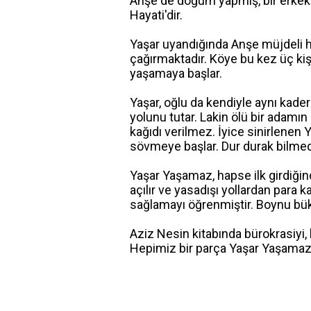
Anşe de doğum yapmış, bir erkek 
Hayati'dir.
Yaşar uyandığında Anşe müjdeli hab
çağırmaktadır. Köye bu kez üç kiş
yaşamaya başlar.
Yaşar, oğlu da kendiyle aynı kade
yolunu tutar. Lakin ölü bir adamı
kağıdı verilmez. İyice sinirlenen 
sövmeye başlar. Dur durak bilme
Yaşar Yaşamaz, hapse ilk girdiğin
açılır ve yasadışı yollardan para 
sağlamayı öğrenmiştir. Boynu bükük
Aziz Nesin kitabında bürokrasiyi, 
Hepimiz bir parça Yaşar Yaşamaz 