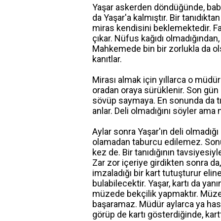
Yaşar askerden döndüğünde, babası
da Yaşar'a kalmıştır. Bir tanıdıkta
miras kendisini beklemektedir. Fa
çıkar. Nüfus kağıdı olmadığından
Mahkemede bin bir zorlukla da ols
kanıtlar.
Mirası almak için yıllarca o müd
oradan oraya sürüklenir. Son gün
sövüp saymaya. En sonunda da tımar
anlar. Deli olmadığını söyler ama n
Aylar sonra Yaşar'ın deli olmadığı 
olamadan taburcu edilemez. Sonun
kez de. Bir tanıdığının tavsiyesiy
Zar zor içeriye girdikten sonra da
imzaladığı bir kart tutuşturur eli
bulabilecektir. Yaşar, kartı da yanı
müzede bekçilik yapmaktır. Müze
başaramaz. Müdür aylarca ya hasta
görüp de kartı gösterdiğinde, kartt