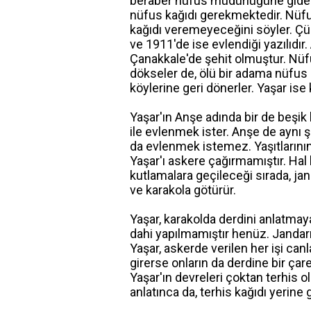
beraber nüfus müdürlüğüne gider.
nüfus kağıdı gerekmektedir. Nüf
kağıdı veremeyeceğini söyler. Çü
ve 1911'de ise evlendiği yazılıdır
Çanakkale'de şehit olmuştur. Nüf
dökseler de, ölü bir adama nüfus
köylerine geri dönerler. Yaşar is
Yaşar'ın Anşe adında bir de beşik 
ile evlenmek ister. Anşe de aynı ş
da evlenmek istemez. Yaşıtlarının 
Yaşar'ı askere çağırmamıştır. Hal
kutlamalara geçileceği sırada, jan
ve karakola götürür.
Yaşar, karakolda derdini anlatma
dahi yapılmamıştır henüz. Jandarm
Yaşar, askerde verilen her işi ca
girerse onların da derdine bir çar
Yaşar'ın devreleri çoktan terhis o
anlatınca da, terhis kağıdı yerin