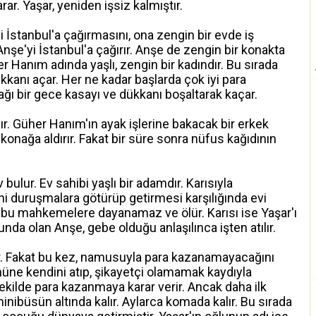
. Yaşar, yeniden işsiz kalmıştır.
i İstanbul'a çağırmasını, ona zengin bir evde iş
nşe'yi İstanbul'a çağırır. Anşe de zengin bir konakta
r Hanım adında yaşlı, zengin bir kadındır. Bu sırada
kkanı açar. Her ne kadar başlarda çok iyi para
ağı bir gece kasayı ve dükkanı boşaltarak kaçar.
r. Güher Hanım'ın ayak işlerine bakacak bir erkek
 konağa aldırır. Fakat bir süre sonra nüfus kağıdının
v bulur. Ev sahibi yaşlı bir adamdır. Karısıyla
 duruşmalara götürüp getirmesi karşılığında evi
bi bu mahkemelere dayanamaz ve ölür. Karısı ise Yaşar'ı
nda olan Anşe, gebe olduğu anlaşılınca işten atılır.
r. Fakat bu kez, namusuyla para kazanamayacağını
nüne kendini atıp, şikayetçi olamamak kaydıyla
kilde para kazanmaya karar verir. Ancak daha ilk
minibüsün altında kalır. Aylarca komada kalır. Bu sırada