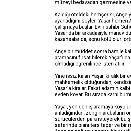
müzeyi bedavadan gezmesine yarar
Kaldığı oteldeki hemşerisi, Anşe'y
ayarladığını söyler. Yaşar hemen A
çalışmaya başlar. Evin sahibi Gühe
Yaşar da bir arkadaşıyla manav dü
kazansalar da, sonu kötü olur: ort
Anşe bir müddet sonra hamile kalı
aramasını fırsat bilerek Yaşar'ı da
olmadığı öğrenilince işten atılır.
Yine işsiz kalan Yaşar, kiralık bir e
mahkemelik olduğundan, kendisini
Yaşar'a kiralar. Fakat adamın kal
evden kovar. Bu sırada karnı burnu
Yaşar, yeniden iş aramaya koyulu
anladığından, zengin arabaların ö
sürücülerden para isteyerek bu şe
seferinde planı ters teper ve bir 