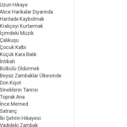
Uzun Hikaye
Alice Harikalar Diyarında
Haritada Kaybolmak
Kraliçeyi Kurtarmak
İçimdeki Müzik
Çalıkuşu
Çocuk Kalbi
Küçük Kara Balık
İntibah
Bülbülü Öldürmek
Beyaz Zambaklar Ülkesinde
Don Kişot
Sineklerin Tanrısı
Toprak Ana
İnce Memed
Satranç
İki Şehrin Hikayesi
Vadideki Zambak