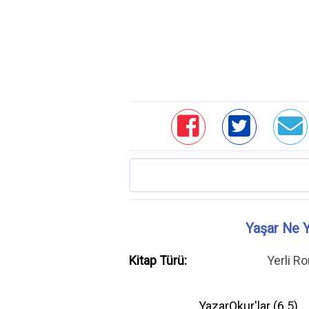
Yaşar Ne 
Kitap Türü:
Yerli R
YazarOkur'lar (
6.5
)