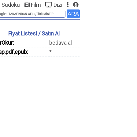
Sudoku
Film
Dizi
Fiyat Listesi / Satın Al
rOkur:
bedava al
ap,pdf,epub:
*