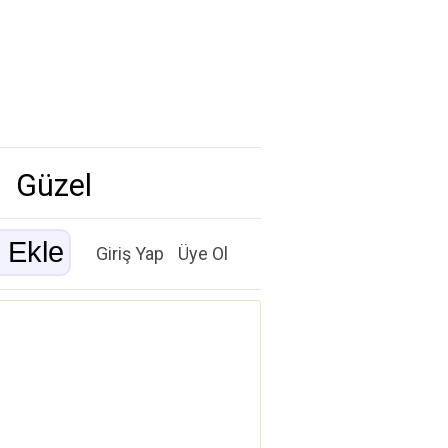
Güzel
Giriş Yap
Üye Ol