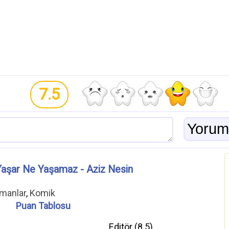
7.5
Yaşar Ne Yaşamaz - Aziz Nesin
omanlar
,
Komik
Puan Tablosu
Editör (
8.5
)