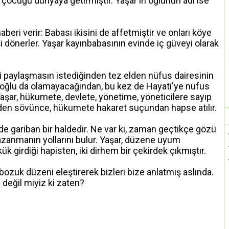
çocuğu dünyaya getirmiştir. Yaşar'ın oğlunun adı ise
eri verir: Babası ikisini de affetmiştir ve onları köye
i dönerler. Yaşar kayınbabasının evinde iç güveyi olarak
ri paylaşmasın istediğinden tez elden nüfus dairesinin
n oğlu da olamayacağından, bu kez de Hayati'ye nüfus
Yaşar, hükumete, devlete, yönetime, yöneticilere sayıp
den sövünce, hükumete hakaret suçundan hapse atılır.
de gariban bir haldedir. Ne var ki, zaman geçtikçe gözü
kazanmanın yollarını bulur. Yaşar, düzene uyum
 girdiği hapisten, iki dirhem bir çekirdek çıkmıştır.
bozuk düzeni eleştirerek bizleri bize anlatmış aslında.
değil miyiz ki zaten?