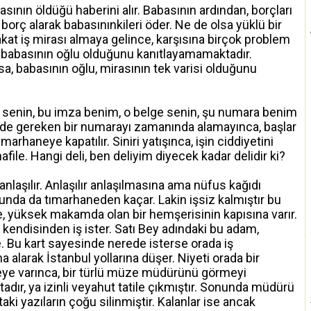
nın öldüğü haberini alır. Babasının ardından, borçları
n borç alarak babasınınkileri öder. Ne de olsa yüklü bir
kat iş mirası almaya gelince, karşısına birçok problem
, babasının oğlu olduğunu kanıtlayamamaktadır.
a, babasının oğlu, mirasının tek varisi olduğunu
ür senin, bu imza benim, o belge senin, şu numara benim
 de gereken bir numarayı zamanında alamayınca, başlar
haneye kapatılır. Siniri yatışınca, işin ciddiyetini
afile. Hangi deli, ben deliyim diyecek kadar delidir ki?
anlaşılır. Anlaşılır anlaşılmasına ama nüfus kağıdı
da da tımarhaneden kaçar. Lakin işsiz kalmıştır bu
le, yüksek makamda olan bir hemşerisinin kapısına varır.
, kendisinden iş ister. Satı Bey adındaki bu adam,
ne. Bu kart sayesinde nerede isterse orada iş
na alarak İstanbul yollarına düşer. Niyeti orada bir
ye varınca, bir türlü müze müdürünü görmeyi
dır, ya izinli veyahut tatile çıkmıştır. Sonunda müdürü
aki yazıların çoğu silinmiştir. Kalanlar ise ancak