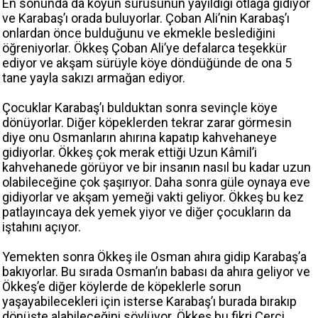
En sonunda da köyün sürüsünün yayıldığı otlağa gidiyor
ve Karabaş’ı orada buluyorlar. Çoban Ali’nin Karabaş’ı
onlardan önce bulduğunu ve ekmekle beslediğini
öğreniyorlar. Ökkeş Çoban Ali’ye defalarca teşekkür
ediyor ve akşam sürüyle köye döndüğünde de ona 5
tane yayla sakızı armağan ediyor.
Çocuklar Karabaş’ı bulduktan sonra sevinçle köye
dönüyorlar. Diğer köpeklerden tekrar zarar görmesin
diye onu Osmanların ahırına kapatıp kahvehaneye
gidiyorlar. Ökkeş çok merak ettiği Uzun Kâmil’i
kahvehanede görüyor ve bir insanın nasıl bu kadar uzun
olabileceğine çok şaşırıyor. Daha sonra güle oynaya eve
gidiyorlar ve akşam yemeği vakti geliyor. Ökkeş bu kez
patlayıncaya dek yemek yiyor ve diğer çocukların da
iştahını açıyor.
Yemekten sonra Ökkeş ile Osman ahıra gidip Karabaş’a
bakıyorlar. Bu sırada Osman’ın babası da ahıra geliyor ve
Ökkeş’e diğer köylerde de köpeklerle sorun
yaşayabilecekleri için isterse Karabaş’ı burada bırakıp
dönüşte alabileceğini söylüyor. Ökkeş bu fikri Çerçi