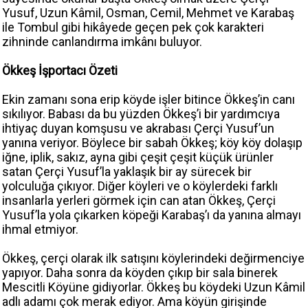
Yusuf, Uzun Kâmil, Osman, Cemil, Mehmet ve Karabaş
ile Tombul gibi hikâyede geçen pek çok karakteri
zihninde canlandırma imkânı buluyor.
Ökkeş İşportacı Özeti
Ekin zamanı sona erip köyde işler bitince Ökkeş’in canı
sıkılıyor. Babası da bu yüzden Ökkeş’i bir yardımcıya
ihtiyaç duyan komşusu ve akrabası Çerçi Yusuf’un
yanına veriyor. Böylece bir sabah Ökkeş; köy köy dolaşıp
iğne, iplik, sakız, ayna gibi çeşit çeşit küçük ürünler
satan Çerçi Yusuf’la yaklaşık bir ay sürecek bir
yolculuğa çıkıyor. Diğer köyleri ve o köylerdeki farklı
insanlarla yerleri görmek için can atan Ökkeş, Çerçi
Yusuf’la yola çıkarken köpeği Karabaş’ı da yanına almayı
ihmal etmiyor.
Ökkeş, çerçi olarak ilk satışını köylerindeki değirmenciye
yapıyor. Daha sonra da köyden çıkıp bir sala binerek
Mescitli Köyüne gidiyorlar. Ökkeş bu köydeki Uzun Kâmil
adlı adamı çok merak ediyor. Ama köyün girişinde