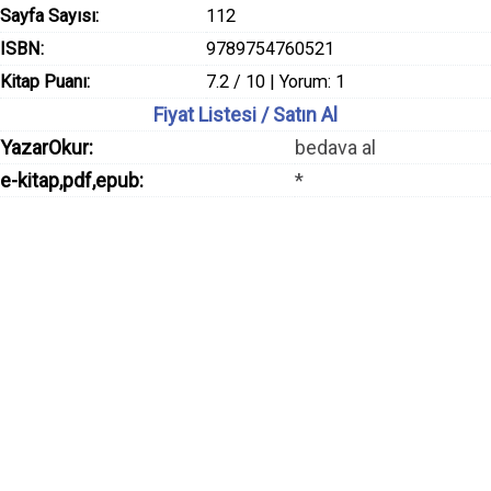
Sayfa Sayısı:
112
ISBN:
9789754760521
Kitap Puanı:
7.2 / 10 | Yorum: 1
Fiyat Listesi / Satın Al
YazarOkur:
bedava al
e-kitap,pdf,epub:
*