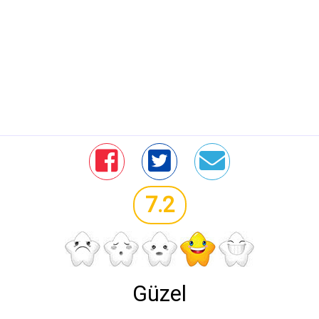
7.2
Güzel