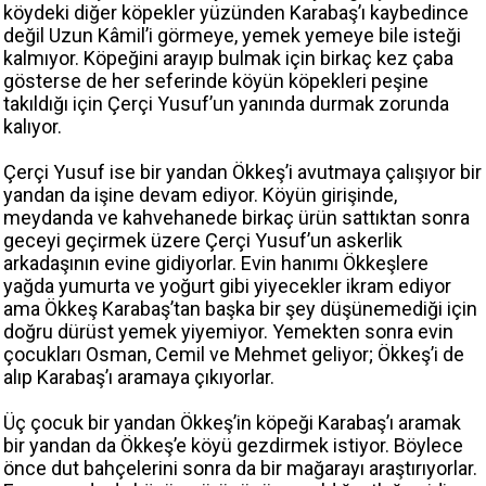
köydeki diğer köpekler yüzünden Karabaş’ı kaybedince
değil Uzun Kâmil’i görmeye, yemek yemeye bile isteği
kalmıyor. Köpeğini arayıp bulmak için birkaç kez çaba
gösterse de her seferinde köyün köpekleri peşine
takıldığı için Çerçi Yusuf’un yanında durmak zorunda
kalıyor.
Çerçi Yusuf ise bir yandan Ökkeş’i avutmaya çalışıyor bir
yandan da işine devam ediyor. Köyün girişinde,
meydanda ve kahvehanede birkaç ürün sattıktan sonra
geceyi geçirmek üzere Çerçi Yusuf’un askerlik
arkadaşının evine gidiyorlar. Evin hanımı Ökkeşlere
yağda yumurta ve yoğurt gibi yiyecekler ikram ediyor
ama Ökkeş Karabaş’tan başka bir şey düşünemediği için
doğru dürüst yemek yiyemiyor. Yemekten sonra evin
çocukları Osman, Cemil ve Mehmet geliyor; Ökkeş’i de
alıp Karabaş’ı aramaya çıkıyorlar.
Üç çocuk bir yandan Ökkeş’in köpeği Karabaş’ı aramak
bir yandan da Ökkeş’e köyü gezdirmek istiyor. Böylece
önce dut bahçelerini sonra da bir mağarayı araştırıyorlar.