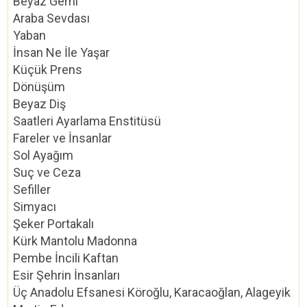
Beyaz Gemi
Araba Sevdası
Yaban
İnsan Ne İle Yaşar
Küçük Prens
Dönüşüm
Beyaz Diş
Saatleri Ayarlama Enstitüsü
Fareler ve İnsanlar
Sol Ayağım
Suç ve Ceza
Sefiller
Simyacı
Şeker Portakalı
Kürk Mantolu Madonna
Pembe İncili Kaftan
Esir Şehrin İnsanları
Üç Anadolu Efsanesi Köroğlu, Karacaoğlan, Alageyik