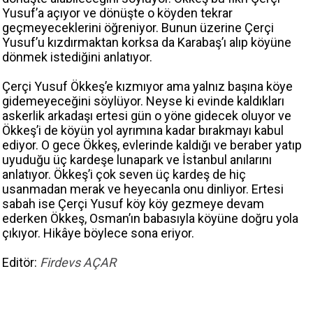
Yusuf’a açıyor ve dönüşte o köyden tekrar
geçmeyeceklerini öğreniyor. Bunun üzerine Çerçi
Yusuf’u kızdırmaktan korksa da Karabaş’ı alıp köyüne
dönmek istediğini anlatıyor.
Çerçi Yusuf Ökkeş’e kızmıyor ama yalnız başına köye
gidemeyeceğini söylüyor. Neyse ki evinde kaldıkları
askerlik arkadaşı ertesi gün o yöne gidecek oluyor ve
Ökkeş’i de köyün yol ayrımına kadar bırakmayı kabul
ediyor. O gece Ökkeş, evlerinde kaldığı ve beraber yatıp
uyuduğu üç kardeşe lunapark ve İstanbul anılarını
anlatıyor. Ökkeş’i çok seven üç kardeş de hiç
usanmadan merak ve heyecanla onu dinliyor. Ertesi
sabah ise Çerçi Yusuf köy köy gezmeye devam
ederken Ökkeş, Osman’ın babasıyla köyüne doğru yola
çıkıyor. Hikâye böylece sona eriyor.
Editör:
Firdevs AÇAR