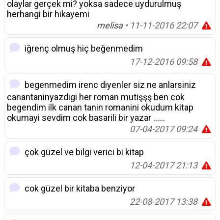
olaylar gerçek mi? yoksa sadece uydurulmuş
herhangi bir hikayemi
melisa
• 11-11-2016 22:07
iğrenç olmuş hiç beğenmedim
17-12-2016 09:58
begenmedim irenc diyenler siz ne anlarsiniz
canantaninyazdigi her roman mutişşş ben cok
begendim ilk canan tanin romanini okudum kitap
okumayi sevdim cok basarili bir yazar ......
07-04-2017 09:24
çok güzel ve bilgi verici bi kitap
12-04-2017 21:13
cok güzel bir kitaba benziyor
22-08-2017 13:38