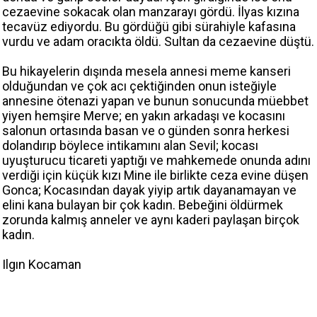
cezaevine sokacak olan manzarayı gördü. İlyas kızına
tecavüz ediyordu. Bu gördüğü gibi sürahiyle kafasına
vurdu ve adam oracıkta öldü. Sultan da cezaevine düştü.
Bu hikayelerin dışında mesela annesi meme kanseri
olduğundan ve çok acı çektiğinden onun isteğiyle
annesine ötenazi yapan ve bunun sonucunda müebbet
yiyen hemşire Merve; en yakın arkadaşı ve kocasını
salonun ortasında basan ve o günden sonra herkesi
dolandırıp böylece intikamını alan Sevil; kocası
uyuşturucu ticareti yaptığı ve mahkemede onunda adını
verdiği için küçük kızı Mine ile birlikte ceza evine düşen
Gonca; Kocasından dayak yiyip artık dayanamayan ve
elini kana bulayan bir çok kadın. Bebeğini öldürmek
zorunda kalmış anneler ve aynı kaderi paylaşan birçok
kadın.
Ilgın Kocaman