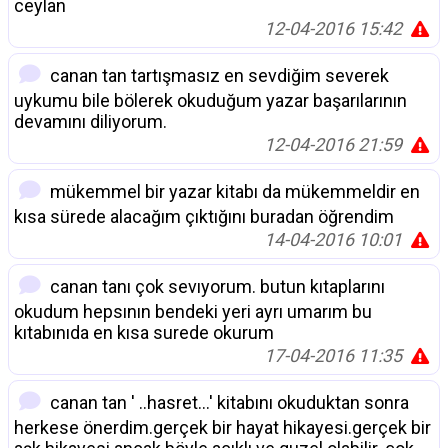
ceylan
12-04-2016 15:42
canan tan tartışmasız en sevdiğim severek
uykumu bile bölerek okuduğum yazar başarılarının
devamını diliyorum.
12-04-2016 21:59
mükemmel bir yazar kitabı da mükemmeldir en
kısa sürede alacağım çıktığını buradan öğrendim
14-04-2016 10:01
canan tanı çok sevıyorum. butun kıtaplarını
okudum hepsının bendeki yeri ayrı umarım bu
kıtabınıda en kısa surede okurum
17-04-2016 11:35
canan tan ' ..hasret...' kitabını okuduktan sonra
herkese önerdim.gerçek bir hayat hikayesi.gerçek bir