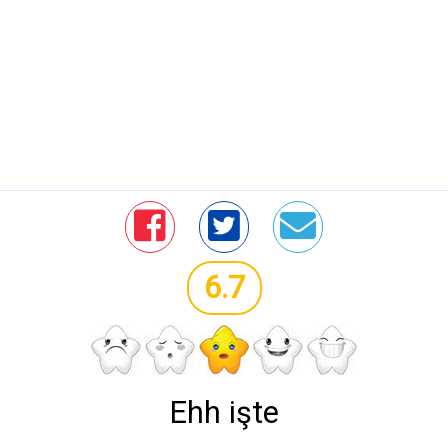
6.7
Ehh işte