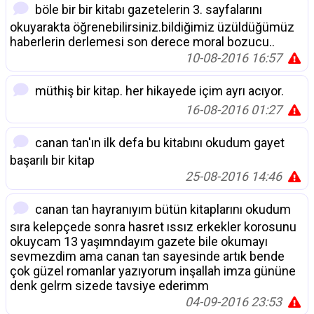
böle bir bir kitabı gazetelerin 3. sayfalarını
okuyarakta öğrenebilirsiniz.bildiğimiz üzüldüğümüz
haberlerin derlemesi son derece moral bozucu..
10-08-2016 16:57
müthiş bir kitap. her hikayede içim ayrı acıyor.
16-08-2016 01:27
canan tan'ın ilk defa bu kitabını okudum gayet
başarılı bir kitap
25-08-2016 14:46
canan tan hayranıyım bütün kitaplarını okudum
sıra kelepçede sonra hasret ıssız erkekler korosunu
okuycam 13 yaşımndayım gazete bile okumayı
sevmezdim ama canan tan sayesinde artık bende
çok güzel romanlar yazıyorum inşallah imza gününe
denk gelrm sizede tavsiye ederimm
04-09-2016 23:53