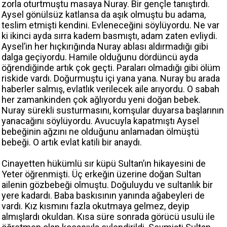
zorla oturtmuştu masaya Nuray. Bir gençle tanıştırdı.
Aysel gönülsüz katlansa da aşık olmuştu bu adama,
teslim etmişti kendini. Evleneceğini söylüyordu. Ne var
ki ikinci ayda sırra kadem basmıştı, adam zaten evliydi.
Aysel’in her hıçkırığında Nuray ablası aldırmadığı gibi
dalga geçiyordu. Hamile olduğunu dördüncü ayda
öğrendiğinde artık çok geçti. Paraları olmadığı gibi ölüm
riskide vardı. Doğurmuştu içi yana yana. Nuray bu arada
haberler salmış, evlatlık verilecek aile arıyordu. O sabah
her zamankinden çok ağlıyordu yeni doğan bebek.
Nuray sürekli susturmasını, komşular duyarsa başlarının
yanacağını söylüyordu. Avucuyla kapatmıştı Aysel
bebeğinin ağzını ne olduğunu anlamadan ölmüştü
bebeği. O artık evlat katili bir anaydı.
Cinayetten hükümlü sır küpü Sultan’ın hikayesini de
Yeter öğrenmişti. Üç erkeğin üzerine doğan Sultan
ailenin gözbebeği olmuştu. Doğuluydu ve sultanlık bir
yere kadardı. Baba baskısının yanında ağabeyleri de
vardı. Kız kısmını fazla okutmaya gelmez, deyip
almışlardı okuldan. Kısa süre sonrada görücü usulü ile