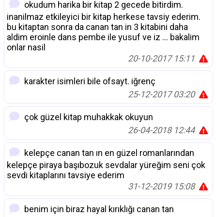
okudum harika bir kitap 2 gecede bitirdim.
inanilmaz etkileyici bir kitap herkese tavsiy ederim.
bu kitaptan sonra da canan tan in 3 kitabini daha
aldim eroinle dans pembe ile yusuf ve iz ... bakalim
onlar nasil
20-10-2017 15:11
karakter isimleri bile ofsayt. iğrenç
25-12-2017 03:20
çok güzel kitap muhakkak okuyun
26-04-2018 12:44
kelepçe canan tan ın en güzel romanlarından
kelepçe piraya başıbozuk sevdalar yüreğim seni çok
sevdi kitaplarını tavsiye ederim
31-12-2019 15:08
benim için biraz hayal kırıklığı canan tan