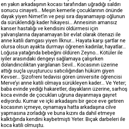
en yakın arkadaşının kocası tarafından uğradığı saldırı
sonucu cinayeti… Meşin kemerle çocuklarının önünde
dayak yiyen Nimet’in ve peşi sıra dayanamayıp oğlunun
da sürüklendiği kader hikayesi… Annesinin amansız
kanser hastalığı ve kendisini öldürmesi için
yalvarışlarına dayanamayan bir evlat olarak ötenazi ile
anne katili damgası yiyen İlknur… Hayata karşı şartlar ne
olursa olsun ayakta durmayı öğrenen kadınlar, hayatlar…
Loğusa yatağında bebeğini öldüren Zeyno… Kötüler ile
iyiler arasındaki dengeyi sağlamaya çalışırken
dolandırıcılıktan yargılanan Sevil… Kocasının üzerine
attığı suçla uyuşturucu satıcılığından hüküm giyen
Kevser… Şizofreni tedavisi gören üniversite öğrencisi
Merve’yi anne katili olmaya sürükleyen kader… Ve Yeter;
baba evinde yediği hakaretler, dayakların üzerine, sarhoş
koca evinde de çocukları uğruna dayanmaya gayret
ediyordu. Kumar ve içki arkadaşını bir gece eve getiren
kocasının içmeye, oynamaya hatta arkadaşına cilve
yapmasına zorladığı ve buna kızını da dahil etmeye
kalktığında kendini kaybetmişti Yeter. Bıçak darbeleri ile
koca katili olmuştu.