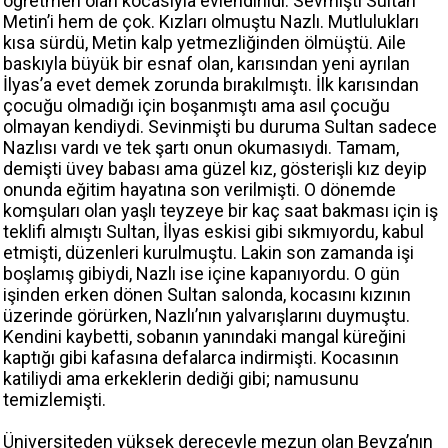
öğretmen olan kocasıyla evlendirildi. Sevmişti Sultan
Metin’i hem de çok. Kızları olmuştu Nazlı. Mutlulukları
kısa sürdü, Metin kalp yetmezliğinden ölmüştü. Aile
baskıyla büyük bir esnaf olan, karısından yeni ayrılan
İlyas’a evet demek zorunda bırakılmıştı. İlk karısından
çocuğu olmadığı için boşanmıştı ama asıl çocuğu
olmayan kendiydi. Sevinmişti bu duruma Sultan sadece
Nazlısı vardı ve tek şartı onun okumasıydı. Tamam,
demişti üvey babası ama güzel kız, gösterişli kız deyip
onunda eğitim hayatına son verilmişti. O dönemde
komşuları olan yaşlı teyzeye bir kaç saat bakması için iş
teklifi almıştı Sultan, İlyas eskisi gibi sıkmıyordu, kabul
etmişti, düzenleri kurulmuştu. Lakin son zamanda işi
boşlamış gibiydi, Nazlı ise içine kapanıyordu. O gün
işinden erken dönen Sultan salonda, kocasını kızının
üzerinde görürken, Nazlı’nın yalvarışlarını duymuştu.
Kendini kaybetti, sobanın yanındaki mangal küreğini
kaptığı gibi kafasına defalarca indirmişti. Kocasının
katiliydi ama erkeklerin dediği gibi; namusunu
temizlemişti.
Üniversiteden yüksek dereceyle mezun olan Beyza’nın