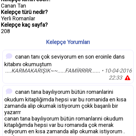
Canan Tan
Kelepçe türü nedir?
Yerli Romanlar
Kelepçe kaç sayfa?
208
Kelepçe Yorumları
canan tanı çok seviyorum en son eroinle dans
kitabını okumuştum
....KARMAKARIŞIK~~.....FAMİRRRR......
• 10-04-2016
22:33
canan tana bayılıyorum bütün romanlarini
okudum kitapliğimda hepsi var bu romanida en kısa
zamanda alip okumak istiyorum çokk başarılı bir
yazarrr
canan tana bayılıyorum bütün romanlarıni okudum
kitaplığımda hepsi var bu romanıda çok merak
ediyorum en kısa zamanda alip okumak istiyorum .