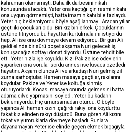
kahraman olamamıştı. Daha ilk darbesini nikah
konusunda atacaktı. Yeter ona kaçtığı için resmi nikahı
ona uygun görmemişti, hatta imam nikahı bile fazlaydı.
Yeter hiç beklemiyordu böyle aşağılanmayı. Aradan yıllar
geçti iki çocukları oldu. Biri kız biri erkek. Çocuklarının
üstüne titriyordu bu hayattan kurtulmalarını istiyordu
hep. Ali ise onu dövmeye devam ediyordu. Bir gün Ali
geldi elinde bir sürü poşet akşama Nuri gelecek iş
konuşacağız softayı donat diyordu. Üstüne tehdit bile
etti. Yeter hızla işe koyuldu. Kızı Pakize ise ödevlerini
yaparken ona sorular sordu annesi ise kısaca özetledi
hayatını. Akşam olunca Ali ve arkadaşı Nuri gelmiş zil
zurna sarhoştular. Hemen masaya geçtiler, rakılarını
koydular. Pakize ve Yeter ise koltuğa sinmiş
oturuyorlardı. Kocası masaya onunda gelmesini hatta
adama cilve yapmasını söyledi. Yeter bu kadarını
beklemiyordu. Hiç umursamadan oturdu. O böyle
yapınca Ali hemen kızını çağırdı rakıyı ona koydurttu
fakat kız elinden rakıyı düşürdü. Buna gören Ali kızını
tokat ve yumruklarla dövmeye başladı. Bunlara
dayanamayan Yeter ise elinde geçen ekmek bıçağıyla