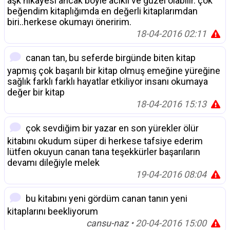
aşk hikayesi ancak böyle acıklı ve guzel olabilir. çok
beğendim kitaplığımda en değerli kitaplarımdan
biri..herkese okumayı öneririm.
18-04-2016 02:11
canan tan, bu seferde birgünde biten kitap
yapmış çok başarılı bir kitap olmuş emeğine yüreğine
sağlık farklı farklı hayatlar etkiliyor insanı okumaya
değer bir kitap
18-04-2016 15:13
çok sevdiğim bir yazar en son yürekler ölür
kitabını okudum süper di herkese tafsiye ederim
lütfen okuyun canan tana teşekkürler başarıların
devamı dileğiyle melek
19-04-2016 08:04
bu kitabını yeni gördüm canan tanın yeni
kitaplarını beekliyorum
cansu-naz
• 20-04-2016 15:00