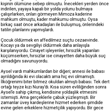
kişinin ölümüne sebep olmuştu. İnecekleri yerden önce
indirilen, yayaya kapalı bir yolda yolunu bulmaya
çalışırlarken, onları görmeyen Mimoza kaderine
mahkum olmuştu, kader mahkumu olmuştu. Oysa
birkaç saat önce arkadaşları ile buluşmuş, önlerindeki
tatilin planlarını yapmışlardı.
Çocuk öldürmek en affedilmez suçtu cezaevinde.
Kocayı ya da sevgiliyi öldürmek daha anlayışla
karşılanıyordu. Cinayet işleyenler, hırsızlık yapanları
küçümserken, hırsızlar ise cinayetten daha büyük suç
olmadığını savunuyordu.
Aysel vardı mahkumlardan bir diğeri; annesi ile babası
ayrıldığında iki evi olacaktı ama hiç evi olmamıştı.
İlköğrenimi biter bitmez okuldan almıştı babası. Tek dert
ortağı teyze kızı Nuray’dı. Kısa süren evliliğinden sonra
Aysel’e sahip çıkmış, kendisine yoldaşlık etmesini
istemişti. Ama gerçeklerle çabuk yüzleşmişti. Bir
zamanlar üvey kardeşlerine hizmet ederken şimdide
evine gelen erkeklere hizmetçilik yapıyordu. Bir gece