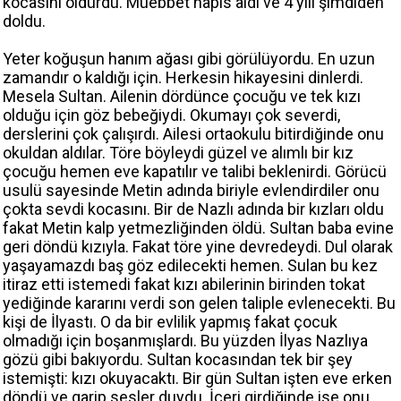
kocasını öldürdü. Müebbet hapis aldı ve 4 yılı şimdiden
doldu.
Yeter koğuşun hanım ağası gibi görülüyordu. En uzun
zamandır o kaldığı için. Herkesin hikayesini dinlerdi.
Mesela Sultan. Ailenin dördünce çocuğu ve tek kızı
olduğu için göz bebeğiydi. Okumayı çok severdi,
derslerini çok çalışırdı. Ailesi ortaokulu bitirdiğinde onu
okuldan aldılar. Töre böyleydi güzel ve alımlı bir kız
çocuğu hemen eve kapatılır ve talibi beklenirdi. Görücü
usulü sayesinde Metin adında biriyle evlendirdiler onu
çokta sevdi kocasını. Bir de Nazlı adında bir kızları oldu
fakat Metin kalp yetmezliğinden öldü. Sultan baba evine
geri döndü kızıyla. Fakat töre yine devredeydi. Dul olarak
yaşayamazdı baş göz edilecekti hemen. Sulan bu kez
itiraz etti istemedi fakat kızı abilerinin birinden tokat
yediğinde kararını verdi son gelen taliple evlenecekti. Bu
kişi de İlyastı. O da bir evlilik yapmış fakat çocuk
olmadığı için boşanmışlardı. Bu yüzden İlyas Nazlıya
gözü gibi bakıyordu. Sultan kocasından tek bir şey
istemişti: kızı okuyacaktı. Bir gün Sultan işten eve erken
döndü ve garip sesler duydu. İçeri girdiğinde ise onu