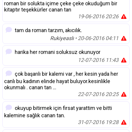
roman bir solukta içime çeke çeke okuduğum bir
kitaptır teşekkürler canan tan
19-06-2016 20:26
tam da roman tarzım, akıcılık.
Rukiyeaslı
• 20-06-2016 04:11
harika her romani soluksuz okunuyor
12-07-2016 11:43
çok başarılı bir kalemi var , her kesin yada her
canlı bu kadının elinde hayat buluyor.kesinlikle
okunmalı . canan tan ...
22-07-2016 20:25
okuyup bitirmek için firsat yarattim ve bitti
kalemine sağlık canan tan.
31-07-2016 19:28