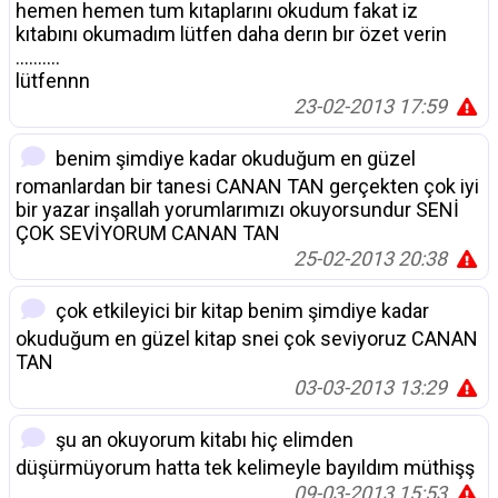
hemen hemen tum kıtaplarını okudum fakat iz
kıtabını okumadım lütfen daha derın bır özet verin
..........
lütfennn
23-02-2013 17:59
benim şimdiye kadar okuduğum en güzel
romanlardan bir tanesi CANAN TAN gerçekten çok iyi
bir yazar inşallah yorumlarımızı okuyorsundur SENİ
ÇOK SEVİYORUM CANAN TAN
25-02-2013 20:38
çok etkileyici bir kitap benim şimdiye kadar
okuduğum en güzel kitap snei çok seviyoruz CANAN
TAN
03-03-2013 13:29
şu an okuyorum kitabı hiç elimden
düşürmüyorum hatta tek kelimeyle bayıldım müthişş
09-03-2013 15:53