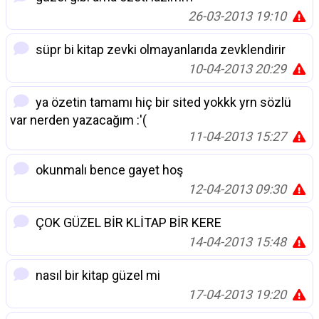
26-03-2013 19:10
süpr bi kitap zevki olmayanlarıda zevklendirir
10-04-2013 20:29
ya özetin tamamı hiç bir sited yokkk yrn sözlü
var nerden yazacağım :'(
11-04-2013 15:27
okunmalı bence gayet hoş
12-04-2013 09:30
ÇOK GÜZEL BİR KLİTAP BİR KERE
14-04-2013 15:48
nasıl bir kitap güzel mi
17-04-2013 19:20