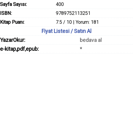
Sayfa Sayısı:
400
ISBN:
9789752113251
Kitap Puanı:
7.5 / 10 | Yorum: 181
Fiyat Listesi / Satın Al
YazarOkur:
bedava al
e-kitap,pdf,epub:
*