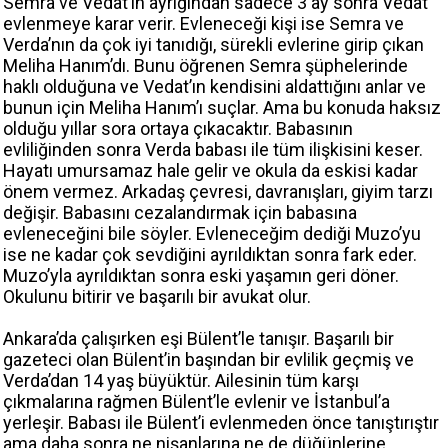
Semra ve Vedat’ın ayrığından sadece 3 ay sonra Vedat
evlenmeye karar verir. Evleneceği kişi ise Semra ve
Verda’nın da çok iyi tanıdığı, sürekli evlerine girip çıkan
Meliha Hanım’dı. Bunu öğrenen Semra şüphelerinde
haklı olduğuna ve Vedat’ın kendisini aldattığını anlar ve
bunun için Meliha Hanım’ı suçlar. Ama bu konuda haksız
olduğu yıllar sora ortaya çıkacaktır. Babasının
evliliğinden sonra Verda babası ile tüm ilişkisini keser.
Hayatı umursamaz hale gelir ve okula da eskisi kadar
önem vermez. Arkadaş çevresi, davranışları, giyim tarzı
değişir. Babasını cezalandırmak için babasına
evleneceğini bile söyler. Evleneceğim dediği Muzo’yu
ise ne kadar çok sevdiğini ayrıldıktan sonra fark eder.
Muzo’yla ayrıldıktan sonra eski yaşamın geri döner.
Okulunu bitirir ve başarılı bir avukat olur.
Ankara’da çalışırken eşi Bülent’le tanışır. Başarılı bir
gazeteci olan Bülent’in başından bir evlilik geçmiş ve
Verda’dan 14 yaş büyüktür. Ailesinin tüm karşı
çıkmalarına rağmen Bülent’le evlenir ve İstanbul’a
yerleşir. Babası ile Bülent’i evlenmeden önce tanıştırıştır
ama daha sonra ne nişanlarına ne de düğünlerine