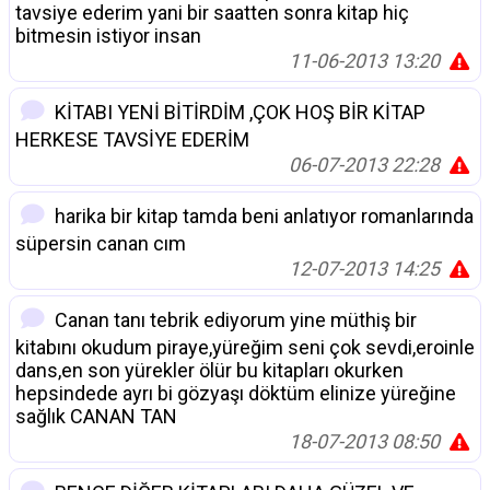
tavsiye ederim yani bir saatten sonra kitap hiç
bitmesin istiyor insan
11-06-2013 13:20
KİTABI YENİ BİTİRDİM ,ÇOK HOŞ BİR KİTAP
HERKESE TAVSİYE EDERİM
06-07-2013 22:28
harika bir kitap tamda beni anlatıyor romanlarında
süpersin canan cım
12-07-2013 14:25
Canan tanı tebrik ediyorum yine müthiş bir
kitabını okudum piraye,yüreğim seni çok sevdi,eroinle
dans,en son yürekler ölür bu kitapları okurken
hepsindede ayrı bi gözyaşı döktüm elinize yüreğine
sağlık CANAN TAN
18-07-2013 08:50