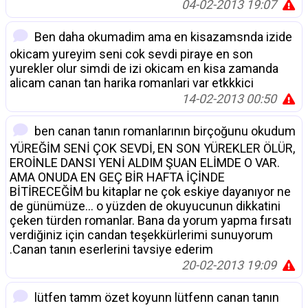
04-02-2013 19:07
Ben daha okumadim ama en kisazamsnda izide
okicam yureyim seni cok sevdi piraye en son
yurekler olur simdi de izi okicam en kisa zamanda
alicam canan tan harika romanlari var etkkkici
14-02-2013 00:50
ben canan tanın romanlarının birçoğunu okudum
YÜREĞİM SENİ ÇOK SEVDİ, EN SON YÜREKLER ÖLÜR,
EROİNLE DANSI YENİ ALDIM ŞUAN ELİMDE O VAR.
AMA ONUDA EN GEÇ BİR HAFTA İÇİNDE
BİTİRECEĞİM bu kitaplar ne çok eskiye dayanıyor ne
de günümüze... o yüzden de okuyucunun dikkatini
çeken türden romanlar. Bana da yorum yapma fırsatı
verdiğiniz için candan teşekkürlerimi sunuyorum
.Canan tanın eserlerini tavsiye ederim
20-02-2013 19:09
lütfen tamm özet koyunn lütfenn canan tanın