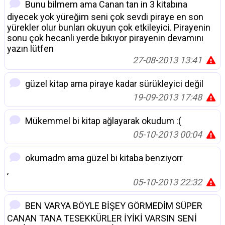
Bunu bilmem ama Canan tan in 3 kitabına
diyecek yok yüreğim seni çok sevdi piraye en son
yürekler olur bunları okuyun çok etkileyici. Pirayenin
sonu çok hecanli yerde bıkıyor pirayenin devamını
yazın lütfen
27-08-2013 13:41
güzel kitap ama piraye kadar sürükleyici değil
19-09-2013 17:48
Mükemmel bi kitap ağlayarak okudum :(
05-10-2013 00:04
okumadm ama güzel bi kitaba benziyorr
,
05-10-2013 22:32
BEN VARYA BÖYLE BİŞEY GÖRMEDİM SÜPER
CANAN TANA TESEKKÜRLER İYİKİ VARSIN SENİ