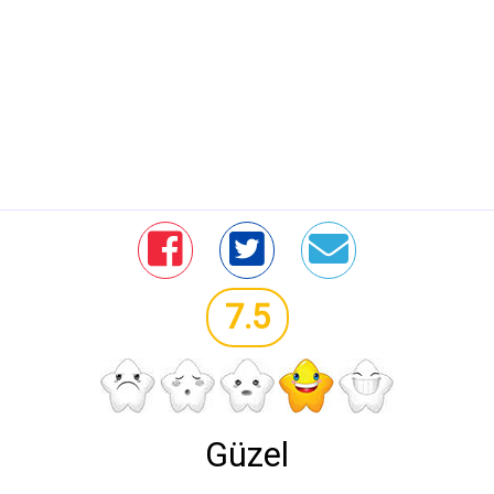
7.5
Güzel