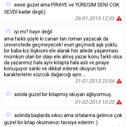
eeee güzel ama PİRAYE ve YÜREGİM SENİ COK
SEVDİ kadar degil;)
26-01-2013 12:33
iyi mi? hayır değil
ama farklı şöyle ki canan tan roman yazacak da
üniverstede geçmeyecek! evet geçmedi aşk yoktu
bir baba kız ilişkisini ele alarak her ailede yaşanması
mümkün olan bir olayı ele almış yazar konu farklı olsa
da yazarımız hala aynı kitapta hala aslı ve piraye
konuşuyor sanki ve dikkat ederek okuyun tüm
karakterlerin sözcük dağarcığı aynı ...
31-01-2013 23:54
aslıda güzel bir kitapmış okuyan ağlıyormuş
01-02-2013 10:20
aslında başlarda sıkıcı ama ortalarına gelince çok
güzel bir kitap okumanızı tavsiye ederim :)