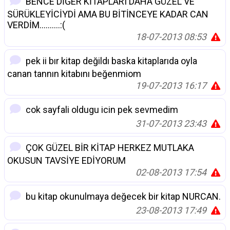
BENCE DİĞER KİTAPLARI DAHA GÜZEL VE
SÜRÜKLEYİCİYDİ AMA BU BİTİNCEYE KADAR CAN
VERDİM..........:(
18-07-2013 08:53
pek ii bır kitap değildı baska kitaplarıda oyla
canan tannın kitabını beğenmiom
19-07-2013 16:17
cok sayfali oldugu icin pek sevmedim
31-07-2013 23:43
ÇOK GÜZEL BİR KİTAP HERKEZ MUTLAKA
OKUSUN TAVSİYE EDİYORUM
02-08-2013 17:54
bu kitap okunulmaya değecek bir kitap NURCAN.
23-08-2013 17:49