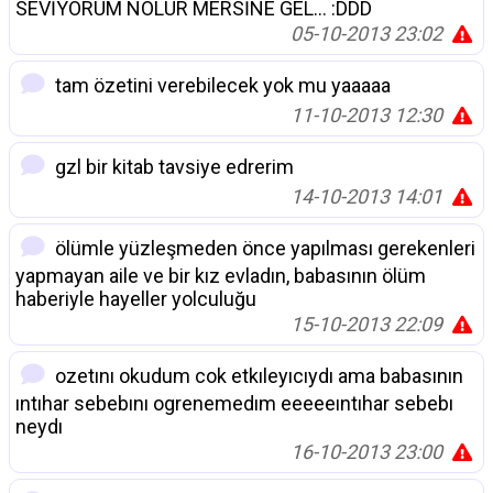
SEVİYORUM NOLUR MERSİNE GEL... :DDD
05-10-2013 23:02
tam özetini verebilecek yok mu yaaaaa
11-10-2013 12:30
gzl bir kitab tavsiye edrerim
14-10-2013 14:01
ölümle yüzleşmeden önce yapılması gerekenleri
yapmayan aile ve bir kız evladın, babasının ölüm
haberiyle hayeller yolculuğu
15-10-2013 22:09
ozetını okudum cok etkıleyıcıydı ama babasının
ıntıhar sebebını ogrenemedım eeeeeıntıhar sebebı
neydı
16-10-2013 23:00