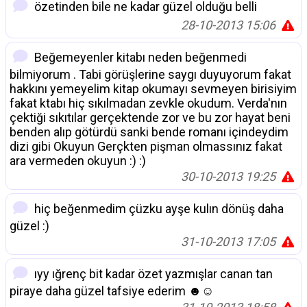
özetinden bile ne kadar güzel olduğu belli
28-10-2013 15:06
Beğemeyenler kitabı neden beğenmedi
bilmiyorum . Tabi görüşlerine saygı duyuyorum fakat
hakkını yemeyelim kitap okumayı sevmeyen birisiyim
fakat ktabı hiç sıkılmadan zevkle okudum. Verda'nın
çektiği sıkıtılar gerçektende zor ve bu zor hayat beni
benden alıp götürdü sanki bende romanı içindeydim
dizi gibi Okuyun Gerçkten pişman olmassınız fakat
ara vermeden okuyun :) :)
30-10-2013 19:25
hiç beğenmedim çüzku ayşe kulın dönüş daha
güzel :)
31-10-2013 17:05
ıyy ığrenç bit kadar özet yazmışlar canan tan
piraye daha güzel tafsiye ederim ☻☺