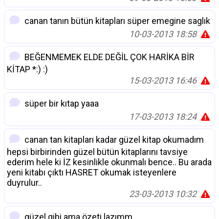
canan tanın bütün kitapları süper emegine saglık
10-03-2013 18:58
BEĞENMEMEK ELDE DEĞİL ÇOK HARİKA BİR
KİTAP *:) :)
15-03-2013 16:46
süper bir kıtap yaaa
17-03-2013 18:24
canan tan kitapları kadar güzel kitap okumadım
hepsi birbirinden güzel bütün kitaplarını tavsiye
ederim hele ki İZ kesinlikle okunmalı bence.. Bu arada
yeni kitabı çıktı HASRET okumak isteyenlere
duyrulur..
23-03-2013 10:32
güzel gibi ama özeti lazımm