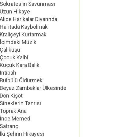
Sokrates'in Savunması
Uzun Hikaye
Alice Harikalar Diyarında
Haritada Kaybolmak
Kraliçeyi Kurtarmak
İçimdeki Müzik
Çalıkuşu
Çocuk Kalbi
Küçük Kara Balık
İntibah
Bülbülü Öldürmek
Beyaz Zambaklar Ülkesinde
Don Kişot
Sineklerin Tanrısı
Toprak Ana
İnce Memed
Satranç
İki Şehrin Hikayesi