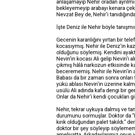
anlaşamayıp Nehir oradan ayrılmı
bekleyemeyip arabayı kenara çekmi
Nevzat Bey de, Nehir'i tanıdığınd
İşte Deniz ile Nehir böyle tanışmış
Gecenin karanlığını yırtan bir tele
kocasıymış. Nehir ile Deniz'in kaz
olduğunu söylemiş. Kendini ayakta
Nevin'in kocası Ali gelip Nevin'i
çıkmış hâlâ narkozun etkisinde ka
becerememiş. Nehir ile Nevin'in
Babası da bir zaman sonra onları 
yükü ablası Nevin'in üzerine kal
usülü Ali adında kafa dengi bir ge
Onlar da Nehir'i kendi çocukları g
Nehir, tekrar uykuya dalmış ve t
durumunu sormuşlar. Doktor da "H
kırık olduğundan palet takıldı." 
doktor bir şey söyleyip söylemem
ameliyatta. Arkadaşlarımız onun iç