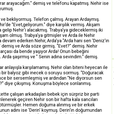
rar arayacağım." demiş ve telefonu kapatmış. Nehir ise
uyumuş.
ş ve bekliyormuş. Telefon çalmış. Arayan Ardaymış.
r'de "Evet,geliyorum." diye karşılık vermiş. Akşam
da gelip Nehir'i alacakmış. Trabya'ya gideceklermiş iki
kşam olmuş. Trabya'ya gitmişler ve Arda ile Nehir
devam ederken Nehir, Arda'ya "Arda hani sen 'Deniz'in
." demiş ve Arda söze girmiş. "Evet?" demiş. Nehir
 parçası da bende yaşıyor Arda! Onun bebeğini
 Arda şaşırmış ve " Senin adına sevindim." demiş.
ar anlayışla karşılamamış. Nehir olan biteni heyecan ile
na bir balyoz gibi inecek o soruyu sormuş. "Doğuracak
nce bir sersemleşmiş ve ardından "Ne diyorsun sen
n?" diye çıkışmış. Konuşma böylece sonlanmış.
ette çalışan arkadaşları bebek için sürpriz bir parti
nlenerek geçiren Nehir son bir hafta kala sancıları
götürmüşler. Hemen doğuma alınmış ve bir erkek
nun adını ise 'Derin' koymuş. Derin'in doğumundan