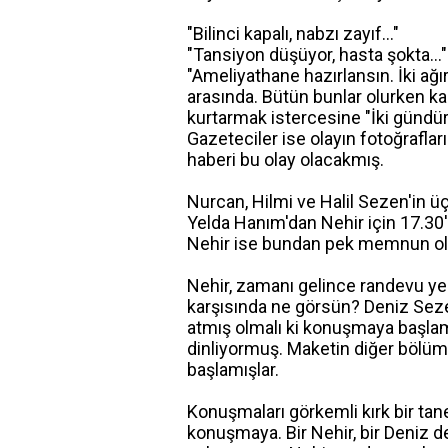
"Bilinci kapalı, nabzı zayıf..."
"Tansiyon düşüyor, hasta şokta..."
"Ameliyathane hazırlansın. İki ağı
arasında. Bütün bunlar olurken ka
kurtarmak istercesine "İki gündü
Gazeteciler ise olayın fotoğrafla
haberi bu olay olacakmış.
Nurcan, Hilmi ve Halil Sezen'in ü
Yelda Hanım'dan Nehir için 17.30
Nehir ise bundan pek memnun olm
Nehir, zamanı gelince randevu yeri
karşısında ne görsün? Deniz Seze
atmış olmalı ki konuşmaya başlam
dinliyormuş. Maketin diğer bölü
başlamışlar.
Konuşmaları görkemli kırk bir t
konuşmaya. Bir Nehir, bir Deniz 