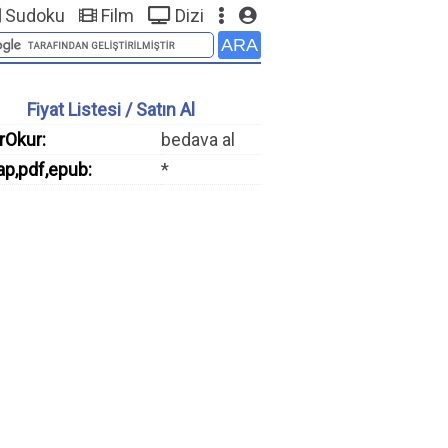
Sudoku
Film
Dizi
Fiyat Listesi / Satın Al
rOkur:
bedava al
ap,pdf,epub:
*