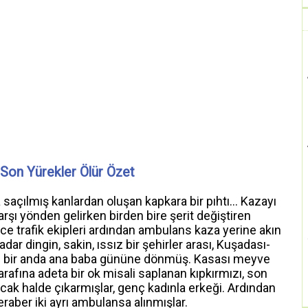
Son Yürekler Ölür Özet
 saçılmış kanlardan oluşan kapkara bir pıhtı... Kazayı
karşı yönden gelirken birden bire şerit değiştiren
ce trafik ekipleri ardından ambulans kaza yerine akın
adar dingin, sakin, ıssız bir şehirler arası, Kuşadası-
ğı bir anda ana baba gününe dönmüş. Kasası meyve
afına adeta bir ok misali saplanan kıpkırmızı, son
k halde çıkarmışlar, genç kadınla erkeği. Ardından
raber iki ayrı ambulansa alınmışlar.