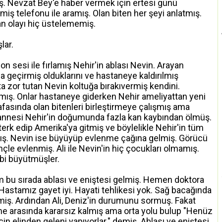
ş. Nevzat Bey'e haber vermek için ertesi günü
ş telefonu ile aramış. Olan biten her şeyi anlatmış.
an olayı hiç üstelememiş.
lar.
fon sesi ile fırlamış Nehir'in ablası Nevin. Arayan
a geçirmiş olduklarını ve hastaneye kaldırılmış
 zor tutan Nevin koltuğa bırakıvermiş kendini.
 almış. Onlar hastaneye giderken Nehir ameliyattan yeni
fasında olan bitenleri birleştirmeye çalışmış ama
 annesi Nehir'in doğumunda fazla kan kaybından ölmüş.
terk edip Amerika'ya gitmiş ve böylelikle Nehir'in tüm
mış. Nevin ise büyüyüp evlenme çağına gelmiş. Görücü
nçle evlenmiş. Ali ile Nevin'in hiç çocukları olmamış.
ibi büyütmüşler.
am bu sırada ablası ve eniştesi gelmiş. Hemen doktora
astamız gayet iyi. Hayati tehlikesi yok. Sağ bacağında
demiş. Ardından Ali, Deniz'in durumunu sormuş. Fakat
e arasında kararsız kalmış ama orta yolu bulup "Henüz
in elinden geleni yapıyorlar." demiş. Ablası ve eniştesi