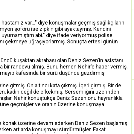
r hastamız var..." diye konuşmalar geçmiş sağlıkçıların
myon şoförü ise zıpkın gibi ayaktaymış. Kendini
r uyumamıştım abi." diye ifade veriyormuş polise.
rını çekmeye uğraşıyorlarmış. Sonuçta ertesi günün
çüncü kuşaktan akrabası olan Deniz Sezen'in asistanı
'a bir randevu almış. Bunu hemen Nehir'e haber vermiş.
ayıp kafasında bir sürü düşünce gezdirmiş.
ne gitmiş. On altıncı kata çıkmış. İçeri girmiş. Bir de
n, kadın değil de erkekmiş. Sersemliğini üzerinden
ışlar. Nehir konuştukça Deniz Sezen onu hayranlıkla
müne geçmişler ve oranın üzerine konuşmaya
ane konak üzerine devam ederken Deniz Sezen başlamış
derken art arda konuşmayı sürdürmüşler. Fakat