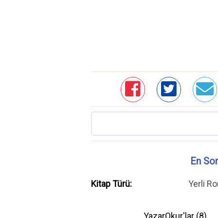
En Son
Kitap Türü:
Yerli R
YazarOkur'lar (
8
)