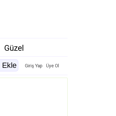
Güzel
Giriş Yap
Üye Ol