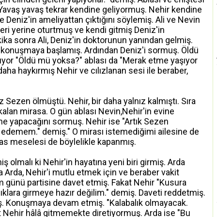
 Yavaş yavaş tekrar kendine geliyormuş. Nehir kendine
ve Deniz'in ameliyattan çıktığını söylemiş. Ali ve Nevin
 geri yerine oturtmuş ve kendi gitmiş Deniz'in
ika sonra Ali, Deniz'in doktorunun yanından gelmiş.
a konuşmaya başlamış. Ardından Deniz'i sormuş. Öldü
uyor "Öldü mü yoksa?" ablası da "Merak etme yaşıyor
aha haykırmış Nehir ve cılızlanan sesi ile beraber,
 Sezen ölmüştü. Nehir, bir daha yalnız kalmıştı. Sıra
alan mirasa. O gün ablası Nevin,Nehir'in evine
ne yapacağını sormuş. Nehir ise "Artık Sezen
l edemem." demiş." O mirası istemediğimi ailesine de
ras meselesi de böylelikle kapanmış.
lmalı ki Nehir'in hayatına yeni biri girmiş. Arda
a Arda, Nehir'i mutlu etmek için ve beraber vakit
m günü partisine davet etmiş. Fakat Nehir "Kusura
klara girmeye hazır değilim." demiş. Daveti reddetmiş.
ş. Konuşmaya devam etmiş. "Kalabalık olmayacak.
 Nehir hâlâ gitmemekte diretiyormuş. Arda ise "Bu