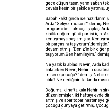
gece düşün taşın, yarın sabah tek
cevabı kesin bir şekilde yatmış, 
Sabah kalktığında ise hazırlanmı
Arda "Geliyor musun?" demiş. Nehi
programı belli olmuş. İş çıkışı Ar
kişilik doğum günü partisi için. A
konuşmaya başlamışlar. Konuşma 
bir parçasını taşıyorum',demiştin
devam etmiş. "Deniz'in bir diğer
taşıyorum.Ben hamileyim." demiş.
Ne yazık ki ablası Nevin, Arda kad
anlatırken Nevin, Nehir'in suratı
mısın o çocuğu?" demiş. Nehir ö
abla? Ne dediğinin farkında mısı
Doğuma iki hafta kala Nehir'in şirk
düzenlemişler. İki haftayı evde di
artmış ve apar topar hastaneye 
çocuğu dünyaya getirmiş. Çocuğu