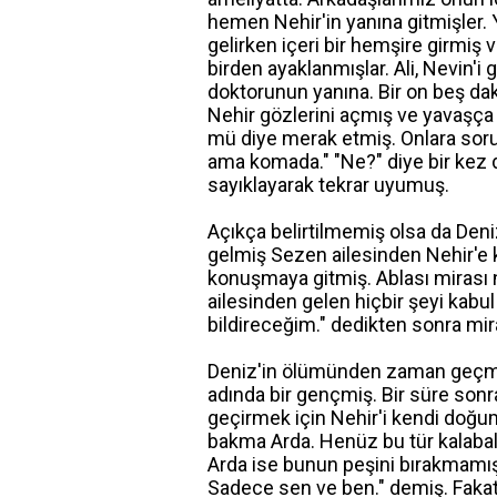
hemen Nehir'in yanına gitmişler.
gelirken içeri bir hemşire girmiş 
birden ayaklanmışlar. Ali, Nevin'i
doktorunun yanına. Bir on beş dak
Nehir gözlerini açmış ve yavaşç
mü diye merak etmiş. Onlara sor
ama komada." "Ne?" diye bir kez d
sayıklayarak tekrar uyumuş.
Açıkça belirtilmemiş olsa da Deniz
gelmiş Sezen ailesinden Nehir'e k
konuşmaya gitmiş. Ablası mirası 
ailesinden gelen hiçbir şeyi kabu
bildireceğim." dedikten sonra mi
Deniz'in ölümünden zaman geçmiş o
adında bir gençmiş. Bir süre sonr
geçirmek için Nehir'i kendi doğu
bakma Arda. Henüz bu tür kalabalı
Arda ise bunun peşini bırakmamı
Sadece sen ve ben." demiş. Fakat