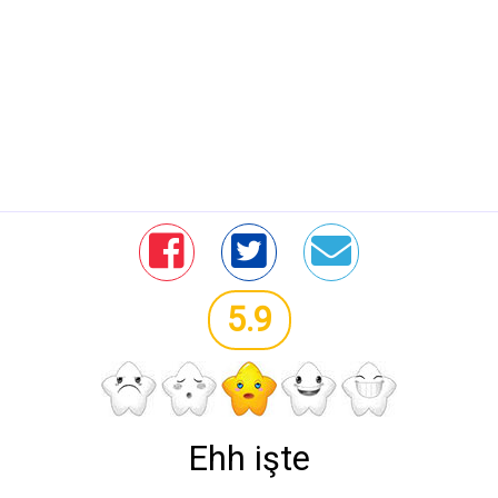
5.9
Ehh işte