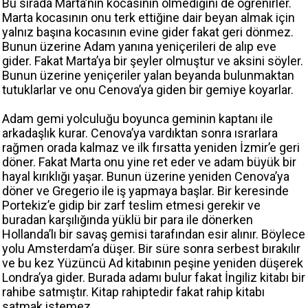
Bu sırada Marta’nın kocasının ölmediğini de öğrenirler.
Marta kocasının onu terk ettiğine dair beyan almak için
yalnız başına kocasının evine gider fakat geri dönmez.
Bunun üzerine Adam yanına yeniçerileri de alıp eve
gider. Fakat Marta’ya bir şeyler olmuştur ve aksini söyler.
Bunun üzerine yeniçeriler yalan beyanda bulunmaktan
tutuklarlar ve onu Cenova’ya giden bir gemiye koyarlar.
Adam gemi yolculuğu boyunca geminin kaptanı ile
arkadaşlık kurar. Cenova’ya vardıktan sonra ısrarlara
rağmen orada kalmaz ve ilk fırsatta yeniden İzmir’e geri
döner. Fakat Marta onu yine ret eder ve adam büyük bir
hayal kırıklığı yaşar. Bunun üzerine yeniden Cenova’ya
döner ve Gregerio ile iş yapmaya başlar. Bir keresinde
Portekiz’e gidip bir zarf teslim etmesi gerekir ve
buradan karşılığında yüklü bir para ile dönerken
Hollanda’lı bir savaş gemisi tarafından esir alınır. Böylece
yolu Amsterdam’a düşer. Bir süre sonra serbest bırakılır
ve bu kez Yüzüncü Ad kitabının peşine yeniden düşerek
Londra’ya gider. Burada adamı bulur fakat İngiliz kitabı bir
rahibe satmıştır. Kitap rahiptedir fakat rahip kitabı
satmak istemez.