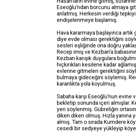
Hasan’ların evine gitmiş, sütann
Eseoğlu’ndan borcunu almaya gittiğ
anlatmış. Herkesin verdiği tepkiy
endişelenmeye başlamış.
Hava kararmaya başlayınca artık 
diye evde olması gerektiğini söyl
sesleri eşliğinde ona doğru yakla
Recep imiş ve Kezban’a babasını
Kezban karışık duygulara boğulmu
hıçkırıkları kesilene kadar ağlamı
evlerine gitmeleri gerektiğini sö
bulmaya gideceğini söylemiş. Rec
karanlıkta yola koyulmuş.
Sabaha karşı Eseoğlu’nun evine va
bekletip sonunda içeri almışlar. 
yeri söylenmiş. Gübreliğin ortasın
diken diken olmuş. Hızla yanına ya
almış. Tam o sırada Kumdere köy
cesedi bir sedyeye yükleyip köye