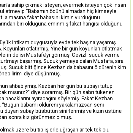
n’a sahip çıkmak isteyen, evermek isteyen çok insan
abul etmeyip “Babamın öcünü almadan hiç kimseyle
ı almasına fakat babasını kimin vurduğunu
rından biri olduğuna eminmiş fakat hangisi olduğunu
büyük intikam duygusuyla evde tek başına yaşamış.
ş. Koyunları otlatırmış. Yine bir gün koyunları otlatmak
ylerin delisi Mustafa’yı görmüş. Cevizli sucuk verme
oturtmayı başarmış. Sucuk yemeye dalan Mustafa, sıra
rmuş. Sucuk bittiğinde Kezban da babasını öldürenin kim
önebilirim' diye düşünmüş.
’nun ahbabıymış. Kezban her gün bu subayı tutup
k mısınız?” diye sorarmış. Bir gün sabrı tükenen
sa bacaklarını ayıracağını söylemiş. Fakat Kezban
. “Bugün babamı öldüreni yakalamazsan seni
nu duyan subay büsbütün sinirlenmiş ve kızın üstüne
aydan sonra kız görünmez olmuş.
olmak üzere bu tip işlerle uğraşanlar tek tek ölü