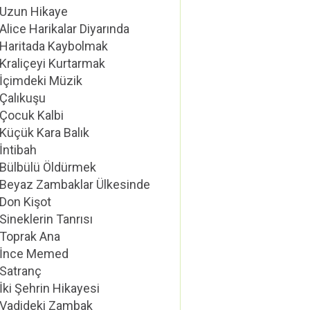
Uzun Hikaye
Alice Harikalar Diyarında
Haritada Kaybolmak
Kraliçeyi Kurtarmak
İçimdeki Müzik
Çalıkuşu
Çocuk Kalbi
Küçük Kara Balık
İntibah
Bülbülü Öldürmek
Beyaz Zambaklar Ülkesinde
Don Kişot
Sineklerin Tanrısı
Toprak Ana
İnce Memed
Satranç
İki Şehrin Hikayesi
Vadideki Zambak