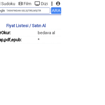
Sudoku
Film
Dizi
Fiyat Listesi / Satın Al
rOkur:
bedava al
ap,pdf,epub:
*