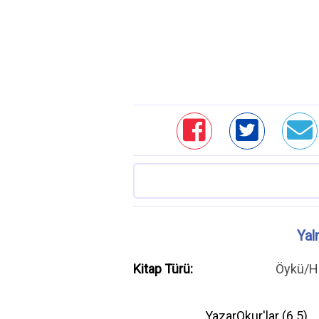
Yal
Kitap Türü:
Öykü/H
YazarOkur'lar (
6.5
)