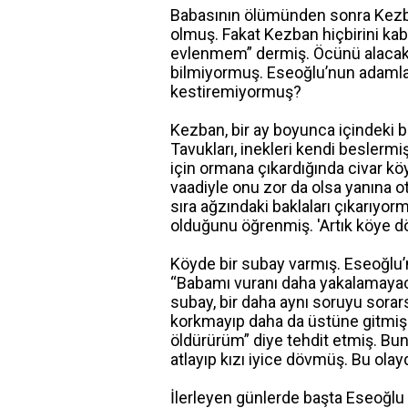
Babasının ölümünden sonra Kezba
olmuş. Fakat Kezban hiçbirini k
evlenmem” dermiş. Öcünü alacakt
bilmiyormuş. Eseoğlu’nun adamla
kestiremiyormuş?
Kezban, bir ay boyunca içindeki 
Tavukları, inekleri kendi beslermi
için ormana çıkardığında civar kö
vaadiyle onu zor da olsa yanına 
sıra ağzındaki baklaları çıkarıyo
olduğunu öğrenmiş. 'Artık köye d
Köyde bir subay varmış. Eseoğlu
“Babamı vuranı daha yakalamayaca
subay, bir daha aynı soruyu sorar
korkmayıp daha da üstüne gitmiş
öldürürüm” diye tehdit etmiş. Bu
atlayıp kızı iyice dövmüş. Bu ol
İlerleyen günlerde başta Eseoğlu 