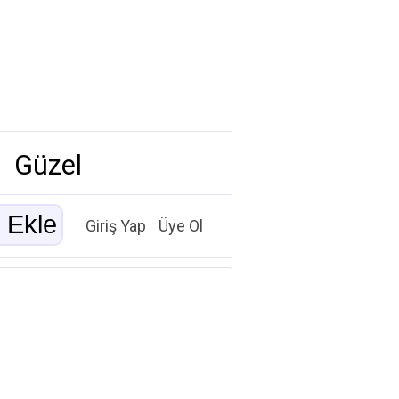
Güzel
Giriş Yap
Üye Ol