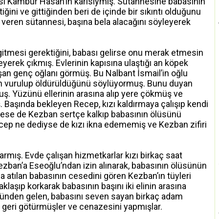
esi Kambur Hasan’ın karısıymış. Sütannesine babasının
ini ve gittiğinden beri de içinde bir sıkıntı olduğunu
i veren sütannesi, başına bela alacağını söyleyerek
gitmesi gerektiğini, babası gelirse onu merak etmesin
eyerek çıkmış. Evlerinin kapısına ulaştığı an köpek
şan genç oğlanı görmüş. Bu Nalbant İsmail’in oğlu
n vurulup öldürüldüğünü söylüyormuş. Bunu duyan
ş. Yüzünü ellerinin arasına alıp yere çökmüş ve
ş. Başında bekleyen Recep, kızı kaldırmaya çalışıp kendi
ylese de Kezban sertçe kalkıp babasının ölüsünü
ep ne dediyse de kızı ikna edememiş ve Kezban zifiri
rmış. Evde çalışan hizmetkarlar kızı birkaç saat
Kezban’a Eseoğlu’ndan izin alınarak, babasının ölüsünün
a atılan babasının cesedini gören Kezban’ın tüyleri
klaşıp korkarak babasının başını iki elinin arasına
ünden gelen, babasını seven sayan birkaç adam
 geri götürmüşler ve cenazesini yapmışlar.