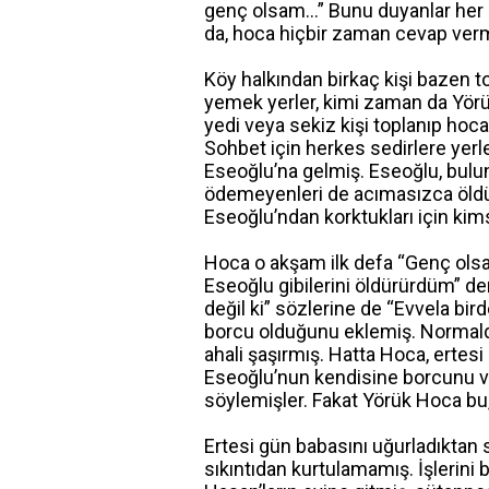
genç olsam…” Bunu duyanlar her 
da, hoca hiçbir zaman cevap ver
Köy halkından birkaç kişi bazen 
yemek yerler, kimi zaman da Yörü
yedi veya sekiz kişi toplanıp hoc
Sohbet için herkes sedirlere yer
Eseoğlu’na gelmiş. Eseoğlu, bulun
ödemeyenleri de acımasızca öldü
Eseoğlu’ndan korktukları için k
Hoca o akşam ilk defa “Genç olsa
Eseoğlu gibilerini öldürürdüm” de
değil ki” sözlerine de “Evvela bir
borcu olduğunu eklemiş. Normald
ahali şaşırmış. Hatta Hoca, ertesi
Eseoğlu’nun kendisine borcunu v
söylemişler. Fakat Yörük Hoca bu,
Ertesi gün babasını uğurladıktan s
sıkıntıdan kurtulamamış. İşlerini