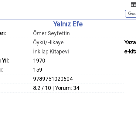
Yalnız Efe
rı:
Ömer Seyfettin
Öykü/Hikaye
Yaza
İnkılap Kitapevi
e-kit
 Yıl:
1970
ı:
159
9789751020604
:
8.2 / 10 | Yorum: 34