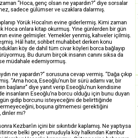
zaman “Hoca, genç olsan ne yapardın?” diye sorsalar
mez, sadece gülümser ve uzaklara dalarmış.
toplanıp Yörük Hoca’nın evine giderlermiş. Kimi zaman
k Hoca onlara kitap okurmuş. Yine günlerden bir gün
anın evine gelmişler. Yemekler yenmiş, kahveler içilmiş.
leşmiş. Hâl hatır, sohbet muhabbet derken konu
dukları köy de dahil tüm civar köyleri borca bağlayıp
rüyormuş. Bu durum birçok insanın canını sıksa da
imse müdahale edemiyormuş.
ydın ne yapardın?” sorusuna cevap vermiş. “Dağa çıkıp
miş. “Ama hoca, Eseoğlu’nun bir sürü adamı var, bir
den başlanır” diye yanıt verip Eseoğlu’nun kendisine
e insanların Eseoğlu’na borcu olduğu için bunu duyan
 gün gidip borcunu isteyeceğini de belirttiğinde
ermeyeceğini, boşuna gitmemesi gerektiğini
 dinler mi?
onra Kezban’ın içini bir sıkıntıdır kaplamış. Ne yaptıysa
 bitirince belki geçer umuduyla köy halkından Kambur