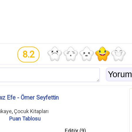
8.2
nız Efe - Ömer Seyfettin
ikaye
,
Çocuk Kitapları
Puan Tablosu
Editör (
9
)