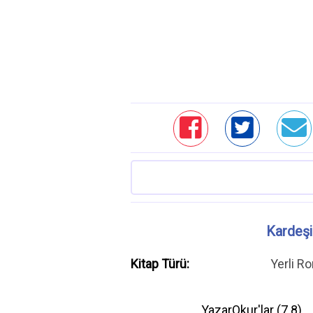
Kardeşim
Kitap Türü:
Yerli R
YazarOkur'lar (
7.8
)