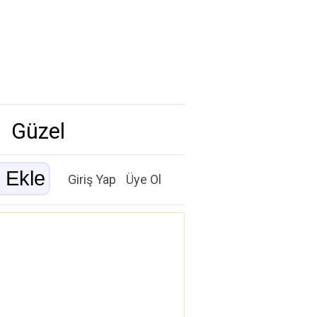
Güzel
Giriş Yap
Üye Ol