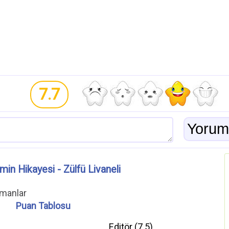
7.7
in Hikayesi - Zülfü Livaneli
omanlar
Puan Tablosu
Editör (
7.5
)