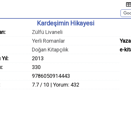
Kardeşimin Hikayesi
rı:
Zülfü Livaneli
Yerli Romanlar
Yaza
Doğan Kitapçılık
e-kit
 Yıl:
2013
ı:
330
9786050914443
:
7.7 / 10 | Yorum: 432