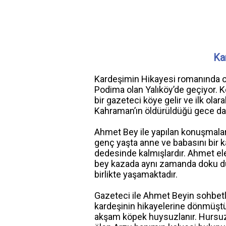
Ka
Kardeşimin Hikayesi romanında ola
Podima olan Yalıköy’de geçiyor. K
bir gazeteci köye gelir ve ilk ola
Kahraman’ın öldürüldüğü gece dave
Ahmet Bey ile yapılan konuşmala
genç yaşta anne ve babasını bir ka
dedesinde kalmışlardır. Ahmet el
bey kazada aynı zamanda doku du
birlikte yaşamaktadır.
Gazeteci ile Ahmet Beyin sohbetl
kardeşinin hikayelerine dönmüştür
akşam köpek huysuzlanır. Hursuz