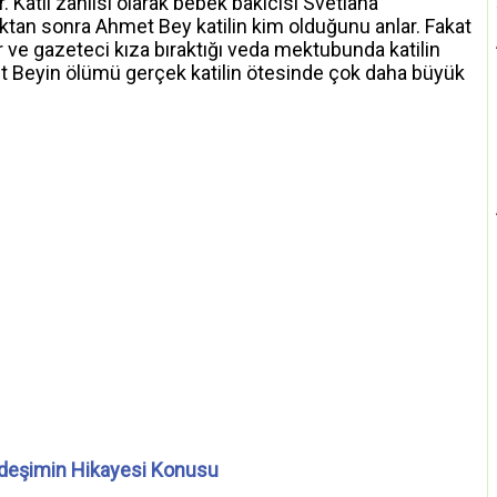
 Katil zanlısı olarak bebek bakıcısı Svetlana
uktan sonra Ahmet Bey katilin kim olduğunu anlar. Fakat
 ve gazeteci kıza bıraktığı veda mektubunda katilin
t Beyin ölümü gerçek katilin ötesinde çok daha büyük
deşimin Hikayesi Konusu