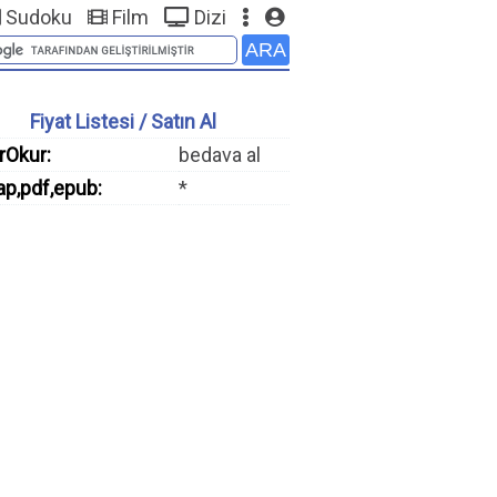
Sudoku
Film
Dizi
Fiyat Listesi / Satın Al
rOkur:
bedava al
ap,pdf,epub:
*