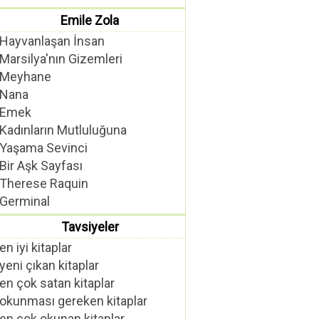
Emile Zola
Hayvanlaşan İnsan
Marsilya'nın Gizemleri
Meyhane
Nana
Emek
Kadınların Mutluluğuna
Yaşama Sevinci
Bir Aşk Sayfası
Therese Raquin
Germinal
Tavsiyeler
en iyi kitaplar
yeni çıkan kitaplar
en çok satan kitaplar
okunması gereken kitaplar
en çok okunan kitaplar