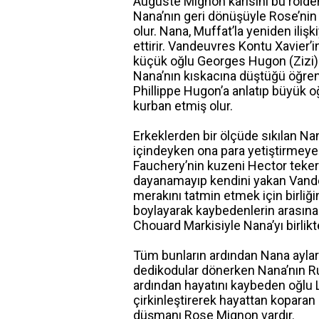
Auguste Mignon karısını bu rolden
Nana’nın geri dönüşüyle Rose’nin
olur. Nana, Muffat’la yeniden ili
ettirir. Vandeuvres Kontu Xavier’
küçük oğlu Georges Hugon (Zizi) da
Nana’nın kıskacına düştüğü öğr
Phillippe Hugon’a anlatıp büyük o
kurban etmiş olur.
Erkeklerden bir ölçüde sıkılan Nan
içindeyken ona para yetiştirmeye
Fauchery’nin kuzeni Hector teker t
dayanamayıp kendini yakan Vandeu
merakını tatmin etmek için birliğ
boylayarak kaybedenlerin arasına 
Chouard Markisiyle Nana’yı birlik
Tüm bunların ardından Nana aylar
dedikodular dönerken Nana’nın Ru
ardından hayatını kaybeden oğlu Lo
çirkinleştirerek hayattan koparan
düşmanı Rose Mignon vardır.