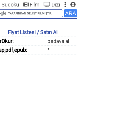
Sudoku
Film
Dizi
Fiyat Listesi / Satın Al
rOkur:
bedava al
ap,pdf,epub:
*