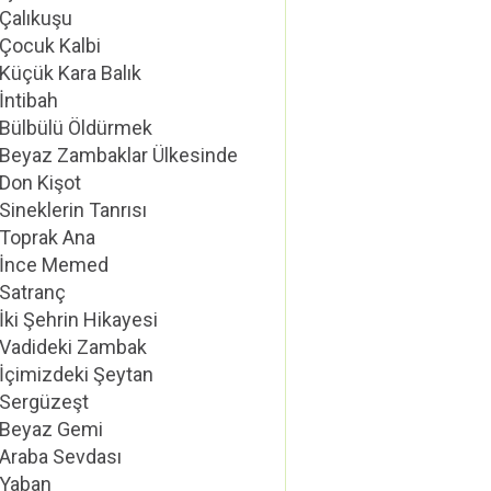
Çalıkuşu
Çocuk Kalbi
Küçük Kara Balık
İntibah
Bülbülü Öldürmek
Beyaz Zambaklar Ülkesinde
Don Kişot
Sineklerin Tanrısı
Toprak Ana
İnce Memed
Satranç
İki Şehrin Hikayesi
Vadideki Zambak
İçimizdeki Şeytan
Sergüzeşt
Beyaz Gemi
Araba Sevdası
Yaban