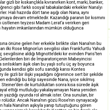
r gizli bir kıskançlıkla kıvranırken kont, marki, banker,
renci gibi farklı sosyal tabakalardaki erkekler Nana’yı
rler. Hali hazırda dört tane aşığı olan Nana, aynı
şmaya devam etmektedir. Kazandığı paranın bir kısmını
ını üstlenen teyzesi Madam Lerat’a verirken geri
üks hayatın imkanlarından mümkün olduğunca
ına önüne gelen her erkekle birlikte olan Nana’nın bu
an ilki Rose Mignon’un sevgilisi olan Frankfurtlu Yahudi
 sevgilisine aldığı Mignotte’deki kır evinden Paris’ten
 Gelenlerden biri de İmparatoriçenin Mabeyincisi
a sırılsıklam âşık olan bu yaşlı sofu üç ay boyunca
uğunda kendisi gibi sofu sandığı karısı Kontes
le gizli bir ilişki yaşadığını öğrenince sert bir şekilde
en edindiği bu bilgi sayesinde Nana, iyice sıkılmış
 Steiner’den de kurtulduktan sonra kısa sürede âşık
hayal ettiği mutluluğu yakalayamayan Nana yeniden
 yazdığı oyunda rol almak ister. Ona sunulan, bir
 rolüdür. Ancak Nana’nın gözü Rose’nin oynayacağı
ın hala Nana’nın aşkıyla yanıp tutuştuğunu gören