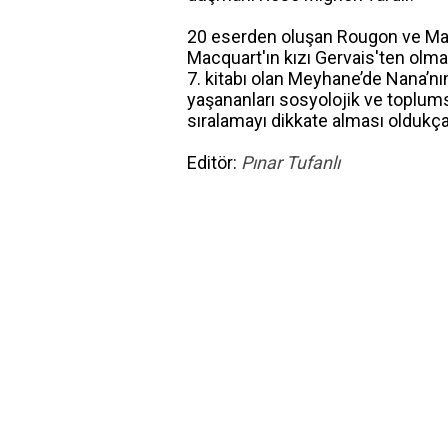
20 eserden oluşan Rougon ve Macq
Macquart'ın kızı Gervais'ten olma 
7. kitabı olan Meyhane’de Nana’nın
yaşananları sosyolojik ve toplum
sıralamayı dikkate alması oldukç
Editör:
Pınar Tufanlı