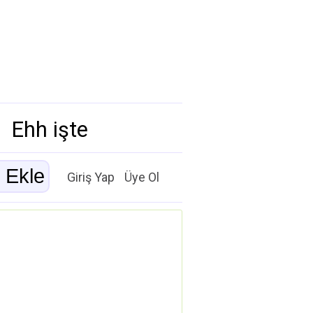
Ehh işte
Giriş Yap
Üye Ol