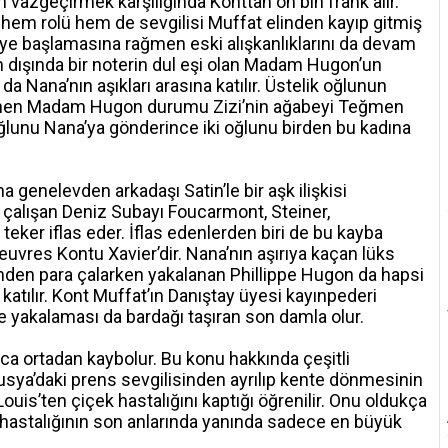
 vazgeçirmek karşılığında Konttan on bin frank alır.
 hem rolü hem de sevgilisi Muffat elinden kayıp gitmiş
şkiye başlamasına rağmen eski alışkanlıklarını da devam
in dışında bir noterin dul eşi olan Madam Hugon’un
 Nana’nın aşıkları arasına katılır. Üstelik oğlunun
enen Madam Hugon durumu Zizi’nin ağabeyi Teğmen
ğlunu Nana’ya gönderince iki oğlunu birden bu kadına
a genelevden arkadaşı Satin’le bir aşk ilişkisi
 çalışan Deniz Subayı Foucarmont, Steiner,
eker iflas eder. İflas edenlerden biri de bu kayba
vres Kontu Xavier’dir. Nana’nın aşırıya kaçan lüks
inden para çalarken yakalanan Phillippe Hugon da hapsi
katılır. Kont Muffat’ın Danıştay üyesi kayınpederi
te yakalaması da bardağı taşıran son damla olur.
ca ortadan kaybolur. Bu konu hakkında çeşitli
sya’daki prens sevgilisinden ayrılıp kente dönmesinin
uis’ten çiçek hastalığını kaptığı öğrenilir. Onu oldukça
 hastalığının son anlarında yanında sadece en büyük