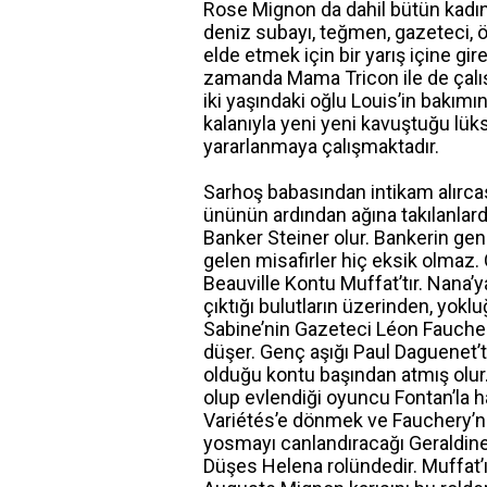
Rose Mignon da dahil bütün kadınla
deniz subayı, teğmen, gazeteci, öğ
elde etmek için bir yarış içine gire
zamanda Mama Tricon ile de çalı
iki yaşındaki oğlu Louis’in bakım
kalanıyla yeni yeni kavuştuğu l
yararlanmaya çalışmaktadır.
Sarhoş babasından intikam alırcas
ününün ardından ağına takılanlard
Banker Steiner olur. Bankerin genç
gelen misafirler hiç eksik olmaz.
Beauville Kontu Muffat’tır. Nana’y
çıktığı bulutların üzerinden, yokl
Sabine’nin Gazeteci Léon Fauchery i
düşer. Genç aşığı Paul Daguenet’t
olduğu kontu başından atmış olur.
olup evlendiği oyuncu Fontan’la 
Variétés’e dönmek ve Fauchery’nin
yosmayı canlandıracağı Geraldine
Düşes Helena rolündedir. Muffat’