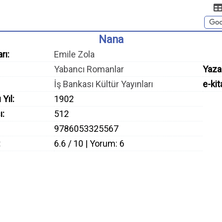
Nana
rı:
Emile Zola
Yabancı Romanlar
Yaza
İş Bankası Kültür Yayınları
e-kit
 Yıl:
1902
ı:
512
9786053325567
:
6.6 / 10 | Yorum: 6