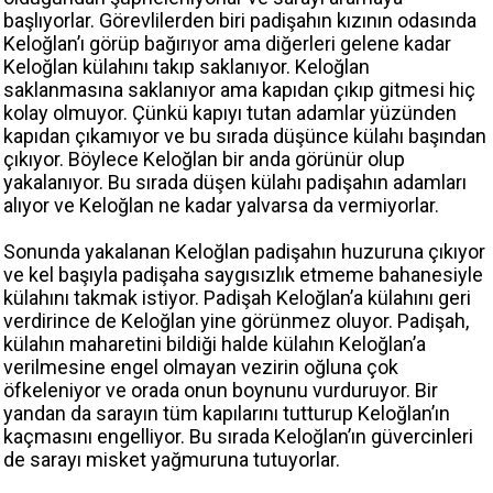
başlıyorlar. Görevlilerden biri padişahın kızının odasında
Keloğlan’ı görüp bağırıyor ama diğerleri gelene kadar
Keloğlan külahını takıp saklanıyor. Keloğlan
saklanmasına saklanıyor ama kapıdan çıkıp gitmesi hiç
kolay olmuyor. Çünkü kapıyı tutan adamlar yüzünden
kapıdan çıkamıyor ve bu sırada düşünce külahı başından
çıkıyor. Böylece Keloğlan bir anda görünür olup
yakalanıyor. Bu sırada düşen külahı padişahın adamları
alıyor ve Keloğlan ne kadar yalvarsa da vermiyorlar.
Sonunda yakalanan Keloğlan padişahın huzuruna çıkıyor
ve kel başıyla padişaha saygısızlık etmeme bahanesiyle
külahını takmak istiyor. Padişah Keloğlan’a külahını geri
verdirince de Keloğlan yine görünmez oluyor. Padişah,
külahın maharetini bildiği halde külahın Keloğlan’a
verilmesine engel olmayan vezirin oğluna çok
öfkeleniyor ve orada onun boynunu vurduruyor. Bir
yandan da sarayın tüm kapılarını tutturup Keloğlan’ın
kaçmasını engelliyor. Bu sırada Keloğlan’ın güvercinleri
de sarayı misket yağmuruna tutuyorlar.