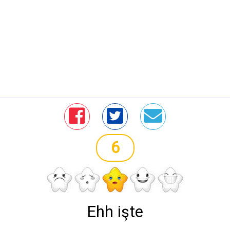
6
Ehh işte