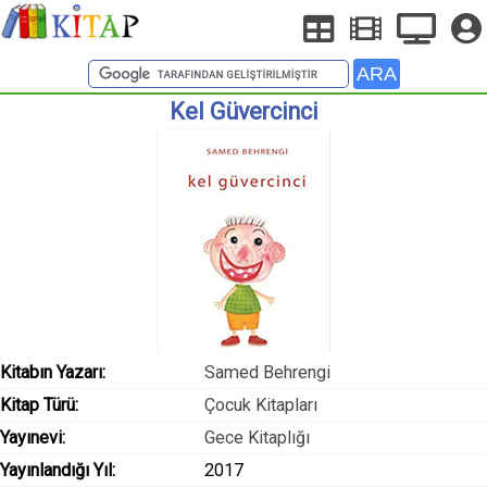
Kel Güvercinci
Kitabın Yazarı:
Samed Behrengi
Kitap Türü:
Çocuk Kitapları
Yayınevi:
Gece Kitaplığı
Yayınlandığı Yıl:
2017