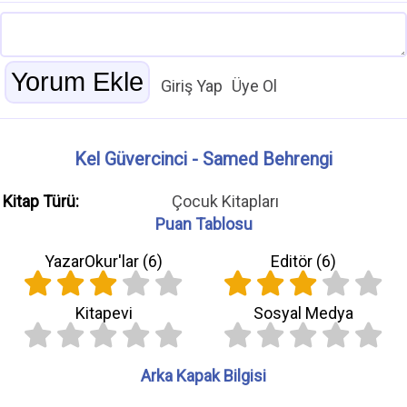
Giriş Yap
Üye Ol
Kel Güvercinci - Samed Behrengi
Kitap Türü:
Çocuk Kitapları
Puan Tablosu
YazarOkur'lar (
6
)
Editör (
6
)
Kitapevi
Sosyal Medya
Arka Kapak Bilgisi