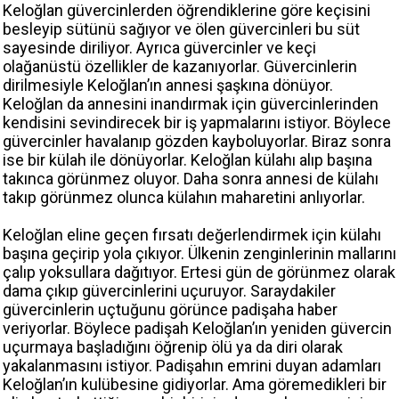
Keloğlan güvercinlerden öğrendiklerine göre keçisini
besleyip sütünü sağıyor ve ölen güvercinleri bu süt
sayesinde diriliyor. Ayrıca güvercinler ve keçi
olağanüstü özellikler de kazanıyorlar. Güvercinlerin
dirilmesiyle Keloğlan’ın annesi şaşkına dönüyor.
Keloğlan da annesini inandırmak için güvercinlerinden
kendisini sevindirecek bir iş yapmalarını istiyor. Böylece
güvercinler havalanıp gözden kayboluyorlar. Biraz sonra
ise bir külah ile dönüyorlar. Keloğlan külahı alıp başına
takınca görünmez oluyor. Daha sonra annesi de külahı
takıp görünmez olunca külahın maharetini anlıyorlar.
Keloğlan eline geçen fırsatı değerlendirmek için külahı
başına geçirip yola çıkıyor. Ülkenin zenginlerinin mallarını
çalıp yoksullara dağıtıyor. Ertesi gün de görünmez olarak
dama çıkıp güvercinlerini uçuruyor. Saraydakiler
güvercinlerin uçtuğunu görünce padişaha haber
veriyorlar. Böylece padişah Keloğlan’ın yeniden güvercin
uçurmaya başladığını öğrenip ölü ya da diri olarak
yakalanmasını istiyor. Padişahın emrini duyan adamları
Keloğlan’ın kulübesine gidiyorlar. Ama göremedikleri bir