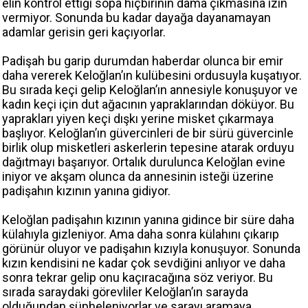
elin kontrol ettiği sopa hiçbirinin dama çıkmasına izin
vermiyor. Sonunda bu kadar dayağa dayanamayan
adamlar gerisin geri kaçıyorlar.
Padişah bu garip durumdan haberdar olunca bir emir
daha vererek Keloğlan’ın kulübesini ordusuyla kuşatıyor.
Bu sırada keçi gelip Keloğlan’ın annesiyle konuşuyor ve
kadın keçi için dut ağacının yapraklarından döküyor. Bu
yaprakları yiyen keçi dışkı yerine misket çıkarmaya
başlıyor. Keloğlan’ın güvercinleri de bir sürü güvercinle
birlik olup misketleri askerlerin tepesine atarak orduyu
dağıtmayı başarıyor. Ortalık durulunca Keloğlan evine
iniyor ve akşam olunca da annesinin isteği üzerine
padişahın kızının yanına gidiyor.
Keloğlan padişahın kızının yanına gidince bir süre daha
külahıyla gizleniyor. Ama daha sonra külahını çıkarıp
görünür oluyor ve padişahın kızıyla konuşuyor. Sonunda
kızın kendisini ne kadar çok sevdiğini anlıyor ve daha
sonra tekrar gelip onu kaçıracağına söz veriyor. Bu
sırada saraydaki görevliler Keloğlan’ın sarayda
olduğundan şüpheleniyorlar ve sarayı aramaya