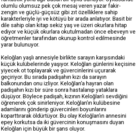
olumlu olumsuz pek çok mesaj veren yazar fakir-
zengin ve güçlü-güçsüz gibi zıt özelliklere sahip
karakterleriyle iyi ve kötüyü bir arada anlatıyor. Basit bir
dile sahip olan kitap sekiz yaş ve üzeri okurlara hitap
ediyor ve küçük okurlara okutulmadan önce ebeveyn ve
öğretmenler tarafından okunup kontrol edilmesinde
yarar bulunuyor.
Keloğlan yaşlı annesiyle birlikte sarayın karşısındaki
küçük kulübelerinde yaşıyor. Keloğlan günlerini keçisine
yiyecek ot toplayarak ve güvercinlerini uçurarak
geçiriyor. Bu sırada padişahın kızı da sarayın
balkonundan onu izliyor. Keloğlan’a hayran olan
padişahın kızı bir süre sonra hastalanıp yataklara
düşüyor. Böylece padişah, kızının Keloğlan’ı sevdiğini
öğrenerek çok sinirleniyor. Keloğlan’ın kulübesine
adamlarını gönderip güvercinleri boyunlarını
koparttırarak öldürtüyor. Bu olay Keloğlan’ın annesini
epey korkutsa da iki güvercinin konuşmasını duyan
Keloğlan için büyük bir şans oluyor.