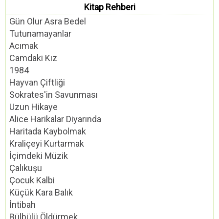
Kitap Rehberi
Gün Olur Asra Bedel
Tutunamayanlar
Acımak
Camdaki Kız
1984
Hayvan Çiftliği
Sokrates'in Savunması
Uzun Hikaye
Alice Harikalar Diyarında
Haritada Kaybolmak
Kraliçeyi Kurtarmak
İçimdeki Müzik
Çalıkuşu
Çocuk Kalbi
Küçük Kara Balık
İntibah
Bülbülü Öldürmek