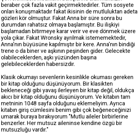
beraber çok fazla vakit geçirmektedirler. Tüm sosyete
onları konuşmaktadır fakat ikisinin de mutluluktan adeta
gözleri kör olmuştur. Fakat Anna bir süre sonra bu
durumdan rahatsız olmaya başlamıştır. Bu ilişkiyi
başlamadan bitirmeye karar verir ve eve dönmek üzere
yola çıkar. Fakat Wronsky ayrılmak istememektedir,
Anna'nın büyüsüne kapılmıştır bir kere. Anna'nın bindiği
trene o da biner ve aşkının peşinden gider. Gelecekte
olabileceklerden, aşkı yüzünden başına
gelebileceklerden habersizdir.
Klasik okumayı sevenlerin kesinlikle okuması gereken
bir kitap olduğunu düşünüyorum. Bir klasikten
bekleneceği gibi yavaş ilerleyen bir kitap değil, oldukça
akıcı bir kitap olduğunu düşünüyorum. Ve kitabın tam
metninin 1048 sayfa olduğunu eklemeliyim. Ayrıca
kitabın giriş cümlesini benim gibi çok beğeneceğinizi
umarak buraya bırakıyorum "Mutlu aileler birbirlerine
benzerler. Her mutsuz aileninse kendine özgü bir
mutsuzluğu vardır."