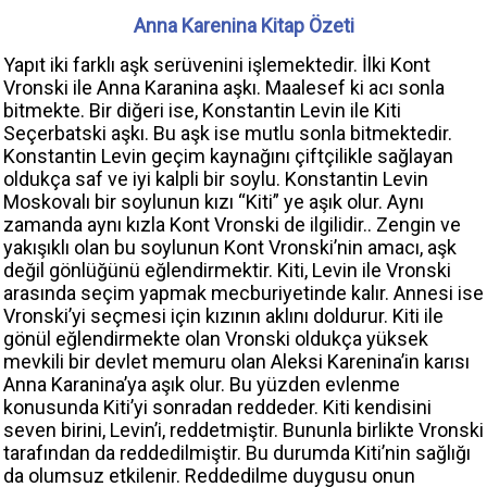
Anna Karenina Kitap Özeti
Yapıt iki farklı aşk serüvenini işlemektedir. İlki Kont
Vronski ile Anna Karanina aşkı. Maalesef ki acı sonla
bitmekte. Bir diğeri ise, Konstantin Levin ile Kiti
Seçerbatski aşkı. Bu aşk ise mutlu sonla bitmektedir.
Konstantin Levin geçim kaynağını çiftçilikle sağlayan
oldukça saf ve iyi kalpli bir soylu. Konstantin Levin
Moskovalı bir soylunun kızı “Kiti” ye aşık olur. Aynı
zamanda aynı kızla Kont Vronski de ilgilidir.. Zengin ve
yakışıklı olan bu soylunun Kont Vronski’nin amacı, aşk
değil gönlüğünü eğlendirmektir. Kiti, Levin ile Vronski
arasında seçim yapmak mecburiyetinde kalır. Annesi ise
Vronski’yi seçmesi için kızının aklını doldurur. Kiti ile
gönül eğlendirmekte olan Vronski oldukça yüksek
mevkili bir devlet memuru olan Aleksi Karenina’in karısı
Anna Karanina’ya aşık olur. Bu yüzden evlenme
konusunda Kiti’yi sonradan reddeder. Kiti kendisini
seven birini, Levin’i, reddetmiştir. Bununla birlikte Vronski
tarafından da reddedilmiştir. Bu durumda Kiti’nin sağlığı
da olumsuz etkilenir. Reddedilme duygusu onun