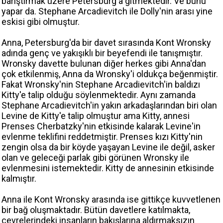
barıştırmak üzere Petersburg'a gitmektedir. Ve bunu
yapar da. Stephane Arcadievitch ile Dolly'nin arası yine
eskisi gibi olmuştur.
Anna, Petersburg'da bir davet sırasında Kont Wronsky
adında genç ve yakışıklı bir beyefendi ile tanışmıştır.
Wronsky davette bulunan diğer herkes gibi Anna'dan
çok etkilenmiş, Anna da Wronsky'i oldukça beğenmiştir.
Fakat Wronsky'nin Stephane Arcadievitch'in baldızı
Kitty'e talip olduğu söylenmektedir. Aynı zamanda
Stephane Arcadievitch'in yakın arkadaşlarından biri olan
Levine de Kitty'e talip olmuştur ama Kitty, annesi
Prenses Cherbatzky'nin etkisinde kalarak Levine'in
evlenme teklifini reddetmiştir. Prenses kızı Kitty'nin
zengin olsa da bir köyde yaşayan Levine ile değil, asker
olan ve geleceği parlak gibi görünen Wronsky ile
evlenmesini istemektedir. Kitty de annesinin etkisinde
kalmıştır.
Anna ile Kont Wronsky arasında ise gittikçe kuvvetlenen
bir bağ oluşmaktadır. Bütün davetlere katılmakta,
çevrelerindeki insanların bakışlarına aldırmaksızın