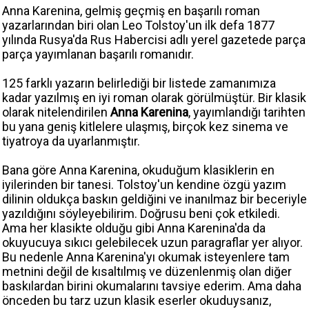
Anna Karenina, gelmiş geçmiş en başarılı roman
yazarlarından biri olan Leo Tolstoy'un ilk defa 1877
yılında Rusya'da Rus Habercisi adlı yerel gazetede parça
parça yayımlanan başarılı romanıdır.
125 farklı yazarın belirlediği bir listede zamanımıza
kadar yazılmış en iyi roman olarak görülmüştür. Bir klasik
olarak nitelendirilen
Anna Karenina
, yayımlandığı tarihten
bu yana geniş kitlelere ulaşmış, birçok kez sinema ve
tiyatroya da uyarlanmıştır.
Bana göre Anna Karenina, okuduğum klasiklerin en
iyilerinden bir tanesi. Tolstoy'un kendine özgü yazım
dilinin oldukça baskın geldiğini ve inanılmaz bir beceriyle
yazıldığını söyleyebilirim. Doğrusu beni çok etkiledi.
Ama her klasikte olduğu gibi Anna Karenina'da da
okuyucuya sıkıcı gelebilecek uzun paragraflar yer alıyor.
Bu nedenle Anna Karenina'yı okumak isteyenlere tam
metnini değil de kısaltılmış ve düzenlenmiş olan diğer
baskılardan birini okumalarını tavsiye ederim. Ama daha
önceden bu tarz uzun klasik eserler okuduysanız,