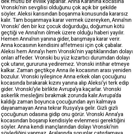
dek mutlu bir evlilik yaparlar. Anna Karanina kocasına
Vronski’nin sevgilisi olduğunu çok açık bir şekilde
söyler. Aleksi karısından boşanma konusunda kararsız
kalır. Tam boşanmaya karar vermek üzereyken, Anna’nın
Vronski’ den bir kız çocuk doğurduğu, doğumun kötü
geçtiği ve Anna’nın ölmek üzere olduğu haberi yayılır.
Hemen Anna’nın yanına gider, barışmaya karar verir.
Anna kocasının kendisini affetmesi için çok çabalar.
Aleksi hem Anna’yı hem Vronski’nin yaptıklarından dolayı
onları affeder. Vronski bu yüz kızartıcı durumdan dolayı
çok utanır, gururuna yediremez. Vronski intihar etmeye
kalkar. Zaman geçtikçe Anna ile kocasının arası yeniden
bozulur. Vronski iyileşince Anna erkek olan çocuğunu
kocasında bırakarak kızını yanına alıp Aleksi’yi terk edip
gider. Vronski’yle birlikte Avrupa’ya kaçarlar. Vronski
askerlik mesleğini bırakmak zorunda kalır.Avrupa’da
kaldığı zaman boyunca çocuğundan ayrı kalmaya
dayanamayan Anna tekrar Rusya’ya gelir. Gizli gizli
çocuğunun odasına gidip onu görür. Vronski Anna’ya
kocasından boşanıp kendisiyle evlenmesi gerektiğini
söyler. Anna kendi inançlarından dolayı Vronski’nin
söylediğini yapmaz. Aralarında sorunlar çatırdamaya