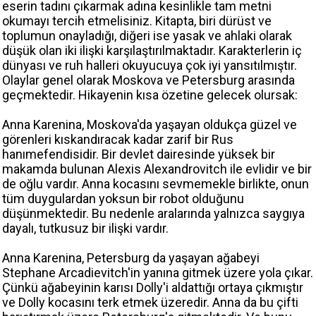
eserin tadını çıkarmak adına kesinlikle tam metni
okumayı tercih etmelisiniz. Kitapta, biri dürüst ve
toplumun onayladığı, diğeri ise yasak ve ahlaki olarak
düşük olan iki ilişki karşılaştırılmaktadır. Karakterlerin iç
dünyası ve ruh halleri okuyucuya çok iyi yansıtılmıştır.
Olaylar genel olarak Moskova ve Petersburg arasında
geçmektedir. Hikayenin kısa özetine gelecek olursak:
Anna Karenina, Moskova'da yaşayan oldukça güzel ve
görenleri kıskandıracak kadar zarif bir Rus
hanımefendisidir. Bir devlet dairesinde yüksek bir
makamda bulunan Alexis Alexandrovitch ile evlidir ve bir
de oğlu vardır. Anna kocasını sevmemekle birlikte, onun
tüm duygulardan yoksun bir robot olduğunu
düşünmektedir. Bu nedenle aralarında yalnızca saygıya
dayalı, tutkusuz bir ilişki vardır.
Anna Karenina, Petersburg da yaşayan ağabeyi
Stephane Arcadievitch'in yanına gitmek üzere yola çıkar.
Çünkü ağabeyinin karısı Dolly'i aldattığı ortaya çıkmıştır
ve Dolly kocasını terk etmek üzeredir. Anna da bu çifti