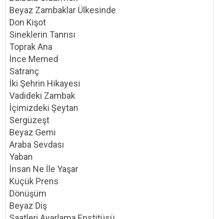
Beyaz Zambaklar Ülkesinde
Don Kişot
Sineklerin Tanrısı
Toprak Ana
İnce Memed
Satranç
İki Şehrin Hikayesi
Vadideki Zambak
İçimizdeki Şeytan
Sergüzeşt
Beyaz Gemi
Araba Sevdası
Yaban
İnsan Ne İle Yaşar
Küçük Prens
Dönüşüm
Beyaz Diş
Saatleri Ayarlama Enstitüsü