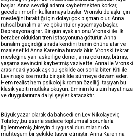
başlar. Anna sevdiği adamı kaybetmekten korkar,
geceleri morfin kullanmaya başlar. Vronski de aşkı için
mesleğini bıraktığı için dolayı çok pişman olur. Anna
ruhsal bunalımlar ve çöküntüler yaşamaya başlar.
Depresyona girer. Bir gün ayakları onu Vronski ile ilk
beraber oldukları tren istasyonuna götürür. Anna
bunalım geçirdiği sırada kendini trenin önüne atar ve
maalesef ki Anna Karenina burada ölür. Vronski tekrar
mesleğine yani askerliğe döner; ama çökmüş, bitmiş,
yaşama sevincini kaybetmiş vaziyette. Anna ile Vronski
arasındaki yasak aşk bu şekilde acı sonla biter. Kiti ile
Levin aşkı ise mutlu bir şekilde sürmeye devam eder.
Hem realist hem psikolojik roman özelliği taşıyan bu
klasik yapıtı mutlaka okuyun. Eminim ki sizin hayatınıza
ve duygularınıza da iyi şeyler katacaktır.
Büyük yazar olarak da bahsedilen Lev Nikolayeviç
Tolstoy ,bu eserle sadece toplumsal sorunlarla
ilgilenmemiş ,bireyin duygusal durumlarını da
muhteşem bir şekilde tasvir etmiştir. Anna Karenina