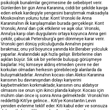
psikolojik bunalımlar geçirmesine de sebebiyet verir.
Günlerden bir gün Anna Karanina, ciddi bir şekilde kavga
eden erkek kardeşiyle yengesini barıştırmak maksadıyla
Moskova’nın yolunu tutar. Kont Vronski ile Anna
Karanina’nın ilk karşılaşmaları burada gerçekleşir. Kont
Vronski, Anna’ dan çok etkilenir ve aşık olur. Vronski,
Anna’ya karşı olan duygularını ortaya koyunca Anna geri
çekilir, çabucak Petersburg’a geri dönmeye karar verir.
Vronski geri dönüş yolculuğunda Anna’nın peşini
bırakmaz, onu yol boyunca yanında klır.Beraber yolculuk
yaparlar. Aralarındaki aşk hızla gelişir. Birbirlerine olan
aşkları büyür. Sık sık bir yerlerde buluşup görüşmeye
başlarlar. Hiç kimseye aldırış etmeden çevre ne der
korkuları olmadan herkesin görebileceği alanlarda da
buluşmaktadırlar. Anna’nın kocası olan Aleksi Karanina
karısının bu davranışından dolayı kariyerini
kaybetmekten korkmaktadır, karısının onu aldatıyor
olmasını ise onun için ikinci planda kalıyor. Kocası için
mühim olan önce iş sonra Anna gelmektedir. Vronski’nin
reddettiği Kiti’ye gelince… Kiti’ye Konstantin Levin
yeniden evlenme teklif eder. Kiti kabul eder ve sonsuza