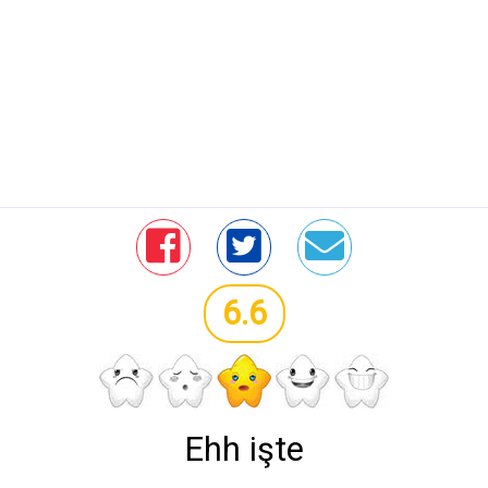
6.6
Ehh işte