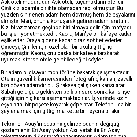
Aşk oteli müdürüdür. Aşk oteli, kaçamakların otelidir.
Çinli kız, adamla birlikte olamadan regl olmuştur. Bu
yüzden sinirlenen adam hem dövmüş hem de eşyalarını
almıştır. Mari, onunla konuşarak getiren adamı arattırır.
Kızı biraz zaman geçince biri almaya gelir. Çin mafyası
bu işleri yönetmektedir. Kaoru, Mari'ye bir kafeye kadar
eşlik eder. Oraya gidene kadar biraz sohbet ederler.
Çinceyi; Çinliler için özel olan bir okula gittiği için
öğrenmiştir. Kaoru, onu başka bir kafeye bırakarak;
uyumak isterse otele gelebileceğini söyler.
Bir adam bilgisayar monitörüne bakarak çalışmaktadır.
Otelin güvenlik kamerasından fotoğrafı çıkarılan, zavallı
kızı döven adamdır bu. Şirakava çalışırken karısı arar.
Sabah geldiği; o geldikten belli bir süre sonra karısı işe
gittiği için hiç karşılaşamamaktadırlar. İş yerinde kızın
eşyalarını bir poşete koyarak çöpe atar. Telefonu da bir
şeyler almak için gittiği markette bir reyona bırakır.
Tekrar Eri Asay'ın odasına gelince odanın değiştiği
gözlemlenir. Eri Asay yoktur. Asıl yatak ile Eri Asay
televizyonun diğer tarafına taşınmıştır. Adam ise aynı