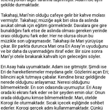
şekilde durmaktadır.
Takahaşi, Mari'nin olduğu cafeye gelir bir kahve molası
vermiştir. Takahaşi; müziğe aşık biri olsa da aslında
avukat olmak için eğitim görmektedir. Davalara gire gire
bunaldığını fark etse de aslında olması gereken yerinde
orası olduğunu fark eder. Her ne olursa olsun bu
müzikle son uğraşmasıdır. Takahaşi ile Mari yürüyüşe
çıkar. Bir parkta durunca Mari ona Eri Asay'ın uyuduğunu
ve bir daha da uyanmadığını itiraf eder. Bir süre sonra
Mari'yi otele bırakarak kahvaltı için geleceğini söyler.
Eri Asay hala uyumaktadır. Adam ise gitmiştir. Şimdi ise
Eri de hareketlenmeler meydana gelir. Gözlerini açan Eri;
bilincini açık tutmaya çabalar. Kendine biraz geldiğinde
nerede olduğunu anlayamaz. Neresi olduğunu
bilmemektedir. En son odasında uyumuştur. Eri Asay
orada ki ekranı fark eder ve bir şeyden emin olur: Onun
orada olduğunu kimse bilmemektedir. Mari, otelde
Korogi ile oturmaktadır. Sıcak içecek eşliğinde sohbet
ederler. Korogi gerçek adını kullanmamaktadır. Çünkü