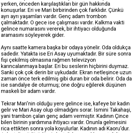
yerken, önceden karşılaştıkları bir gün hakkında
konuşurlar. Eri ve Mari birbirinden çok farklıdır. Çünkü
ayrı ayrı yaşamları vardır. Genç adam trombon
çalmaktadır. O gece ise çalışması vardır. Kalkma vakti
gelince numarasını vererek, bir ihtiyacı olduğunda
aramasını söyleyerek gider.
Aynı saatte kamera başka bir odaya yönelir. Oda oldukça
sadedir. Yatakta ise Eri Asay uyumaktadır. Bir süre sonra
fişi çekilmiş olmasına rağmen televizyon
karıncalanmaya başlar. Eri bu seslerin hiçbirini duymaz.
Sanki çok çok derin bir uykudadır. Ekran netleşince uzun
zaman önce terk edilmiş gibi duran bir oda belirir. Oda da
ise sandalye de oturmuş; öne doğru eğilerek düşünen
maskeli bir adam vardır.
Tekrar Mari'nin olduğu yere gelince ise, kafeye bir kadın
gelir ve Mari Asay olup olmadığını sorar. İsmini Takahaşi,
yani trambon çalan genç adam vermiştir. Kadının Çince
bilen birinin yardımına ihtiyacı vardır. Onunla gelmesini
rica ettikten sonra yola koyulurlar. Kadının adı Kaoru'dur.