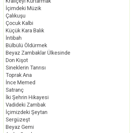
Kraliçeyi Kurtarmak
İçimdeki Müzik
Çalıkuşu
Çocuk Kalbi
Küçük Kara Balık
İntibah
Bülbülü Öldürmek
Beyaz Zambaklar Ülkesinde
Don Kişot
Sineklerin Tanrısı
Toprak Ana
İnce Memed
Satranç
İki Şehrin Hikayesi
Vadideki Zambak
İçimizdeki Şeytan
Sergüzeşt
Beyaz Gemi