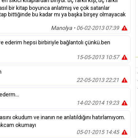
kıcı kitaplardan biriydi. üç farklı kişi, üç farklı
sıl bir kitap boyunca anlatmış ve çok satanlar
kitap bittiğinde bu kadar mı ya başka birşey olmayacak
Manolya
• 06-02-2013 07:39
e ederim hepsi birbiriyle bağlantolı çünkü.ben
15-05-2013 10:57
m
22-05-2013 22:21
ederm...
14-02-2014 19:23
sını okudum ve inanın ne anlatıldığını hatırlamıyom.
ırakcam okumayı
05-01-2015 14:45