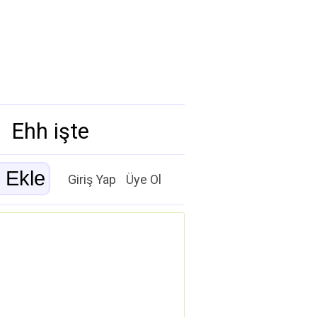
Ehh işte
Giriş Yap
Üye Ol