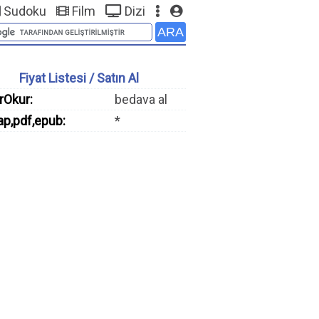
Sudoku
Film
Dizi
Fiyat Listesi / Satın Al
rOkur:
bedava al
ap,pdf,epub:
*