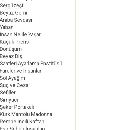
Sergüzeşt
Beyaz Gemi
Araba Sevdası
Yaban
İnsan Ne İle Yaşar
Küçük Prens
Dönüşüm
Beyaz Diş
Saatleri Ayarlama Enstitüsü
Fareler ve İnsanlar
Sol Ayağım
Suç ve Ceza
Sefiller
Simyacı
Şeker Portakalı
Kürk Mantolu Madonna
Pembe İncili Kaftan
Esir Şehrin İnsanları