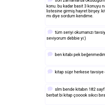
son zamanlarda okuduğum en sı
konu. bu kadar basit 3 konuyu na
listesine girmiş hayret birşey. 
mı diye sordum kendime.
tüm seriyi okumanızı tavsiy
seviyorum debbie yi:)
ben kitabı pek beğenmedi
kitap süpr herkese tavsiye 
slm bende kitabın 182 sayfa
berbat bi kitap çooook sıkıcı b