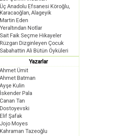
Üç Anadolu Efsanesi Köroğlu,
Karacaoğlan, Alageyik
Martin Eden
Yeraltından Notlar
Sait Faik Seçme Hikayeler
Rüzgarı Dizginleyen Çocuk
Sabahattin Ali Bütün Öyküleri
Yazarlar
Ahmet Ümit
Ahmet Batman
Ayşe Kulin
İskender Pala
Canan Tan
Dostoyevski
Elif Şafak
Jojo Moyes
Kahraman Tazeoğlu