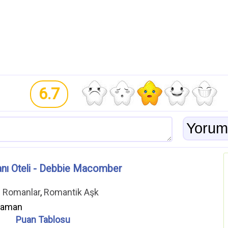
6.7
anı Oteli - Debbie Macomber
ı Romanlar
,
Romantik Aşk
araman
Puan Tablosu