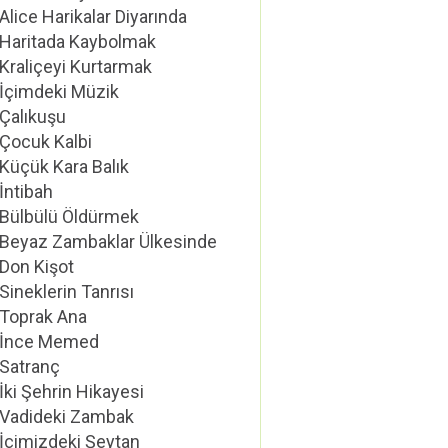
Alice Harikalar Diyarında
Haritada Kaybolmak
Kraliçeyi Kurtarmak
İçimdeki Müzik
Çalıkuşu
Çocuk Kalbi
Küçük Kara Balık
İntibah
Bülbülü Öldürmek
Beyaz Zambaklar Ülkesinde
Don Kişot
Sineklerin Tanrısı
Toprak Ana
İnce Memed
Satranç
İki Şehrin Hikayesi
Vadideki Zambak
İçimizdeki Şeytan