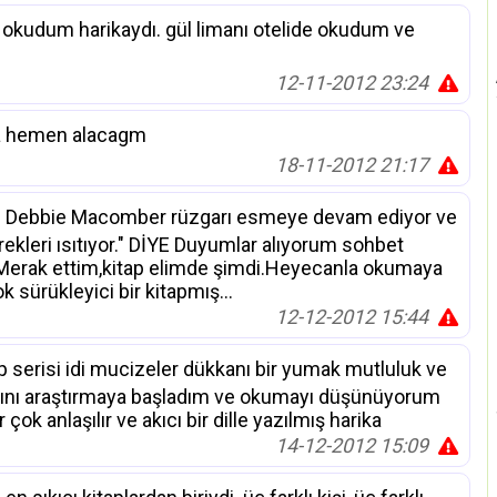
 okudum harikaydı. gül limanı otelide okudum ve
12-11-2012 23:24
da hemen alacagm
18-11-2012 21:17
e Debbie Macomber rüzgarı esmeye devam ediyor ve
rekleri ısıtıyor." DİYE Duyumlar alıyorum sohbet
...Merak ettim,kitap elimde şimdi.Heyecanla okumaya
 sürükleyici bir kitapmış...
12-12-2012 15:44
tap serisi idi mucizeler dükkanı bir yumak mutluluk ve
larını araştırmaya başladım ve okumayı düşünüyorum
ok anlaşılır ve akıcı bir dille yazılmış harika
14-12-2012 15:09