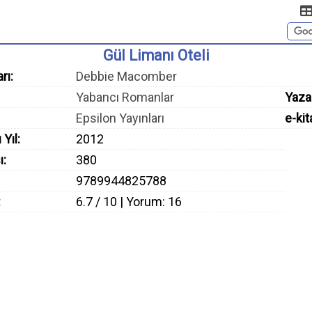
Gül Limanı Oteli
rı:
Debbie Macomber
Yabancı Romanlar
Yaza
Epsilon Yayınları
e-kit
 Yıl:
2012
ı:
380
9789944825788
:
6.7 / 10 | Yorum: 16