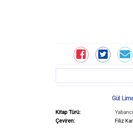
Gül Lim
Kitap Türü:
Yabanc
Çeviren:
Filiz K