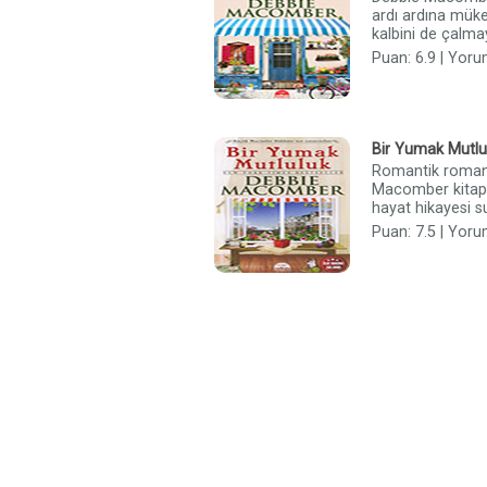
ardı ardına müke
kalbini de çalm
Puan: 6.9 | Yoru
Bir Yumak Mutlu
Romantik romanl
Macomber kitap
hayat hikayesi s
Puan: 7.5 | Yoru