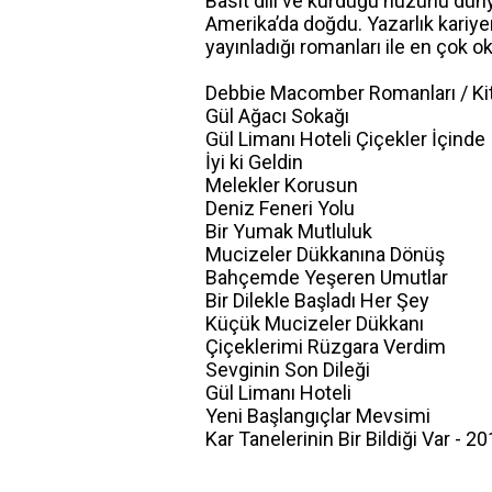
Basit dili ve kurduğu huzurlu dü
Amerika’da doğdu. Yazarlık kariye
yayınladığı romanları ile en çok o
Debbie Macomber Romanları / Kit
Gül Ağacı Sokağı
Gül Limanı Hoteli Çiçekler İçinde
İyi ki Geldin
Melekler Korusun
Deniz Feneri Yolu
Bir Yumak Mutluluk
Mucizeler Dükkanına Dönüş
Bahçemde Yeşeren Umutlar
Bir Dilekle Başladı Her Şey
Küçük Mucizeler Dükkanı
Çiçeklerimi Rüzgara Verdim
Sevginin Son Dileği
Gül Limanı Hoteli
Yeni Başlangıçlar Mevsimi
Kar Tanelerinin Bir Bildiği Var - 2