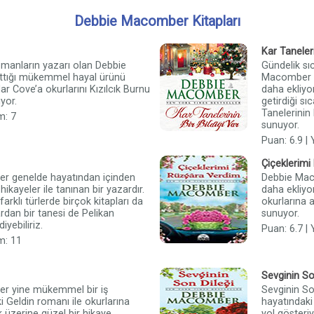
Debbie Macomber Kitapları
Kar Taneleri
omanların yazarı olan Debbie
Gündelik sı
ttığı mükemmel hayal ürünü
Macomber Bl
r Cove’a okurlarını Kızılcık Burnu
daha ekliyo
ıyor.
getirdiği sıc
Tanelerinin 
m: 7
sunuyor.
Puan: 6.9 |
Çiçeklerim
r genelde hayatından içinden
Debbie Maco
ikayeler ile tanınan bir yazardır.
daha ekliyo
farklı türlerde birçok kitapları da
okurlarına 
dan bir tanesi de Pelikan
sunuyor.
yebiliriz.
Puan: 6.7 |
m: 11
Sevginin So
r yine mükemmel bir iş
Sevginin So
 ki Geldin romanı ile okurlarına
hayatındaki 
k üzerine güzel bir hikaye
yol gösteriy