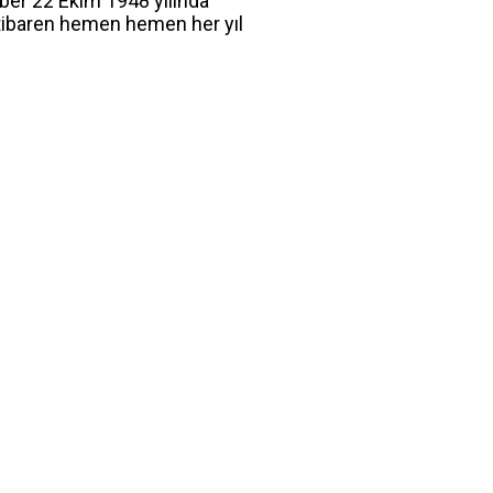
ber 22 Ekim 1948 yılında
 itibaren hemen hemen her yıl