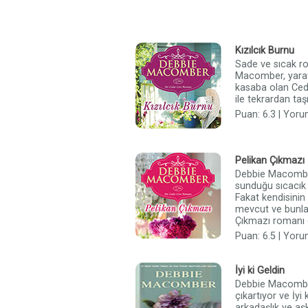
Kızılcık Burnu
Sade ve sıcak r
Macomber, yara
kasaba olan Ceda
ile tekrardan taş
Puan: 6.3 | Yoru
Pelikan Çıkmazı
Debbie Macombe
sunduğu sıcacık h
Fakat kendisinin 
mevcut ve bunlar
Çıkmazı romanı di
Puan: 6.5 | Yoru
İyi ki Geldin
Debbie Macombe
çıkartıyor ve İyi
arkadaşlık ve aş