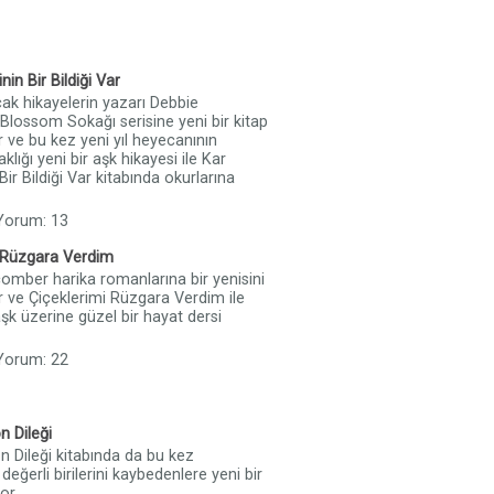
nin Bir Bildiği Var
cak hikayelerin yazarı Debbie
ossom Sokağı serisine yeni bir kitap
r ve bu kez yeni yıl heyecanının
aklığı yeni bir aşk hikayesi ile Kar
Bir Bildiği Var kitabında okurlarına
 Yorum: 13
i Rüzgara Verdim
mber harika romanlarına bir yenisini
r ve Çiçeklerimi Rüzgara Verdim ile
aşk üzerine güzel bir hayat dersi
 Yorum: 22
n Dileği
n Dileği kitabında da bu kez
değerli birilerini kaybedenlere yeni bir
or.