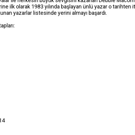
nyalar ile herkesin büyük sevgisini kazanan Debbie Macom
rine ilk olarak 1983 yılında başlayan ünlü yazar o tarihten
kunan yazarlar listesinde yerini almayı başardı.
apları:
014