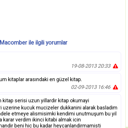
Macomber ile ilgili yorumlar
19-08-2013 20:33
m kitaplar arasındaki en güzel kitap.
02-09-2013 16:46
tap serisi uzun yillardir kitap okumayi
i uzerine kucuk mucizeler dukkanini alarak basladim
dele etmeye alismisimki kendimi unutmuşum bu yil
 karar verdim ikinci kitabi almak icin
andir beni hic bu kadar heycanlandirmamisti