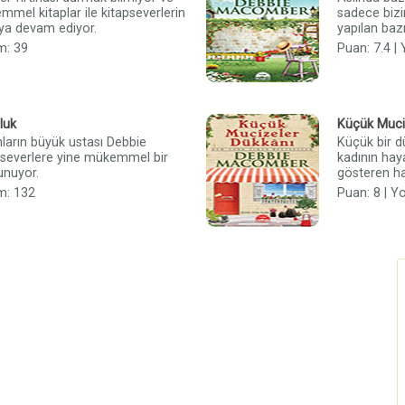
mmel kitaplar ile kitapseverlerin
sadece bizim
aya devam ediyor.
yapılan bazı 
m: 39
Puan: 7.4 |
luk
Küçük Muci
arın büyük ustası Debbie
Küçük bir d
severlere yine mükemmel bir
kadının hay
unuyor.
gösteren har
m: 132
Puan: 8 | Y