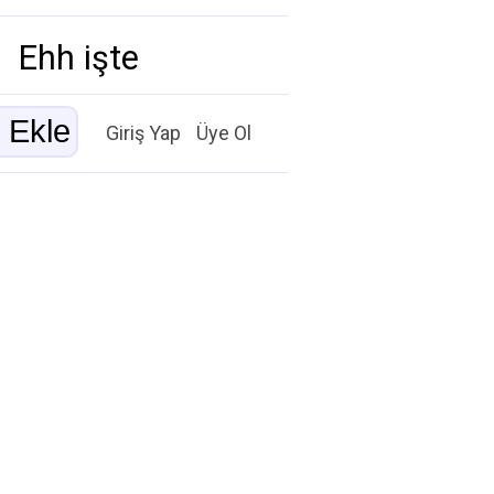
Ehh işte
Giriş Yap
Üye Ol