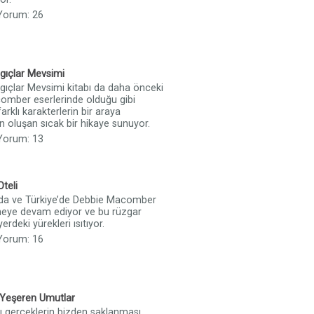
 Yorum: 26
gıçlar Mevsimi
gıçlar Mevsimi kitabı da daha önceki
omber eserlerinde olduğu gibi
farklı karakterlerin bir araya
 oluşan sıcak bir hikaye sunuyor.
 Yorum: 13
Oteli
a ve Türkiye’de Debbie Macomber
meye devam ediyor ve bu rüzgar
erdeki yürekleri ısıtıyor.
 Yorum: 16
Yeşeren Umutlar
ı gerçeklerin bizden saklanması