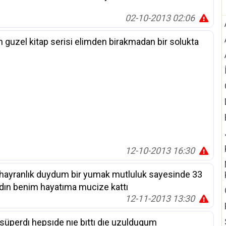
02-10-2013 02:06
uzel kitap serisi elimden birakmadan bir solukta
12-10-2013 16:30
r hayranlık duydum bir yumak mutluluk sayesinde 33
dın benim hayatıma mucize kattı
12-11-2013 13:30
üperdı hepsıde nıe bıttı dıe uzuldugum