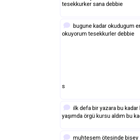
tesekkurker sana debbie
bugune kadar okudugum en g
okuyorum tesekkurler debbie
s
ilk defa bir yazara bu kada
yaşımda örgü kursu aldım bu ka
muhtesem ötesinde bisey s