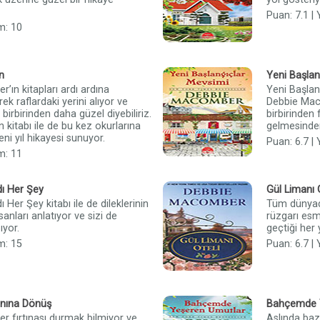
Puan: 7.1 |
m: 10
n
Yeni Başlan
ın kitapları ardı ardına
Yeni Başlan
ek raflardaki yerini alıyor ve
Debbie Mac
i birbirinden daha güzel diyebiliriz.
birbirinden 
 kitabı ile de bu kez okurlarına
gelmesinden
i yıl hikayesi sunuyor.
Puan: 6.7 |
m: 11
dı Her Şey
Gül Limanı 
ı Her Şey kitabı ile de dileklerinin
Tüm dünyad
anları anlatıyor ve sizi de
rüzgarı es
ıyor.
geçtiği her y
m: 15
Puan: 6.7 |
anına Dönüş
Bahçemde 
 fırtınası durmak bilmiyor ve
Aslında baz