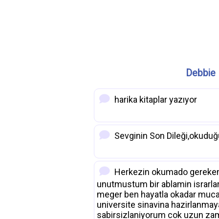
Debbie 
harika kitaplar yazıyor
Sevginin Son Dileği,okuduğu
Herkezin okumado gereken ki
unutmustum bir ablamin israrlar
meger ben hayatla okadar muca
universite sinavina hazirlanmaya
sabirsizlaniyorum cok uzun zam