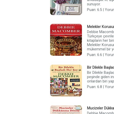
sunuyor.
Puan: 6.5 | Yoru
Melekler Korusu
Debbie Macomber’
Türkçeye çevriler
kitapların her bir
Melekler Korusun
mükemmel bir yen
Puan: 6.6 | Yoru
Bir Dilekle Başla
Bir Dilekle Başlad
peşinde giden ins
onlardan biri yap
Puan: 6.8 | Yoru
Mucizeler Dükk
Debbie Macomber