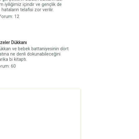
 iyiliğimiz içindir ve gençlik de
hataların telafisi zor verilir.
 Yorum: 12
zeler Dükkanı
ükkan ve bebek battaniyesinin dört
atına ne denli dokunabileceğini
ika bi kitaptı.
orum: 60