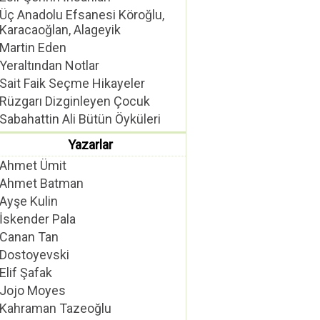
Üç Anadolu Efsanesi Köroğlu,
Karacaoğlan, Alageyik
Martin Eden
Yeraltından Notlar
Sait Faik Seçme Hikayeler
Rüzgarı Dizginleyen Çocuk
Sabahattin Ali Bütün Öyküleri
Yazarlar
Ahmet Ümit
Ahmet Batman
Ayşe Kulin
İskender Pala
Canan Tan
Dostoyevski
Elif Şafak
Jojo Moyes
Kahraman Tazeoğlu