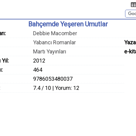
Bahçemde Yeşeren Umutlar
rı:
Debbie Macomber
Yabancı Romanlar
Yaza
Martı Yayınları
e-kit
 Yıl:
2012
ı:
464
9786053480037
:
7.4 / 10 | Yorum: 12