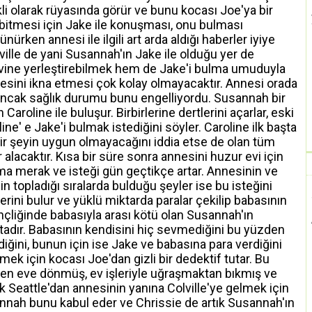
ekli olarak rüyasında görür ve bunu kocası Joe'ya bir
n bitmesi için Jake ile konuşması, onu bulması
nürken annesi ile ilgili art arda aldığı haberler iyiye
ille de yani Susannah'ın Jake ile olduğu yer de
vine yerleştirebilmek hem de Jake'i bulma umuduyla
esini ikna etmesi çok kolay olmayacaktır. Annesi orada
ancak sağlık durumu bunu engelliyordu. Susannah bir
Caroline ile buluşur. Birbirlerine dertlerini açarlar, eski
ne' e Jake'i bulmak istediğini söyler. Caroline ilk başta
ir şeyin uygun olmayacağını iddia etse de olan tüm
alacaktır. Kısa bir süre sonra annesini huzur evi için
ma merak ve isteği gün geçtikçe artar. Annesinin ve
in topladığı sıralarda bulduğu şeyler ise bu isteğini
rini bulur ve yüklü miktarda paralar çekilip babasının
Gençliğinde babasıyla arası kötü olan Susannah'ın
tadır. Babasının kendisini hiç sevmediğini bu yüzden
tediğini, bunun için ise Jake ve babasına para verdiğini
ek için kocası Joe'dan gizli bir dedektif tutar. Bu
eden eve dönmüş, ev işleriyle uğraşmaktan bıkmış ve
rak Seattle'dan annesinin yanına Colville'ye gelmek için
nah bunu kabul eder ve Chrissie de artık Susannah'ın