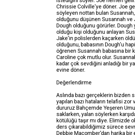
istediğini söyler. Joe hemen gelir
Chrissie Colville'ye döner. Joe g
söyleyen nottan bulan Susannah, m
olduğunu düşünen Susannah ve Joe
Dough olduğunu görürler. Dough y
olduğu kişi olduğunu anlayan Susa
Jake'in polislerden kaçarken öld
olduğunu, babasının Dough'u hapi
öğrenen Susannah babasına bir ke
Caroline çok mutlu olur. Susanna
kadar çok sevdiğini anladığı bir 
evine döner.
Değerlendirme
Aslında bazı gerçeklerin bizden s
yapılan bazı hataların telafisi zo
dururuz Bahçemde Yeşeren Umutla
saklarken, yalan söylerken karşıdak
kötülüğü taşır mı diye. Elimizde o
ders çıkarabildiğimiz sürece sevme
Debbie Macomber'dan harika bir 