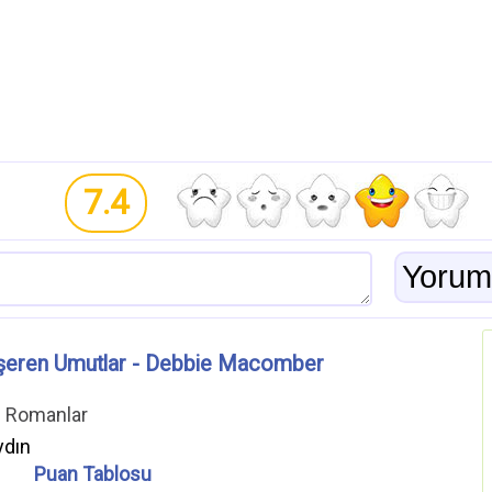
7.4
eren Umutlar - Debbie Macomber
ı Romanlar
ydın
Puan Tablosu