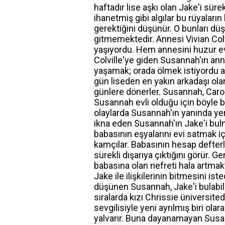
haftadır lise aşkı olan Jake'i sür
ihanetmiş gibi algılar bu rüyaları
gerektiğini düşünür. O bunları düşü
gitmemektedir. Annesi Vivian Colv
yaşıyordu. Hem annesini huzur e
Colville'ye giden Susannah'ın ann
yaşamak; orada ölmek istiyordu 
gün liseden en yakın arkadaşı olan 
günlere dönerler. Susannah, Caroli
Susannah evli olduğu için böyle b
olaylarda Susannah'ın yanında yer 
ikna eden Susannah'ın Jake'i bul
babasının eşyalarını evi satmak iç
kamçılar. Babasının hesap defterle
sürekli dışarıya çıktığını görür. 
babasına olan nefreti hala artmak
Jake ile ilişkilerinin bitmesini is
düşünen Susannah, Jake'i bulabilm
sıralarda kızı Chrissie üniversit
sevgilisiyle yeni ayrılmış biri ola
yalvarır. Buna dayanamayan Susan