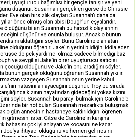
seri, uyuşturucu bağımlısı bir gençle tanışır ve yeni
duğunu düşünür. Susannah gerçekleri görse de Chrissie
er. Eve olan hırsızlık olayları Susannah'ı daha da
yıllar önce ölmüş olan abisi Dough'un eşyalarıdır.
yle öldüğünü bilen Susannah bu hırsızlık olaylarının
ileceğini düşünür ve onunla buluşur. Ancak o bunun
ndisini aldattığını söyler. Bunu Caroline'e anlatan
ine olduğunu öğrenir. Jake'in yerini bildiğini iddia eden
e görüşse de pek yardımcı olmaz sadece bilmediği bazı
ugh ve sevgilisi Jake'in birer uyuşturucu satıcısı
in çocuğu olduğunu ve Jake'in onu aradığını söyler.
ında bunun gerçek olduğunu öğrenen Susannah yıkılır.
ştırmaktan vazgeçen Susannah onun yerine kabul
sie'nin hatasını anlayacağını düşünür. Troy bu sırada
arşılığında kızının hayatından gideceğini yoksa kızını
ini söyler. Susannah bu parayı bulmak için Caroline'e
 üzerinde bir not bulan Susannah mezarlıkta buluşmak
cak o gün annesinin hastaneye kaldırıldığını öğrenen
n gitmesini ister. Gitse de Caroline'in karşına
ık babasını çok iyi anlayan ve kocasını ne kadar
h Joe'ya ihtiyacı olduğunu ve hemen gelmesini