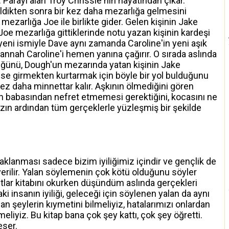
. Parayı alan Troy Chrissie'nin hayatından çıkar.
eldikten sonra bir kez daha mezarlığa gelmesini
ezarlığa Joe ile birlikte gider. Gelen kişinin Jake
 mezarlığa gittiklerinde notu yazan kişinin kardeşi
eni ismiyle Dave aynı zamanda Caroline'in yeni aşık
nnah Caroline'i hemen yanına çağırır. O sırada aslında
üğünü, Dough'un mezarında yatan kişinin Jake
se girmekten kurtarmak için böyle bir yol bulduğunu
z daha minnettar kalır. Aşkının ölmediğini gören
h babasından nefret etmemesi gerektiğini, kocasını ne
yazın ardından tüm gerçeklerle yüzleşmiş bir şekilde
aklanması sadece bizim iyiliğimiz içindir ve gençlik de
r verilir. Yalan söylemenin çok kötü olduğunu söyler
r kitabını okurken düşündüm aslında gerçekleri
i insanın iyiliği, geleceği için söylenen yalan da aynı
lan şeylerin kıymetini bilmeliyiz, hatalarımızı onlardan
liyiz. Bu kitap bana çok şey kattı, çok şey öğretti.
eser.