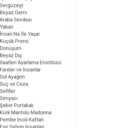
Sergüzeşt
Beyaz Gemi
Araba Sevdası
Yaban
İnsan Ne İle Yaşar
Küçük Prens
Dönüşüm
Beyaz Diş
Saatleri Ayarlama Enstitüsü
Fareler ve İnsanlar
Sol Ayağım
Suç ve Ceza
Sefiller
Simyacı
Şeker Portakalı
Kürk Mantolu Madonna
Pembe İncili Kaftan
Esir Şehrin İnsanları