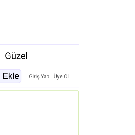
Güzel
Giriş Yap
Üye Ol