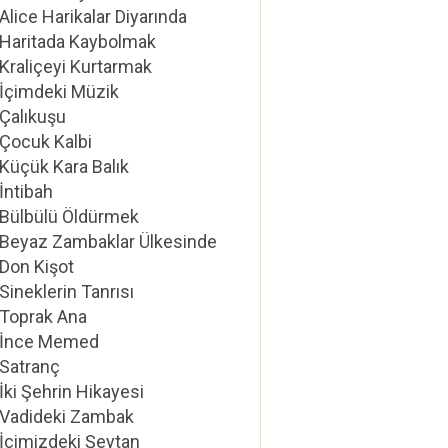
Alice Harikalar Diyarında
Haritada Kaybolmak
Kraliçeyi Kurtarmak
İçimdeki Müzik
Çalıkuşu
Çocuk Kalbi
Küçük Kara Balık
İntibah
Bülbülü Öldürmek
Beyaz Zambaklar Ülkesinde
Don Kişot
Sineklerin Tanrısı
Toprak Ana
İnce Memed
Satranç
İki Şehrin Hikayesi
Vadideki Zambak
İçimizdeki Şeytan