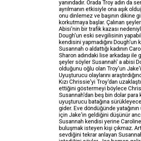
yanındadır. Orada Troy adın da ser
ayrılmanın etkisiyle ona aşık ol
onu dinlemez ve başının dikine gid
korkutmaya başlar. Çalınan şeyler 
Abisi'nin bir trafik kazası nedeni
Dough'un eski sevgilisinin yapab
kendisini yapmadığını Dough'un ke
Susannah o aldattığı kadının Carol
Sharon adındaki lise arkadaşı il
şeyler söyler Susannah' a abisi Do
olduğunu oğlu olan Troy'un Jake'
Uyuşturucu olaylarını araştırdığ
Kızı Chrissie'yi Troy'dan uzakla
ettiğini göstermeyi böylece Chris
Susannah'dan beş bin dolar para k
uyuşturucu batağına sürükleyeceğ
gider. Eve döndüğünde yatağının
için Jake'in geldiğini düşünür an
Susannah kendisi yerine Caroline'i
buluşmak isteyen kişi çıkmaz. Art
sevdiğini tekrar anlayan Susanna