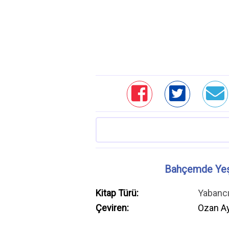
Bahçemde Yeş
Kitap Türü:
Yabanc
Çeviren:
Ozan A