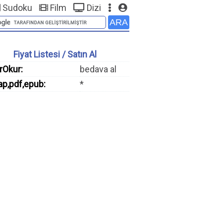
Sudoku
Film
Dizi
Fiyat Listesi / Satın Al
rOkur:
bedava al
ap,pdf,epub:
*