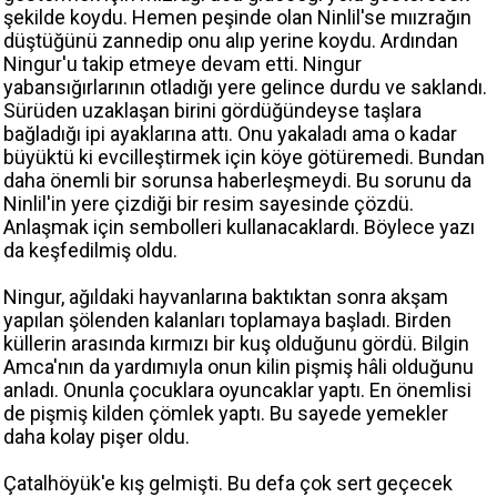
şekilde koydu. Hemen peşinde olan Ninlil'se mıızrağın
düştüğünü zannedip onu alıp yerine koydu. Ardından
Ningur'u takip etmeye devam etti. Ningur
yabansığırlarının otladığı yere gelince durdu ve saklandı.
Sürüden uzaklaşan birini gördüğündeyse taşlara
bağladığı ipi ayaklarına attı. Onu yakaladı ama o kadar
büyüktü ki evcilleştirmek için köye götüremedi. Bundan
daha önemli bir sorunsa haberleşmeydi. Bu sorunu da
Ninlil'in yere çizdiği bir resim sayesinde çözdü.
Anlaşmak için sembolleri kullanacaklardı. Böylece yazı
da keşfedilmiş oldu.
Ningur, ağıldaki hayvanlarına baktıktan sonra akşam
yapılan şölenden kalanları toplamaya başladı. Birden
küllerin arasında kırmızı bir kuş olduğunu gördü. Bilgin
Amca'nın da yardımıyla onun kilin pişmiş hâli olduğunu
anladı. Onunla çocuklara oyuncaklar yaptı. En önemlisi
de pişmiş kilden çömlek yaptı. Bu sayede yemekler
daha kolay pişer oldu.
Çatalhöyük'e kış gelmişti. Bu defa çok sert geçecek