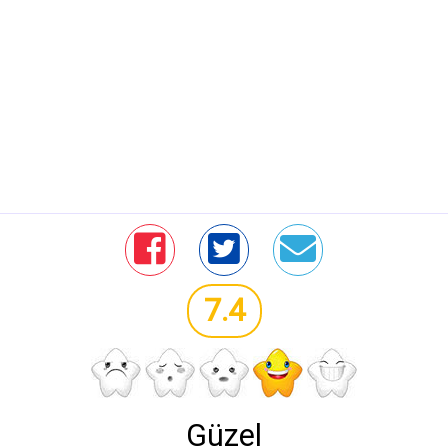
7.4
Güzel