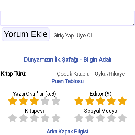
Giriş Yap
Üye Ol
Dünyamızın İlk Şafağı - Bilgin Adalı
Kitap Türü:
Çocuk Kitapları
,
Öykü/Hikaye
Puan Tablosu
YazarOkur'lar (
5.8
)
Editör (
9
)
Kitapevi
Sosyal Medya
Arka Kapak Bilgisi