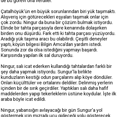
de bu görevi ona verdiler.
Çatalhöyük'ün en büyük sorunlarından biri yük taşımaktı.
Alışveriş için götürecekleri eşyaları taşımak onlar için
çok zordu. Ningur da buna bir çözüm bulmak istiyordu.
Elinde bir tahta parçasıyla dere kenarında dolaşırken
birden onu düşürdü. Fark etti ki tahta parçası yüzüyordu.
Aradığı yük taşıma aracı bu olabilirdi. Çeşitli deneyler
yaptı, köyün bilgesi Bilgin Amca'dan yardım istedi.
Sonunda zor da olsa istediğini yapmayı başardı.
Karşısında yapılan ilk sal duruyordu.
Ningur, salı icat ederken kullandığı tahtalardan farklı bir
şey daha yapmak istiyordu. Sungur'la birlikte
kunduzların kestiği odun parçalarını alıp köye döndüler.
Onları küçülttüler ve ortalarını deldiler. Delinmiş yerlerin
içinden bir de sırık geçirdiler. Yaptıkları salı daha hafif
maddelerden yapıp tekerleklerin üstüne koydular. İşte ilk
araba böyle icat edildi.
Ningur, yabansığırı avlayacağı bir gün Sungur'a yol
göstermek için mızrağı ucu gideceği yolu gösterecek