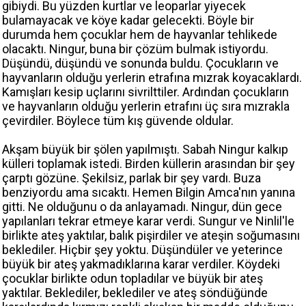
gibiydi. Bu yüzden kurtlar ve leoparlar yiyecek
bulamayacak ve köye kadar gelecekti. Böyle bir
durumda hem çocuklar hem de hayvanlar tehlikede
olacaktı. Ningur, buna bir çözüm bulmak istiyordu.
Düşündü, düşündü ve sonunda buldu. Çocukların ve
hayvanların olduğu yerlerin etrafına mızrak koyacaklardı.
Kamışları kesip uçlarını sivrilttiler. Ardından çocukların
ve hayvanların olduğu yerlerin etrafını üç sıra mızrakla
çevirdiler. Böylece tüm kış güvende oldular.
Akşam büyük bir şölen yapılmıştı. Sabah Ningur kalkıp
külleri toplamak istedi. Birden küllerin arasından bir şey
çarptı gözüne. Şekilsiz, parlak bir şey vardı. Buza
benziyordu ama sıcaktı. Hemen Bilgin Amca'nın yanına
gitti. Ne olduğunu o da anlayamadı. Ningur, dün gece
yapılanları tekrar etmeye karar verdi. Sungur ve Ninlil'le
birlikte ateş yaktılar, balık pişirdiler ve ateşin soğumasını
beklediler. Hiçbir şey yoktu. Düşündüler ve yeterince
büyük bir ateş yakmadıklarına karar verdiler. Köydeki
çocuklar birlikte odun topladılar ve büyük bir ateş
yaktılar. Beklediler, beklediler ve ateş söndüğünde