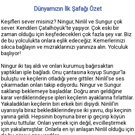
Dünyamızın İlk Şafağı Özet
Keşifleri sever misiniz? Ningur, Ninlil ve Sungur çok
sever. Kendileri Çatalhöyük'te yaşıyor. Çok eski bir
zaman olduğu için keşfedecekleri çok fazla şey var. Biz
de bu yolculukta onlara eşlik edeceğiz. Kemerlerinizi
sıkıca bağlayın ve mızraklarınızı yanınıza alın. Yolculuk
başlıyor!
Ningur iki taş aldı ve onları kurumuş bağırsaktan
yaptıkları iple bağladı. Onu çantasına koyup Sungur'la
buluştu ve keçilerin otladığı yere gittiler. Ninlil'se ses
çıkarmadan onları takip ediyordu. Ningur ve Sungur
saklanıp beklemeye başladılar. Doğru anın geldiğine
karar verdiklerindeyse ipleri keçilerin ayaklarına fırlattılar.
Yakaladıkları keçilerin biri erkek biri dişiydi. Ninlil'in
uyarısıyla biraz beklediklerindeyse iki yavru, dişi keçinin
yanına geldi. Hepsinin boynuna birer ip geçirip köyün
yolunu tuttular. Onları yemek için değil, evcilleştirmek
için yakalamıştılar. Onlarla en iyi anlaşan Ninlil olduğu için