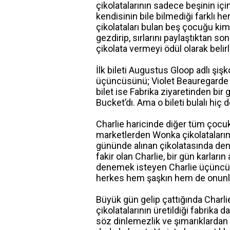
çikolatalarının sadece beşinin için
kendisinin bile bilmediği farklı he
çikolataları bulan beş çocuğu kim
gezdirip, sırlarını paylaştıktan 
çikolata vermeyi ödül olarak belir
İlk bileti Augustus Gloop adlı şişk
üçüncüsünü; Violet Beauregarde
bilet ise Fabrika ziyaretinden bir
Bucket’dı. Ama o bileti bulalı hiç 
Charlie haricinde diğer tüm çocukl
marketlerden Wonka çikolatalarını
gününde alınan çikolatasında den
fakir olan Charlie, bir gün karların
denemek isteyen Charlie üçüncü d
herkes hem şaşkın hem de onunla
Büyük gün gelip çattığında Char
çikolatalarının üretildiği fabrika da
söz dinlemezlik ve şımarıklardan d