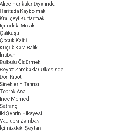
Alice Harikalar Diyarında
Haritada Kaybolmak
Kraliçeyi Kurtarmak
İçimdeki Müzik
Çalıkuşu
Çocuk Kalbi
Küçük Kara Balık
İntibah
Bülbülü Öldürmek
Beyaz Zambaklar Ülkesinde
Don Kişot
Sineklerin Tanrısı
Toprak Ana
İnce Memed
Satranç
İki Şehrin Hikayesi
Vadideki Zambak
İçimizdeki Şeytan