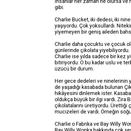
İnsanlar her zaman ne olursa ve ne
gibi.
Charlie Bucket, iki dedesi, iki ni
yaşıyordu. Çok yoksullardı. Nite
yiyemeyen bir geniş aileden bah
Charlie daha çocuktu ve çocuk o
günlerinde çikolata yiyebiliyordu
Charlie ise yılda sadece bir kez yiy
bitiriyordu. O bu kadar uslu ve t
üzücü bir durum.
Her gece dedeleri ve ninelerinin 
de yaşadığı kasabada bulunan Çiko
hikâyesini dinlemek ister. Kasaba
oldukça büyük bir ilgi vardı. Zi
çikolatalarını üretiyordu. Ürettiği
mucizeleri de vardı. Örneğin soğ
Charlie o Fabrika ve Bay Willy Wo
Bay Willy Wonka hakkında çok şey