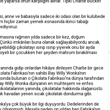
 yaparsa onun karşılığını alırlar. Tıpkı Charlie Bucket
nesi, anne ve babasıyla sadece iki odası olan bir kulübede
kim hiçbir zaman yemek esnasında ikinci tabağı
sediyoruz.
lmasına rağmen yılda sadece bir kez, doğum
. Çünkü imkânları buna olanak sağlayabiliyordu ancak.
ebildiği çikolatayı ısırıp ısırıp yiyerek onu bir ayda
erbiyeli bir çocukken her şeyden mahrum bırakılması
yanında gidip onlardan hikâye dinleyen Charlie bir gece
lata Fabrikası’nın sahibi Bay Willy Wonka’nın
sında bulunan o Çikolata Fabrikası’na dünya tarafından
ra Bay Willy Wonka dünyanın en muhteşem ve enfes
 çikolatalarının yanında, çikolatalar hakkında olağanüstü
uk havadan yenen sıcak çikolatalı dondurma gibi.
nka’ya çok büyük bir ilgi duyuyordu. Dedelerinden de
 öğrenmişti. Mesela neden on yıldan beri Fabrika’nın