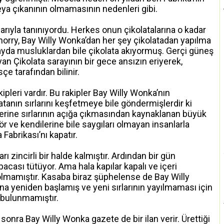
ya çıkanının olmamasının nedenleri gibi.
rıyla tanınıyordu. Herkes onun çikolatalarına o kadar
orry, Bay Willy Wonka’dan her şey çikolatadan yapılma
rayda musluklardan bile çikolata akıyormuş. Gerçi güneş
yan Çikolata sarayının bir gece ansızın eriyerek,
e tarafından bilinir.
pleri vardır. Bu rakipler Bay Willy Wonka’nın
atanın sırlarını keşfetmeye bile göndermişlerdir ki
zerine sırlarının açığa çıkmasından kaynaklanan büyük
ör ve kendilerine bile saygıları olmayan insanlarla
Fabrikası’nı kapatır.
rı zincirli bir halde kalmıştır. Ardından bir gün
bacası tütüyor. Ama hala kapılar kapalı ve içeri
 olmamıştır. Kasaba biraz şüphelense de Bay Willy
ına yeniden başlamış ve yeni sırlarının yayılmaması için
 bulunmamıştır.
nra Bay Willy Wonka gazete de bir ilan verir. Ürettiği