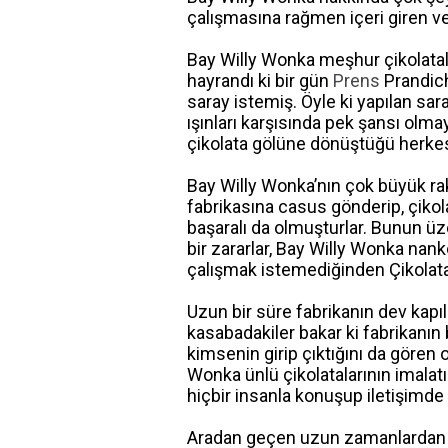
çalışmasına rağmen içeri giren ve
Bay Willy Wonka meşhur çikolatala
hayrandı ki bir gün
Prens
Prandich
saray istemiş. Öyle ki yapılan sa
ışınları karşısında pek şansı olma
çikolata gölüne dönüştüğü herkesç
Bay Willy Wonka’nın çok büyük raki
fabrikasına casus gönderip, çikol
başaralı da olmuşturlar. Bunun ü
bir zararlar, Bay Willy Wonka nank
çalışmak istemediğinden Çikolata 
Uzun bir süre fabrikanın dev kapıla
kasabadakiler bakar ki fabrikanın 
kimsenin girip çıktığını da gören
Wonka ünlü çikolatalarının imalat
hiçbir insanla konuşup iletişimde
Aradan geçen uzun zamanlardan so