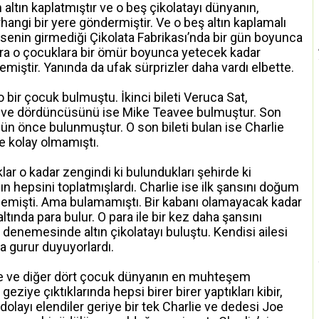
 altın kaplatmıştır ve o beş çikolatayı dünyanın,
rhangi bir yere göndermiştir. Ve o beş altın kaplamalı
senin girmediği Çikolata Fabrikası’nda bir gün boyunca
sonra o çocuklara bir ömür boyunca yetecek kadar
lemiştir. Yanında da ufak sürprizler daha vardı elbette.
o bir çocuk bulmuştu. İkinci bileti Veruca Sat,
 ve dördüncüsünü ise Mike Teavee bulmuştur. Son
 gün önce bulunmuştur. O son bileti bulan ise Charlie
de kolay olmamıştı.
ar o kadar zengindi ki bulundukları şehirde ki
n hepsini toplatmışlardı. Charlie ise ilk şansını doğum
emişti. Ama bulamamıştı. Bir kabanı olamayacak kadar
 altında para bulur. O para ile bir kez daha şansını
enemesinde altın çikolatayı buluştu. Kendisi ailesi
 gurur duyuyorlardı.
lie ve diğer dört çocuk dünyanın en muhteşem
 geziye çıktıklarında hepsi birer birer yaptıkları kibir,
olayı elendiler geriye bir tek Charlie ve dedesi Joe