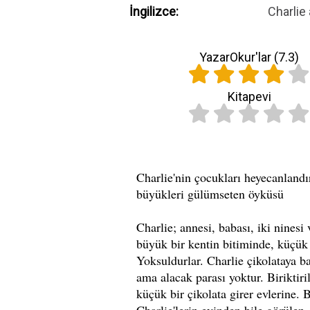
İngilizce:
Charlie
YazarOkur'lar (
7.3
)
Kitapevi