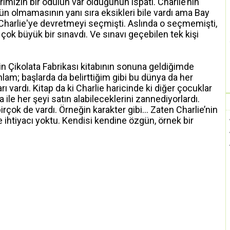
arımızın bir ödülün var olduğunun ispatı. Charlie’nin
n olmamasının yanı sıra eksikleri bile vardı ama Bay
 Charlie'ye devretmeyi seçmişti. Aslında o seçmemişti,
çok büyük bir sınavdı. Ve sınavı geçebilen tek kişi
nin Çikolata Fabrikası kitabının sonuna geldiğimde
lam; başlarda da belirttiğim gibi bu dünya da her
ı vardı. Kitap da ki Charlie haricinde ki diğer çocuklar
a ile her şeyi satın alabileceklerini zannediyorlardı.
irçok de vardı. Örneğin karakter gibi… Zaten Charlie’nin
e ihtiyacı yoktu. Kendisi kendine özgün, örnek bir