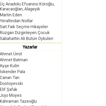
Üç Anadolu Efsanesi Köroğlu,
Karacaoğlan, Alageyik
Martin Eden
Yeraltından Notlar
Sait Faik Seçme Hikayeler
Rüzgarı Dizginleyen Çocuk
Sabahattin Ali Bütün Öyküleri
Yazarlar
Ahmet Ümit
Ahmet Batman
Ayşe Kulin
İskender Pala
Canan Tan
Dostoyevski
Elif Şafak
Jojo Moyes
Kahraman Tazeoğlu