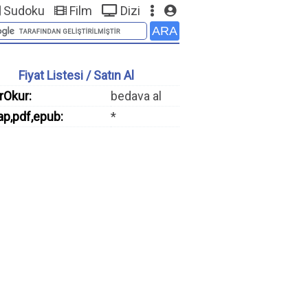
Sudoku
Film
Dizi
Fiyat Listesi / Satın Al
rOkur:
bedava al
ap,pdf,epub:
*