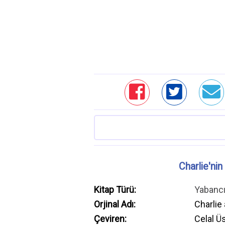
Charlie'nin
Kitap Türü:
Yabanc
Orjinal Adı:
Charlie
Çeviren:
Celal Ü