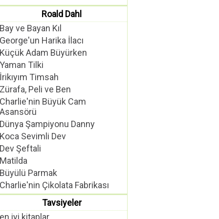
Roald Dahl
Bay ve Bayan Kıl
George'un Harika İlacı
Küçük Adam Büyürken
Yaman Tilki
İrikıyım Timsah
Zürafa, Peli ve Ben
Charlie'nin Büyük Cam
Asansörü
Dünya Şampiyonu Danny
Koca Sevimli Dev
Dev Şeftali
Matilda
Büyülü Parmak
Charlie'nin Çikolata Fabrikası
Tavsiyeler
en iyi kitaplar