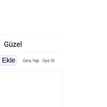
Güzel
Giriş Yap
Üye Ol