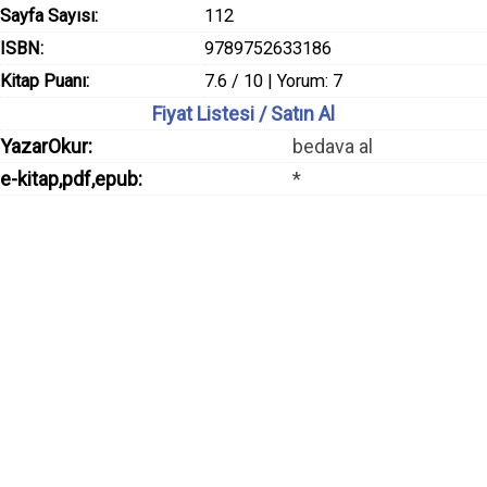
Sayfa Sayısı:
112
ISBN:
9789752633186
Kitap Puanı:
7.6 / 10 | Yorum: 7
Fiyat Listesi / Satın Al
YazarOkur:
bedava al
e-kitap,pdf,epub:
*