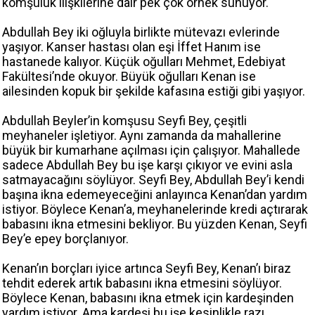
komşuluk ilişkilerine dair pek çok örnek sunuyor.
Abdullah Bey iki oğluyla birlikte mütevazı evlerinde
yaşıyor. Kanser hastası olan eşi İffet Hanım ise
hastanede kalıyor. Küçük oğulları Mehmet, Edebiyat
Fakültesi’nde okuyor. Büyük oğulları Kenan ise
ailesinden kopuk bir şekilde kafasına estiği gibi yaşıyor.
Abdullah Beyler’in komşusu Seyfi Bey, çeşitli
meyhaneler işletiyor. Aynı zamanda da mahallerine
büyük bir kumarhane açılması için çalışıyor. Mahallede
sadece Abdullah Bey bu işe karşı çıkıyor ve evini asla
satmayacağını söylüyor. Seyfi Bey, Abdullah Bey’i kendi
başına ikna edemeyeceğini anlayınca Kenan’dan yardım
istiyor. Böylece Kenan’a, meyhanelerinde kredi açtırarak
babasını ikna etmesini bekliyor. Bu yüzden Kenan, Seyfi
Bey’e epey borçlanıyor.
Kenan’ın borçları iyice artınca Seyfi Bey, Kenan’ı biraz
tehdit ederek artık babasını ikna etmesini söylüyor.
Böylece Kenan, babasını ikna etmek için kardeşinden
yardım istiyor. Ama kardeşi bu işe kesinlikle razı