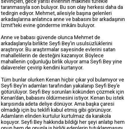
sevinçleri, gece yarısı evlerinin makineli tüfekle
taranmasıyla son buluyor. Bu son olay herkesi daha da
tedirgin ediyor. Mehmet, ailesiyle başına gelenleri
arkadaşlarına anlatınca anne ve babasını bir arkadaşının
İzmit’teki evine gönderme imkânı buluyor.
Anne ve babası güvende olunca Mehmet de
arkadaşlarıyla birlikte Seyfi Bey’in usulsüzlüklerini
araştırıyor. Bu araştırmalar sayesinde evlerini satan
mahallelilerin de desteğini kazanıyor. Böylece
mahallenin çoğunluğu birlik oluyor ama Seyfi Bey yine
dalavereler çevirip kendini kurtarıyor.
Tüm bunlar olurken Kenan hiçbir çıkar yol bulamıyor ve
Seyfi Bey’in adamları tarafından yakalanıp Seyfi Bey’e
götürülüyor. Seyfi Bey sorunları kökünden çözmek için
Kenan’dan, babasını öldürmesini istiyor. Kenan bu istek
karşısında adeta deliye dönüyor. Ama başka çaresi
olmadığı için bu teklifi kabul etmiş gibi görünüyor.
Adamların elinden kurtulur kurtulmaz da karakola
koşuyor. Seyfi Bey hakkında bildiği her şeyi anlatıp hem
onun hem de onunla iş birliği edenlerin tutuklanmasını