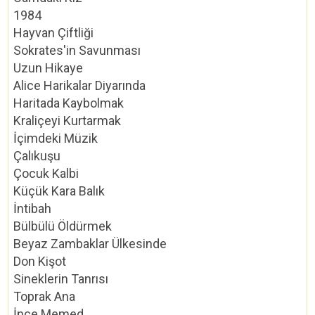
1984
Hayvan Çiftliği
Sokrates'in Savunması
Uzun Hikaye
Alice Harikalar Diyarında
Haritada Kaybolmak
Kraliçeyi Kurtarmak
İçimdeki Müzik
Çalıkuşu
Çocuk Kalbi
Küçük Kara Balık
İntibah
Bülbülü Öldürmek
Beyaz Zambaklar Ülkesinde
Don Kişot
Sineklerin Tanrısı
Toprak Ana
İnce Memed