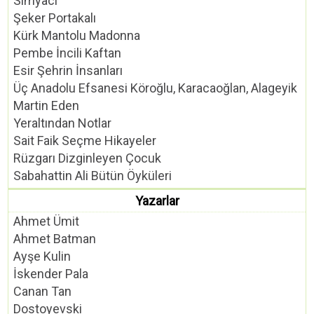
Simyacı
Şeker Portakalı
Kürk Mantolu Madonna
Pembe İncili Kaftan
Esir Şehrin İnsanları
Üç Anadolu Efsanesi Köroğlu, Karacaoğlan, Alageyik
Martin Eden
Yeraltından Notlar
Sait Faik Seçme Hikayeler
Rüzgarı Dizginleyen Çocuk
Sabahattin Ali Bütün Öyküleri
Yazarlar
Ahmet Ümit
Ahmet Batman
Ayşe Kulin
İskender Pala
Canan Tan
Dostoyevski