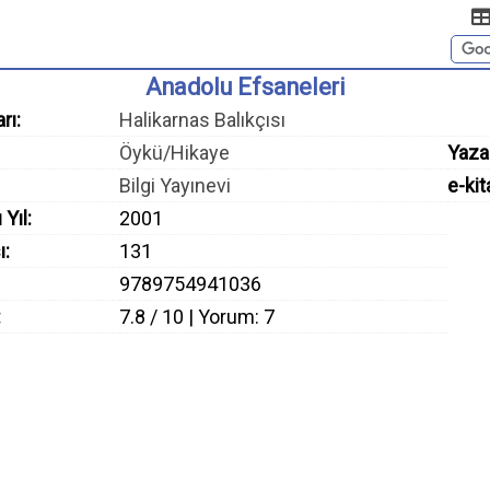
Anadolu Efsaneleri
rı:
Halikarnas Balıkçısı
Öykü/Hikaye
Yaza
Bilgi Yayınevi
e-kit
 Yıl:
2001
ı:
131
9789754941036
:
7.8 / 10 | Yorum: 7