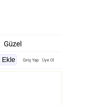
Güzel
Giriş Yap
Üye Ol