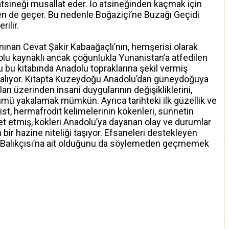
tsineği musallat eder. İo atsineğinden kaçmak için
en de geçer. Bu nedenle Boğaziçi’ne Buzağı Geçidi
ilir.
anınan Cevat Şakir Kabaağaçlı’nın, hemşerisi olarak
lu kaynaklı ancak çoğunlukla Yunanistan’a atfedilen
 bu kitabında Anadolu topraklarına şekil vermiş
er alıyor. Kitapta Kuzeydoğu Anadolu’dan güneydoğuya
arı üzerinden insani duygularının değişikliklerini,
mü yakalamak mümkün. Ayrıca tarihteki ilk güzellik ve
ist, hermafrodit kelimelerinin kökenleri, sünnetin
et etmiş, kökleri Anadolu’ya dayanan olay ve durumlar
 bir hazine niteliği taşıyor. Efsaneleri destekleyen
s Balıkçısı’na ait olduğunu da söylemeden geçmemek