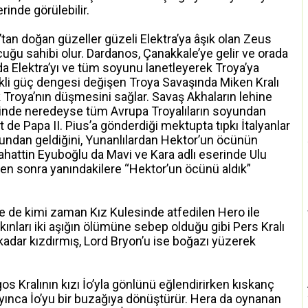
rinde görülebilir.
tan doğan güzeller güzeli Elektra’ya âşık olan Zeus
uğu sahibi olur. Dardanos, Çanakkale’ye gelir ve orada
 da Elektra’yı ve tüm soyunu lanetleyerek Troya’ya
ekli güç dengesi değişen Troya Savaşında Miken Kralı
Troya’nın düşmesini sağlar. Savaş Akhaların lehine
de neredeyse tüm Avrupa Troyalıların soyundan
de Papa II. Pius’a gönderdiği mektupta tıpkı İtalyanlar
oyundan geldiğini, Yunanlılardan Hektor’un öcünün
bahattin Eyuboğlu da Mavi ve Kara adlı eserinde Ulu
n sonra yanındakilere “Hektor’un öcünü aldık”
e de kimi zaman Kız Kulesinde atfedilen Hero ile
ınları iki aşığın ölümüne sebep olduğu gibi Pers Kralı
kadar kızdırmış, Lord Bryon’u ise boğazı yüzerek
s Kralının kızı İo’yla gönlünü eğlendirirken kıskanç
ayınca İo’yu bir buzağıya dönüştürür. Hera da oynanan