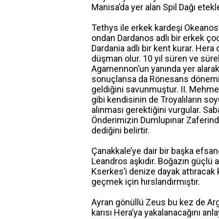
Manisa’da yer alan Spil Dağı etekle
Tethys ile erkek kardeşi Okeanos’
ondan Dardanos adlı bir erkek çoc
Dardania adlı bir kent kurar. Hera
düşman olur. 10 yıl süren ve sür
Agamennon’un yanında yer alarak 
sonuçlansa da Rönesans dönemin
geldiğini savunmuştur. II. Mehmet 
gibi kendisinin de Troyalıların s
alınması gerektiğini vurgular. Sa
Önderimizin Dumlupınar Zaferinde
dediğini belirtir.
Çanakkale’ye dair bir başka efsan
Leandros aşkıdır. Boğazın güçlü ak
Kserkes’i denize dayak attıracak 
geçmek için hırslandırmıştır.
Ayran gönüllü Zeus bu kez de Argo
karısı Hera’ya yakalanacağını anl