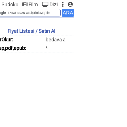
Sudoku
Film
Dizi
Fiyat Listesi / Satın Al
rOkur:
bedava al
ap,pdf,epub:
*