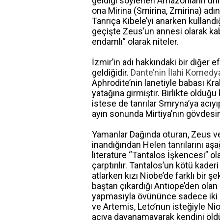
geldiği söylenen Amazonların ünlü
ona Mirina (Smirina, Zmirina) adını
Tanrıça Kibele’yi anarken kullandı
geçişte Zeus’un annesi olarak ka
endamlı” olarak niteler.
İzmir’in adı hakkındaki bir diğer 
geldiğidir.
Dante’nin İlahi Komedy
Aphrodite’nin lanetiyle babası Kral
yatağına girmiştir. Birlikte olduğu
istese de tanrılar Smryna’ya acıy
ayın sonunda Mirtiya’nın gövdesi
Yamanlar Dağında oturan, Zeus ve 
inandığından Helen tanrılarını aş
literatüre “Tantalos İşkencesi” o
çarptırılır. Tantalos’un kötü kade
atlarken kızı Niobe’de farklı bir şe
baştan çıkardığı Antiope’den olan
yapmasıyla övününce sadece iki oğ
ve Artemis, Leto’nun isteğiyle Ni
acıya dayanamayarak kendini öldür