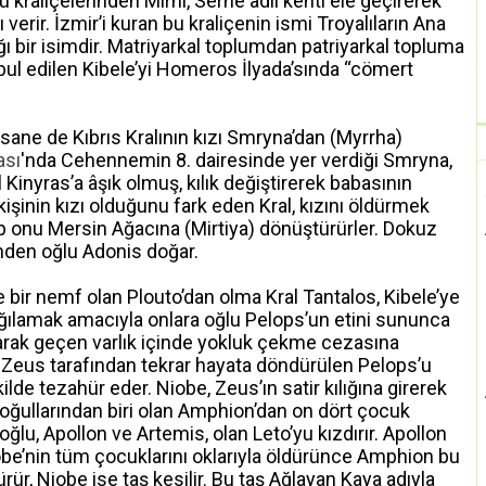
 kraliçelerinden Mirni, Serne adlı kenti ele geçirerek
 verir. İzmir’i kuran bu kraliçenin ismi Troyalıların Ana
ğı bir isimdir. Matriyarkal toplumdan patriyarkal topluma
bul edilen Kibele’yi Homeros İlyada’sında “cömert
efsane de Kıbrıs Kralının kızı Smryna’dan (Myrrha)
ası
'nda Cehennemin 8. dairesinde yer verdiği Smryna,
 Kinyras’a âşık olmuş, kılık değiştirerek babasının
 kişinin kızı olduğunu fark eden Kral, kızını öldürmek
ıp onu Mersin Ağacına (Mirtiya) dönüştürürler. Dokuz
nden oğlu Adonis doğar.
bir nemf olan Plouto’dan olma Kral Tantalos, Kibele’ye
ağılamak amacıyla onlara oğlu Pelops’un etini sununca
larak geçen varlık içinde yokluk çekme cezasına
ri Zeus tarafından tekrar hayata döndürülen Pelops’u
kilde tezahür eder. Niobe, Zeus’ın satir kılığına girerek
 oğullarından biri olan Amphion’dan on dört çocuk
lu, Apollon ve Artemis, olan Leto’yu kızdırır. Apollon
obe’nin tüm çocuklarını oklarıyla öldürünce Amphion bu
ür, Niobe ise taş kesilir. Bu taş Ağlayan Kaya adıyla