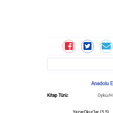
Anadolu Ef
Kitap Türü:
Öykü/H
YazarOkur'lar (
5.5
)