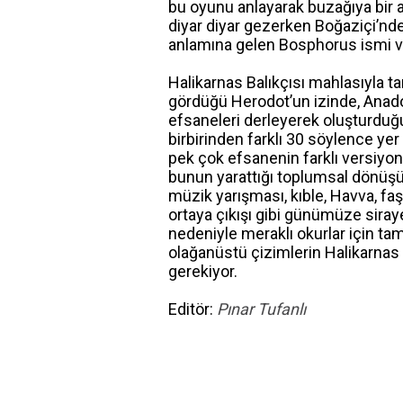
bu oyunu anlayarak buzağıya bir a
diyar diyar gezerken Boğaziçi’nd
anlamına gelen Bosphorus ismi ver
Halikarnas Balıkçısı mahlasıyla t
gördüğü Herodot’un izinde, Anado
efsaneleri derleyerek oluşturduğu
birbirinden farklı 30 söylence y
pek çok efsanenin farklı versiyonl
bunun yarattığı toplumsal dönüşü
müzik yarışması, kıble, Havva, faş
ortaya çıkışı gibi günümüze siray
nedeniyle meraklı okurlar için tam
olağanüstü çizimlerin Halikarna
gerekiyor.
Editör:
Pınar Tufanlı