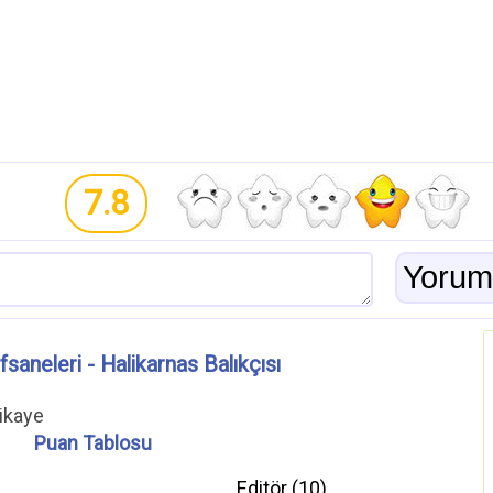
7.8
saneleri - Halikarnas Balıkçısı
ikaye
Puan Tablosu
Editör (
10
)