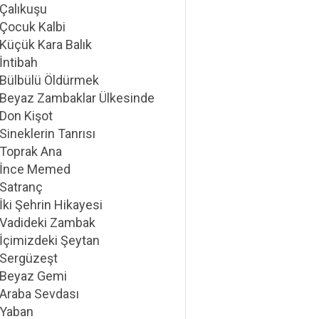
Çalıkuşu
Çocuk Kalbi
Küçük Kara Balık
İntibah
Bülbülü Öldürmek
Beyaz Zambaklar Ülkesinde
Don Kişot
Sineklerin Tanrısı
Toprak Ana
İnce Memed
Satranç
İki Şehrin Hikayesi
Vadideki Zambak
İçimizdeki Şeytan
Sergüzeşt
Beyaz Gemi
Araba Sevdası
Yaban