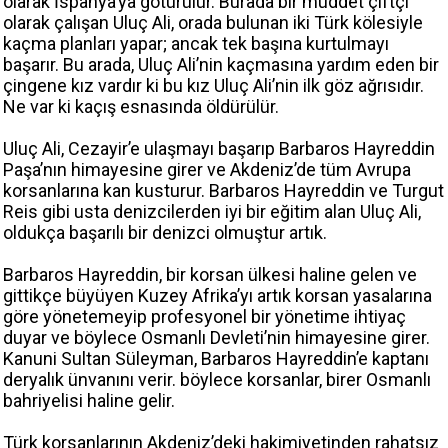
olarak İspanya’ya götürülür. Burada bir müddet çiftçi
olarak çalışan Uluç Ali, orada bulunan iki Türk kölesiyle
kaçma planları yapar; ancak tek başına kurtulmayı
başarır. Bu arada, Uluç Ali’nin kaçmasına yardım eden bir
çingene kız vardır ki bu kız Uluç Ali’nin ilk göz ağrısıdır.
Ne var ki kaçış esnasında öldürülür.
Uluç Ali, Cezayir’e ulaşmayı başarıp Barbaros Hayreddin
Paşa’nın himayesine girer ve Akdeniz’de tüm Avrupa
korsanlarına kan kusturur. Barbaros Hayreddin ve Turgut
Reis gibi usta denizcilerden iyi bir eğitim alan Uluç Ali,
oldukça başarılı bir denizci olmuştur artık.
Barbaros Hayreddin, bir korsan ülkesi haline gelen ve
gittikçe büyüyen Kuzey Afrika’yı artık korsan yasalarına
göre yönetemeyip profesyonel bir yönetime ihtiyaç
duyar ve böylece Osmanlı Devleti’nin himayesine girer.
Kanuni Sultan Süleyman, Barbaros Hayreddin’e kaptanı
deryalık ünvanını verir. böylece korsanlar, birer Osmanlı
bahriyelisi haline gelir.
Türk korsanlarının Akdeniz’deki hakimiyetinden rahatsız