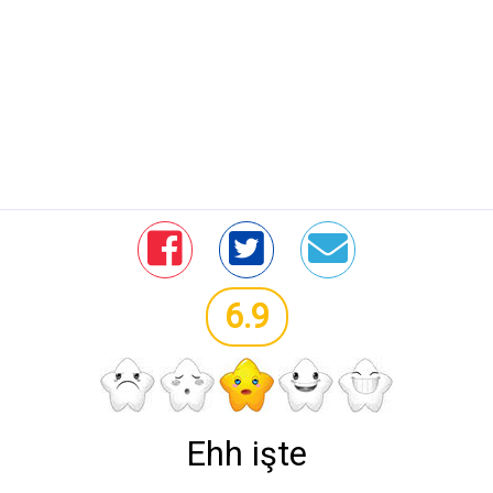
6.9
Ehh işte