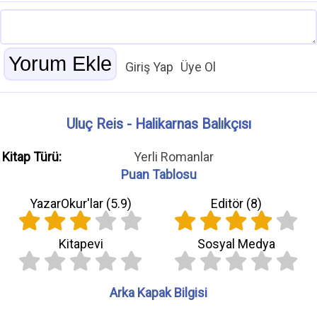
Giriş Yap
Üye Ol
Uluç Reis - Halikarnas Balıkçısı
Kitap Türü:
Yerli Romanlar
Puan Tablosu
YazarOkur'lar (
5.9
)
Editör (
8
)
Kitapevi
Sosyal Medya
Arka Kapak Bilgisi