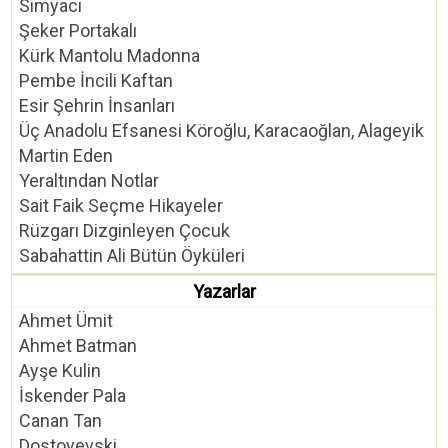
Simyacı
Şeker Portakalı
Kürk Mantolu Madonna
Pembe İncili Kaftan
Esir Şehrin İnsanları
Üç Anadolu Efsanesi Köroğlu, Karacaoğlan, Alageyik
Martin Eden
Yeraltından Notlar
Sait Faik Seçme Hikayeler
Rüzgarı Dizginleyen Çocuk
Sabahattin Ali Bütün Öyküleri
Yazarlar
Ahmet Ümit
Ahmet Batman
Ayşe Kulin
İskender Pala
Canan Tan
Dostoyevski