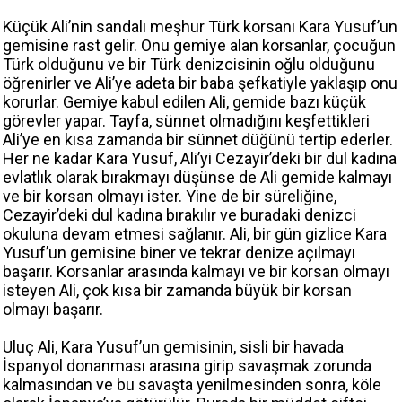
Küçük Ali’nin sandalı meşhur Türk korsanı Kara Yusuf’un
gemisine rast gelir. Onu gemiye alan korsanlar, çocuğun
Türk olduğunu ve bir Türk denizcisinin oğlu olduğunu
öğrenirler ve Ali’ye adeta bir baba şefkatiyle yaklaşıp onu
korurlar. Gemiye kabul edilen Ali, gemide bazı küçük
görevler yapar. Tayfa, sünnet olmadığını keşfettikleri
Ali’ye en kısa zamanda bir sünnet düğünü tertip ederler.
Her ne kadar Kara Yusuf, Ali’yi Cezayir’deki bir dul kadına
evlatlık olarak bırakmayı düşünse de Ali gemide kalmayı
ve bir korsan olmayı ister. Yine de bir süreliğine,
Cezayir’deki dul kadına bırakılır ve buradaki denizci
okuluna devam etmesi sağlanır. Ali, bir gün gizlice Kara
Yusuf’un gemisine biner ve tekrar denize açılmayı
başarır. Korsanlar arasında kalmayı ve bir korsan olmayı
isteyen Ali, çok kısa bir zamanda büyük bir korsan
olmayı başarır.
Uluç Ali, Kara Yusuf’un gemisinin, sisli bir havada
İspanyol donanması arasına girip savaşmak zorunda
kalmasından ve bu savaşta yenilmesinden sonra, köle