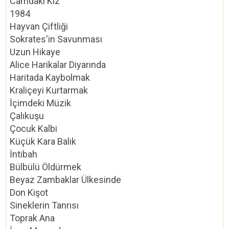
Camdaki Kız
1984
Hayvan Çiftliği
Sokrates'in Savunması
Uzun Hikaye
Alice Harikalar Diyarında
Haritada Kaybolmak
Kraliçeyi Kurtarmak
İçimdeki Müzik
Çalıkuşu
Çocuk Kalbi
Küçük Kara Balık
İntibah
Bülbülü Öldürmek
Beyaz Zambaklar Ülkesinde
Don Kişot
Sineklerin Tanrısı
Toprak Ana