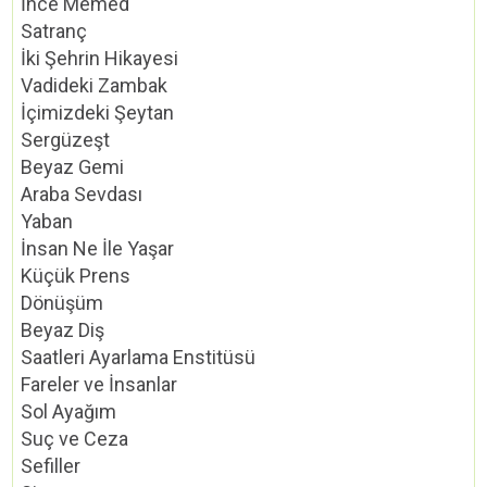
İnce Memed
Satranç
İki Şehrin Hikayesi
Vadideki Zambak
İçimizdeki Şeytan
Sergüzeşt
Beyaz Gemi
Araba Sevdası
Yaban
İnsan Ne İle Yaşar
Küçük Prens
Dönüşüm
Beyaz Diş
Saatleri Ayarlama Enstitüsü
Fareler ve İnsanlar
Sol Ayağım
Suç ve Ceza
Sefiller