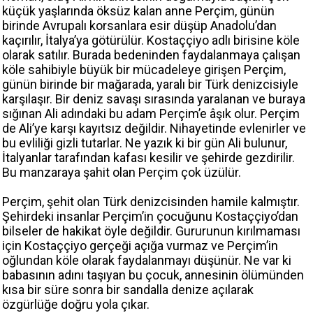
küçük yaşlarında öksüz kalan anne Perçim, günün
birinde Avrupalı korsanlara esir düşüp Anadolu’dan
kaçırılır, İtalya’ya götürülür. Kostaççiyo adlı birisine köle
olarak satılır. Burada bedeninden faydalanmaya çalışan
köle sahibiyle büyük bir mücadeleye girişen Perçim,
günün birinde bir mağarada, yaralı bir Türk denizcisiyle
karşılaşır. Bir deniz savaşı sırasında yaralanan ve buraya
sığınan Ali adındaki bu adam Perçim’e âşık olur. Perçim
de Ali’ye karşı kayıtsız değildir. Nihayetinde evlenirler ve
bu evliliği gizli tutarlar. Ne yazık ki bir gün Ali bulunur,
İtalyanlar tarafından kafası kesilir ve şehirde gezdirilir.
Bu manzaraya şahit olan Perçim çok üzülür.
Perçim, şehit olan Türk denizcisinden hamile kalmıştır.
Şehirdeki insanlar Perçim’in çocuğunu Kostaççiyo’dan
bilseler de hakikat öyle değildir. Gururunun kırılmaması
için Kostaççiyo gerçeği açığa vurmaz ve Perçim’in
oğlundan köle olarak faydalanmayı düşünür. Ne var ki
babasının adını taşıyan bu çocuk, annesinin ölümünden
kısa bir süre sonra bir sandalla denize açılarak
özgürlüğe doğru yola çıkar.