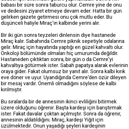
babası bir süre sonra taburcu olur. Cemre yine de onu
ve dedesini ziyaret etmeye devam eder. Hatta bir gün
gelirken gazete getirmesi onu çok mutlu eder. Bu
düşünceli haliyle Miraç'ın kalbinde yerini alır.
Bir iki gün sonra teyzeleri dinlensin diye hastanede
Miraç kalır. Sabahında Cemre piknik sepetiyle odalarına
gelir. Miraç için hayatında yaptığı en güzel kahvaltı olur.
Onkoloji bölümünde olmaları hiç umurumda değildir.
Hastaneden çıktıktan sonra, bir gün o da Cemre'yi
kahvaltıya götürmek ister. Sabah papatya alarak evlerinin
oraya gider. Fakat olumsuz bir yanıt alır. Sonra kalbi kırık
eve döner ve uyur. Uyandığında Cemre'den özür dileyen
bir mesaj vardır. Önemli olmadığını söylese de kalbi
kırılmıştır.
Bu sıralarda bir de annesinin ikinci evliliğini bitirmek
üzere olduğunu öğrenir. Başta kardeşi için barıştırmak
ister. Fakat davalar çoktan açılmıştır. Sonra da öğrenir,
annesinin aldatıldığını. Miraç, kardeşi Yiğit için
üzülmektedir. Onun yaşadığı şeyleri kardeşinin