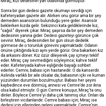
Miraç, kızı dedesinin yan odasında görmüştür.
Sonra bir gün dedesi gazete okumayı sevdiği için
kafeteryadan gazete alır. Alırken onu görür ama bir şey
demeden asansörün bulunduğu yere gider. Asansör
beklerken kızda gelir. Sekizinci kata geldiklerinde kız,
"sağol." diyerek çıkar. Miraç şaşırsa da bir şey demeden
dedesinin yanına gider. Dedesi gazeteyi görünce çok
sevinir. Miraç, dedesinden bir gün olsun dedelik
görmese de o torunluk görevini yapmaktadır. Odanın
önüne çıktığında kızı aynı yerde görür. Ona bakarken kız
da arkasını döner. Kız özür dileyerek çay içmeyi teklif
eder. Miraç çay sevmediğini söyleyince; kahve teklif
eder. Kafeteryada kahve eşliğinde bayağı sohbet
ederler. Cemre, babası için hastanedir. O da kanserdir.
Aslında varlıklı bir aile olsalar da; babasının içki ve kumarı
yüzünden durumları bozulmuştur. Babası her şeyini
kaybedince eve dönmüş, annesi ve Cemre'de zor ikna
olsa kabul etmiştir. O gün Cemre konuşur, Miraç'ta onu
dinler. Böylece Cemre'yi daha çok tanımış olur. Onları da
birleştiren vicdanlarıdır. Cemre babası için; Miraç ise
dedesi için ellerinden geleni yapmaktadır. Cemre'nin