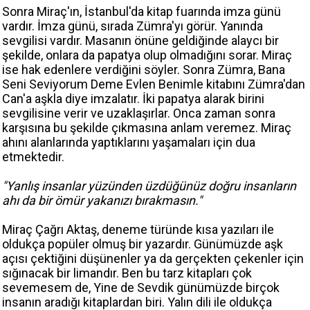
Sonra Miraç'ın, İstanbul'da kitap fuarında imza günü
vardır. İmza günü, sırada Zümra'yı görür. Yanında
sevgilisi vardır. Masanın önüne geldiğinde alaycı bir
şekilde, onlara da papatya olup olmadığını sorar. Miraç
ise hak edenlere verdiğini söyler. Sonra Zümra, Bana
Seni Seviyorum Deme Evlen Benimle kitabını Zümra'dan
Can'a aşkla diye imzalatır. İki papatya alarak birini
sevgilisine verir ve uzaklaşırlar. Onca zaman sonra
karşısına bu şekilde çıkmasına anlam veremez. Miraç
ahını alanlarında yaptıklarını yaşamaları için dua
etmektedir.
"Yanlış insanlar yüzünden üzdüğünüz doğru insanların
ahı da bir ömür yakanızı bırakmasın."
Miraç Çağrı Aktaş, deneme türünde kısa yazıları ile
oldukça popüler olmuş bir yazardır. Günümüzde aşk
açısı çektiğini düşünenler ya da gerçekten çekenler için
sığınacak bir limandır. Ben bu tarz kitapları çok
sevemesem de, Yine de Sevdik günümüzde birçok
insanın aradığı kitaplardan biri. Yalın dili ile oldukça