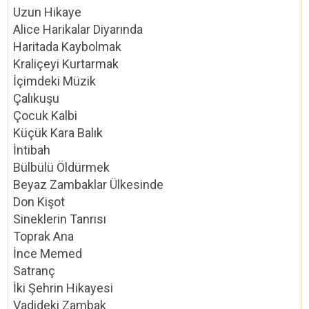
Uzun Hikaye
Alice Harikalar Diyarında
Haritada Kaybolmak
Kraliçeyi Kurtarmak
İçimdeki Müzik
Çalıkuşu
Çocuk Kalbi
Küçük Kara Balık
İntibah
Bülbülü Öldürmek
Beyaz Zambaklar Ülkesinde
Don Kişot
Sineklerin Tanrısı
Toprak Ana
İnce Memed
Satranç
İki Şehrin Hikayesi
Vadideki Zambak