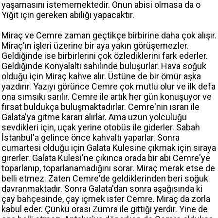
yaşamasını istememektedir. Onun abisi olmasa da o
Yiğit için gereken abiliği yapacaktır.
Miraç ve Cemre zaman geçtikçe birbirine daha çok alışır.
Miraç'ın işleri üzerine bir aya yakın görüşemezler.
Geldiğinde ise birbirlerini çok özlediklerini fark ederler.
Geldiğinde Konyalaltı sahilinde buluşurlar. Hava soğuk
olduğu için Miraç kahve alır. Üstüne de bir ömür aşka
yazdırır. Yazıyı görünce Cemre çok mutlu olur ve ilk defa
ona sımsıkı sarılır. Cemre ile artık her gün konuşuyor ve
fırsat buldukça buluşmaktadırlar. Cemre'nin ısrarı ile
Galata'ya gitme kararı alırlar. Ama uzun yolculuğu
sevdikleri için, uçak yerine otobüs ile giderler. Sabah
İstanbul'a gelince önce kahvaltı yaparlar. Sonra
cumartesi olduğu için Galata Kulesine çıkmak için sıraya
girerler. Galata Kulesi'ne çıkınca orada bir abi Cemre'ye
toparlanıp, toparlanamadığını sorar. Miraç merak etse de
belli etmez. Zaten Cemre'de geldiklerinden beri soğuk
davranmaktadır. Sonra Galata'dan sonra aşağısında ki
çay bahçesinde, çay içmek ister Cemre. Miraç da zorla
kabul eder. Çünkü orası Zümra ile gittiği yerdir. Yine de