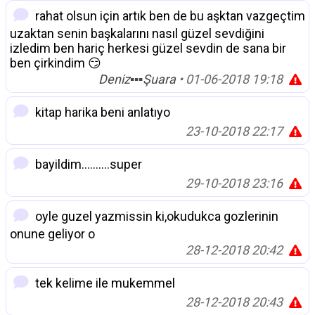
rahat olsun için artık ben de bu aşktan vazgeçtim
uzaktan senin başkalarını nasıl güzel sevdiğini
izledim ben hariç herkesi güzel sevdin de sana bir
ben çirkindim 😏
Deniz▪▪▪Şuara
• 01-06-2018 19:18
kitap harika beni anlatıyo
23-10-2018 22:17
bayildim..........super
29-10-2018 23:16
oyle guzel yazmissin ki,okudukca gozlerinin
onune geliyor o
28-12-2018 20:42
tek kelime ile mukemmel
28-12-2018 20:43