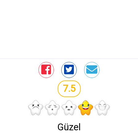
7.5
Güzel