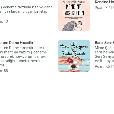
Kendine Ho
aş deneme tarzında kısa ve daha
Puan: 7.7 |
an yazılardan oluşan bir kitap
m: 13
orum Deme Hissettir
Bana Seni 
orum Deme Hissettir de Miraç
Miraç Çağr
ynı mantıkla yazılmış deneme
serisine ka
rına sürekli seviyorum demek
Seni Seviyo
 sevdiğini hissettirmenin
evlilik boyu
yor.
Puan: 7.5 |
m: 85