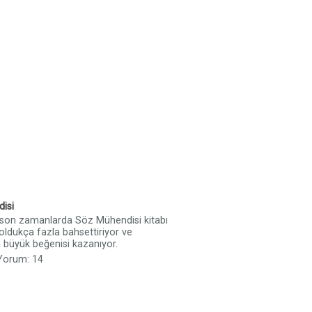
isi
son zamanlarda Söz Mühendisi kitabı
 oldukça fazla bahsettiriyor ve
a büyük beğenisi kazanıyor.
 Yorum: 14