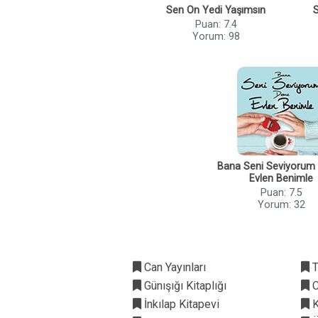
Sen On Yedi Yaşımsın
S
Puan: 7.4
Yorum: 98
Bana Seni Seviyoru
Evlen Benimle
Puan: 7.5
Yorum: 32
Can Yayınları
T
Günışığı Kitaplığı
C
İnkılap Kitapevi
K