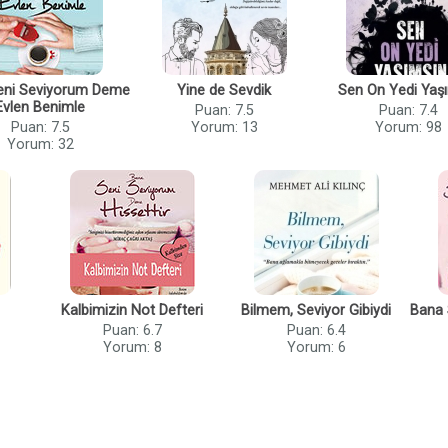
eni Seviyorum Deme
Yine de Sevdik
Sen On Yedi Yaş
Evlen Benimle
Puan: 7.5
Puan: 7.4
Puan: 7.5
Yorum: 13
Yorum: 98
Yorum: 32
Kalbimizin Not Defteri
Bilmem, Seviyor Gibiydi
Bana 
Puan: 6.7
Puan: 6.4
Yorum: 8
Yorum: 6