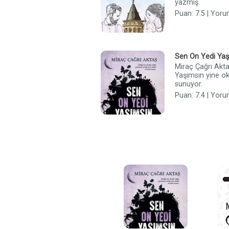
yazmış.
Puan: 7.5 | Yoru
Sen On Yedi Yaş
Miraç Çağrı Akta
Yaşımsın yine oku
sunuyor.
Puan: 7.4 | Yoru