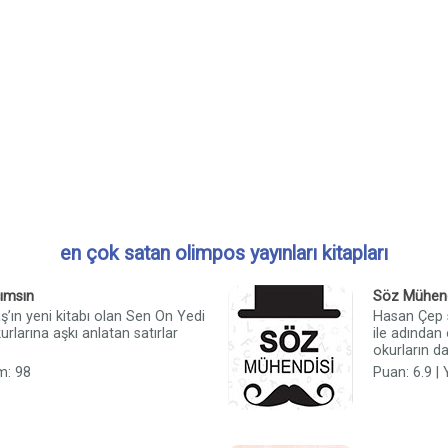
en çok satan olimpos yayınları kitapları
ımsın
Söz Mühend
ş’ın yeni kitabı olan Sen On Yedi
Hasan Çep 
rlarına aşkı anlatan satırlar
ile adından
okurların d
m: 98
Puan: 6.9 |