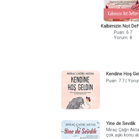
Kalbimizin Not Deft
Puan: 6.7
Yorum: 8
Kendine Hoş Gel
Puan: 7.7 | Yoru
Yine de Sevdik
Miraç Çağrı Akt
çok aşkı konu al