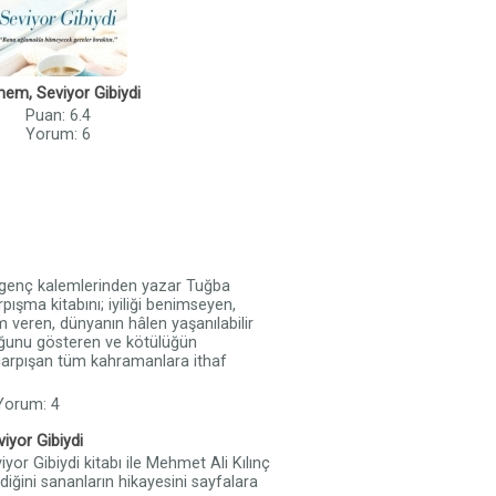
mem, Seviyor Gibiydi
Puan: 6.4
Yorum: 6
 genç kalemlerinden yazar Tuğba
pışma kitabını; iyiliği benimseyen,
m veren, dünyanın hâlen yaşanılabilir
uğunu gösteren ve kötülüğün
çarpışan tüm kahramanlara ithaf
 Yorum: 4
iyor Gibiydi
yor Gibiydi kitabı ile Mehmet Ali Kılınç
diğini sananların hikayesini sayfalara