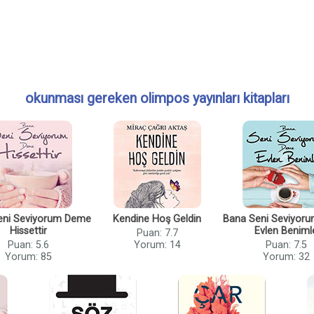
okunması gereken olimpos yayınları kitapları
eni Seviyorum Deme
Kendine Hoş Geldin
Bana Seni Seviyor
Hissettir
Evlen Beniml
Puan: 7.7
Puan: 5.6
Yorum: 14
Puan: 7.5
Yorum: 85
Yorum: 32