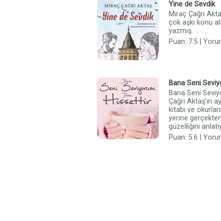
Yine de Sevdik
Miraç Çağrı Akt
çok aşkı konu al
yazmış.
Puan: 7.5 | Yoru
Bana Seni Seviy
Bana Seni Seviy
Çağrı Aktaş’ın a
kitabı ve okurla
yerine gerçekten
güzelliğini anlatı
Puan: 5.6 | Yoru