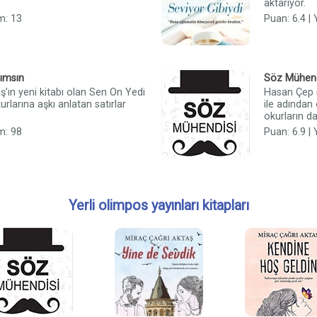
aktarıyor.
m: 13
Puan: 6.4 |
ımsın
Söz Mühend
ş’ın yeni kitabı olan Sen On Yedi
Hasan Çep 
rlarına aşkı anlatan satırlar
ile adından
okurların d
m: 98
Puan: 6.9 |
Yerli olimpos yayınları kitapları