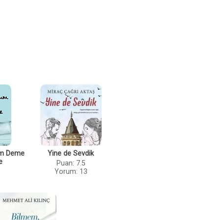
um Deme
Yine de Sevdik
e
Puan: 7.5
Yorum: 13