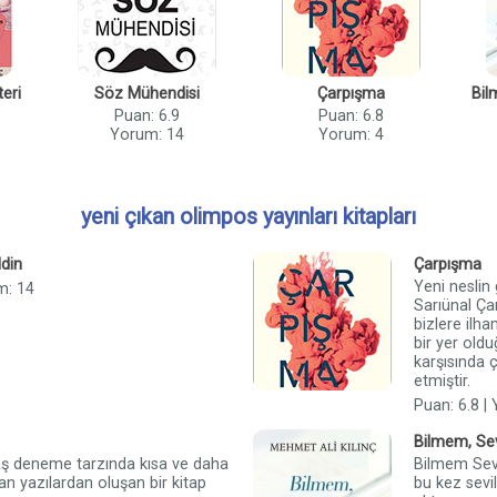
eri
Söz Mühendisi
Çarpışma
Bil
Puan: 6.9
Puan: 6.8
Yorum: 14
Yorum: 4
yeni çıkan olimpos yayınları kitapları
din
Çarpışma
Yeni neslin
m: 14
Sarıünal Çar
bizlere ilha
bir yer old
karşısında 
etmiştir.
Puan: 6.8 |
Bilmem, Sev
aş deneme tarzında kısa ve daha
Bilmem Sevi
an yazılardan oluşan bir kitap
bu kez sevil