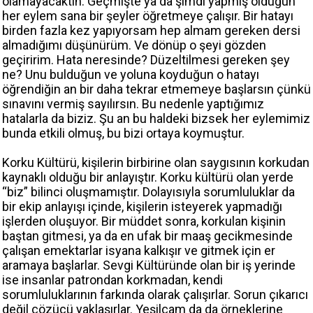
olamayacaktın. Geçmişte ya da şimdi yapmış olduğun
her eylem sana bir şeyler öğretmeye çalışır. Bir hatayı
birden fazla kez yapıyorsam hep almam gereken dersi
almadığımı düşünürüm. Ve dönüp o şeyi gözden
geçiririm. Hata neresinde? Düzeltilmesi gereken şey
ne? Unu bulduğun ve yoluna koyduğun o hatayı
öğrendiğin an bir daha tekrar etmemeye başlarsın çünkü
sınavını vermiş sayılırsın. Bu nedenle yaptığımız
hatalarla da biziz. Şu an bu haldeki bizsek her eylemimiz
bunda etkili olmuş, bu bizi ortaya koymuştur.
Korku Kültürü, kişilerin birbirine olan saygısının korkudan
kaynaklı olduğu bir anlayıştır. Korku kültürü olan yerde
“biz” bilinci oluşmamıştır. Dolayısıyla sorumluluklar da
bir ekip anlayışı içinde, kişilerin isteyerek yapmadığı
işlerden oluşuyor. Bir müddet sonra, korkulan kişinin
baştan gitmesi, ya da en ufak bir maaş gecikmesinde
çalışan emektarlar isyana kalkışır ve gitmek için er
aramaya başlarlar. Sevgi Kültüründe olan bir iş yerinde
ise insanlar patrondan korkmadan, kendi
sorumluluklarının farkında olarak çalışırlar. Sorun çıkarıcı
değil çözücü yaklaşırlar. Yeşilçam da da örneklerine