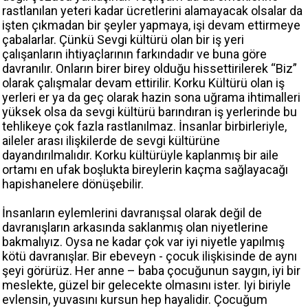
rastlanılan yeteri kadar ücretlerini alamayacak olsalar da
işten çıkmadan bir şeyler yapmaya, işi devam ettirmeye
çabalarlar. Çünkü Sevgi kültürü olan bir iş yeri
çalışanların ihtiyaçlarının farkındadır ve buna göre
davranılır. Onların birer birey olduğu hissettirilerek “Biz”
olarak çalışmalar devam ettirilir. Korku Kültürü olan iş
yerleri er ya da geç olarak hazin sona uğrama ihtimalleri
yüksek olsa da sevgi kültürü barındıran iş yerlerinde bu
tehlikeye çok fazla rastlanılmaz. İnsanlar birbirleriyle,
aileler arası ilişkilerde de sevgi kültürüne
dayandırılmalıdır. Korku kültürüyle kaplanmış bir aile
ortamı en ufak boşlukta bireylerin kaçma sağlayacağı
hapishanelere dönüşebilir.
İnsanların eylemlerini davranışsal olarak değil de
davranışların arkasında saklanmış olan niyetlerine
bakmalıyız. Oysa ne kadar çok var iyi niyetle yapılmış
kötü davranışlar. Bir ebeveyn - çocuk ilişkisinde de aynı
şeyi görürüz. Her anne – baba çocuğunun saygın, iyi bir
meslekte, güzel bir gelecekte olmasını ister. Iyi biriyle
evlensin, yuvasını kursun hep hayalidir. Çocuğum