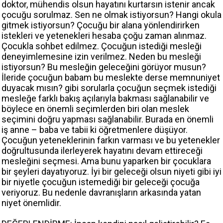
doktor, mühendis olsun hayatını kurtarsın istenir ancak
çocuğu sorulmaz. Sen ne olmak istiyorsun? Hangi okula
gitmek istiyorsun? Çocuğu bir alana yönlendirirken
istekleri ve yetenekleri hesaba çoğu zaman alınmaz.
Çocukla sohbet edilmez. Çocuğun istediği mesleği
deneyimlemesine izin verilmez. Neden bu mesleği
istiyorsun? Bu mesleğin geleceğini görüyor musun?
İleride çocuğun babam bu meslekte derse memnuniyet
duyacak mısın? gibi sorularla çocuğun seçmek istediği
mesleğe farklı bakış açılarıyla bakması sağlanabilir ve
böylece en önemli seçimlerden biri olan meslek
seçimini doğru yapması sağlanabilir. Burada en önemli
iş anne – baba ve tabii ki öğretmenlere düşüyor.
Çocuğun yeteneklerinin farkın varması ve bu yetenekler
doğrultusunda ilerleyerek hayatını devam ettireceği
mesleğini seçmesi. Ama bunu yaparken bir çocuklara
bir şeyleri dayatıyoruz. İyi bir geleceği olsun niyeti gibi iyi
bir niyetle çocuğun istemediği bir geleceği çocuğa
veriyoruz. Bu nedenle davranışların arkasında yatan
niyet önemlidir.