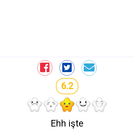
6.2
Ehh işte