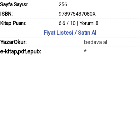
Sayfa Sayısı:
256
ISBN:
978975437080X
Kitap Puanı:
6.6 / 10 | Yorum: 8
Fiyat Listesi / Satın Al
YazarOkur:
bedava al
e-kitap,pdf,epub:
*