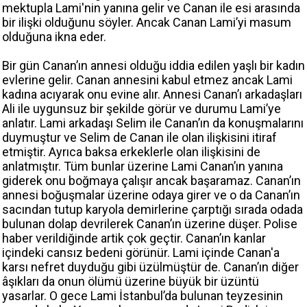
mektupla Lami'nin yanına gelir ve Canan ile esi arasında
bir ilişki olduğunu söyler. Ancak Canan Lami’yi masum
olduğuna ikna eder.
Bir gün Canan’ın annesi olduğu iddia edilen yaşlı bir kadın
evlerine gelir. Canan annesini kabul etmez ancak Lami
kadına acıyarak onu evine alır. Annesi Canan’ı arkadaşları
Ali ile uygunsuz bir şekilde görür ve durumu Lami’ye
anlatır. Lami arkadaşı Selim ile Canan’ın da konuşmalarını
duymuştur ve Selim de Canan ile olan ilişkisini itiraf
etmiştir. Ayrıca baksa erkeklerle olan ilişkisini de
anlatmıştır. Tüm bunlar üzerine Lami Canan’ın yanına
giderek onu boğmaya çalışır ancak başaramaz. Canan’ın
annesi boğuşmalar üzerine odaya girer ve o da Canan’ın
sacından tutup karyola demirlerine çarptığı sırada odada
bulunan dolap devrilerek Canan’ın üzerine düşer. Polise
haber verildiğinde artik çok geçtir. Canan’ın kanlar
içindeki cansız bedeni görünür. Lami içinde Canan'a
karsı nefret duyduğu gibi üzülmüştür de. Canan’ın diğer
âşıkları da onun ölümü üzerine büyük bir üzüntü
yasarlar. O gece Lami İstanbul’da bulunan teyzesinin