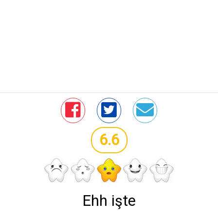
6.6
Ehh işte