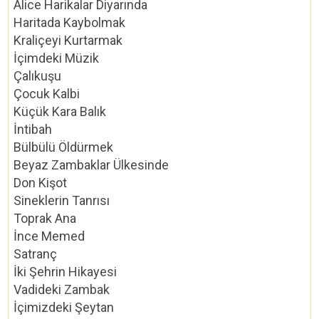
Alice Harikalar Diyarında
Haritada Kaybolmak
Kraliçeyi Kurtarmak
İçimdeki Müzik
Çalıkuşu
Çocuk Kalbi
Küçük Kara Balık
İntibah
Bülbülü Öldürmek
Beyaz Zambaklar Ülkesinde
Don Kişot
Sineklerin Tanrısı
Toprak Ana
İnce Memed
Satranç
İki Şehrin Hikayesi
Vadideki Zambak
İçimizdeki Şeytan