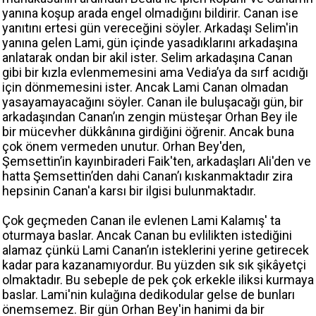
yanına koşup arada engel olmadığını bildirir. Canan ise
yanıtını ertesi gün vereceğini söyler. Arkadaşı Selim'in
yanına gelen Lami, gün içinde yasadıklarını arkadaşına
anlatarak ondan bir akil ister. Selim arkadaşına Canan
gibi bir kızla evlenmemesini ama Vedia’ya da sırf acıdığı
için dönmemesini ister. Ancak Lami Canan olmadan
yasayamayacağını söyler. Canan ile buluşacağı gün, bir
arkadaşından Canan’ın zengin müsteşar Orhan Bey ile
bir mücevher dükkânına girdiğini öğrenir. Ancak buna
çok önem vermeden unutur. Orhan Bey'den,
Şemsettin’in kayınbiraderi Faik'ten, arkadaşları Ali'den ve
hatta Şemsettin’den dahi Canan’ı kıskanmaktadır zira
hepsinin Canan'a karsı bir ilgisi bulunmaktadır.
Çok geçmeden Canan ile evlenen Lami Kalamış' ta
oturmaya baslar. Ancak Canan bu evlilikten istediğini
alamaz çünkü Lami Canan’ın isteklerini yerine getirecek
kadar para kazanamıyordur. Bu yüzden sık sık şikâyetçi
olmaktadır. Bu sebeple de pek çok erkekle iliksi kurmaya
baslar. Lami'nin kulağına dedikodular gelse de bunları
önemsemez. Bir gün Orhan Bey'in hanimi da bir