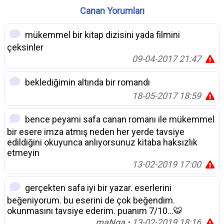
Canan Yorumları
mükemmel bir kitap dizisini yada filmini
çeksinler
09-04-2017 21:47
beklediğimin altında bir romandı
18-05-2017 18:59
bence peyami safa canan romanı ile mükemmel
bir esere imza atmış neden her yerde tavsiye
edildiğini okuyunca anlıyorsunuz kitaba haksızlık
etmeyin
13-02-2019 17:00
gerçekten safa iyi bir yazar. eserlerini
beğeniyorum. bu eserini de çok beğendim.
okunmasını tavsiye ederim. puanım 7/10...🐯
maNga
• 13-02-2019 18:16