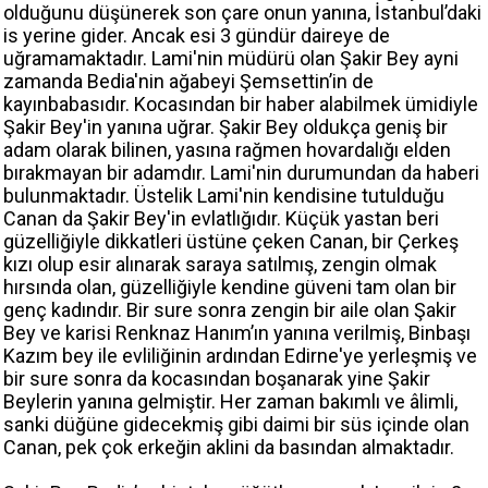
olduğunu düşünerek son çare onun yanına, İstanbul’daki
is yerine gider. Ancak esi 3 gündür daireye de
uğramamaktadır. Lami'nin müdürü olan Şakir Bey ayni
zamanda Bedia'nin ağabeyi Şemsettin’in de
kayınbabasıdır. Kocasından bir haber alabilmek ümidiyle
Şakir Bey'in yanına uğrar. Şakir Bey oldukça geniş bir
adam olarak bilinen, yasına rağmen hovardalığı elden
bırakmayan bir adamdır. Lami'nin durumundan da haberi
bulunmaktadır. Üstelik Lami'nin kendisine tutulduğu
Canan da Şakir Bey'in evlatlığıdır. Küçük yastan beri
güzelliğiyle dikkatleri üstüne çeken Canan, bir Çerkeş
kızı olup esir alınarak saraya satılmış, zengin olmak
hırsında olan, güzelliğiyle kendine güveni tam olan bir
genç kadındır. Bir sure sonra zengin bir aile olan Şakir
Bey ve karisi Renknaz Hanım’ın yanına verilmiş, Binbaşı
Kazım bey ile evliliğinin ardından Edirne'ye yerleşmiş ve
bir sure sonra da kocasından boşanarak yine Şakir
Beylerin yanına gelmiştir. Her zaman bakımlı ve âlimli,
sanki düğüne gidecekmiş gibi daimi bir süs içinde olan
Canan, pek çok erkeğin aklini da basından almaktadır.