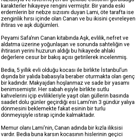
karakterler hikayeye rengini vermiştir. Bir yanda eski
erdemlerin bir nebze sızısını duyan Lami, öte tarafta ise
zenginlik hırsı içinde olan Canan ve bu ikisini çevreleyen
ihtiras ve aşk düğümleri.
Peyami Safa’nın Canan kitabında Aşk, evlilik, nefret ve
aldatma üzerine yoğunlaşan ve sonunda sahteliğin ve
ihtirasın yerini huzurun aldığı bu hikayede ahlaki
değerlere cesur bir bakış açısı getirilerek incelenmiş.
Bedia, 5 yıllık evli olduğu kocası ile birlikte İstanbul’un
dışında bir yalıda babasıyla beraber oturmakta olan genç
bir kadındır. Makyajdan hoşlanmaz ve sade bir yasamı
benimsemiştir. Her sabah eşiyle birlikte sutlu
kahvelerini içip evlilikleriyle yaşıt olan güllerin basında
saadet dolu günler geçirdiği esi Lami’nin 3 gündür yalıya
dönmesini beklemekte fakat esinin bir turlu
dönmeyişiyle ıstırap içinde kalmaktadır.
Memur olanı Lami'nin, Canan adında bir kızla iliksisi
vardır. Bedia buna karsın kocasının hislerinin geçici