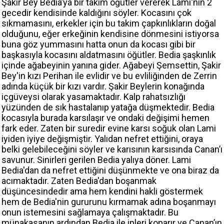
Şakir Bey Bedia’ya bir takım öğütler vererek Lami'nin 2
gecedir kendisinde kaldığını söyler. Kocasını çok
sıkmamasını, erkekler için bu takim çapkınlıkların doğal
olduğunu, eğer erkeğinin kendisine dönmesini istiyorsa
buna göz yummasını hatta onun da kocası gibi bir
başkasıyla kocasını aldatmasını öğütler. Bedia şaşkınlık
içinde ağabeyinin yanına gider. Ağabeyi Şemsettin, Şakir
Bey'in kızı Perihan ile evlidir ve bu evliliğinden de Zerrin
adında küçük bir kızı vardır. Şakir Beylerin konağında
içgüveysi olarak yasamaktadır. Kalp rahatsızlığı
yüzünden de sık hastalanıp yatağa düşmektedir. Bedia
kocasıyla burada karsılaşır ve ondaki değişimi hemen
fark eder. Zaten bir suredir evine karsı soğuk olan Lami
iyiden iyiye değişmiştir. Yalıdan nefret ettiğini, oraya
belki gelebileceğini söyler ve karısının karsısında Canan’ı
savunur. Sinirleri gerilen Bedia yalıya döner. Lami
Bedia'dan da nefret ettiğini düşünmekte ve ona biraz da
acımaktadır. Zaten Bedia'dan boşanmak
düşüncesindedir ama hem kendini hakli göstermek
hem de Bedia'nin gururunu kırmamak adına boşanmayı
onun istemesini sağlamaya çalışmaktadır. Bu
münakasanın ardından Bedia ile ipleri koparır ve Canan’ın