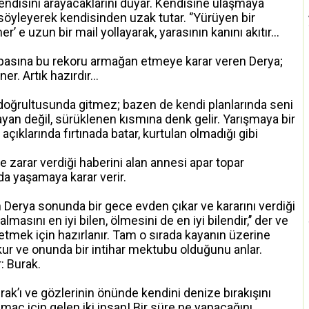
ndisini arayacaklarını duyar. Kendisine ulaşmaya
söyleyerek kendisinden uzak tutar. ‘’Yürüyen bir
er’ e uzun bir mail yollayarak, yarasının kanını akıtır…
asına bu rekoru armağan etmeye karar veren Derya;
er. Artık hazırdır…
doğrultusunda gitmez; bazen de kendi planlarında seni
layan değil, sürüklenen kısmına denk gelir. Yarışmaya bir
açıklarında fırtınada batar, kurtulan olmadığı gibi
ne zarar verdiği haberini alan annesi apar topar
da yaşamaya karar verir.
Derya sonunda bir gece evden çıkar ve kararını verdiği
almasını en iyi bilen, ölmesini de en iyi bilendir,’’ der ve
r etmek için hazırlanır. Tam o sırada kayanın üzerine
okur ve onunda bir intihar mektubu olduğunu anlar.
: Burak.
rak’ı ve gözlerinin önünde kendini denize bırakışını
 amaç için gelen iki insan! Bir süre ne yapacağını