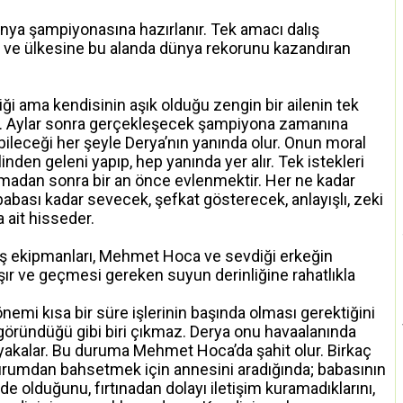
dünya şampiyonasına hazırlanır. Tek amacı dalış
e ülkesine bu alanda dünya rekorunu kazandıran
i ama kendisinin aşık olduğu zengin bir ailenin tek
ır. Aylar sonra gerçekleşecek şampiyona zamanına
ileceği her şeyle Derya’nın yanında olur. Onun moral
nden geleni yapıp, hep yanında yer alır. Tek istekleri
şmadan sonra bir an önce evlenmektir. Her ne kadar
babası kadar sevecek, şefkat gösterecek, anlayışlı, zeki
 ait hisseder.
lış ekipmanları, Mehmet Hoca ve sevdiği erkeğin
şır ve geçmesi gereken suyun derinliğine rahatlıkla
nemi kısa bir süre işlerinin başında olması gerektiğini
göründüğü gibi biri çıkmaz. Derya onu havaalanında
 yakalar. Bu duruma Mehmet Hoca’da şahit olur. Birkaç
umdan bahsetmek için annesini aradığında; babasının
e olduğunu, fırtınadan dolayı iletişim kuramadıklarını,