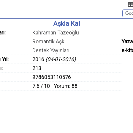
Aşkla Kal
rı:
Kahraman Tazeoğlu
Romantik Aşk
Yaza
Destek Yayınları
e-kit
 Yıl:
2016
(04-01-2016)
ı:
213
9786053110576
:
7.6 / 10 | Yorum: 88