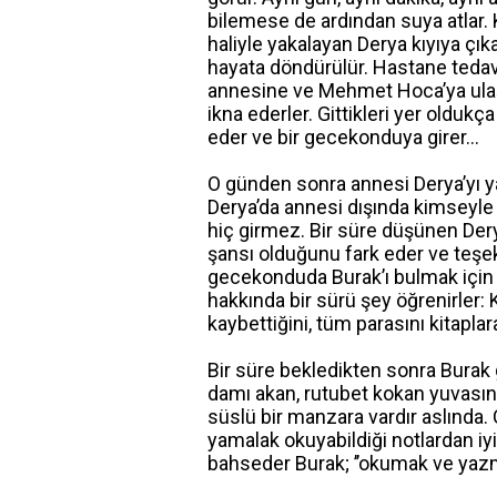
bilemese de ardından suya atlar. K
haliyle yakalayan Derya kıyıya çık
hayata döndürülür. Hastane tedavil
annesine ve Mehmet Hoca’ya ulaşı
ikna ederler. Gittikleri yer olduk
eder ve bir gecekonduya girer…
O günden sonra annesi Derya’yı ya
Derya’da annesi dışında kimseyle
hiç girmez. Bir süre düşünen Dery
şansı olduğunu fark eder ve teşek
gecekonduda Burak’ı bulmak için
hakkında bir sürü şey öğrenirler:
kaybettiğini, tüm parasını kitapla
Bir süre bekledikten sonra Burak 
damı akan, rutubet kokan yuvasına
süslü bir manzara vardır aslında.
yamalak okuyabildiği notlardan iyi
bahseder Burak; ’’okumak ve yazm