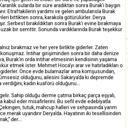
aranlık sularda bir süre aradıktan sonra Burak’ı baygın
arır. Etraftakilerin yardımı ve gelen ambulansla Burak
eri bittikten sonra, karakola götürülürler. Derya
r. Serbest bırakıldıktan sonra Burak’ı evine bırakmaya
ça uzak bir semttir. Sonunda vardıklarında Burak teşekkür
lnız bırakmaz ve her yere birlikte giderler. Zaten
 konuşmaz. İntihar girişiminden sonra bir daha denize
a, Burak’ın orda intihar etmesinin kendisinin yaşama
kür etmek ister. Mehmet Hoca’yı arar ve hatırladıkları o
 giderler. Önce evde bulamazlar ama komşusundan,
 Kimsesiz olduğunu, ailesini Sakarya’da ki depremde
ra verdiğini, kadın kuaförü olduğunu…
gelir. Sahip olduğu derme çatma birkaç parça eşyalı,
 kabul eder misafirlerini. Bu sefil evde edebiyatla
 Çekingen, tutuk, mahcup halleri ve sehpasında yarım
ce merak uyandırır Derya’da. Hayatının iki tesellisinden
ak,’’ der…