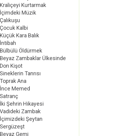
Kraliçeyi Kurtarmak
İçimdeki Müzik
Çalıkuşu
Çocuk Kalbi
Küçük Kara Balık
İntibah
Bülbülü Öldürmek
Beyaz Zambaklar Ülkesinde
Don Kişot
Sineklerin Tanrısı
Toprak Ana
İnce Memed
Satranç
İki Şehrin Hikayesi
Vadideki Zambak
İçimizdeki Şeytan
Sergüzeşt
Beyaz Gemi