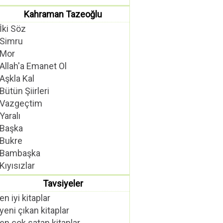
Kahraman Tazeoğlu
İki Söz
Simru
Mor
Allah'a Emanet Ol
Aşkla Kal
Bütün Şiirleri
Vazgeçtim
Yaralı
Başka
Bukre
Bambaşka
Kıyısızlar
Tavsiyeler
en iyi kitaplar
yeni çıkan kitaplar
en çok satan kitaplar