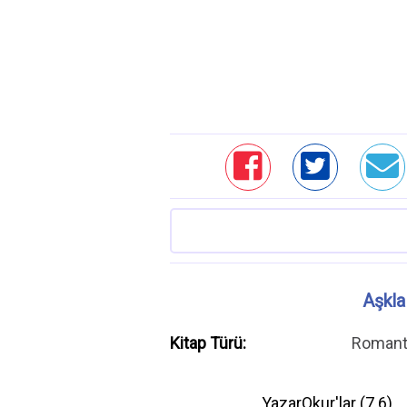
Aşkla
Kitap Türü:
Romant
YazarOkur'lar (
7.6
)