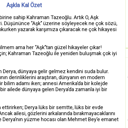
Aşkla Kal Özet
irine sahip Kahraman Tazeoğlu. Artık O, Aşk
biri. Düşününce ‘’Aşk’’ üzerine söyleyecek ne çok sözü,
okurken yazarak karşımıza çıkaracak ne çok hikayesi
bilmem ama her ‘’Aşk’’tan güzel hikayeler çıkar!
ı için; Kahraman Tazeoğlu ile yeniden buluşmak çok iyi
n Derya, dünyaya gelir gelmez kendini suda bulur.
nın derinliklerini araştıran, dünyanın en modern
r bilim adamı iken; annesi Amerika’da bir kolejde
ir ailede dünyaya gelen Derya’da zamanla iyi bir
ettirirken; Derya lüks bir semtte, lüks bir evde
Ancak ailesi, gözlerini arkalarında bırakmayacaklarını
m de Derya’nın yüzme hocası olan Mehmet Bey’e emanet