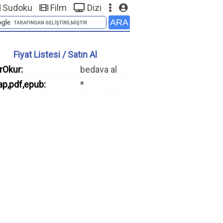
Sudoku
Film
Dizi
Fiyat Listesi / Satın Al
rOkur:
bedava al
ap,pdf,epub:
*