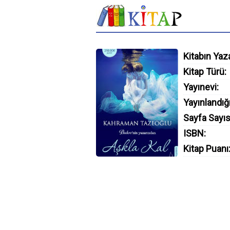
Kitabın Yaza
Kitap Türü:
Yayınevi:
Yayınlandığı
Sayfa Sayıs
ISBN:
Kitap Puanı