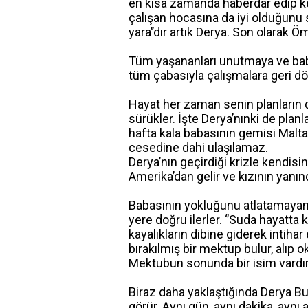
en kısa zamanda haberdar edip ke
çalışan hocasına da iyi olduğunu 
yara’’dır artık Derya. Son olarak Öm
Tüm yaşananları unutmaya ve bab
tüm çabasıyla çalışmalara geri dön
Hayat her zaman senin planların 
sürükler. İşte Derya’nınki de plan
hafta kala babasının gemisi Malta 
cesedine dahi ulaşılamaz.
Derya’nın geçirdiği krizle kendisi
Amerika’dan gelir ve kızının yanın
Babasının yokluğunu atlatamayan 
yere doğru ilerler. ‘’Suda hayatta k
kayalıkların dibine giderek intiha
bırakılmış bir mektup bulur, alıp 
Mektubun sonunda bir isim vardır
Biraz daha yaklaştığında Derya Bu
görür. Aynı gün, aynı dakika, aynı