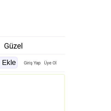
Güzel
Giriş Yap
Üye Ol