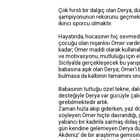
Çok hırslı bir dalgıç olan Derya, 
şampiyonunun rekorunu geçmek v
ikinci sporcu olmaktır.
Hayatında, hocasının hiç sevmediğ
çocuğu olan nişanlısı Ömer vard
kadar; Ömer maddi olarak kullanab
ve motivasyonu, mutluluğu için eli
Sicilya’da gerçekleşecek bu yarı
babasına aşık olan Derya; Ömer’i 
bulmasa da kalbinin tamamını ona
Babasının tuttuğu özel tekne, da
desteğiyle Derya var gücüyle çalı
girebilmektedir artık.
Zaman hızla akıp giderken, yaz dö
söyleyen Ömer hiçte davrandığı, 
yabancı bir kadınla sarmaş dolaş
gün kendine gelemeyen Derya dur
Akdeniz’ de bir araştırma gemisind