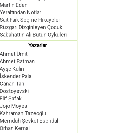
Martin Eden
Yeraltından Notlar
Sait Faik Seçme Hikayeler
Rüzgarı Dizginleyen Çocuk
Sabahattin Ali Bütün Öyküleri
Yazarlar
Ahmet Ümit
Ahmet Batman
Ayşe Kulin
İskender Pala
Canan Tan
Dostoyevski
Elif Şafak
Jojo Moyes
Kahraman Tazeoğlu
Memduh Şevket Esendal
Orhan Kemal