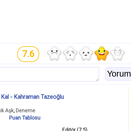
7.6
 Kal - Kahraman Tazeoğlu
ik Aşk
,
Deneme
Puan Tablosu
Editör (
7.5
)