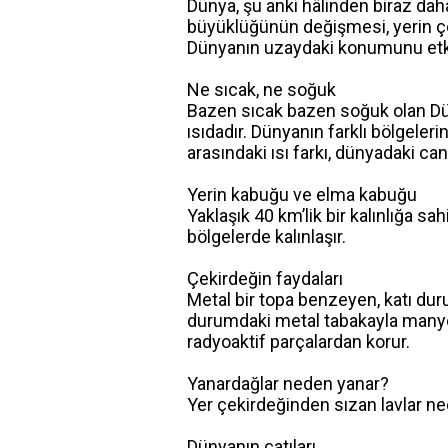
Dünya, şu anki hâlinden biraz da
büyüklüğünün değişmesi, yerin ç
Dünyanın uzaydaki konumunu etki
Ne sıcak, ne soğuk
Bazen sıcak bazen soğuk olan Dü
ısıdadır. Dünyanın farklı bölgeler
arasındaki ısı farkı, dünyadaki can
Yerin kabuğu ve elma kabuğu
Yaklaşık 40 km’lik bir kalınlığa sa
bölgelerde kalınlaşır.
Çekirdeğin faydaları
Metal bir topa benzeyen, katı dur
durumdaki metal tabakayla manyet
radyoaktif parçalardan korur.
Yanardağlar neden yanar?
Yer çekirdeğinden sızan lavlar ned
Dünyanın çatıları