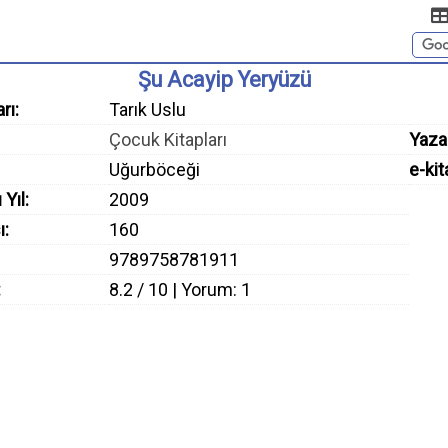
Şu Acayip Yeryüzü
rı:
Tarık Uslu
Çocuk Kitapları
Yaza
Uğurböceği
e-kit
 Yıl:
2009
ı:
160
9789758781911
:
8.2 / 10 | Yorum: 1