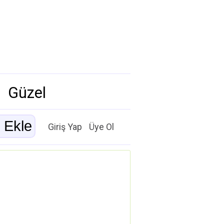
Güzel
Giriş Yap
Üye Ol