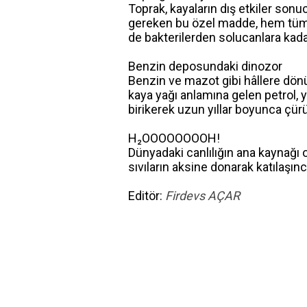
Toprak, kayaların dış etkiler son
gereken bu özel madde, hem tüm c
de bakterilerden solucanlara kadar 
Benzin deposundaki dinozor
Benzin ve mazot gibi hâllere dönüş
kaya yağı anlamına gelen petrol, y
birikerek uzun yıllar boyunca çü
H₂OOOOOOOOH!
Dünyadaki canlılığın ana kaynağı ol
sıvıların aksine donarak katılaşı
Editör:
Firdevs AÇAR