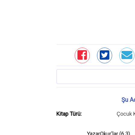
Şu Ac
Kitap Türü:
Çocuk K
YazarOkur'lar (
6.3
)