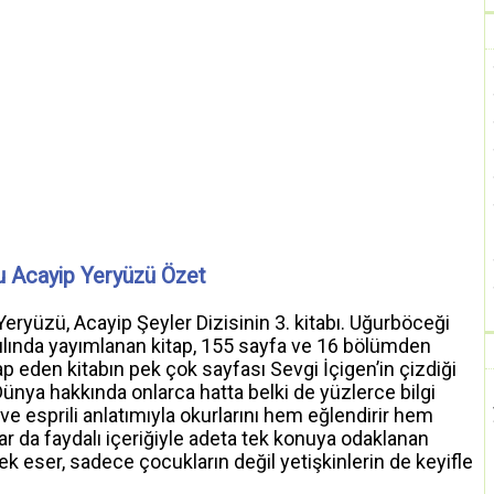
u Acayip Yeryüzü Özet
Yeryüzü, Acayip Şeyler Dizisinin 3. kitabı. Uğurböceği
 yılında yayımlanan kitap, 155 sayfa ve 16 bölümden
tap eden kitabın pek çok sayfası Sevgi İçigen’in çizdiği
Dünya hakkında onlarca hatta belki de yüzlerce bilgi
 ve esprili anlatımıyla okurlarını hem eğlendirir hem
adar da faydalı içeriğiyle adeta tek konuya odaklanan
cek eser, sadece çocukların değil yetişkinlerin de keyifle