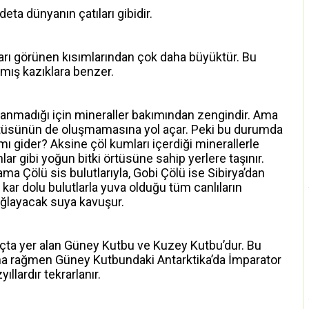
deta dünyanın çatıları gibidir.
mları görünen kısımlarından çok daha büyüktür. Bu
lmış kazıklara benzer.
kanmadığı için mineraller bakımından zengindir. Ama
rtüsünün de oluşmamasına yol açar. Peki bu durumda
ı gider? Aksine çöl kumları içerdiği minerallerle
lar gibi yoğun bitki örtüsüne sahip yerlere taşınır.
ama Çölü sis bulutlarıyla, Gobi Çölü ise Sibirya’dan
ar dolu bulutlarla yuva olduğu tüm canlıların
ağlayacak suya kavuşur.
uçta yer alan Güney Kutbu ve Kuzey Kutbu’dur. Bu
a rağmen Güney Kutbundaki Antarktika’da İmparator
llardır tekrarlanır.