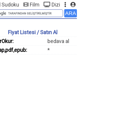
Sudoku
Film
Dizi
Fiyat Listesi / Satın Al
rOkur:
bedava al
ap,pdf,epub:
*