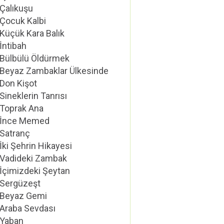
Çalıkuşu
Çocuk Kalbi
Küçük Kara Balık
İntibah
Bülbülü Öldürmek
Beyaz Zambaklar Ülkesinde
Don Kişot
Sineklerin Tanrısı
Toprak Ana
İnce Memed
Satranç
İki Şehrin Hikayesi
Vadideki Zambak
İçimizdeki Şeytan
Sergüzeşt
Beyaz Gemi
Araba Sevdası
Yaban