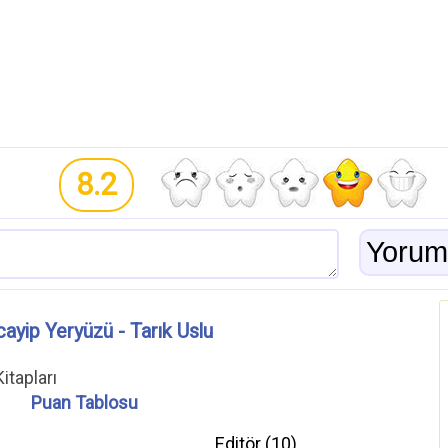
8.2
ayip Yeryüzü - Tarık Uslu
itapları
Puan Tablosu
Editör (
10
)