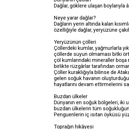
Dağlar, göklere ulaşan boylarıyla â
Neye yarar dağlar?
Dağların yerin altında kalan kısı
özelliğiyle dağlar, yeryüzüne çakı
Yeryüzünün çölleri
Çöllerdeki kumlar, yağmurlarla yı
çöllerde suyun olmaması bitki ö
çöl kumlarındaki mineraller boşa m
birlikte rüzgârlar tarafından orman
Çöller kuraklığıyla bilinse de Atak
gelen soğuk havanın oluşturduğu k
hayatlarını devam ettirmelerini s
Buzdan ülkeler
Dünyanın en soğuk bölgeleri, iki 
buzdan ülkelerin tüm soğukluğun
Penguenlerin iç ısıtan öyküsü yüzyı
Toprağın hikâyesi