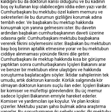
kaldığını bu da doktorun karısı olduğunu ve bu kadının
boş oy kullanan kişi olabileceğini iddia eden yazı vardır.
Cumhurbaşkanı bu mektubu özel kalem memuru ve
sekreterleri ile bu durumun gizliliğini korumak adına
tembih eder. Ve başbakanı bu mektup hakkında
konuşmak için yanına gelmesini ister. Bu davetin
ardından başbakan cumhurbaşkanının daveti üzerine
odasına gelir. Cumhurbaşkanı mektubu başbakana
vererek fikrini söylemesini ister. Başbakan bu mektubun
başı boş birinin aptallık etmesine yorar ve bu mektubun
ciddiye alınmaması yönünde fikrini dile getirir.
Cumhurbaşkanı ile mektup hakkında kısa bir görüşme
yaptıktan sonra cumhurbaşkanını İçişleri Bakanını arar
ve benzer bir mektubun eline ulaştığını ve hakkında
soruşturma başlatacağını söyler. İktidar sahiplerinin tek
umudu, artık doktorun karısıdır. Körlük salgınında kör
olmayan doktorun karısını suçlu ilan eder. İçişleri Bakanı
bir komiser ve müfettişi görevlendirir. Bu üç memur
sadece İçişleri Bakanının emriyle hareket ederler.
Komiser ve yardımcıları işe koyulur. Ve plan krokisi
çizerler. Mektubu yazan şahsı bulmak adına araştırma
yaparlar. Bu soruşturmanın iki sebebi vardır: ilki mektubu