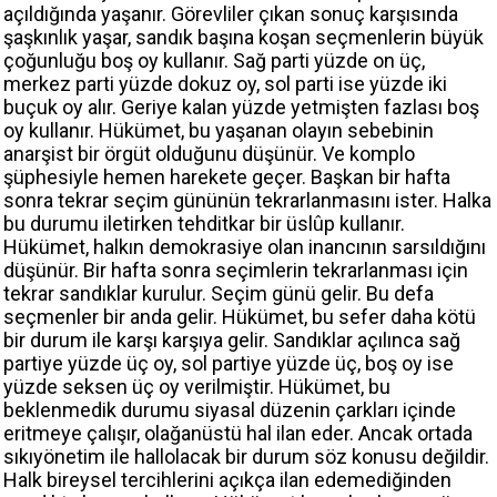
açıldığında yaşanır. Görevliler çıkan sonuç karşısında
şaşkınlık yaşar, sandık başına koşan seçmenlerin büyük
çoğunluğu boş oy kullanır. Sağ parti yüzde on üç,
merkez parti yüzde dokuz oy, sol parti ise yüzde iki
buçuk oy alır. Geriye kalan yüzde yetmişten fazlası boş
oy kullanır. Hükümet, bu yaşanan olayın sebebinin
anarşist bir örgüt olduğunu düşünür. Ve komplo
şüphesiyle hemen harekete geçer. Başkan bir hafta
sonra tekrar seçim gününün tekrarlanmasını ister. Halka
bu durumu iletirken tehditkar bir üslûp kullanır.
Hükümet, halkın demokrasiye olan inancının sarsıldığını
düşünür. Bir hafta sonra seçimlerin tekrarlanması için
tekrar sandıklar kurulur. Seçim günü gelir. Bu defa
seçmenler bir anda gelir. Hükümet, bu sefer daha kötü
bir durum ile karşı karşıya gelir. Sandıklar açılınca sağ
partiye yüzde üç oy, sol partiye yüzde üç, boş oy ise
yüzde seksen üç oy verilmiştir. Hükümet, bu
beklenmedik durumu siyasal düzenin çarkları içinde
eritmeye çalışır, olağanüstü hal ilan eder. Ancak ortada
sıkıyönetim ile hallolacak bir durum söz konusu değildir.
Halk bireysel tercihlerini açıkça ilan edemediğinden