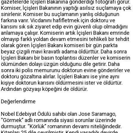
gazetelerde İçişleri Bakanına gönderdiği fotoğrafı görür.
Komiser, İçişleri Bakanının yaptığı asılsız suçlamaya çok
sinirlenir. Komiser bu suçlamanın yanlış olduğunun
farkına varır. Vicdanını hafifletmek için doktoru ve
karısını sık sık ziyaret edip evin güvenli olup olmadığını
anlamaya çalışır. Komiserin artık İçişleri Bakanı emrinde
olmayıp farklı yoldan devam etmesini tehlikeli bir tehdit
olarak gören İçişleri Bakanı komiseri bir gün parkta
beyaz çizgili mavi kravatlı adama öldürttür. Daha sonra
İçişleri Bakanı bir basın toplantısı düzenler ve komiserin
ölümünden dolayı üzgün olduğunu dile getirir. Daha
sonra iki polis memurunu doktorun evine gönderirler ve
doktoru gözaltına alırlar. İçişleri Bakanı ise yine aynı
kişiye doktorun karısını öldürmesini ister ve öldürtür.
Ardından gözyaşı köpeğini de öldürür.
Değerlendirme
Nobel Edebiyat Ödülü sahibi olan Jose Saramago,
“Görmek” adlı romanında siyasi sorunlar üzerinde
durmuştur. “Körlük” romanının devamı niteliğindedir.
Kitapları 25 dile çevrilmiştir. Kendi yaşadığı devirde,