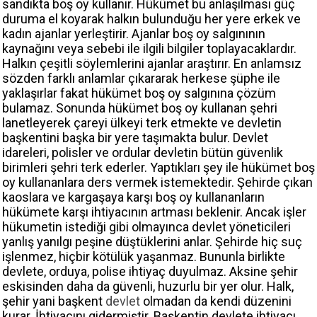
sandıkta boş oy kullanır. Hükümet bu anlaşılması güç
duruma el koyarak halkın bulunduğu her yere erkek ve
kadın ajanlar yerleştirir. Ajanlar boş oy salgınının
kaynağını veya sebebi ile ilgili bilgiler toplayacaklardır.
Halkın çeşitli söylemlerini ajanlar araştırır. En anlamsız
sözden farklı anlamlar çıkararak herkese şüphe ile
yaklaşırlar fakat hükümet boş oy salgınına çözüm
bulamaz. Sonunda hükümet boş oy kullanan şehri
lanetleyerek çareyi ülkeyi terk etmekte ve devletin
başkentini başka bir yere taşımakta bulur. Devlet
idareleri, polisler ve ordular devletin bütün güvenlik
birimleri şehri terk ederler. Yaptıkları şey ile hükümet boş
oy kullananlara ders vermek istemektedir. Şehirde çıkan
kaoslara ve kargaşaya karşı boş oy kullananların
hükümete karşı ihtiyacının artması beklenir. Ancak işler
hükumetin istediği gibi olmayınca devlet yöneticileri
yanlış yanılgı peşine düştüklerini anlar. Şehirde hiç suç
işlenmez, hiçbir kötülük yaşanmaz. Bununla birlikte
devlete, orduya, polise ihtiyaç duyulmaz. Aksine şehir
eskisinden daha da güvenli, huzurlu bir yer olur. Halk,
şehir yani başkent
devlet
olmadan da kendi düzenini
kurar. İhtiyacını gidermiştir. Başkentin devlete ihtiyacı