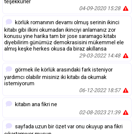
teşekkürler
04-09-2020 15:28
körlük romanının devamı olmuş serinin ikinci
kitabı gibi ilkini okumadan ikinciyi anlamanız zor
konusu yine harika tam bir jose saramago kitabı
diyebilirim günümüz demokrasisini mükemmel ele
almış keşke herkes okusa da biraz akıllansa
29-03-2022 14:48
görmek ile körlük arasındaki fark isteniyor
yardımcı olabilir misiniz iki kitabı da okumak
istemiyorum
06-12-2022 18:57
kitabın ana fikri ne
02-08-2023 21:39
sayfada uzun bir özet var onu okuyup ana fikri
çıkartamıyor musun