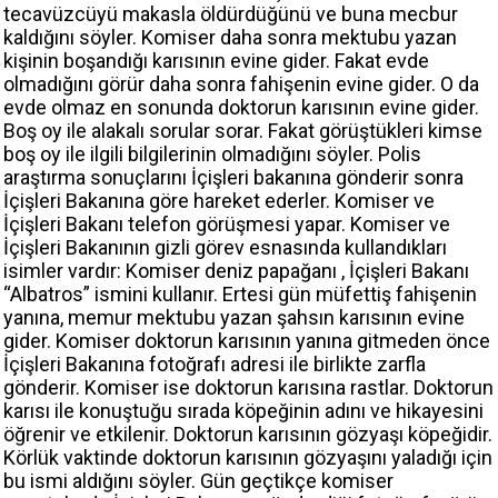
tecavüzcüyü makasla öldürdüğünü ve buna mecbur
kaldığını söyler. Komiser daha sonra mektubu yazan
kişinin boşandığı karısının evine gider. Fakat evde
olmadığını görür daha sonra fahişenin evine gider. O da
evde olmaz en sonunda doktorun karısının evine gider.
Boş oy ile alakalı sorular sorar. Fakat görüştükleri kimse
boş oy ile ilgili bilgilerinin olmadığını söyler. Polis
araştırma sonuçlarını İçişleri bakanına gönderir sonra
İçişleri Bakanına göre hareket ederler. Komiser ve
İçişleri Bakanı telefon görüşmesi yapar. Komiser ve
İçişleri Bakanının gizli görev esnasında kullandıkları
isimler vardır: Komiser deniz papağanı , İçişleri Bakanı
“Albatros” ismini kullanır. Ertesi gün müfettiş fahişenin
yanına, memur mektubu yazan şahsın karısının evine
gider. Komiser doktorun karısının yanına gitmeden önce
İçişleri Bakanına fotoğrafı adresi ile birlikte zarfla
gönderir. Komiser ise doktorun karısına rastlar. Doktorun
karısı ile konuştuğu sırada köpeğinin adını ve hikayesini
öğrenir ve etkilenir. Doktorun karısının gözyaşı köpeğidir.
Körlük vaktinde doktorun karısının gözyaşını yaladığı için
bu ismi aldığını söyler. Gün geçtikçe komiser