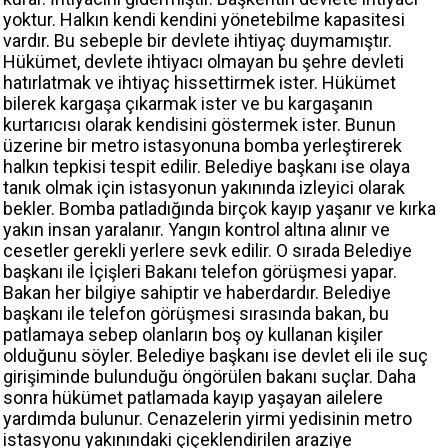
yoktur. Halkın kendi kendini yönetebilme kapasitesi
vardır. Bu sebeple bir devlete ihtiyaç duymamıştır.
Hükümet, devlete ihtiyacı olmayan bu şehre devleti
hatırlatmak ve ihtiyaç hissettirmek ister. Hükümet
bilerek kargaşa çıkarmak ister ve bu kargaşanın
kurtarıcısı olarak kendisini göstermek ister. Bunun
üzerine bir metro istasyonuna bomba yerleştirerek
halkın tepkisi tespit edilir. Belediye başkanı ise olaya
tanık olmak için istasyonun yakınında izleyici olarak
bekler. Bomba patladığında birçok kayıp yaşanır ve kırka
yakın insan yaralanır. Yangın kontrol altına alınır ve
cesetler gerekli yerlere sevk edilir. O sırada Belediye
başkanı ile İçişleri Bakanı telefon görüşmesi yapar.
Bakan her bilgiye sahiptir ve haberdardır. Belediye
başkanı ile telefon görüşmesi sırasında bakan, bu
patlamaya sebep olanların boş oy kullanan kişiler
olduğunu söyler. Belediye başkanı ise devlet eli ile suç
girişiminde bulunduğu öngörülen bakanı suçlar. Daha
sonra hükümet patlamada kayıp yaşayan ailelere
yardımda bulunur. Cenazelerin yirmi yedisinin metro
istasyonu yakınındaki çiçeklendirilen araziye