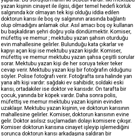
yazan kişinin cinayet ile ilgisi, diğer temel hedefi körlük
salgınında kör olmayan tek kişi olduğu iddia edilen
doktorun karısı ile boş oy salgınının arasında bağlantı
olup olmadığını anlamak olur. Asıl amacı boş oy kullanan
bu başkaldıran şehri doğru yola döndürmektir. Komiser,
müfettiş ve memur ; mektubu yazan şahsın oturduğu
evin mahallesine gelirler. Bulunduğu kata çıkarlar ve
kapıyı açan kişi ise mektubu yazan kişidir. Komiser,
müfettiş ve memur mektubu yazan şahsa çeşitli sorular
sorar. Mektubu yazan kişi de her soruya teker teker
cevap verir. Mektubu yazan kişi bir fotoğrafın olduğunu
söyler. Polise fotoğrafı verir. Fotoğrafta sıra halinde yan
yana altı kişi vardır: sağdaki ev sahibidir, soldaki eski
karısı, ortadakiler ise doktor ve karısıdır. Ön tarafta bir
çocuk, yanında bir köpek vardır. Daha sonra polis,
müfettiş ve memur mektubu yazan kişinin evinden
uzaklaşır. Mektubu yazan kişinin, ve doktorun karısının
mahallesine gelirler. Komiser, doktorun karısının evine
gelir. Doktor asılsız suçlamadan dolayı komisere çıkışır.
Komiser doktorun karısına cinayet işleyip işlemediğini
sorunca doktorun karısı arkadaşına saldıran bir