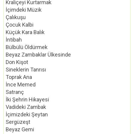
Kraliçeyi Kurtarmak
İçimdeki Müzik
Çalıkuşu
Çocuk Kalbi
Küçük Kara Balık
İntibah
Bülbülü Öldürmek
Beyaz Zambaklar Ülkesinde
Don Kişot
Sineklerin Tanrısı
Toprak Ana
İnce Memed
Satranç
İki Şehrin Hikayesi
Vadideki Zambak
İçimizdeki Şeytan
Sergüzeşt
Beyaz Gemi