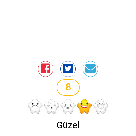
8
Güzel