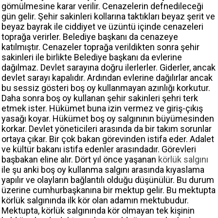
gömülmesine karar verilir. Cenazelerin defnedileceği
gün gelir. Şehir sakinleri kollarına taktıkları beyaz şerit ve
beyaz bayrak ile ciddiyet ve üzüntü içinde cenazeleri
toprağa verirler. Belediye başkanı da cenazeye
katılmıştır. Cenazeler toprağa verildikten sonra şehir
sakinleri ile birlikte Belediye başkanı da evlerine
dağılmaz. Devlet sarayına doğru ilerlerler. Giderler, ancak
devlet sarayı kapalıdır. Ardından evlerine dağılırlar ancak
bu sessiz gösteri boş oy kullanmayan azınlığı korkutur.
Daha sonra boş oy kullanan şehir sakinleri şehri terk
etmek ister. Hükümet buna izin vermez ve giriş-çıkış
yasağı koyar. Hükümet boş oy salgınının büyümesinden
korkar. Devlet yöneticileri arasında da bir takım sorunlar
ortaya çıkar. Bir çok bakan görevinden istifa eder. Adalet
ve kültür bakanı istifa edenler arasındadır. Görevleri
başbakan eline alır. Dört yıl önce yaşanan
körlük salgını
ile şu anki boş oy kullanma salgını arasında kıyaslama
yapılır ve olayların bağlantılı olduğu düşünülür. Bu durum
üzerine cumhurbaşkanına bir mektup gelir. Bu mektupta
körlük salgınında ilk kör olan adamın mektubudur.
Mektupta, körlük salgınında kör olmayan tek kişinin