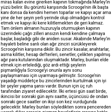
miras kalan evine girerken kapının tokmağında Marley’in
yüzü belirir. Bu görüntü karşısında Scrooge’nin ilk başta
kanı donsa da kendini hemen toparlar ve kapıyı açar ama
yine de her şeyin yerli yerinde olup olmadığını kontrol
etmek ve kapıyı iki kere kilitlemekten de geri kalmaz.
Tam önlem almanın huzuruyla oturmuşken kapının
üzerindeki çağrı zilleri ansızın kendi kendine çalmaya
başlar, başladığı gibi de aniden susar. Akabinde Marley’in
hayaleti beline sarılı olan ağır zinciri sürükleyerek
Scrooge’nin karşısına dikilir. Bu zincir kasalar, anahtarlar,
asma kilitler, hesap defterleri, senetler, çelikten yapılmış
ağır para kutularından oluşmaktadır. Marley, bunları elde
etmek için ertelediği, göz ardı ettiği şeylerin
pişmanlığıyla Scrooge’yi onunla aynı sonu
paylaşmaması için uyarmaya gelmiştir. Scrooge’nin
yaşadığı müddetçe bu zincirlerinden kurtulmak için iyi
bir şeyler yapma şansı vardır. Bunun için üç ruh
tarafından ziyaret edilecektir. İlki ertesi gün saat birde,
ikincisi bir sonraki gün aynı saatte, üçüncüsü de ondan
sonraki gece saatler on ikiyi son kez vurduğunda
gelecektir. Marley bunları söyledikten sonra pencereden