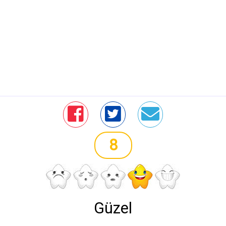
8
Güzel