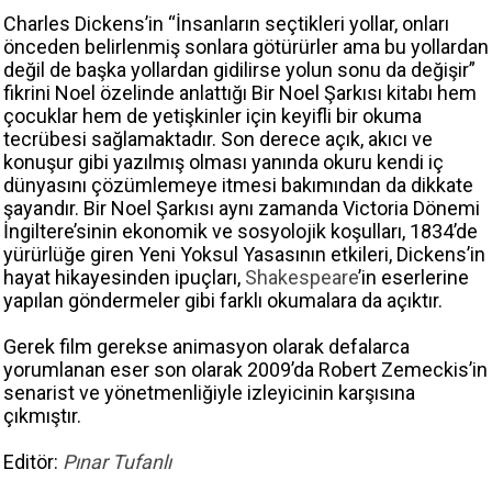
Charles Dickens’in “İnsanların seçtikleri yollar, onları
önceden belirlenmiş sonlara götürürler ama bu yollardan
değil de başka yollardan gidilirse yolun sonu da değişir”
fikrini Noel özelinde anlattığı Bir Noel Şarkısı kitabı hem
çocuklar hem de yetişkinler için keyifli bir okuma
tecrübesi sağlamaktadır. Son derece açık, akıcı ve
konuşur gibi yazılmış olması yanında okuru kendi iç
dünyasını çözümlemeye itmesi bakımından da dikkate
şayandır. Bir Noel Şarkısı aynı zamanda Victoria Dönemi
İngiltere’sinin ekonomik ve sosyolojik koşulları, 1834’de
yürürlüğe giren Yeni Yoksul Yasasının etkileri, Dickens’in
hayat hikayesinden ipuçları,
Shakespeare
’in eserlerine
yapılan göndermeler gibi farklı okumalara da açıktır.
Gerek film gerekse animasyon olarak defalarca
yorumlanan eser son olarak 2009’da Robert Zemeckis’in
senarist ve yönetmenliğiyle izleyicinin karşısına
çıkmıştır.
Editör:
Pınar Tufanlı