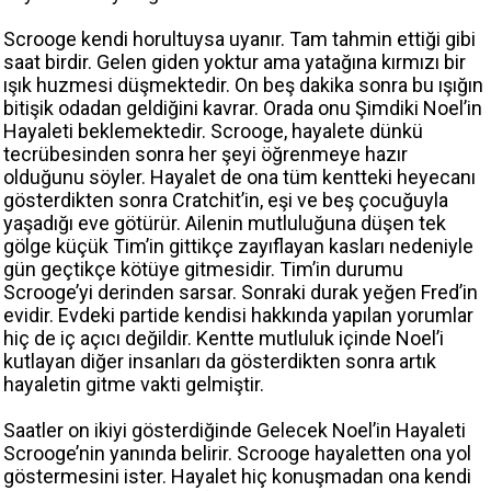
Scrooge kendi horultuysa uyanır. Tam tahmin ettiği gibi
saat birdir. Gelen giden yoktur ama yatağına kırmızı bir
ışık huzmesi düşmektedir. On beş dakika sonra bu ışığın
bitişik odadan geldiğini kavrar. Orada onu Şimdiki Noel’in
Hayaleti beklemektedir. Scrooge, hayalete dünkü
tecrübesinden sonra her şeyi öğrenmeye hazır
olduğunu söyler. Hayalet de ona tüm kentteki heyecanı
gösterdikten sonra Cratchit’in, eşi ve beş çocuğuyla
yaşadığı eve götürür. Ailenin mutluluğuna düşen tek
gölge küçük Tim’in gittikçe zayıflayan kasları nedeniyle
gün geçtikçe kötüye gitmesidir. Tim’in durumu
Scrooge’yi derinden sarsar. Sonraki durak yeğen Fred’in
evidir. Evdeki partide kendisi hakkında yapılan yorumlar
hiç de iç açıcı değildir. Kentte mutluluk içinde Noel’i
kutlayan diğer insanları da gösterdikten sonra artık
hayaletin gitme vakti gelmiştir.
Saatler on ikiyi gösterdiğinde Gelecek Noel’in Hayaleti
Scrooge’nin yanında belirir. Scrooge hayaletten ona yol
göstermesini ister. Hayalet hiç konuşmadan ona kendi