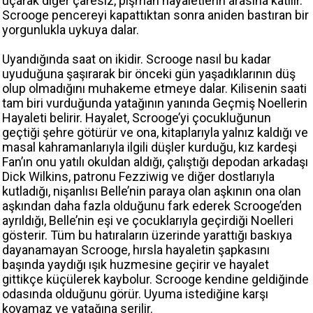
uçarak diğer çaresiz, pişman hayaletlerin arasına katılır.
Scrooge pencereyi kapattıktan sonra aniden bastıran bir
yorgunlukla uykuya dalar.
Uyandığında saat on ikidir. Scrooge nasıl bu kadar
uyuduğuna şaşırarak bir önceki gün yaşadıklarının düş
olup olmadığını muhakeme etmeye dalar. Kilisenin saati
tam biri vurduğunda yatağının yanında Geçmiş Noellerin
Hayaleti belirir. Hayalet, Scrooge’yi çocukluğunun
geçtiği şehre götürür ve ona, kitaplarıyla yalnız kaldığı ve
masal kahramanlarıyla ilgili düşler kurduğu, kız kardeşi
Fan’ın onu yatılı okuldan aldığı, çalıştığı depodan arkadaşı
Dick Wilkins, patronu Fezziwig ve diğer dostlarıyla
kutladığı, nişanlısı Belle’nin paraya olan aşkının ona olan
aşkından daha fazla olduğunu fark ederek Scrooge’den
ayrıldığı, Belle’nin eşi ve çocuklarıyla geçirdiği Noelleri
gösterir. Tüm bu hatıraların üzerinde yarattığı baskıya
dayanamayan Scrooge, hırsla hayaletin şapkasını
başında yaydığı ışık huzmesine geçirir ve hayalet
gittikçe küçülerek kaybolur. Scrooge kendine geldiğinde
odasında olduğunu görür. Uyuma istediğine karşı
koyamaz ve yatağına serilir.