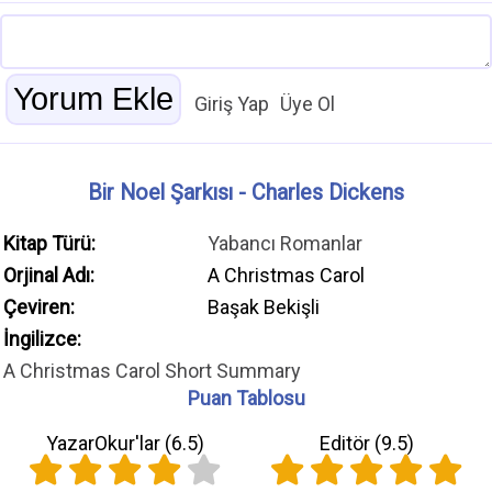
Giriş Yap
Üye Ol
Bir Noel Şarkısı - Charles Dickens
Kitap Türü:
Yabancı Romanlar
Orjinal Adı:
A Christmas Carol
Çeviren:
Başak Bekişli
İngilizce:
A Christmas Carol Short Summary
Puan Tablosu
YazarOkur'lar (
6.5
)
Editör (
9.5
)