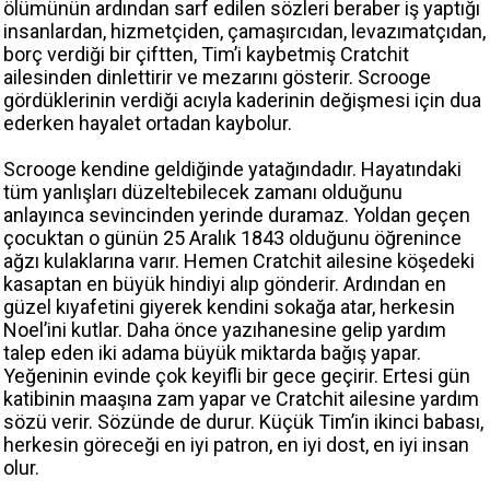
ölümünün ardından sarf edilen sözleri beraber iş yaptığı
insanlardan, hizmetçiden, çamaşırcıdan, levazımatçıdan,
borç verdiği bir çiftten, Tim’i kaybetmiş Cratchit
ailesinden dinlettirir ve mezarını gösterir. Scrooge
gördüklerinin verdiği acıyla kaderinin değişmesi için dua
ederken hayalet ortadan kaybolur.
Scrooge kendine geldiğinde yatağındadır. Hayatındaki
tüm yanlışları düzeltebilecek zamanı olduğunu
anlayınca sevincinden yerinde duramaz. Yoldan geçen
çocuktan o günün 25 Aralık 1843 olduğunu öğrenince
ağzı kulaklarına varır. Hemen Cratchit ailesine köşedeki
kasaptan en büyük hindiyi alıp gönderir. Ardından en
güzel kıyafetini giyerek kendini sokağa atar, herkesin
Noel’ini kutlar. Daha önce yazıhanesine gelip yardım
talep eden iki adama büyük miktarda bağış yapar.
Yeğeninin evinde çok keyifli bir gece geçirir. Ertesi gün
katibinin maaşına zam yapar ve Cratchit ailesine yardım
sözü verir. Sözünde de durur. Küçük Tim’in ikinci babası,
herkesin göreceği en iyi patron, en iyi dost, en iyi insan
olur.