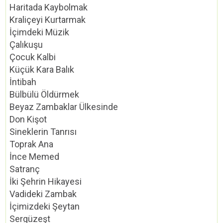
Haritada Kaybolmak
Kraliçeyi Kurtarmak
İçimdeki Müzik
Çalıkuşu
Çocuk Kalbi
Küçük Kara Balık
İntibah
Bülbülü Öldürmek
Beyaz Zambaklar Ülkesinde
Don Kişot
Sineklerin Tanrısı
Toprak Ana
İnce Memed
Satranç
İki Şehrin Hikayesi
Vadideki Zambak
İçimizdeki Şeytan
Sergüzeşt