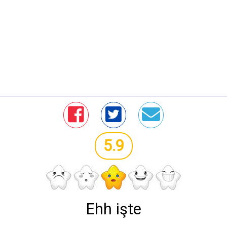
5.9
Ehh işte