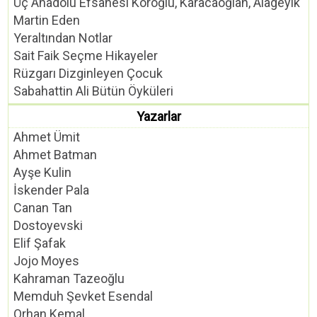
Üç Anadolu Efsanesi Köroğlu, Karacaoğlan, Alageyik
Martin Eden
Yeraltından Notlar
Sait Faik Seçme Hikayeler
Rüzgarı Dizginleyen Çocuk
Sabahattin Ali Bütün Öyküleri
Yazarlar
Ahmet Ümit
Ahmet Batman
Ayşe Kulin
İskender Pala
Canan Tan
Dostoyevski
Elif Şafak
Jojo Moyes
Kahraman Tazeoğlu
Memduh Şevket Esendal
Orhan Kemal